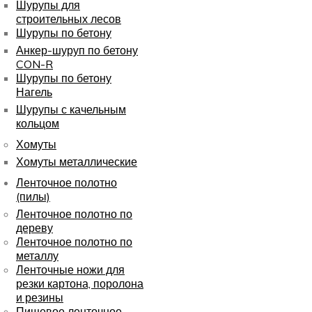
Шурупы для
строительных лесов
Шурупы по бетону
Анкер-шуруп по бетону
CON-R
Шурупы по бетону
Нагель
Шурупы с качельным
кольцом
Хомуты
Хомуты металлические
Ленточное полотно
(пилы)
Ленточное полотно по
дереву
Ленточное полотно по
металлу
Ленточные ножи для
резки картона, поролона
и резины
Пищевое ленточное