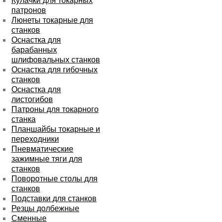
Кулачки для токарных
патронов
Люнеты токарные для
станков
Оснастка для
барабанных
шлифовальных станков
Оснастка для гибочных
станков
Оснастка для
листогибов
Патроны для токарного
станка
Планшайбы токарные и
переходники
Пневматические
зажимные тяги для
станков
Поворотные столы для
станков
Подставки для станков
Резцы долбежные
Сменные