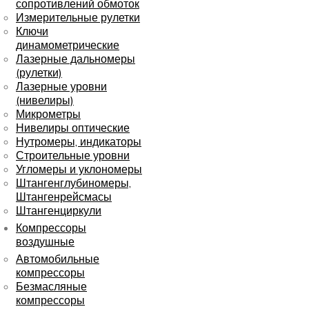
сопротивлений обмоток
Измерительные рулетки
Ключи
динамометрические
Лазерные дальномеры
(рулетки)
Лазерные уровни
(нивелиры)
Микрометры
Нивелиры оптические
Нутромеры, индикаторы
Строительные уровни
Угломеры и уклономеры
Штангенглубиномеры,
Штангенрейсмасы
Штангенциркули
Компрессоры
воздушные
Автомобильные
компрессоры
Безмасляные
компрессоры