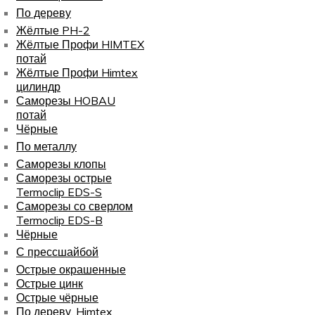
По дереву
Жёлтые PH-2
Жёлтые Профи HIMTEX
потай
Жёлтые Профи Himtex
цилиндр
Саморезы HOBAU
потай
Чёрные
По металлу
Саморезы клопы
Саморезы острые
Termoclip EDS-S
Саморезы со сверлом
Termoclip EDS-B
Чёрные
С прессшайбой
Острые окрашенные
Острые цинк
Острые чёрные
По дереву, Himtex