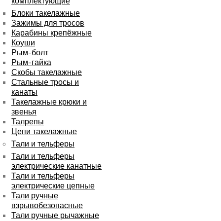
комплектующие
Блоки такелажные
Зажимы для тросов
Карабины крепёжные
Коуши
Рым-болт
Рым-гайка
Скобы такелажные
Стальные тросы и
канаты
Такелажные крюки и
звенья
Талрепы
Цепи такелажные
Тали и тельферы
Тали и тельферы
электрические канатные
Тали и тельферы
электрические цепные
Тали ручные
взрывобезопасные
Тали ручные рычажные