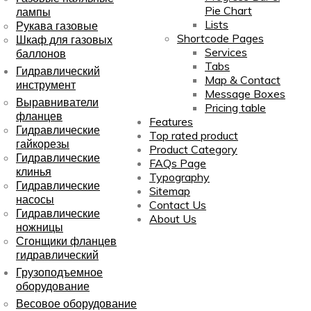
Pie Chart
лампы
Lists
Рукава газовые
Shortcode Pages
Шкаф для газовых
Services
баллонов
Tabs
Гидравлический
Map & Contact
инструмент
Message Boxes
Выравниватели
Pricing table
фланцев
Features
Гидравлические
Top rated product
гайкорезы
Product Category
Гидравлические
FAQs Page
клинья
Typography
Гидравлические
Sitemap
насосы
Contact Us
Гидравлические
About Us
ножницы
Сгонщики фланцев
гидравлический
Грузоподъемное
оборудование
Весовое оборудование