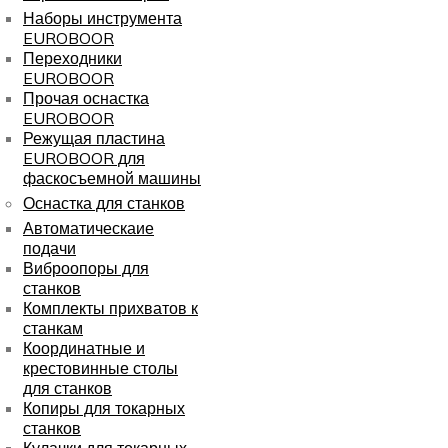
Наборы инструмента
EUROBOOR
Переходники
EUROBOOR
Прочая оснастка
EUROBOOR
Режущая пластина
EUROBOOR для
фаскосъемной машины
Оснастка для станков
Автоматическаие
подачи
Виброопоры для
станков
Комплекты прихватов к
станкам
Координатные и
крестовинные столы
для станков
Копиры для токарных
станков