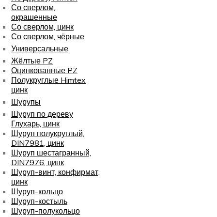
Со сверлом,
окрашенные
Со сверлом, цинк
Со сверлом, чёрные
Универсальные
Жёлтые PZ
Оцинкованные PZ
Полукруглые Himtex
цинк
Шурупы
Шуруп по дереву
Глухарь, цинк
Шуруп полукруглый,
DIN7981, цинк
Шуруп шестагранный,
DIN7976, цинк
Шуруп-винт, конфирмат,
цинк
Шуруп-кольцо
Шуруп-костыль
Шуруп-полукольцо