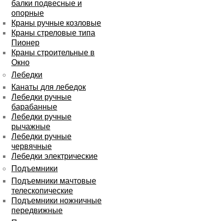
балки подвесные и
опорные
Краны ручные козловые
Краны стреловые типа
Пионер
Краны строительные в
Окно
Лебедки
Канаты для лебедок
Лебедки ручные
барабанные
Лебедки ручные
рычажные
Лебедки ручные
червячные
Лебедки электрические
Подъемники
Подъемники мачтовые
телескопические
Подъемники ножничные
передвижные