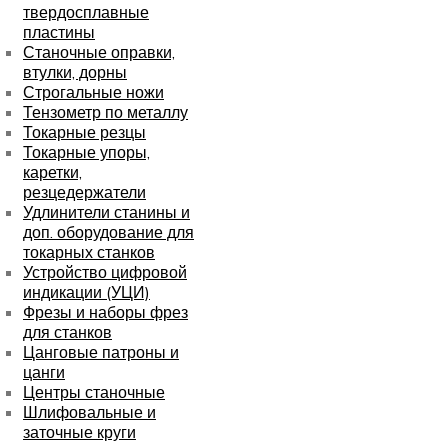
твердосплавные
пластины
Станочные оправки,
втулки, дорны
Строгальные ножи
Тензометр по металлу
Токарные резцы
Токарные упоры,
каретки,
резцедержатели
Удлинители станины и
доп. оборудование для
токарных станков
Устройство цифровой
индикации (УЦИ)
Фрезы и наборы фрез
для станков
Цанговые патроны и
цанги
Центры станочные
Шлифовальные и
заточные круги