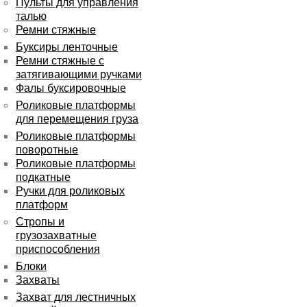
Пульты для управления
талью
Ремни стяжные
Буксиры ленточные
Ремни стяжные с
затягивающими ручками
Фалы буксировочные
Роликовые платформы
для перемещения груза
Роликовые платформы
поворотные
Роликовые платформы
подкатные
Ручки для роликовых
платформ
Стропы и
грузозахватные
приспособления
Блоки
Захваты
Захват для лестничных