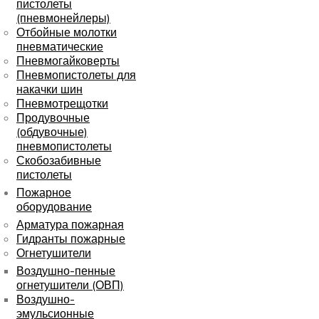
пистолеты
(пневмонейлеры)
Отбойные молотки
пневматические
Пневмогайковерты
Пневмопистолеты для
накачки шин
Пневмотрещотки
Продувочные
(обдувочные)
пневмопистолеты
Скобозабивные
пистолеты
Пожарное
оборудование
Арматура пожарная
Гидранты пожарные
Огнетушители
Воздушно-пенные
огнетушители (ОВП)
Воздушно-
эмульсионные