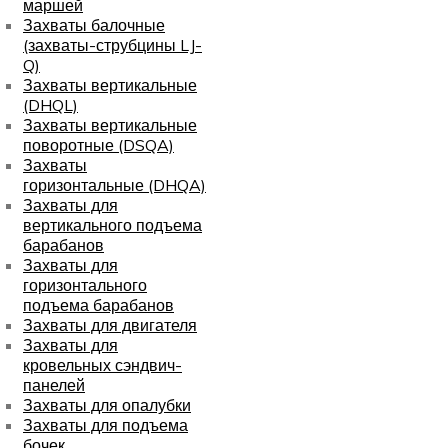
маршей
Захваты балочные
(захваты-струбцины LJ-
Q)
Захваты вертикальные
(DHQL)
Захваты вертикальные
поворотные (DSQA)
Захваты
горизонтальные (DHQA)
Захваты для
вертикального подъема
барабанов
Захваты для
горизонтального
подъема барабанов
Захваты для двигателя
Захваты для
кровельных сэндвич-
панелей
Захваты для опалубки
Захваты для подъема
бочек