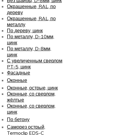
Без шайбы, D-8мм, цинк
Окрашенные, RAL, по
дереву
Окрашенные, RAL, по
металлу
По дереву, цинк
По металлу, D-10мм,
цинк
По металлу, D-8мм,
цинк
С увеличенным сверлом
PT-5, цинк
Фасадные
Оконные
Оконные, острые, цинк
Оконные, со сверлом,
жёлтые
Оконные, со сверлом,
цинк
По бетону
Саморез острый,
Termoclip EDS-C