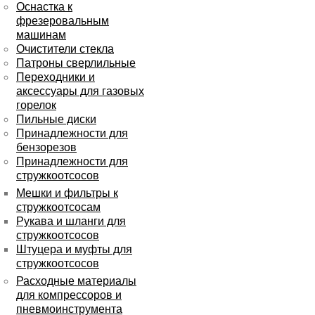
Оснастка к
фрезеровальным
машинам
Очистители стекла
Патроны сверлильные
Переходники и
аксессуары для газовых
горелок
Пильные диски
Принадлежности для
бензорезов
Принадлежности для
стружкоотсосов
Мешки и фильтры к
стружкоотсосам
Рукава и шланги для
стружкоотсосов
Штуцера и муфты для
стружкоотсосов
Расходные материалы
для компрессоров и
пневмоинструмента