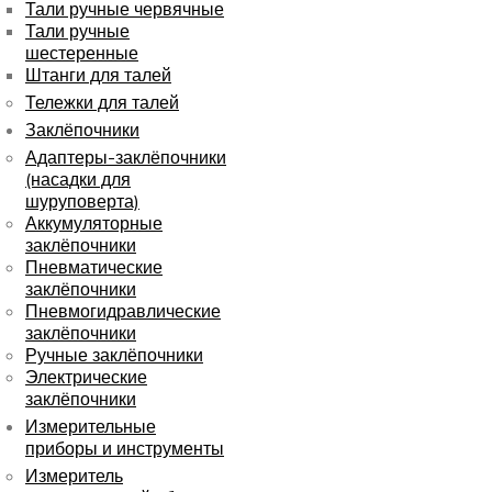
Тали ручные червячные
Тали ручные
шестеренные
Штанги для талей
Тележки для талей
Заклёпочники
Адаптеры-заклёпочники
(насадки для
шуруповерта)
Аккумуляторные
заклёпочники
Пневматические
заклёпочники
Пневмогидравлические
заклёпочники
Ручные заклёпочники
Электрические
заклёпочники
Измерительные
приборы и инструменты
Измеритель