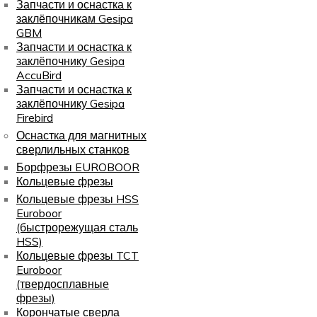
Запчасти и оснастка к
заклёпочникам Gesipa
GBM
Запчасти и оснастка к
заклёпочнику Gesipa
AccuBird
Запчасти и оснастка к
заклёпочнику Gesipa
Firebird
Оснастка для магнитных
сверлильных станков
Борфрезы EUROBOOR
Кольцевые фрезы
Кольцевые фрезы HSS
Euroboor
(быстрорежущая сталь
HSS)
Кольцевые фрезы TCT
Euroboor
(твердосплавные
фрезы)
Корончатые сверла