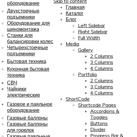
Skip to content
оборудование
Главная
Двухстоечные
Каталог
подъемники
Блог
Оборудование для
Left Sidebar
шиномонтажа
Right Sidebar
Станки для
Full Width
балансировки колес
Media
Четырехстоечные
Gallery
подъемники
2 Columns
Бытовая техника
3 Columns
4 Columns
Кухонная бытовая
Portfolio
техника
2 Columns
СВЧ
3 Columns
Чайники
4 Columns
электрические
ShortCode
Газовое и паяльное
Shortcode Pages
оборудование
Accordions &
Toggles
Газовые баллоны
Buttons
Газовые баллоны
Divider
для горелок
Progress Bar &
Газовые паяльные