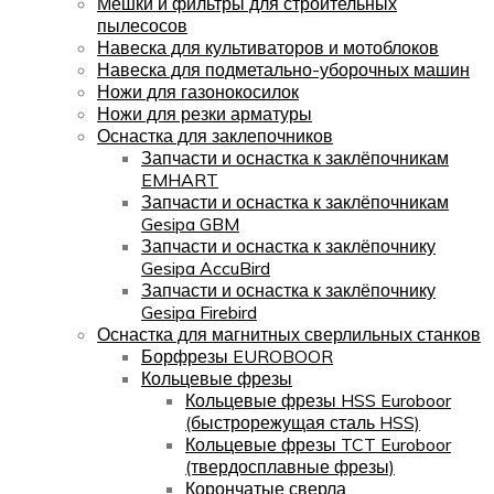
Мешки и фильтры для строительных
пылесосов
Навеска для культиваторов и мотоблоков
Навеска для подметально-уборочных машин
Ножи для газонокосилок
Ножи для резки арматуры
Оснастка для заклепочников
Запчасти и оснастка к заклёпочникам
EMHART
Запчасти и оснастка к заклёпочникам
Gesipa GBM
Запчасти и оснастка к заклёпочнику
Gesipa AccuBird
Запчасти и оснастка к заклёпочнику
Gesipa Firebird
Оснастка для магнитных сверлильных станков
Борфрезы EUROBOOR
Кольцевые фрезы
Кольцевые фрезы HSS Euroboor
(быстрорежущая сталь HSS)
Кольцевые фрезы TCT Euroboor
(твердосплавные фрезы)
Корончатые сверла