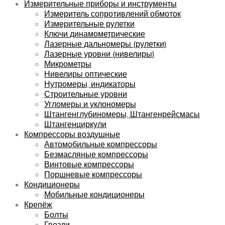
Измерительные приборы и инструменты
Измеритель сопротивлений обмоток
Измерительные рулетки
Ключи динамометрические
Лазерные дальномеры (рулетки)
Лазерные уровни (нивелиры)
Микрометры
Нивелиры оптические
Нутромеры, индикаторы
Строительные уровни
Угломеры и уклономеры
Штангенглубиномеры, Штангенрейсмасы
Штангенциркули
Компрессоры воздушные
Автомобильные компрессоры
Безмасляные компрессоры
Винтовые компрессоры
Поршневые компрессоры
Кондиционеры
Мобильные кондиционеры
Крепёж
Болты
Гвозди