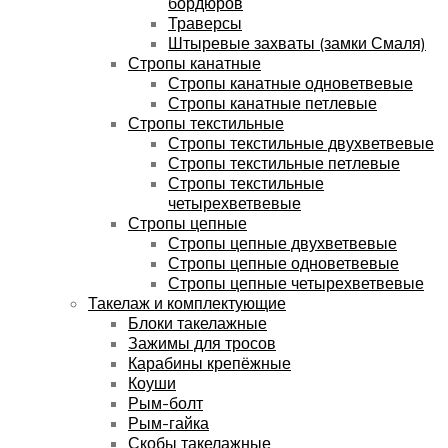
бордюров
Траверсы
Штыревые захваты (замки Смаля)
Стропы канатные
Стропы канатные одноветвевые
Стропы канатные петлевые
Стропы текстильные
Стропы текстильные двухветвевые
Стропы текстильные петлевые
Стропы текстильные
четырехветвевые
Стропы цепные
Стропы цепные двухветвевые
Стропы цепные одноветвевые
Стропы цепные четырехветвевые
Такелаж и комплектующие
Блоки такелажные
Зажимы для тросов
Карабины крепёжные
Коуши
Рым-болт
Рым-гайка
Скобы такелажные