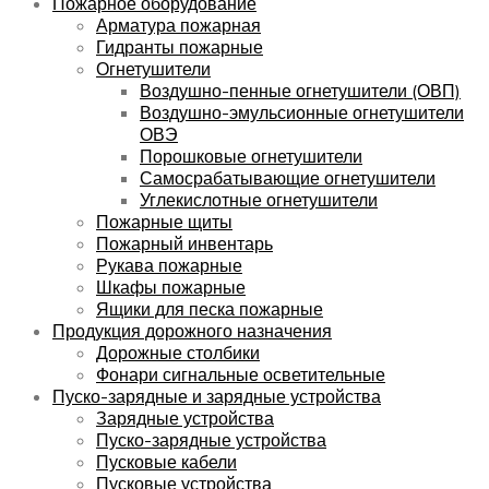
Пожарное оборудование
Арматура пожарная
Гидранты пожарные
Огнетушители
Воздушно-пенные огнетушители (ОВП)
Воздушно-эмульсионные огнетушители
ОВЭ
Порошковые огнетушители
Самосрабатывающие огнетушители
Углекислотные огнетушители
Пожарные щиты
Пожарный инвентарь
Рукава пожарные
Шкафы пожарные
Ящики для песка пожарные
Продукция дорожного назначения
Дорожные столбики
Фонари сигнальные осветительные
Пуско-зарядные и зарядные устройства
Зарядные устройства
Пуско-зарядные устройства
Пусковые кабели
Пусковые устройства