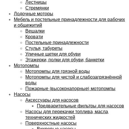
Лестницы
Стремянки
Лодочные моторы
Мебель и постельные принадлежности для рабочих
и общежитий
Вешалки
Кровати
Постельные принадлежности
Стулья, табуреты
Уличные щетки для обуви
Этажерки, полки для обуви, банкетки
Мотопомпы
Мотопомпы для грязной воды
Мотопомпы для чистой и слабозагрязнённой
воды
Пожарные (высоконапорные) мотопомпы
Насосы
Аксессуары для насосов
Предварительные фильтры для насосов
Насосы для перекачки топлива, масла,
технических жидкостей
Поверхностные насосы
Вихревые насосы