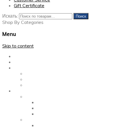
Gift Certificate
Искать:
Поиск
Shop By Categories
Menu
Skip to content
Главная
Каталог
Блог
Left Sidebar
Right Sidebar
Full Width
Media
Gallery
2 Columns
3 Columns
4 Columns
Portfolio
2 Columns