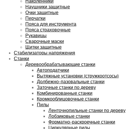
Наколенники
Наушники защитные
Очки защитные
Перчатки
Пояса для инструмента
Пояса страховочные
Рукавицы
Сварочные маски
Щитки защитные
Стабилизаторы напряжения
Станки
Деревообрабатывающие станки
Автоподатчики
Вытяжные установки (стружкоотсосы)
Долбежно-пазовальные станки
Заточные станки по дереву
Комбинированные станки
Кромкооблицовочные станки
Пилы
Ленточнопильные станки по дереву
Лобзиковые станки
Форматно-раскроечные станки
Циркулярные пилы