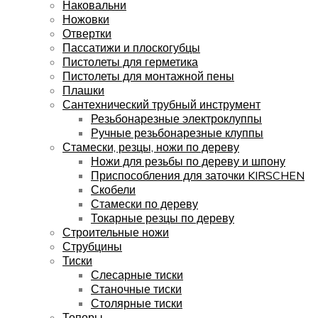
Наковальни
Ножовки
Отвертки
Пассатижи и плоскогубцы
Пистолеты для герметика
Пистолеты для монтажной пены
Плашки
Сантехнический трубный инструмент
Резьбонарезные электроклуппы
Ручные резьбонарезные клуппы
Стамески, резцы, ножи по дереву
Ножи для резьбы по дереву и шпону
Приспособления для заточки KIRSCHEN
Скобели
Стамески по дереву
Токарные резцы по дереву
Строительные ножи
Струбцины
Тиски
Слесарные тиски
Станочные тиски
Столярные тиски
Топоры