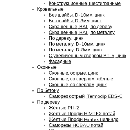
Конструкционные, шестигранные
Кровельные
Без шайбы, D-10мм, цинк
Без шайбы, D-8мм, цинк
Окрашенные, RAL, по дереву
Окрашенные, RAL, по металлу
По дереву, цинк
По металлу, D-10мм, цинк
По металлу, D-8мм, цинк
С увеличенным сверлом PT-5, цинк
Фасадные
Оконные
Оконные, острые, цинк
Оконные, со сверлом, жёлтые
Оконные, со сверлом, цинк
По бетону
Саморез острый, Termoclip EDS-C
По дереву
Жёлтые PH-2
Жёлтые Профи HIMTEX потай
Жёлтые Профи Himtex цилиндр
Саморезы HOBAU потай