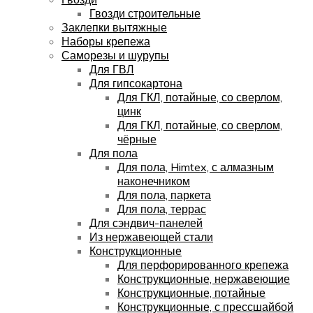
Гвозди строительные
Заклепки вытяжные
Наборы крепежа
Саморезы и шурупы
Для ГВЛ
Для гипсокартона
Для ГКЛ, потайные, со сверлом,
цинк
Для ГКЛ, потайные, со сверлом,
чёрные
Для пола
Для пола, Himtex, с алмазным
наконечником
Для пола, паркета
Для пола, террас
Для сэндвич-панелей
Из нержавеющей стали
Конструкционные
Для перфорированного крепежа
Конструкционные, нержавеющие
Конструкционные, потайные
Конструкционные, с прессшайбой