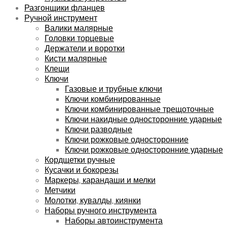
Разгонщики фланцев
Ручной инструмент
Валики малярные
Головки торцевые
Держатели и воротки
Кисти малярные
Клещи
Ключи
Газовые и трубные ключи
Ключи комбинированные
Ключи комбинированные трещоточные
Ключи накидные односторонние ударные
Ключи разводные
Ключи рожковые односторонние
Ключи рожковые односторонние ударные
Кордщетки ручные
Кусачки и бокорезы
Маркеры, карандаши и мелки
Метчики
Молотки, кувалды, киянки
Наборы ручного инструмента
Наборы автоинструмента