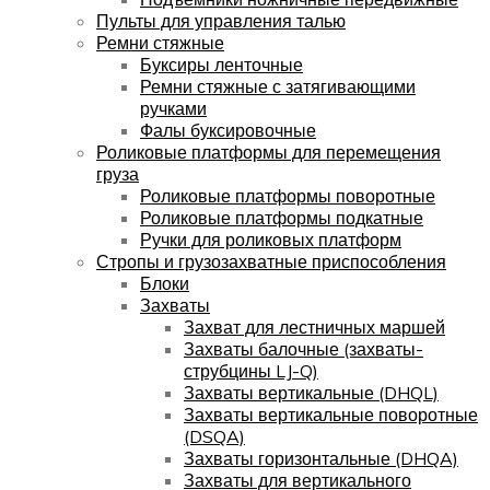
Пульты для управления талью
Ремни стяжные
Буксиры ленточные
Ремни стяжные с затягивающими
ручками
Фалы буксировочные
Роликовые платформы для перемещения
груза
Роликовые платформы поворотные
Роликовые платформы подкатные
Ручки для роликовых платформ
Стропы и грузозахватные приспособления
Блоки
Захваты
Захват для лестничных маршей
Захваты балочные (захваты-
струбцины LJ-Q)
Захваты вертикальные (DHQL)
Захваты вертикальные поворотные
(DSQA)
Захваты горизонтальные (DHQA)
Захваты для вертикального