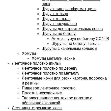
цинк
Шуруп-винт, конфирмат, цинк
Шуруп-кольцо
Шуруп-костыль
Шуруп-полукольцо
Шурупы для строительных лесов
Шурупы по бетону
Анкер-шуруп по бетону CON-R
Шурупы по бетону Нагель
Шурупы с качельным кольцом
Хомуты
Хомуты металлические
Ленточное полотно (пилы)
Ленточное полотно по дереву
Ленточное полотно по металлу
Ленточные ножи для резки картона, поролона
и резины
Пищевое ленточное полотно
Полотна ножовочные
Твердосплавное ленточное полотно с
абразивной крошкой
Лестницы, стремянки, леса