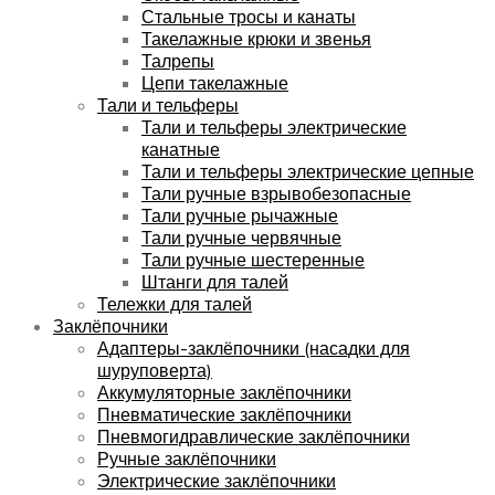
Стальные тросы и канаты
Такелажные крюки и звенья
Талрепы
Цепи такелажные
Тали и тельферы
Тали и тельферы электрические
канатные
Тали и тельферы электрические цепные
Тали ручные взрывобезопасные
Тали ручные рычажные
Тали ручные червячные
Тали ручные шестеренные
Штанги для талей
Тележки для талей
Заклёпочники
Адаптеры-заклёпочники (насадки для
шуруповерта)
Аккумуляторные заклёпочники
Пневматические заклёпочники
Пневмогидравлические заклёпочники
Ручные заклёпочники
Электрические заклёпочники