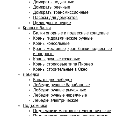
Домкраты подкатные
Домкраты реечные
Домкраты трансмиссионные
Насосы для домкратов
Цилиндры тянущие
Краны и балки
Балки опорные и подвесные концевые
Краны гидравлические ручные
Краны консольные
Краны мостовые, кран-балки подвесные
и опорные
Краны ручные козловые
Краны стреловые типа Пионер
Краны строительные в Окно
Лебедки
Канаты для лебедок
Лебедки ручные барабанные
Лебедки ручные рычажные
Лебедки ручные червячные
Лебедки электрические
Подъемники
Подъемники мачтовые телескопические
Подъемники ножничные передвижные