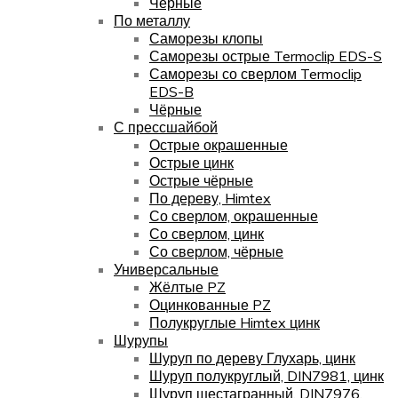
Чёрные
По металлу
Саморезы клопы
Саморезы острые Termoclip EDS-S
Саморезы со сверлом Termoclip
EDS-B
Чёрные
С прессшайбой
Острые окрашенные
Острые цинк
Острые чёрные
По дереву, Himtex
Со сверлом, окрашенные
Со сверлом, цинк
Со сверлом, чёрные
Универсальные
Жёлтые PZ
Оцинкованные PZ
Полукруглые Himtex цинк
Шурупы
Шуруп по дереву Глухарь, цинк
Шуруп полукруглый, DIN7981, цинк
Шуруп шестагранный, DIN7976,