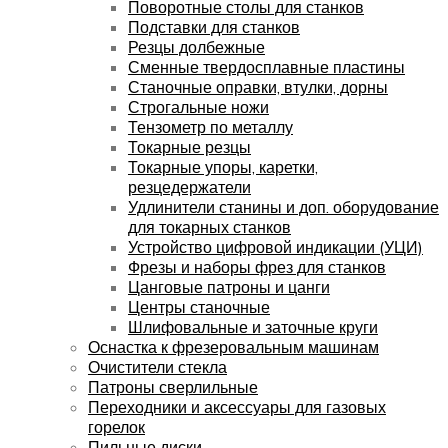
Поворотные столы для станков
Подставки для станков
Резцы долбежные
Сменные твердосплавные пластины
Станочные оправки, втулки, дорны
Строгальные ножи
Тензометр по металлу
Токарные резцы
Токарные упоры, каретки,
резцедержатели
Удлинители станины и доп. оборудование
для токарных станков
Устройство цифровой индикации (УЦИ)
Фрезы и наборы фрез для станков
Цанговые патроны и цанги
Центры станочные
Шлифовальные и заточные круги
Оснастка к фрезеровальным машинам
Очистители стекла
Патроны сверлильные
Переходники и аксессуары для газовых
горелок
Пильные диски