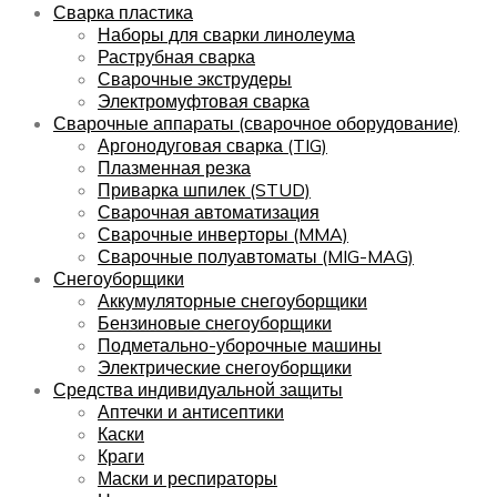
Сварка пластика
Наборы для сварки линолеума
Раструбная сварка
Сварочные экструдеры
Электромуфтовая сварка
Сварочные аппараты (сварочное оборудование)
Аргонодуговая сварка (TIG)
Плазменная резка
Приварка шпилек (STUD)
Сварочная автоматизация
Сварочные инверторы (MMA)
Сварочные полуавтоматы (MIG-MAG)
Снегоуборщики
Аккумуляторные снегоуборщики
Бензиновые снегоуборщики
Подметально-уборочные машины
Электрические снегоуборщики
Средства индивидуальной защиты
Аптечки и антисептики
Каски
Краги
Маски и респираторы