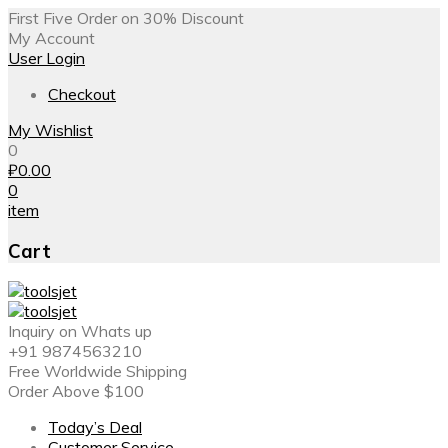
First Five Order on 30% Discount
My Account
User Login
Checkout
My Wishlist
0
₽
0.00
0
item
Cart
Inquiry on Whats up
+91 9874563210
Free Worldwide Shipping
Order Above $100
Today’s Deal
Customer Service