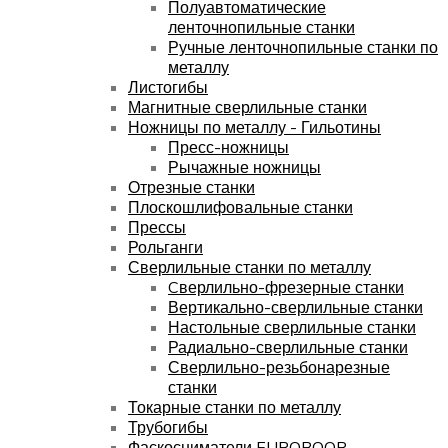
Полуавтоматические
ленточнопильные станки
Ручные ленточнопильные станки по
металлу
Листогибы
Магнитные сверлильные станки
Ножницы по металлу - Гильотины
Пресс-ножницы
Рычажные ножницы
Отрезные станки
Плоскошлифовальные станки
Прессы
Рольганги
Сверлильные станки по металлу
Cверлильно-фрезерные станки
Вертикально-сверлильные станки
Настольные сверлильные станки
Радиально-сверлильные станки
Сверлильно-резьбонарезные
станки
Токарные станки по металлу
Трубогибы
Фаскосниматели EUROBOOR