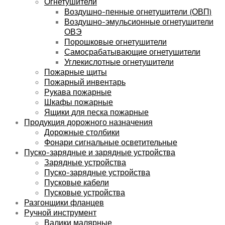
Огнетушители
Воздушно-пенные огнетушители (ОВП)
Воздушно-эмульсионные огнетушители
ОВЭ
Порошковые огнетушители
Самосрабатывающие огнетушители
Углекислотные огнетушители
Пожарные щиты
Пожарный инвентарь
Рукава пожарные
Шкафы пожарные
Ящики для песка пожарные
Продукция дорожного назначения
Дорожные столбики
Фонари сигнальные осветительные
Пуско-зарядные и зарядные устройства
Зарядные устройства
Пуско-зарядные устройства
Пусковые кабели
Пусковые устройства
Разгонщики фланцев
Ручной инструмент
Валики малярные