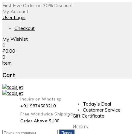
First Five Order on 30% Discount
My Account
User Login
Checkout
My Wishlist
0
₽
0.00
0
item
Cart
Inquiry on Whats up
Today’s Deal
+91 9874563210
Customer Service
Free Worldwide Shipping
Gift Certificate
Order Above $100
Искать:
Поиск