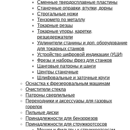
Сменные твердосплавные пластины
Станочные оправки, втулки, дорны
Строгальные ножи
Тензометр по металлу
Токарные резцы
Токарные упоры, каретки,
резцедержатели
Удлинители станины и доп. оборудование
для токарных станков
Устройство цифровой индикации (УЦИ)
Фрезы и наборы фрез для станков
Цанговые патроны и цанги
Центры станочные
Шлифовальные и заточные круги
Оснастка к фрезеровальным машинам
Очистители стекла
Патроны сверлильные
Переходники и аксессуары для газовых
горелок
Пильные диски
Принадлежности для бензорезов
Принадлежности для стружкоотсосов
Мешки и фильтры к стружкоотсосам