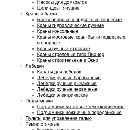
Насосы для домкратов
Цилиндры тянущие
Краны и балки
Балки опорные и подвесные концевые
Краны гидравлические ручные
Краны консольные
Краны мостовые, кран-балки подвесные
и опорные
Краны ручные козловые
Краны стреловые типа Пионер
Краны строительные в Окно
Лебедки
Канаты для лебедок
Лебедки ручные барабанные
Лебедки ручные рычажные
Лебедки ручные червячные
Лебедки электрические
Подъемники
Подъемники мачтовые телескопические
Подъемники ножничные передвижные
Пульты для управления талью
Ремни стяжные
Буксиры ленточные