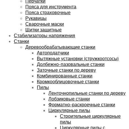
Перчатки
Пояса для инструмента
Пояса страховочные
Рукавицы
Сварочные маски
Щитки защитные
Стабилизаторы напряжения
Станки
Деревообрабатывающие станки
Автоподатчики
Вытяжные установки (стружкоотсосы)
Долбежно-пазовальные станки
Заточные станки по дереву
Комбинированные станки
Кромкооблицовочные станки
Пилы
Ленточнопильные станки по дереву
Лобзиковые станки
Форматно-раскроечные станки
Циркулярные пилы
Строительные циркулярные
пилы
Циркулярные пилы с