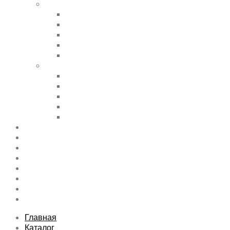
Shortcode Pages
Accordions & Toggles
Buttons
Divider
Progress Bar & Pie Chart
Lists
Shortcode Pages
Services
Tabs
Map & Contact
Message Boxes
Pricing table
Features
Top rated product
Product Category
FAQs Page
Typography
Sitemap
Contact Us
About Us
Главная
Каталог