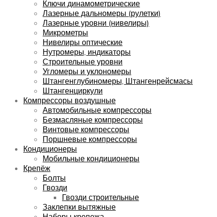
Ключи динамометрические
Лазерные дальномеры (рулетки)
Лазерные уровни (нивелиры)
Микрометры
Нивелиры оптические
Нутромеры, индикаторы
Строительные уровни
Угломеры и уклономеры
Штангенглубиномеры, Штангенрейсмасы
Штангенциркули
Компрессоры воздушные
Автомобильные компрессоры
Безмасляные компрессоры
Винтовые компрессоры
Поршневые компрессоры
Кондиционеры
Мобильные кондиционеры
Крепёж
Болты
Гвозди
Гвозди строительные
Заклепки вытяжные
Наборы крепежа