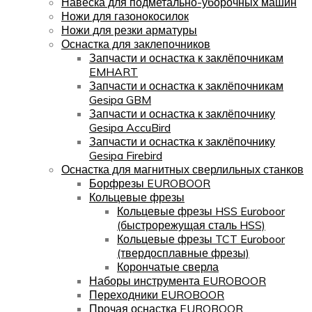
Навеска для подметально-уборочных машин
Ножи для газонокосилок
Ножи для резки арматуры
Оснастка для заклепочников
Запчасти и оснастка к заклёпочникам
EMHART
Запчасти и оснастка к заклёпочникам
Gesipa GBM
Запчасти и оснастка к заклёпочнику
Gesipa AccuBird
Запчасти и оснастка к заклёпочнику
Gesipa Firebird
Оснастка для магнитных сверлильных станков
Борфрезы EUROBOOR
Кольцевые фрезы
Кольцевые фрезы HSS Euroboor
(быстрорежущая сталь HSS)
Кольцевые фрезы TCT Euroboor
(твердосплавные фрезы)
Корончатые сверла
Наборы инструмента EUROBOOR
Переходники EUROBOOR
Прочая оснастка EUROBOOR