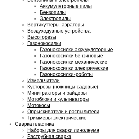
Аккумуляторные пилы
Бензопилы
Электропилы
Вертикуттеры, аэраторы
Воздуходувные устройства
Высоторезы
Газонокосилки
Газонокосилки аккумуляторные
Газонокосилки бензиновые
Газонокосилки механические
Газонокосилки электрические
Газонокосилки-роботы
Измельчители
Кусторезы (ножницы садовые)
Минитракторы и райдеры
Мотоблоки и культиваторы
Мотокосы
Опрыскиватели и распылители
Триммеры электрические
Сварка пластика
Наборы для сварки линолеума
Раструбная сварка