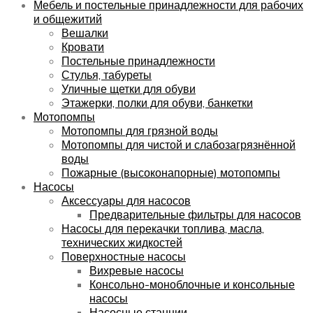
Мебель и постельные принадлежности для рабочих
и общежитий
Вешалки
Кровати
Постельные принадлежности
Стулья, табуреты
Уличные щетки для обуви
Этажерки, полки для обуви, банкетки
Мотопомпы
Мотопомпы для грязной воды
Мотопомпы для чистой и слабозагрязнённой
воды
Пожарные (высоконапорные) мотопомпы
Насосы
Аксессуары для насосов
Предварительные фильтры для насосов
Насосы для перекачки топлива, масла,
технических жидкостей
Поверхностные насосы
Вихревые насосы
Консольно-моноблочные и консольные
насосы
Насосные станции