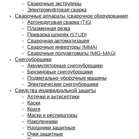
Сварочные экструдеры
Электромуфтовая сварка
Сварочные аппараты (сварочное оборудование)
Аргонодуговая сварка (TIG)
Плазменная резка
Приварка шпилек (STUD)
Сварочная автоматизация
Сварочные инверторы (MMA)
Сварочные полуавтоматы (MIG-MAG)
Снегоуборщики
Аккумуляторные снегоуборщики
Бензиновые снегоуборщики
Подметально-уборочные машины
Электрические снегоуборщики
Средства индивидуальной защиты
Аптечки и антисептики
Каски
Краги
Маски и респираторы
Наколенники
Наушники защитные
Очки защитные