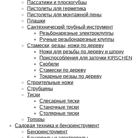
Пассатижи и плоскогубцы
Пистолеты для герметика
Пистолеты для монтажной пены
Плашки
Сантехнический трубный инструмент
Резьбонарезные электроклуппы
Ручные резьбонарезные клуппы
Стамески, резцы, ножи по дереву
Ножи для резьбы по дереву и шпону
Приспособления для заточки KIRSCHEN
Скобели
Стамески по дереву
Токарные резцы по дереву
Строительные ножи
Струбцины
Тиски
Слесарные тиски
Станочные тиски
Столярные тиски
Топоры
Садовая техника и бензоинструмент
Бензоинструмент
Бензопилы и электропилы