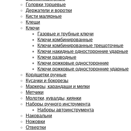
Головки торцевые
Держатели и воротки
Кисти малярные
Клещи
Ключи
Газовые и трубные ключи
Ключи комбинированные
Ключи комбинированные трещоточные
Ключи накидные односторонние ударные
Ключи разводные
Ключи рожковые односторонние
Ключи рожковые односторонние ударные
Кордщетки ручные
Кусачки и бокорезы
Маркеры, карандаши и мелки
Метчики
Молотки, кувалды, киянки
Наборы ручного инструмента
Наборы автоинструмента
Наковальни
Ножовки
Отвертки