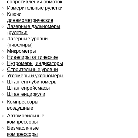
сопротивлений обмоток
Измерительные рулетки
Ключи
динамометрические
Лазерные дальномеры
(рулетки)
Лазерные уровни
(нивелиры)
Микрометры
Нивелиры оптические
Нутромеры, индикаторы
Строительные уровни
Угломеры и уклономеры
Штангенглубиномеры,
Штангенрейсмасы
Штангенциркули
Компрессоры
воздушные
Автомобильные
компрессоры
Безмасляные
компрессоры