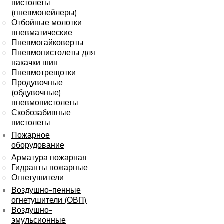
пистолеты
(пневмонейлеры)
Отбойные молотки
пневматические
Пневмогайковерты
Пневмопистолеты для
накачки шин
Пневмотрещотки
Продувочные
(обдувочные)
пневмопистолеты
Скобозабивные
пистолеты
Пожарное
оборудование
Арматура пожарная
Гидранты пожарные
Огнетушители
Воздушно-пенные
огнетушители (ОВП)
Воздушно-
эмульсионные