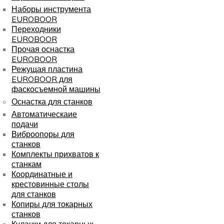
Наборы инструмента
EUROBOOR
Переходники
EUROBOOR
Прочая оснастка
EUROBOOR
Режущая пластина
EUROBOOR для
фаскосъемной машины
Оснастка для станков
Автоматическаие
подачи
Виброопоры для
станков
Комплекты прихватов к
станкам
Координатные и
крестовинные столы
для станков
Копиры для токарных
станков