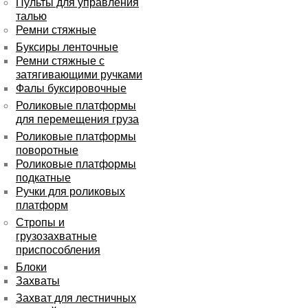
Пульты для управления
талью
Ремни стяжные
Буксиры ленточные
Ремни стяжные с
затягивающими ручками
Фалы буксировочные
Роликовые платформы
для перемещения груза
Роликовые платформы
поворотные
Роликовые платформы
подкатные
Ручки для роликовых
платформ
Стропы и
грузозахватные
приспособления
Блоки
Захваты
Захват для лестничных