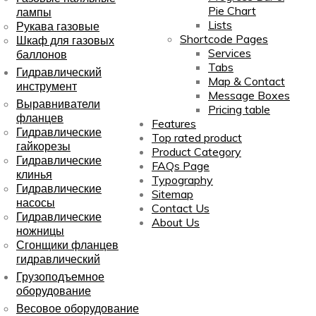
Pie Chart
лампы
Lists
Рукава газовые
Shortcode Pages
Шкаф для газовых
Services
баллонов
Tabs
Гидравлический
Map & Contact
инструмент
Message Boxes
Выравниватели
Pricing table
фланцев
Features
Гидравлические
Top rated product
гайкорезы
Product Category
Гидравлические
FAQs Page
клинья
Typography
Гидравлические
Sitemap
насосы
Contact Us
Гидравлические
About Us
ножницы
Сгонщики фланцев
гидравлический
Грузоподъемное
оборудование
Весовое оборудование