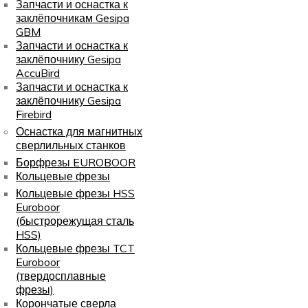
Запчасти и оснастка к
заклёпочникам Gesipa
GBM
Запчасти и оснастка к
заклёпочнику Gesipa
AccuBird
Запчасти и оснастка к
заклёпочнику Gesipa
Firebird
Оснастка для магнитных
сверлильных станков
Борфрезы EUROBOOR
Кольцевые фрезы
Кольцевые фрезы HSS
Euroboor
(быстрорежущая сталь
HSS)
Кольцевые фрезы TCT
Euroboor
(твердосплавные
фрезы)
Корончатые сверла