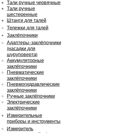
Тали ручные червячные
Тали ручные
шестеренные
Штанги для талей
Тележки для талей
Заклёпочники
Адаптеры-заклёпочники
(насадки для
шуруповерта)
Аккумуляторные
заклёпочники
Пневматические
заклёпочники
Пневмогидравлические
заклёпочники
Ручные заклёпочники
Электрические
заклёпочники
Измерительные
приборы и инструменты
Измеритель