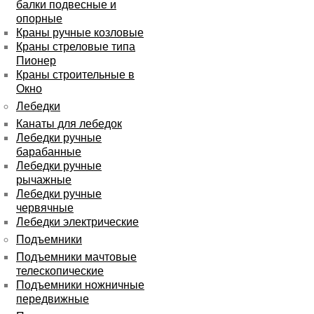
балки подвесные и
опорные
Краны ручные козловые
Краны стреловые типа
Пионер
Краны строительные в
Окно
Лебедки
Канаты для лебедок
Лебедки ручные
барабанные
Лебедки ручные
рычажные
Лебедки ручные
червячные
Лебедки электрические
Подъемники
Подъемники мачтовые
телескопические
Подъемники ножничные
передвижные