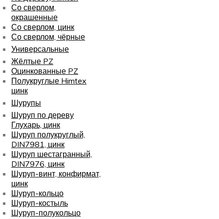
Со сверлом,
окрашенные
Со сверлом, цинк
Со сверлом, чёрные
Универсальные
Жёлтые PZ
Оцинкованные PZ
Полукруглые Himtex
цинк
Шурупы
Шуруп по дереву
Глухарь, цинк
Шуруп полукруглый,
DIN7981, цинк
Шуруп шестагранный,
DIN7976, цинк
Шуруп-винт, конфирмат,
цинк
Шуруп-кольцо
Шуруп-костыль
Шуруп-полукольцо