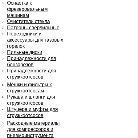
Оснастка к
фрезеровальным
машинам
Очистители стекла
Патроны сверлильные
Переходники и
аксессуары для газовых
горелок
Пильные диски
Принадлежности для
бензорезов
Принадлежности для
стружкоотсосов
Мешки и фильтры к
стружкоотсосам
Рукава и шланги для
стружкоотсосов
Штуцера и муфты для
стружкоотсосов
Расходные материалы
для компрессоров и
пневмоинструмента