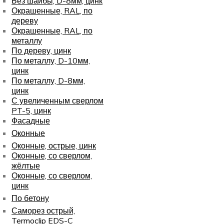
Без шайбы, D-8мм, цинк
Окрашенные, RAL, по
дереву
Окрашенные, RAL, по
металлу
По дереву, цинк
По металлу, D-10мм,
цинк
По металлу, D-8мм,
цинк
С увеличенным сверлом
PT-5, цинк
Фасадные
Оконные
Оконные, острые, цинк
Оконные, со сверлом,
жёлтые
Оконные, со сверлом,
цинк
По бетону
Саморез острый,
Termoclip EDS-C