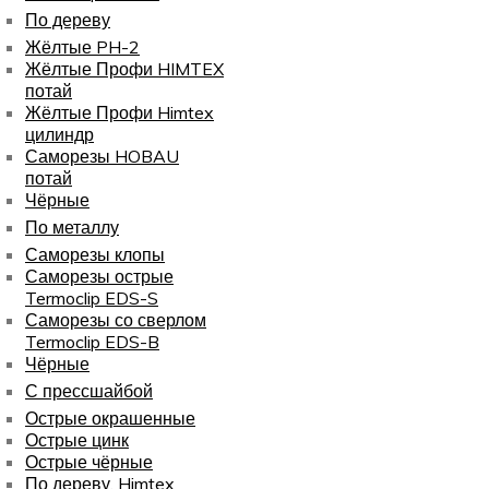
По дереву
Жёлтые PH-2
Жёлтые Профи HIMTEX
потай
Жёлтые Профи Himtex
цилиндр
Саморезы HOBAU
потай
Чёрные
По металлу
Саморезы клопы
Саморезы острые
Termoclip EDS-S
Саморезы со сверлом
Termoclip EDS-B
Чёрные
С прессшайбой
Острые окрашенные
Острые цинк
Острые чёрные
По дереву, Himtex