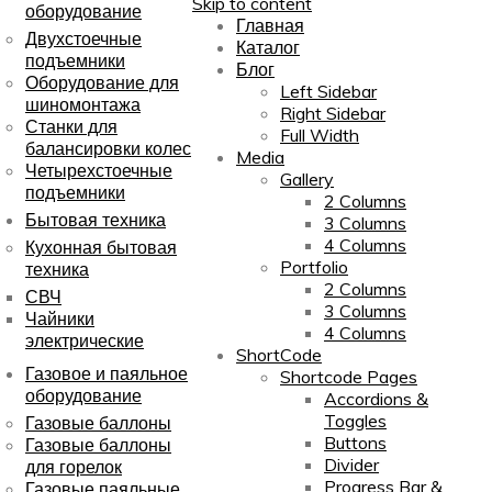
Skip to content
оборудование
Главная
Двухстоечные
Каталог
подъемники
Блог
Оборудование для
Left Sidebar
шиномонтажа
Right Sidebar
Станки для
Full Width
балансировки колес
Media
Четырехстоечные
Gallery
подъемники
2 Columns
Бытовая техника
3 Columns
4 Columns
Кухонная бытовая
Portfolio
техника
2 Columns
СВЧ
3 Columns
Чайники
4 Columns
электрические
ShortCode
Газовое и паяльное
Shortcode Pages
оборудование
Accordions &
Toggles
Газовые баллоны
Buttons
Газовые баллоны
Divider
для горелок
Progress Bar &
Газовые паяльные