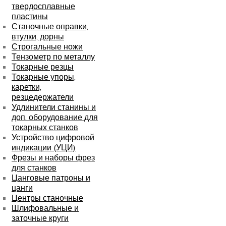
твердосплавные
пластины
Станочные оправки,
втулки, дорны
Строгальные ножи
Тензометр по металлу
Токарные резцы
Токарные упоры,
каретки,
резцедержатели
Удлинители станины и
доп. оборудование для
токарных станков
Устройство цифровой
индикации (УЦИ)
Фрезы и наборы фрез
для станков
Цанговые патроны и
цанги
Центры станочные
Шлифовальные и
заточные круги