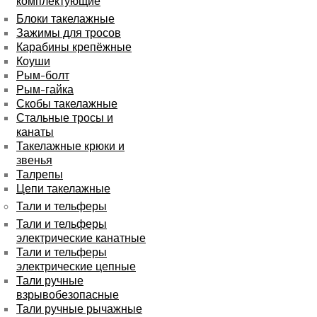
комплектующие
Блоки такелажные
Зажимы для тросов
Карабины крепёжные
Коуши
Рым-болт
Рым-гайка
Скобы такелажные
Стальные тросы и
канаты
Такелажные крюки и
звенья
Талрепы
Цепи такелажные
Тали и тельферы
Тали и тельферы
электрические канатные
Тали и тельферы
электрические цепные
Тали ручные
взрывобезопасные
Тали ручные рычажные