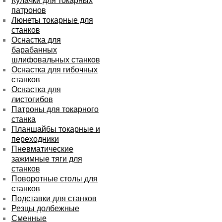
Кулачки для токарных
патронов
Люнеты токарные для
станков
Оснастка для
барабанных
шлифовальных станков
Оснастка для гибочных
станков
Оснастка для
листогибов
Патроны для токарного
станка
Планшайбы токарные и
переходники
Пневматические
зажимные тяги для
станков
Поворотные столы для
станков
Подставки для станков
Резцы долбежные
Сменные