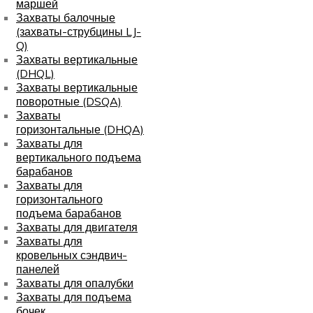
маршей
Захваты балочные
(захваты-струбцины LJ-
Q)
Захваты вертикальные
(DHQL)
Захваты вертикальные
поворотные (DSQA)
Захваты
горизонтальные (DHQA)
Захваты для
вертикального подъема
барабанов
Захваты для
горизонтального
подъема барабанов
Захваты для двигателя
Захваты для
кровельных сэндвич-
панелей
Захваты для опалубки
Захваты для подъема
бочек