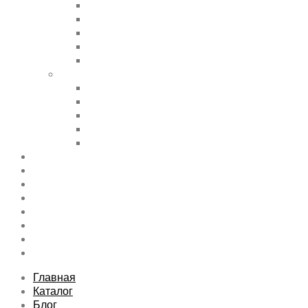
Accordions & Toggles
Buttons
Divider
Progress Bar & Pie Chart
Lists
Shortcode Pages
Services
Tabs
Map & Contact
Message Boxes
Pricing table
Features
Top rated product
Product Category
FAQs Page
Typography
Sitemap
Contact Us
About Us
Главная
Каталог
Блог