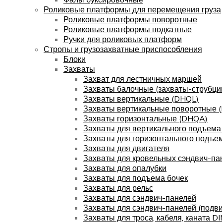
Роликовые платформы для перемещения груза
Роликовые платформы поворотные
Роликовые платформы подкатные
Ручки для роликовых платформ
Стропы и грузозахватные приспособления
Блоки
Захваты
Захват для лестничных маршей
Захваты балочные (захваты-струбци
Захваты вертикальные (DHQL)
Захваты вертикальные поворотные 
Захваты горизонтальные (DHQA)
Захваты для вертикального подъема
Захваты для горизонтального подъе
Захваты для двигателя
Захваты для кровельных сэндвич-па
Захваты для опалубки
Захваты для подъема бочек
Захваты для рельс
Захваты для сэндвич-панелей
Захваты для сэндвич-панелей (подв
Захваты для троса, кабеля, каната D