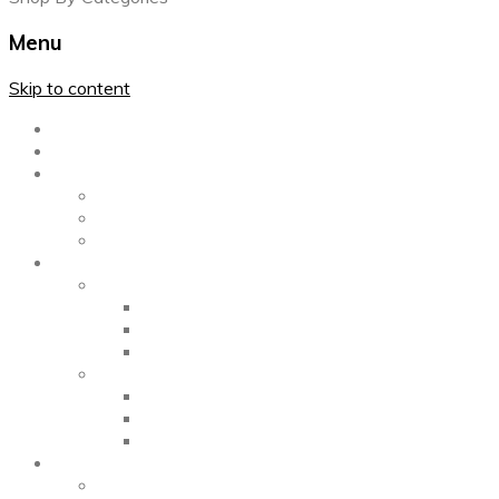
Menu
Skip to content
Главная
Каталог
Блог
Left Sidebar
Right Sidebar
Full Width
Media
Gallery
2 Columns
3 Columns
4 Columns
Portfolio
2 Columns
3 Columns
4 Columns
ShortCode
Shortcode Pages