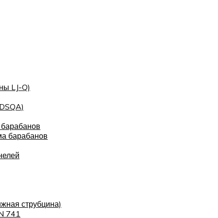
ны LJ-Q)
(DSQA)
 барабанов
ма барабанов
нелей
ижная струбцина)
IN 741