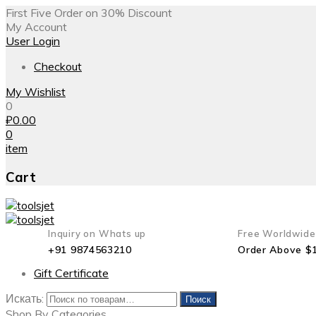
First Five Order on 30% Discount
My Account
User Login
Checkout
My Wishlist
0
₽
0.00
0
item
Cart
Inquiry on Whats up
Free Worldwide
+91 9874563210
Order Above $
Gift Certificate
Искать:
Поиск
Shop By Categories