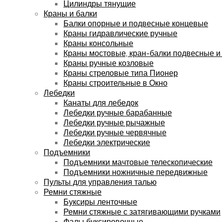
Цилиндры тянущие
Краны и балки
Балки опорные и подвесные концевые
Краны гидравлические ручные
Краны консольные
Краны мостовые, кран-балки подвесные и
Краны ручные козловые
Краны стреловые типа Пионер
Краны строительные в Окно
Лебедки
Канаты для лебедок
Лебедки ручные барабанные
Лебедки ручные рычажные
Лебедки ручные червячные
Лебедки электрические
Подъемники
Подъемники мачтовые телескопические
Подъемники ножничные передвижные
Пульты для управления талью
Ремни стяжные
Буксиры ленточные
Ремни стяжные с затягивающими ручками
Фалы буксировочные