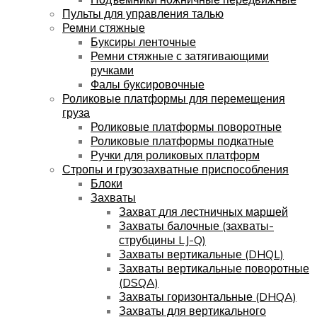
Пульты для управления талью
Ремни стяжные
Буксиры ленточные
Ремни стяжные с затягивающими
ручками
Фалы буксировочные
Роликовые платформы для перемещения
груза
Роликовые платформы поворотные
Роликовые платформы подкатные
Ручки для роликовых платформ
Стропы и грузозахватные приспособления
Блоки
Захваты
Захват для лестничных маршей
Захваты балочные (захваты-
струбцины LJ-Q)
Захваты вертикальные (DHQL)
Захваты вертикальные поворотные
(DSQA)
Захваты горизонтальные (DHQA)
Захваты для вертикального