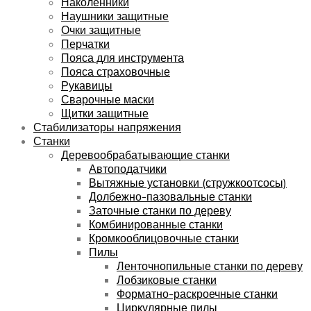
Наколенники
Наушники защитные
Очки защитные
Перчатки
Пояса для инструмента
Пояса страховочные
Рукавицы
Сварочные маски
Щитки защитные
Стабилизаторы напряжения
Станки
Деревообрабатывающие станки
Автоподатчики
Вытяжные установки (стружкоотсосы)
Долбежно-пазовальные станки
Заточные станки по дереву
Комбинированные станки
Кромкооблицовочные станки
Пилы
Ленточнопильные станки по дереву
Лобзиковые станки
Форматно-раскроечные станки
Циркулярные пилы