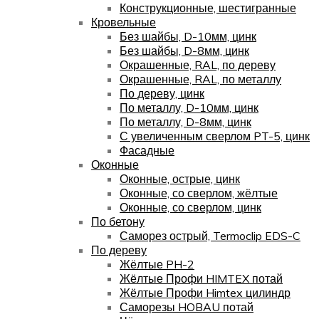
Конструкционные, шестигранные
Кровельные
Без шайбы, D-10мм, цинк
Без шайбы, D-8мм, цинк
Окрашенные, RAL, по дереву
Окрашенные, RAL, по металлу
По дереву, цинк
По металлу, D-10мм, цинк
По металлу, D-8мм, цинк
С увеличенным сверлом PT-5, цинк
Фасадные
Оконные
Оконные, острые, цинк
Оконные, со сверлом, жёлтые
Оконные, со сверлом, цинк
По бетону
Саморез острый, Termoclip EDS-C
По дереву
Жёлтые PH-2
Жёлтые Профи HIMTEX потай
Жёлтые Профи Himtex цилиндр
Саморезы HOBAU потай