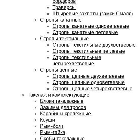
бордюров
Траверсы
Штыревые захваты (замки Смаля)
Стропы канатные
Стропы канатные одноветвевые
Стропы канатные петлевые
Стропы текстильные
Стропы текстильные двухветвевые
Стропы текстильные петлевые
Стропы текстильные
четырехветвевые
Стропы цепные
Стропы цепные двухветвевые
Стропы цепные одноветвевые
Стропы цепные четырехветвевые
Такелаж и комплектующие
Блоки такелажные
Зажимы для тросов
Карабины крепёжные
Коуши
Рым-болт
Рым-гайка
Скобы такелажные