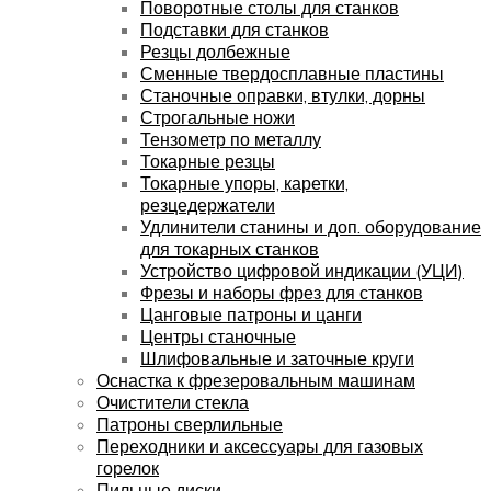
Поворотные столы для станков
Подставки для станков
Резцы долбежные
Сменные твердосплавные пластины
Станочные оправки, втулки, дорны
Строгальные ножи
Тензометр по металлу
Токарные резцы
Токарные упоры, каретки,
резцедержатели
Удлинители станины и доп. оборудование
для токарных станков
Устройство цифровой индикации (УЦИ)
Фрезы и наборы фрез для станков
Цанговые патроны и цанги
Центры станочные
Шлифовальные и заточные круги
Оснастка к фрезеровальным машинам
Очистители стекла
Патроны сверлильные
Переходники и аксессуары для газовых
горелок
Пильные диски