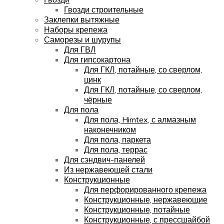
Гвозди строительные
Заклепки вытяжные
Наборы крепежа
Саморезы и шурупы
Для ГВЛ
Для гипсокартона
Для ГКЛ, потайные, со сверлом,
цинк
Для ГКЛ, потайные, со сверлом,
чёрные
Для пола
Для пола, Himtex, с алмазным
наконечником
Для пола, паркета
Для пола, террас
Для сэндвич-панелей
Из нержавеющей стали
Конструкционные
Для перфорированного крепежа
Конструкционные, нержавеющие
Конструкционные, потайные
Конструкционные, с прессшайбой