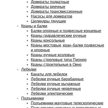
Домкраты подкатные
Домкраты реечные
Домкраты трансмиссионные
Насосы для домкратов
Цилиндры тянущие
Краны и балки
Балки опорные и подвесные концевые
Краны гидравлические ручные
Краны консольные
Краны мостовые, кран-балки подвесные
и опорные
Краны ручные козловые
Краны стреловые типа Пионер
Краны строительные в Окно
Лебедки
Канаты для лебедок
Лебедки ручные барабанные
Лебедки ручные рычажные
Лебедки ручные червячные
Лебедки электрические
Подъемники
Подъемники мачтовые телескопические
Подъемники ножничные передвижные