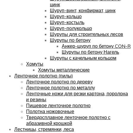
цинк
Шуруп-винт, конфирмат, цинк
Шуруп-кольцо
Шуруп-костыль
Шуруп-полукольцо
Шурупы для строительных лесов
Шурупы по бетону
Анкер-шуруп по бетону CON-R
Шурупы по бетону Нагель
Шурупы с качельным кольцом
Хомуты
Хомуты металлические
Ленточное полотно (пилы)
Ленточное полотно по дереву
Ленточное полотно по металлу
Ленточные ножи для резки картона, поролона
и резины
Пищевое ленточное полотно
Полотна ножовочные
Твердосплавное ленточное полотно с
абразивной крошкой
Лестницы, стремянки, леса