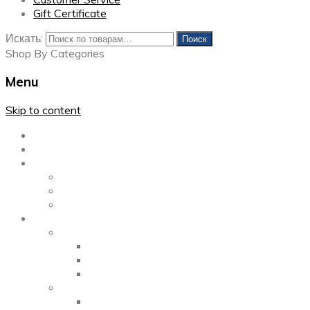
Gift Certificate
Искать:
Поиск
Shop By Categories
Menu
Skip to content
Главная
Каталог
Блог
Left Sidebar
Right Sidebar
Full Width
Media
Gallery
2 Columns
3 Columns
4 Columns
Portfolio
2 Columns