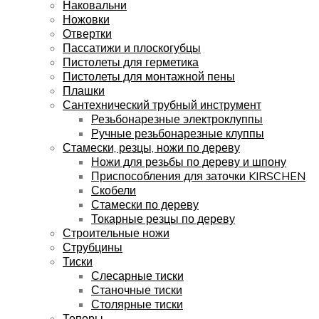
Наковальни
Ножовки
Отвертки
Пассатижи и плоскогубцы
Пистолеты для герметика
Пистолеты для монтажной пены
Плашки
Сантехнический трубный инструмент
Резьбонарезные электроклуппы
Ручные резьбонарезные клуппы
Стамески, резцы, ножи по дереву
Ножи для резьбы по дереву и шпону
Приспособления для заточки KIRSCHEN
Скобели
Стамески по дереву
Токарные резцы по дереву
Строительные ножи
Струбцины
Тиски
Слесарные тиски
Станочные тиски
Столярные тиски
Топоры