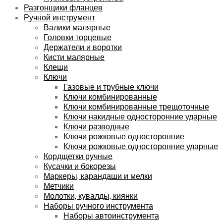
Разгонщики фланцев
Ручной инструмент
Валики малярные
Головки торцевые
Держатели и воротки
Кисти малярные
Клещи
Ключи
Газовые и трубные ключи
Ключи комбинированные
Ключи комбинированные трещоточные
Ключи накидные односторонние ударные
Ключи разводные
Ключи рожковые односторонние
Ключи рожковые односторонние ударные
Кордщетки ручные
Кусачки и бокорезы
Маркеры, карандаши и мелки
Метчики
Молотки, кувалды, киянки
Наборы ручного инструмента
Наборы автоинструмента