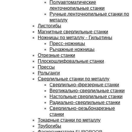
Полуавтоматические
ленточнопильные станки
Ручные ленточнопильные станки по
металлу
Листогибы
Магнитные сверлильные станки
Ножницы по металлу - Гильотины
Пресс-ножницы
Рычажные ножницы
Отрезные станки
Плоскошлифовальные станки
Прессы
Рольганги
Сверлильные станки по металлу
Cверлильно-фрезерные станки
Вертикально-сверлильные станки
Настольные сверлильные станки
Радиально-сверлильные станки
Сверлильно-резьбонарезные
станки
Токарные станки по металлу
Трубогибы
Фаскосниматели EUROBOOR