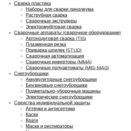
Сварка пластика
Наборы для сварки линолеума
Раструбная сварка
Сварочные экструдеры
Электромуфтовая сварка
Сварочные аппараты (сварочное оборудование)
Аргонодуговая сварка (TIG)
Плазменная резка
Приварка шпилек (STUD)
Сварочная автоматизация
Сварочные инверторы (MMA)
Сварочные полуавтоматы (MIG-MAG)
Снегоуборщики
Аккумуляторные снегоуборщики
Бензиновые снегоуборщики
Подметально-уборочные машины
Электрические снегоуборщики
Средства индивидуальной защиты
Аптечки и антисептики
Каски
Краги
Маски и респираторы