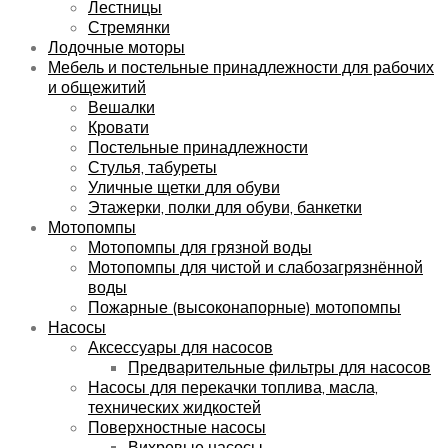
Лестницы
Стремянки
Лодочные моторы
Мебель и постельные принадлежности для рабочих
и общежитий
Вешалки
Кровати
Постельные принадлежности
Стулья, табуреты
Уличные щетки для обуви
Этажерки, полки для обуви, банкетки
Мотопомпы
Мотопомпы для грязной воды
Мотопомпы для чистой и слабозагрязнённой
воды
Пожарные (высоконапорные) мотопомпы
Насосы
Аксессуары для насосов
Предварительные фильтры для насосов
Насосы для перекачки топлива, масла,
технических жидкостей
Поверхностные насосы
Вихревые насосы