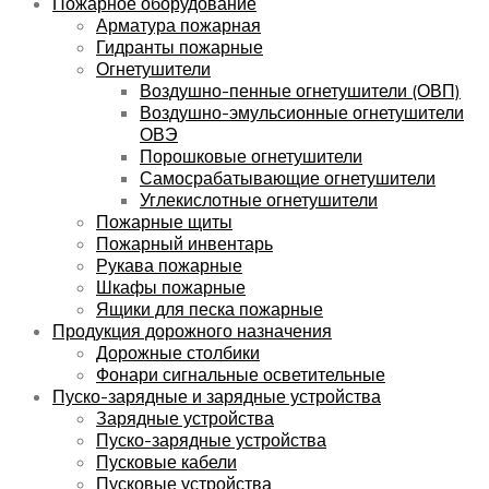
Пожарное оборудование
Арматура пожарная
Гидранты пожарные
Огнетушители
Воздушно-пенные огнетушители (ОВП)
Воздушно-эмульсионные огнетушители
ОВЭ
Порошковые огнетушители
Самосрабатывающие огнетушители
Углекислотные огнетушители
Пожарные щиты
Пожарный инвентарь
Рукава пожарные
Шкафы пожарные
Ящики для песка пожарные
Продукция дорожного назначения
Дорожные столбики
Фонари сигнальные осветительные
Пуско-зарядные и зарядные устройства
Зарядные устройства
Пуско-зарядные устройства
Пусковые кабели
Пусковые устройства