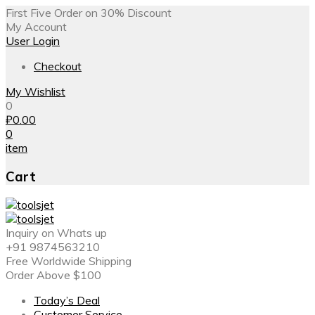
First Five Order on 30% Discount
My Account
User Login
Checkout
My Wishlist
0
₽
0.00
0
item
Cart
Inquiry on Whats up
+91 9874563210
Free Worldwide Shipping
Order Above $100
Today’s Deal
Customer Service