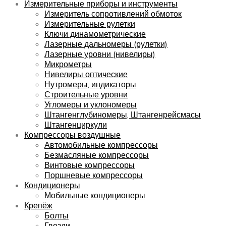
Измерительные приборы и инструменты
Измеритель сопротивлений обмоток
Измерительные рулетки
Ключи динамометрические
Лазерные дальномеры (рулетки)
Лазерные уровни (нивелиры)
Микрометры
Нивелиры оптические
Нутромеры, индикаторы
Строительные уровни
Угломеры и уклономеры
Штангенглубиномеры, Штангенрейсмасы
Штангенциркули
Компрессоры воздушные
Автомобильные компрессоры
Безмасляные компрессоры
Винтовые компрессоры
Поршневые компрессоры
Кондиционеры
Мобильные кондиционеры
Крепёж
Болты
Гвозди