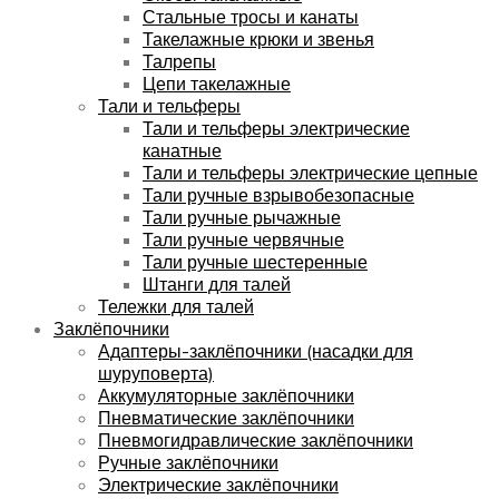
Стальные тросы и канаты
Такелажные крюки и звенья
Талрепы
Цепи такелажные
Тали и тельферы
Тали и тельферы электрические
канатные
Тали и тельферы электрические цепные
Тали ручные взрывобезопасные
Тали ручные рычажные
Тали ручные червячные
Тали ручные шестеренные
Штанги для талей
Тележки для талей
Заклёпочники
Адаптеры-заклёпочники (насадки для
шуруповерта)
Аккумуляторные заклёпочники
Пневматические заклёпочники
Пневмогидравлические заклёпочники
Ручные заклёпочники
Электрические заклёпочники