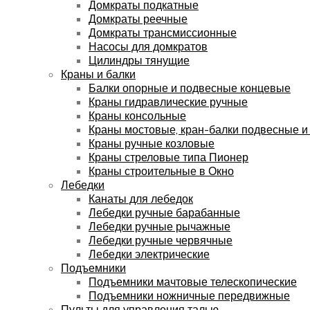
Домкраты подкатные
Домкраты реечные
Домкраты трансмиссионные
Насосы для домкратов
Цилиндры тянущие
Краны и балки
Балки опорные и подвесные концевые
Краны гидравлические ручные
Краны консольные
Краны мостовые, кран-балки подвесные и
Краны ручные козловые
Краны стреловые типа Пионер
Краны строительные в Окно
Лебедки
Канаты для лебедок
Лебедки ручные барабанные
Лебедки ручные рычажные
Лебедки ручные червячные
Лебедки электрические
Подъемники
Подъемники мачтовые телескопические
Подъемники ножничные передвижные
Пульты для управления талью