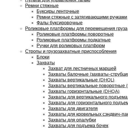
Ремни стяжные
Буксиры ленточные
Ремни стяжные с затягивающими ручками
Фалы буксировочные
Роликовые платформы для перемещения груза
Роликовые платформы поворотные
Роликовые платформы подкатные
Ручки для роликовых платформ
Стропы и грузозахватные приспособления
Блоки
Захваты
Захват для лестничных маршей
Захваты балочные (захваты-струбци
Захваты вертикальные (DHQL)
Захваты вертикальные поворотные 
Захваты горизонтальные (DHQA)
Захваты для вертикального подъема
Захваты для горизонтального подъе
Захваты для двигателя
Захваты для кровельных сэндвич-па
Захваты для опалубки
Захваты для подъема бочек