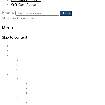
Gift Certificate
Искать:
Поиск
Shop By Categories
Menu
Skip to content
Главная
Каталог
Блог
Left Sidebar
Right Sidebar
Full Width
Media
Gallery
2 Columns
3 Columns
4 Columns
Portfolio
2 Columns