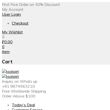
First Five Order on 30% Discount
My Account
User Login
Checkout
My Wishlist
0
₽
0.00
0
item
Cart
Inquiry on Whats up
+91 9874563210
Free Worldwide Shipping
Order Above $100
Today’s Deal
Customer Service