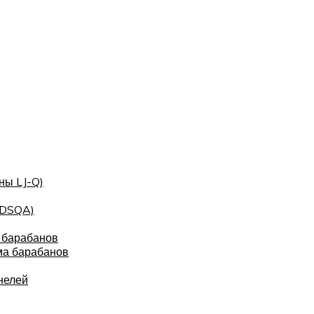
ны LJ-Q)
(DSQA)
 барабанов
ма барабанов
нелей