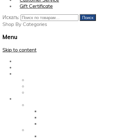
Gift Certificate
Искать:
Поиск
Shop By Categories
Menu
Skip to content
Главная
Каталог
Блог
Left Sidebar
Right Sidebar
Full Width
Media
Gallery
2 Columns
3 Columns
4 Columns
Portfolio
2 Columns