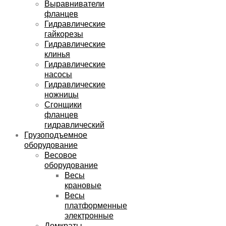
Выравниватели
фланцев
Гидравлические
гайкорезы
Гидравлические
клинья
Гидравлические
насосы
Гидравлические
ножницы
Сгонщики
фланцев
гидравлический
Грузоподъемное
оборудование
Весовое
оборудование
Весы
крановые
Весы
платформенные
электронные
Домкраты