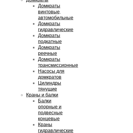
Домкраты
винтовые,
автомобильные
Домкраты
гидравлические
Домкраты
подкатные
Домкраты
реечные
Домкраты
трансмиссионные
Насосы для
домкратов
Цилиндры
тянущие
Краны и балки
Балки
опорные и
подвесные
концевые
Краны
гидравлические