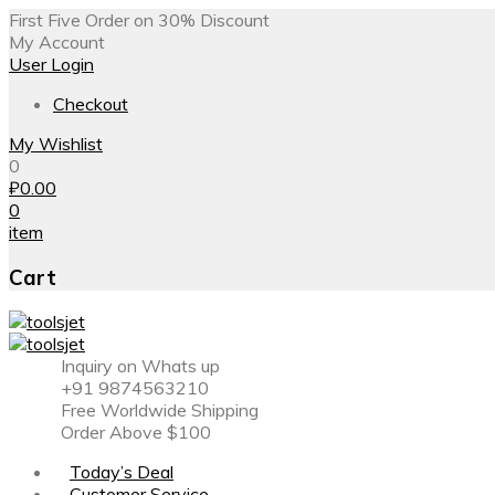
First Five Order on 30% Discount
My Account
User Login
Checkout
My Wishlist
0
₽
0.00
0
item
Cart
Inquiry on Whats up
+91 9874563210
Free Worldwide Shipping
Order Above $100
Today’s Deal
Customer Service