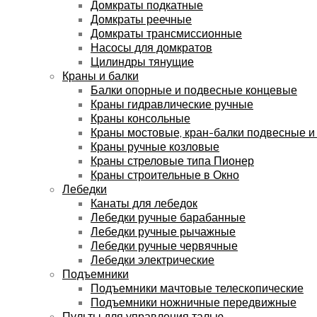
Домкраты подкатные
Домкраты реечные
Домкраты трансмиссионные
Насосы для домкратов
Цилиндры тянущие
Краны и балки
Балки опорные и подвесные концевые
Краны гидравлические ручные
Краны консольные
Краны мостовые, кран-балки подвесные и
Краны ручные козловые
Краны стреловые типа Пионер
Краны строительные в Окно
Лебедки
Канаты для лебедок
Лебедки ручные барабанные
Лебедки ручные рычажные
Лебедки ручные червячные
Лебедки электрические
Подъемники
Подъемники мачтовые телескопические
Подъемники ножничные передвижные
Пульты для управления талью