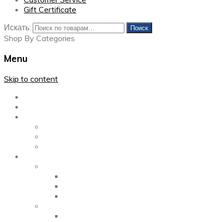
Gift Certificate
Искать:
Поиск
Shop By Categories
Menu
Skip to content
Главная
Каталог
Блог
Left Sidebar
Right Sidebar
Full Width
Media
Gallery
2 Columns
3 Columns
4 Columns
Portfolio
2 Columns