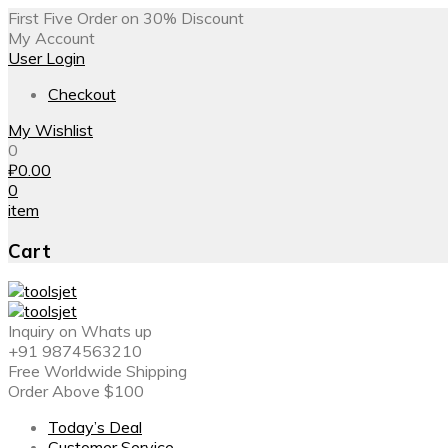
First Five Order on 30% Discount
My Account
User Login
Checkout
My Wishlist
0
₽
0.00
0
item
Cart
Inquiry on Whats up
+91 9874563210
Free Worldwide Shipping
Order Above $100
Today’s Deal
Customer Service