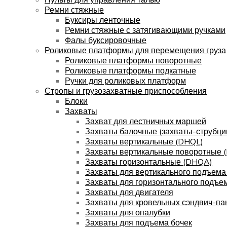
Ремни стяжные
Буксиры ленточные
Ремни стяжные с затягивающими ручками
Фалы буксировочные
Роликовые платформы для перемещения груза
Роликовые платформы поворотные
Роликовые платформы подкатные
Ручки для роликовых платформ
Стропы и грузозахватные приспособления
Блоки
Захваты
Захват для лестничных маршей
Захваты балочные (захваты-струбци
Захваты вертикальные (DHQL)
Захваты вертикальные поворотные 
Захваты горизонтальные (DHQA)
Захваты для вертикального подъема
Захваты для горизонтального подъе
Захваты для двигателя
Захваты для кровельных сэндвич-па
Захваты для опалубки
Захваты для подъема бочек