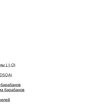
ны LJ-Q)
(DSQA)
 барабанов
ма барабанов
нелей