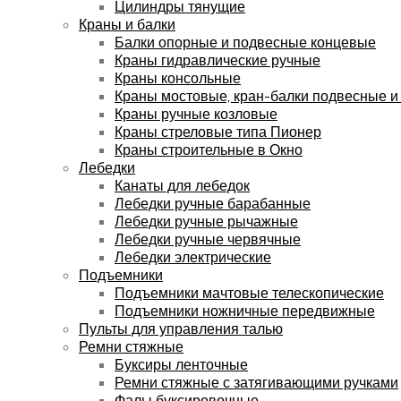
Цилиндры тянущие
Краны и балки
Балки опорные и подвесные концевые
Краны гидравлические ручные
Краны консольные
Краны мостовые, кран-балки подвесные и
Краны ручные козловые
Краны стреловые типа Пионер
Краны строительные в Окно
Лебедки
Канаты для лебедок
Лебедки ручные барабанные
Лебедки ручные рычажные
Лебедки ручные червячные
Лебедки электрические
Подъемники
Подъемники мачтовые телескопические
Подъемники ножничные передвижные
Пульты для управления талью
Ремни стяжные
Буксиры ленточные
Ремни стяжные с затягивающими ручками
Фалы буксировочные