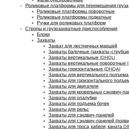
Роликовые платформы для перемещения груза
Роликовые платформы поворотные
Роликовые платформы подкатные
Ручки для роликовых платформ
Стропы и грузозахватные приспособления
Блоки
Захваты
Захват для лестничных маршей
Захваты балочные (захваты-струбци
Захваты вертикальные (DHQL)
Захваты вертикальные поворотные 
Захваты горизонтальные (DHQA)
Захваты для вертикального подъема
Захваты для горизонтального подъе
Захваты для двигателя
Захваты для кровельных сэндвич-па
Захваты для опалубки
Захваты для подъема бочек
Захваты для рельс
Захваты для сэндвич-панелей
Захваты для сэндвич-панелей (подв
Захваты для троса, кабеля, каната D