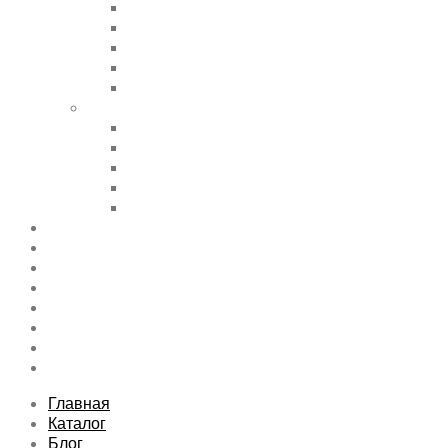
Accordions & Toggles
Buttons
Divider
Progress Bar & Pie Chart
Lists
Shortcode Pages
Services
Tabs
Map & Contact
Message Boxes
Pricing table
Features
Top rated product
Product Category
FAQs Page
Typography
Sitemap
Contact Us
About Us
Главная
Каталог
Блог