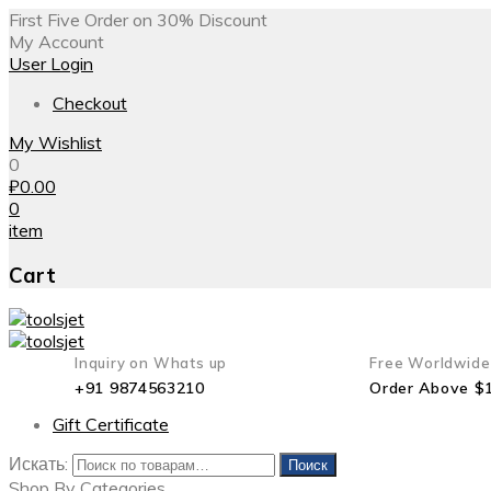
First Five Order on 30% Discount
My Account
User Login
Checkout
My Wishlist
0
₽
0.00
0
item
Cart
Inquiry on Whats up
Free Worldwide
+91 9874563210
Order Above $
Gift Certificate
Искать:
Поиск
Shop By Categories