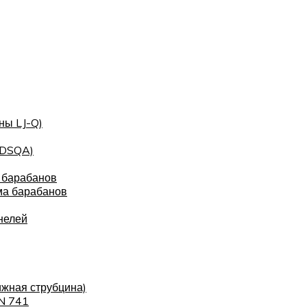
ны LJ-Q)
(DSQA)
 барабанов
ма барабанов
нелей
ижная струбцина)
IN 741