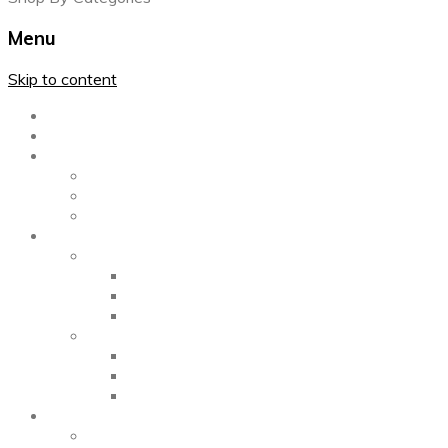
Menu
Skip to content
Главная
Каталог
Блог
Left Sidebar
Right Sidebar
Full Width
Media
Gallery
2 Columns
3 Columns
4 Columns
Portfolio
2 Columns
3 Columns
4 Columns
ShortCode
Shortcode Pages