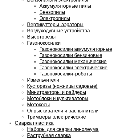
Аккумуляторные пилы
Бензопилы
Электропилы
Вертикуттеры, аэраторы
Воздуходувные устройства
Высоторезы
Газонокосилки
Газонокосилки аккумуляторные
Газонокосилки бензиновые
Газонокосилки механические
Газонокосилки электрические
Газонокосилки-роботы
Измельчители
Кусторезы (ножницы садовые)
Минитракторы и райдеры
Мотоблоки и культиваторы
Мотокосы
Опрыскиватели и распылители
Триммеры электрические
Сварка пластика
Наборы для сварки линолеума
Раструбная сварка