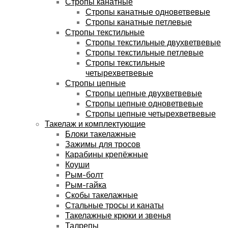
Стропы канатные
Стропы канатные одноветвевые
Стропы канатные петлевые
Стропы текстильные
Стропы текстильные двухветвевые
Стропы текстильные петлевые
Стропы текстильные
четырехветвевые
Стропы цепные
Стропы цепные двухветвевые
Стропы цепные одноветвевые
Стропы цепные четырехветвевые
Такелаж и комплектующие
Блоки такелажные
Зажимы для тросов
Карабины крепёжные
Коуши
Рым-болт
Рым-гайка
Скобы такелажные
Стальные тросы и канаты
Такелажные крюки и звенья
Талрепы