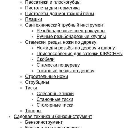
Пассатижи и плоскогубцы
Пистолеты для герметика
Пистолеты для монтажной пены
Плашки
Сантехнический трубный инструмент
Резьбонарезные электроклуппы
Ручные резьбонарезные клуппы
Стамески, резцы, ножи по дереву
Ножи для резьбы по дереву и шпону
Приспособления для заточки KIRSCHEN
Скобели
Стамески по дереву
Токарные резцы по дереву
Строительные ножи
Струбцины
Тиски
Слесарные тиски
Станочные тиски
Столярные тиски
Топоры
Садовая техника и бензоинструмент
Бензоинструмент
Бензопилы и электропилы