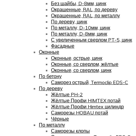
Без шайбы, D-8мм, цинк
Окрашенные, RAL, по дереву
Окрашенные, RAL, по металлу
По дереву, цинк
По металлу, D-10мм, цинк
По металлу, D-8мм, цинк
С увеличенным сверлом PT-5, цинк
Фасадные
Оконные
Оконные, острые, цинк
Оконные, со сверлом, жёлтые
Оконные, со сверлом, цинк
По бетону
Саморез острый, Termoclip EDS-C
По дереву
Жёлтые PH-2
Жёлтые Профи HIMTEX потай
Жёлтые Профи Himtex цилиндр
Саморезы HOBAU потай
Чёрные
По металлу
Саморезы клопы