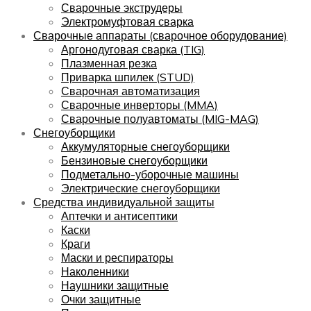
Сварочные экструдеры
Электромуфтовая сварка
Сварочные аппараты (сварочное оборудование)
Аргонодуговая сварка (TIG)
Плазменная резка
Приварка шпилек (STUD)
Сварочная автоматизация
Сварочные инверторы (MMA)
Сварочные полуавтоматы (MIG-MAG)
Снегоуборщики
Аккумуляторные снегоуборщики
Бензиновые снегоуборщики
Подметально-уборочные машины
Электрические снегоуборщики
Средства индивидуальной защиты
Аптечки и антисептики
Каски
Краги
Маски и респираторы
Наколенники
Наушники защитные
Очки защитные