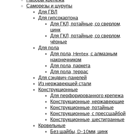
Саморезы и шурупы
Для ГВЛ
Для гипсокартона
Для ГКЛ, потайные, со сверлом,
цинк
Для ГКЛ, потайные, со сверлом,
чёрные
Для пола
Для пола, Himtex, с алмазным
наконечником
Для пола, паркета
Для пола, террас
Для сэндвич-панелей
Из нержавеющей стали
Конструкционные
Для перфорированного крепежа
Конструкционные, нержавеющие
Конструкционные, потайные
Конструкционные, с прессшайбой
Конструкционные, шестигранные
Кровельные
Без шайбы, D-10мм, цинк