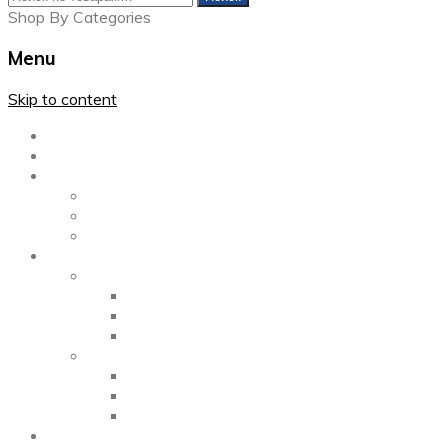
Shop By Categories
Menu
Skip to content
Главная
Каталог
Блог
Left Sidebar
Right Sidebar
Full Width
Media
Gallery
2 Columns
3 Columns
4 Columns
Portfolio
2 Columns
3 Columns
4 Columns
ShortCode