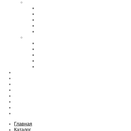
Shortcode Pages
Accordions & Toggles
Buttons
Divider
Progress Bar & Pie Chart
Lists
Shortcode Pages
Services
Tabs
Map & Contact
Message Boxes
Pricing table
Features
Top rated product
Product Category
FAQs Page
Typography
Sitemap
Contact Us
About Us
Главная
Каталог