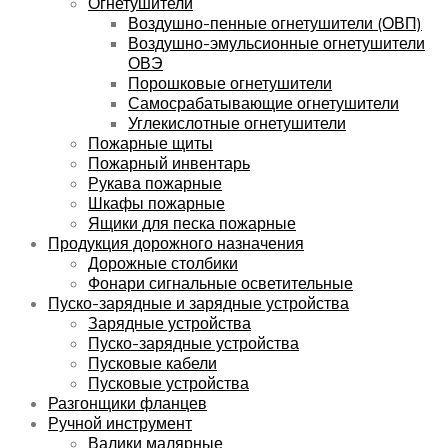
Огнетушители
Воздушно-пенные огнетушители (ОВП)
Воздушно-эмульсионные огнетушители
ОВЭ
Порошковые огнетушители
Самосрабатывающие огнетушители
Углекислотные огнетушители
Пожарные щиты
Пожарный инвентарь
Рукава пожарные
Шкафы пожарные
Ящики для песка пожарные
Продукция дорожного назначения
Дорожные столбики
Фонари сигнальные осветительные
Пуско-зарядные и зарядные устройства
Зарядные устройства
Пуско-зарядные устройства
Пусковые кабели
Пусковые устройства
Разгонщики фланцев
Ручной инструмент
Валики малярные