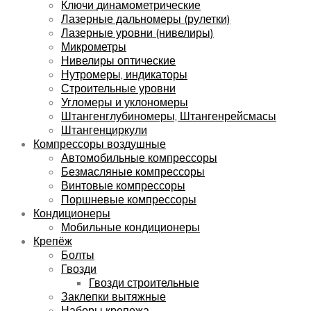
Ключи динамометрические
Лазерные дальномеры (рулетки)
Лазерные уровни (нивелиры)
Микрометры
Нивелиры оптические
Нутромеры, индикаторы
Строительные уровни
Угломеры и уклономеры
Штангенглубиномеры, Штангенрейсмасы
Штангенциркули
Компрессоры воздушные
Автомобильные компрессоры
Безмасляные компрессоры
Винтовые компрессоры
Поршневые компрессоры
Кондиционеры
Мобильные кондиционеры
Крепёж
Болты
Гвозди
Гвозди строительные
Заклепки вытяжные
Наборы крепежа