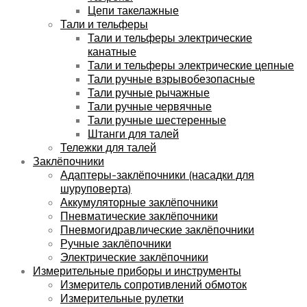
Цепи такелажные
Тали и тельферы
Тали и тельферы электрические
канатные
Тали и тельферы электрические цепные
Тали ручные взрывобезопасные
Тали ручные рычажные
Тали ручные червячные
Тали ручные шестеренные
Штанги для талей
Тележки для талей
Заклёпочники
Адаптеры-заклёпочники (насадки для
шуруповерта)
Аккумуляторные заклёпочники
Пневматические заклёпочники
Пневмогидравлические заклёпочники
Ручные заклёпочники
Электрические заклёпочники
Измерительные приборы и инструменты
Измеритель сопротивлений обмоток
Измерительные рулетки