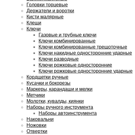
Головки торцевые
Держатели и воротки
Кисти малярные
Клещи
Ключи
Газовые и трубные ключи
Ключи комбинированные
Ключи комбинированные трещоточные
Ключи накидные односторонние ударные
Ключи разводные
Ключи рожковые односторонние
Ключи рожковые односторонние ударные
Кордщетки ручные
Кусачки и бокорезы
Маркеры, карандаши и мелки
Метчики
Молотки, кувалды, киянки
Наборы ручного инструмента
Наборы автоинструмента
Наковальни
Ножовки
Отвертки