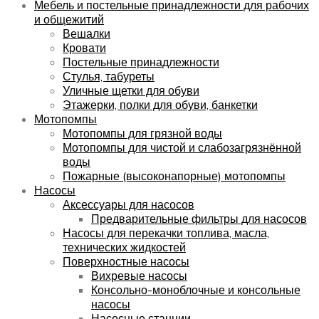
Мебель и постельные принадлежности для рабочих
и общежитий
Вешалки
Кровати
Постельные принадлежности
Стулья, табуреты
Уличные щетки для обуви
Этажерки, полки для обуви, банкетки
Мотопомпы
Мотопомпы для грязной воды
Мотопомпы для чистой и слабозагрязнённой
воды
Пожарные (высоконапорные) мотопомпы
Насосы
Аксессуары для насосов
Предварительные фильтры для насосов
Насосы для перекачки топлива, масла,
технических жидкостей
Поверхностные насосы
Вихревые насосы
Консольно-моноблочные и консольные
насосы
Насосные станции