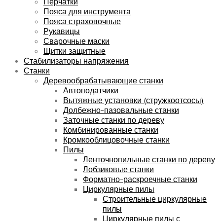
Перчатки
Пояса для инструмента
Пояса страховочные
Рукавицы
Сварочные маски
Щитки защитные
Стабилизаторы напряжения
Станки
Деревообрабатывающие станки
Автоподатчики
Вытяжные установки (стружкоотсосы)
Долбежно-пазовальные станки
Заточные станки по дереву
Комбинированные станки
Кромкооблицовочные станки
Пилы
Ленточнопильные станки по дереву
Лобзиковые станки
Форматно-раскроечные станки
Циркулярные пилы
Строительные циркулярные
пилы
Циркулярные пилы с