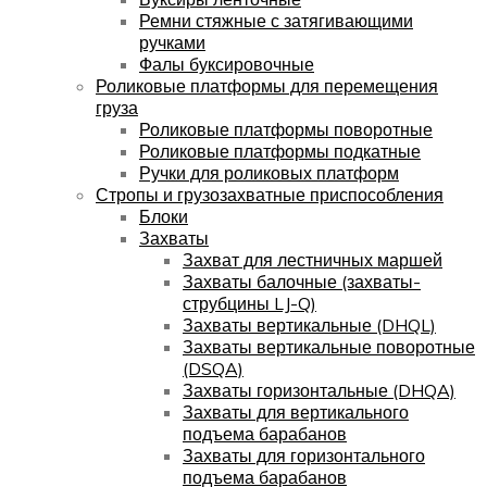
Ремни стяжные с затягивающими
ручками
Фалы буксировочные
Роликовые платформы для перемещения
груза
Роликовые платформы поворотные
Роликовые платформы подкатные
Ручки для роликовых платформ
Стропы и грузозахватные приспособления
Блоки
Захваты
Захват для лестничных маршей
Захваты балочные (захваты-
струбцины LJ-Q)
Захваты вертикальные (DHQL)
Захваты вертикальные поворотные
(DSQA)
Захваты горизонтальные (DHQA)
Захваты для вертикального
подъема барабанов
Захваты для горизонтального
подъема барабанов