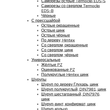
Саморезы острые Termoclip EDS-S
Саморезы со сверлом Termoclip
EDS-B
Чёрные
С прессшайбой
Острые окрашенные
Острые цинк
Острые чёрные
По дереву, Himtex
Со сверлом, окрашенные
Со сверлом, цинк
Со сверлом, чёрные
Универсальные
Жёлтые PZ
Оцинкованные PZ
Полукруглые Himtex цинк
Шурупы
Шуруп по дереву Глухарь, цинк
Шуруп полукруглый, DIN7981, цинк
Шуруп шестагранный, DIN7976,
цинк
Шуруп-винт, конфирмат, цинк
Шуруп-кольцо