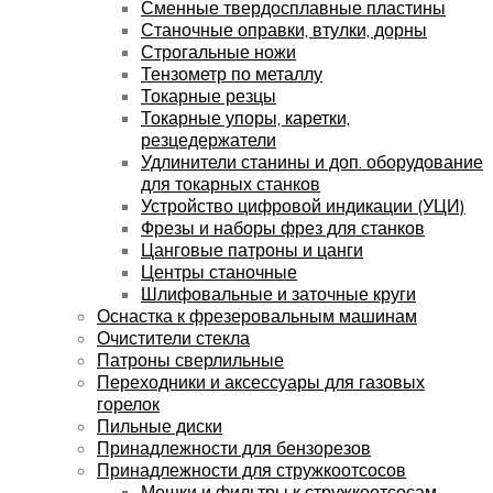
Сменные твердосплавные пластины
Станочные оправки, втулки, дорны
Строгальные ножи
Тензометр по металлу
Токарные резцы
Токарные упоры, каретки,
резцедержатели
Удлинители станины и доп. оборудование
для токарных станков
Устройство цифровой индикации (УЦИ)
Фрезы и наборы фрез для станков
Цанговые патроны и цанги
Центры станочные
Шлифовальные и заточные круги
Оснастка к фрезеровальным машинам
Очистители стекла
Патроны сверлильные
Переходники и аксессуары для газовых
горелок
Пильные диски
Принадлежности для бензорезов
Принадлежности для стружкоотсосов
Мешки и фильтры к стружкоотсосам