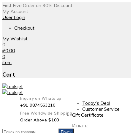
First Five Order on 30% Discount
My Account
User Login
Checkout
My Wishlist
0
₽
0.00
0
item
Cart
Inquiry on Whats up
Today’s Deal
+91 9874563210
Customer Service
Free Worldwide Shipping
Gift Certificate
Order Above $100
Искать:
Поиск