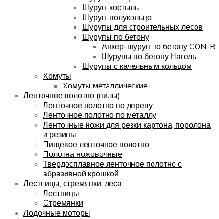
Шуруп-костыль
Шуруп-полукольцо
Шурупы для строительных лесов
Шурупы по бетону
Анкер-шуруп по бетону CON-R
Шурупы по бетону Нагель
Шурупы с качельным кольцом
Хомуты
Хомуты металлические
Ленточное полотно (пилы)
Ленточное полотно по дереву
Ленточное полотно по металлу
Ленточные ножи для резки картона, поролона
и резины
Пищевое ленточное полотно
Полотна ножовочные
Твердосплавное ленточное полотно с
абразивной крошкой
Лестницы, стремянки, леса
Лестницы
Стремянки
Лодочные моторы