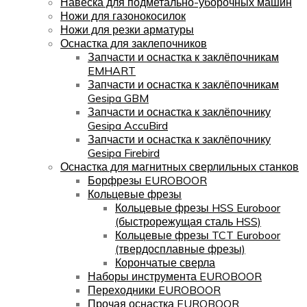
Навеска для подметально-уборочных машин
Ножи для газонокосилок
Ножи для резки арматуры
Оснастка для заклепочников
Запчасти и оснастка к заклёпочникам
EMHART
Запчасти и оснастка к заклёпочникам
Gesipa GBM
Запчасти и оснастка к заклёпочнику
Gesipa AccuBird
Запчасти и оснастка к заклёпочнику
Gesipa Firebird
Оснастка для магнитных сверлильных станков
Борфрезы EUROBOOR
Кольцевые фрезы
Кольцевые фрезы HSS Euroboor
(быстрорежущая сталь HSS)
Кольцевые фрезы TCT Euroboor
(твердосплавные фрезы)
Корончатые сверла
Наборы инструмента EUROBOOR
Переходники EUROBOOR
Прочая оснастка EUROBOOR