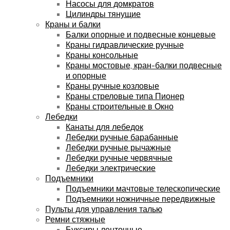
Насосы для домкратов
Цилиндры тянущие
Краны и балки
Балки опорные и подвесные концевые
Краны гидравлические ручные
Краны консольные
Краны мостовые, кран-балки подвесные
и опорные
Краны ручные козловые
Краны стреловые типа Пионер
Краны строительные в Окно
Лебедки
Канаты для лебедок
Лебедки ручные барабанные
Лебедки ручные рычажные
Лебедки ручные червячные
Лебедки электрические
Подъемники
Подъемники мачтовые телескопические
Подъемники ножничные передвижные
Пульты для управления талью
Ремни стяжные
Буксиры ленточные