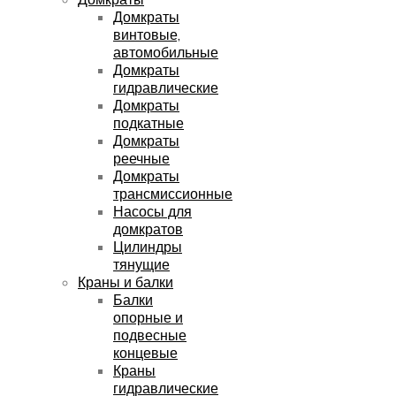
Домкраты
винтовые,
автомобильные
Домкраты
гидравлические
Домкраты
подкатные
Домкраты
реечные
Домкраты
трансмиссионные
Насосы для
домкратов
Цилиндры
тянущие
Краны и балки
Балки
опорные и
подвесные
концевые
Краны
гидравлические