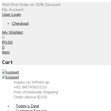
First Five Order on 30% Discount
My Account
User Login
Checkout
My Wishlist
0
₽
0.00
0
item
Cart
Inquiry on Whats up
+91 9874563210
Free Worldwide Shipping
Order Above $100
Today’s Deal
Customer Service