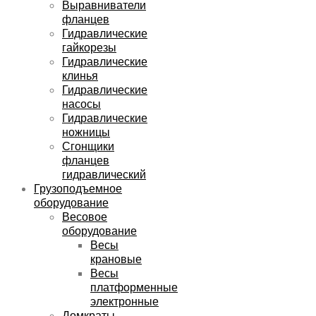
Выравниватели
фланцев
Гидравлические
гайкорезы
Гидравлические
клинья
Гидравлические
насосы
Гидравлические
ножницы
Сгонщики
фланцев
гидравлический
Грузоподъемное
оборудование
Весовое
оборудование
Весы
крановые
Весы
платформенные
электронные
Домкраты