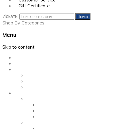
Gift Certificate
Искать:
Поиск
Shop By Categories
Menu
Skip to content
Главная
Каталог
Блог
Left Sidebar
Right Sidebar
Full Width
Media
Gallery
2 Columns
3 Columns
4 Columns
Portfolio
2 Columns