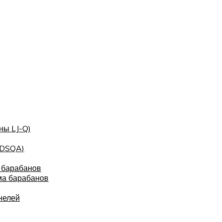
ны LJ-Q)
(DSQA)
 барабанов
ма барабанов
нелей