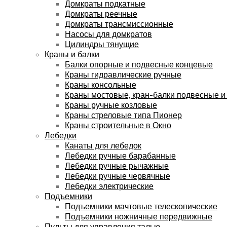
Домкраты подкатные
Домкраты реечные
Домкраты трансмиссионные
Насосы для домкратов
Цилиндры тянущие
Краны и балки
Балки опорные и подвесные концевые
Краны гидравлические ручные
Краны консольные
Краны мостовые, кран-балки подвесные и
Краны ручные козловые
Краны стреловые типа Пионер
Краны строительные в Окно
Лебедки
Канаты для лебедок
Лебедки ручные барабанные
Лебедки ручные рычажные
Лебедки ручные червячные
Лебедки электрические
Подъемники
Подъемники мачтовые телескопические
Подъемники ножничные передвижные
Пульты для управления талью