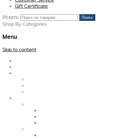
Gift Certificate
Искать:
Поиск
Shop By Categories
Menu
Skip to content
Главная
Каталог
Блог
Left Sidebar
Right Sidebar
Full Width
Media
Gallery
2 Columns
3 Columns
4 Columns
Portfolio
2 Columns