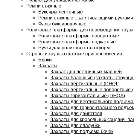
Ремни стяжные
Буксиры ленточные
Ремни стяжные с затягивающими ручками
Фалы буксировочные
Роликовые платформы для перемещения груза
Роликовые платформы поворотные
Роликовые платформы подкатные
Ручки для роликовых платформ
Стропы и грузозахватные приспособления
Блоки
Захваты
Захват для лестничных маршей
Захваты балочные (захваты-струбци
Захваты вертикальные (DHQL)
Захваты вертикальные поворотные 
Захваты горизонтальные (DHQA)
Захваты для вертикального подъема
Захваты для горизонтального подъе
Захваты для двигателя
Захваты для кровельных сэндвич-па
Захваты для опалубки
Захваты для подъема бочек