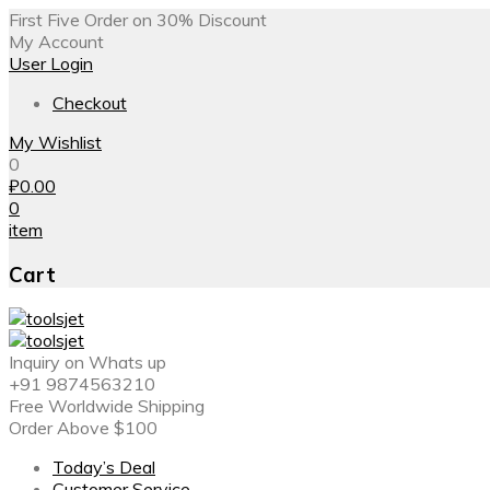
First Five Order on 30% Discount
My Account
User Login
Checkout
My Wishlist
0
₽
0.00
0
item
Cart
Inquiry on Whats up
+91 9874563210
Free Worldwide Shipping
Order Above $100
Today’s Deal
Customer Service