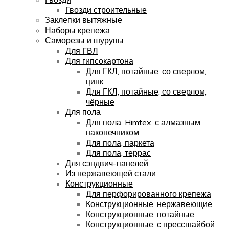
Гвозди строительные
Заклепки вытяжные
Наборы крепежа
Саморезы и шурупы
Для ГВЛ
Для гипсокартона
Для ГКЛ, потайные, со сверлом,
цинк
Для ГКЛ, потайные, со сверлом,
чёрные
Для пола
Для пола, Himtex, с алмазным
наконечником
Для пола, паркета
Для пола, террас
Для сэндвич-панелей
Из нержавеющей стали
Конструкционные
Для перфорированного крепежа
Конструкционные, нержавеющие
Конструкционные, потайные
Конструкционные, с прессшайбой