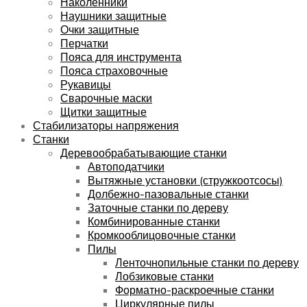
Наколенники
Наушники защитные
Очки защитные
Перчатки
Пояса для инструмента
Пояса страховочные
Рукавицы
Сварочные маски
Щитки защитные
Стабилизаторы напряжения
Станки
Деревообрабатывающие станки
Автоподатчики
Вытяжные установки (стружкоотсосы)
Долбежно-пазовальные станки
Заточные станки по дереву
Комбинированные станки
Кромкооблицовочные станки
Пилы
Ленточнопильные станки по дереву
Лобзиковые станки
Форматно-раскроечные станки
Циркулярные пилы