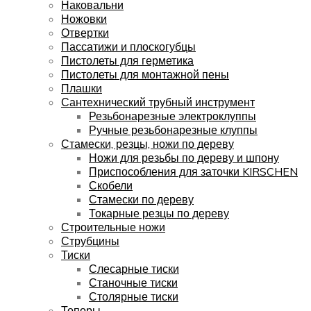
Наковальни
Ножовки
Отвертки
Пассатижи и плоскогубцы
Пистолеты для герметика
Пистолеты для монтажной пены
Плашки
Сантехнический трубный инструмент
Резьбонарезные электроклуппы
Ручные резьбонарезные клуппы
Стамески, резцы, ножи по дереву
Ножи для резьбы по дереву и шпону
Приспособления для заточки KIRSCHEN
Скобели
Стамески по дереву
Токарные резцы по дереву
Строительные ножи
Струбцины
Тиски
Слесарные тиски
Станочные тиски
Столярные тиски
Топоры