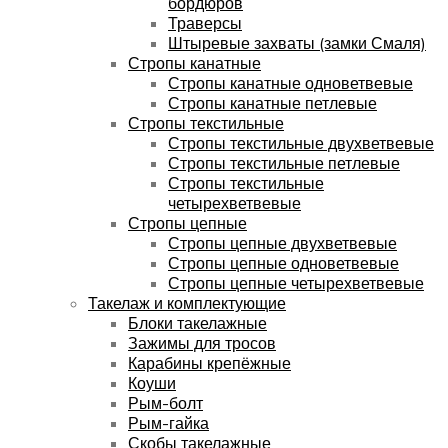
бордюров
Траверсы
Штыревые захваты (замки Смаля)
Стропы канатные
Стропы канатные одноветвевые
Стропы канатные петлевые
Стропы текстильные
Стропы текстильные двухветвевые
Стропы текстильные петлевые
Стропы текстильные
четырехветвевые
Стропы цепные
Стропы цепные двухветвевые
Стропы цепные одноветвевые
Стропы цепные четырехветвевые
Такелаж и комплектующие
Блоки такелажные
Зажимы для тросов
Карабины крепёжные
Коуши
Рым-болт
Рым-гайка
Скобы такелажные