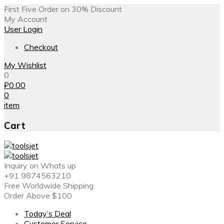
First Five Order on 30% Discount
My Account
User Login
Checkout
My Wishlist
0
₽
0.00
0
item
Cart
Inquiry on Whats up
+91 9874563210
Free Worldwide Shipping
Order Above $100
Today’s Deal
Customer Service