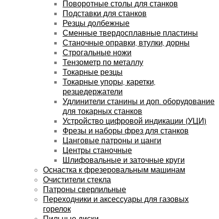
Поворотные столы для станков
Подставки для станков
Резцы долбежные
Сменные твердосплавные пластины
Станочные оправки, втулки, дорны
Строгальные ножи
Тензометр по металлу
Токарные резцы
Токарные упоры, каретки,
резцедержатели
Удлинители станины и доп. оборудование
для токарных станков
Устройство цифровой индикации (УЦИ)
Фрезы и наборы фрез для станков
Цанговые патроны и цанги
Центры станочные
Шлифовальные и заточные круги
Оснастка к фрезеровальным машинам
Очистители стекла
Патроны сверлильные
Переходники и аксессуары для газовых
горелок
Пильные диски