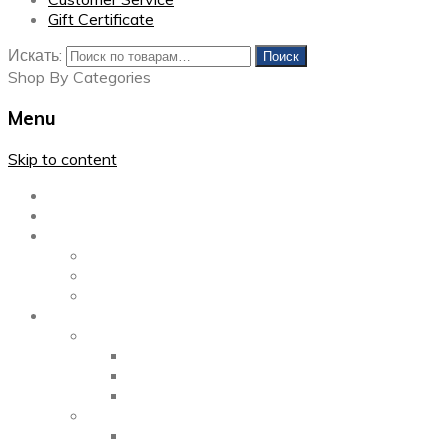
Gift Certificate
Искать:
Поиск
Shop By Categories
Menu
Skip to content
Главная
Каталог
Блог
Left Sidebar
Right Sidebar
Full Width
Media
Gallery
2 Columns
3 Columns
4 Columns
Portfolio
2 Columns