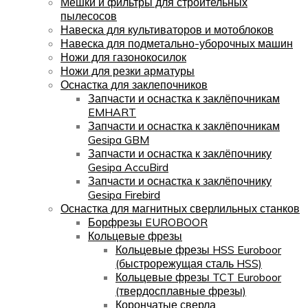
Мешки и фильтры для строительных
пылесосов
Навеска для культиваторов и мотоблоков
Навеска для подметально-уборочных машин
Ножи для газонокосилок
Ножи для резки арматуры
Оснастка для заклепочников
Запчасти и оснастка к заклёпочникам
EMHART
Запчасти и оснастка к заклёпочникам
Gesipa GBM
Запчасти и оснастка к заклёпочнику
Gesipa AccuBird
Запчасти и оснастка к заклёпочнику
Gesipa Firebird
Оснастка для магнитных сверлильных станков
Борфрезы EUROBOOR
Кольцевые фрезы
Кольцевые фрезы HSS Euroboor
(быстрорежущая сталь HSS)
Кольцевые фрезы TCT Euroboor
(твердосплавные фрезы)
Корончатые сверла