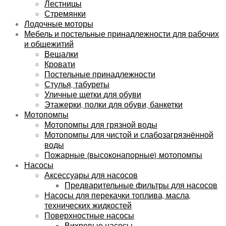
Лестницы
Стремянки
Лодочные моторы
Мебель и постельные принадлежности для рабочих
и общежитий
Вешалки
Кровати
Постельные принадлежности
Стулья, табуреты
Уличные щетки для обуви
Этажерки, полки для обуви, банкетки
Мотопомпы
Мотопомпы для грязной воды
Мотопомпы для чистой и слабозагрязнённой
воды
Пожарные (высоконапорные) мотопомпы
Насосы
Аксессуары для насосов
Предварительные фильтры для насосов
Насосы для перекачки топлива, масла,
технических жидкостей
Поверхностные насосы
Вихревые насосы