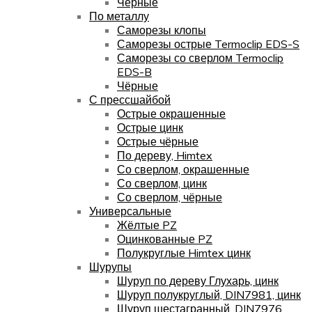
Чёрные
По металлу
Саморезы клопы
Саморезы острые Termoclip EDS-S
Саморезы со сверлом Termoclip
EDS-B
Чёрные
С прессшайбой
Острые окрашенные
Острые цинк
Острые чёрные
По дереву, Himtex
Со сверлом, окрашенные
Со сверлом, цинк
Со сверлом, чёрные
Универсальные
Жёлтые PZ
Оцинкованные PZ
Полукруглые Himtex цинк
Шурупы
Шуруп по дереву Глухарь, цинк
Шуруп полукруглый, DIN7981, цинк
Шуруп шестагранный, DIN7976,