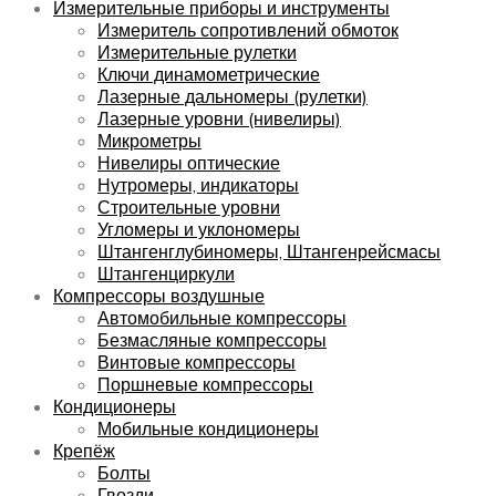
Измерительные приборы и инструменты
Измеритель сопротивлений обмоток
Измерительные рулетки
Ключи динамометрические
Лазерные дальномеры (рулетки)
Лазерные уровни (нивелиры)
Микрометры
Нивелиры оптические
Нутромеры, индикаторы
Строительные уровни
Угломеры и уклономеры
Штангенглубиномеры, Штангенрейсмасы
Штангенциркули
Компрессоры воздушные
Автомобильные компрессоры
Безмасляные компрессоры
Винтовые компрессоры
Поршневые компрессоры
Кондиционеры
Мобильные кондиционеры
Крепёж
Болты
Гвозди