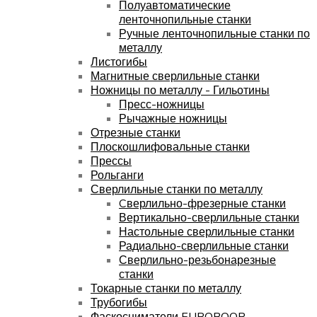
Полуавтоматические
ленточнопильные станки
Ручные ленточнопильные станки по
металлу
Листогибы
Магнитные сверлильные станки
Ножницы по металлу - Гильотины
Пресс-ножницы
Рычажные ножницы
Отрезные станки
Плоскошлифовальные станки
Прессы
Рольганги
Сверлильные станки по металлу
Cверлильно-фрезерные станки
Вертикально-сверлильные станки
Настольные сверлильные станки
Радиально-сверлильные станки
Сверлильно-резьбонарезные
станки
Токарные станки по металлу
Трубогибы
Фаскосниматели EUROBOOR