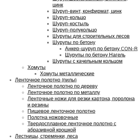
цинк
Шуруп-винт, конфирмат, цинк
Шуруп-кольцо
Шуруп-костыль
Шуруп-полукольцо
Шурупы для строительных лесов
Шурупы по бетону
Анкер-шуруп по бетону CON-R
Шурупы по бетону Нагель
Шурупы с качельным кольцом
Хомуты
Хомуты металлические
Ленточное полотно (пилы)
Ленточное полотно по дереву
Ленточное полотно по металлу
Ленточные ножи для резки картона, поролона
и резины
Пищевое ленточное полотно
Полотна ножовочные
Твердосплавное ленточное полотно с
абразивной крошкой
Лестницы, стремянки, леса