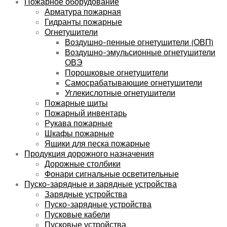
Пожарное оборудование
Арматура пожарная
Гидранты пожарные
Огнетушители
Воздушно-пенные огнетушители (ОВП)
Воздушно-эмульсионные огнетушители
ОВЭ
Порошковые огнетушители
Самосрабатывающие огнетушители
Углекислотные огнетушители
Пожарные щиты
Пожарный инвентарь
Рукава пожарные
Шкафы пожарные
Ящики для песка пожарные
Продукция дорожного назначения
Дорожные столбики
Фонари сигнальные осветительные
Пуско-зарядные и зарядные устройства
Зарядные устройства
Пуско-зарядные устройства
Пусковые кабели
Пусковые устройства