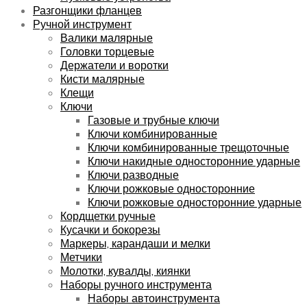
Разгонщики фланцев
Ручной инструмент
Валики малярные
Головки торцевые
Держатели и воротки
Кисти малярные
Клещи
Ключи
Газовые и трубные ключи
Ключи комбинированные
Ключи комбинированные трещоточные
Ключи накидные односторонние ударные
Ключи разводные
Ключи рожковые односторонние
Ключи рожковые односторонние ударные
Кордщетки ручные
Кусачки и бокорезы
Маркеры, карандаши и мелки
Метчики
Молотки, кувалды, киянки
Наборы ручного инструмента
Наборы автоинструмента