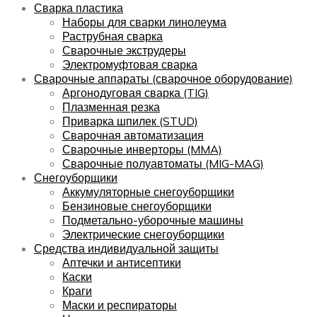
Сварка пластика
Наборы для сварки линолеума
Раструбная сварка
Сварочные экструдеры
Электромуфтовая сварка
Сварочные аппараты (сварочное оборудование)
Аргонодуговая сварка (TIG)
Плазменная резка
Приварка шпилек (STUD)
Сварочная автоматизация
Сварочные инверторы (MMA)
Сварочные полуавтоматы (MIG-MAG)
Снегоуборщики
Аккумуляторные снегоуборщики
Бензиновые снегоуборщики
Подметально-уборочные машины
Электрические снегоуборщики
Средства индивидуальной защиты
Аптечки и антисептики
Каски
Краги
Маски и респираторы