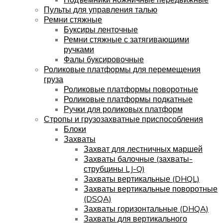
Пульты для управления талью
Ремни стяжные
Буксиры ленточные
Ремни стяжные с затягивающими
ручками
Фалы буксировочные
Роликовые платформы для перемещения
груза
Роликовые платформы поворотные
Роликовые платформы подкатные
Ручки для роликовых платформ
Стропы и грузозахватные приспособления
Блоки
Захваты
Захват для лестничных маршей
Захваты балочные (захваты-
струбцины LJ-Q)
Захваты вертикальные (DHQL)
Захваты вертикальные поворотные
(DSQA)
Захваты горизонтальные (DHQA)
Захваты для вертикального