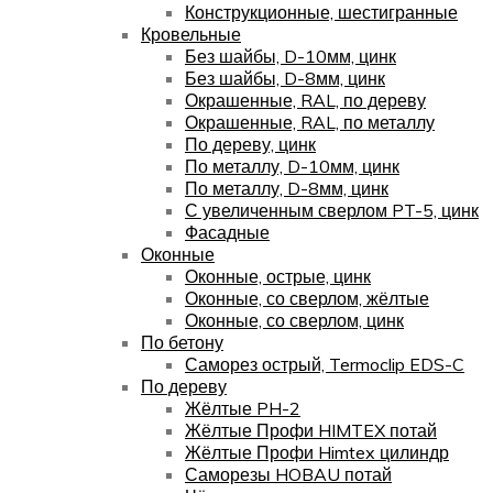
Конструкционные, шестигранные
Кровельные
Без шайбы, D-10мм, цинк
Без шайбы, D-8мм, цинк
Окрашенные, RAL, по дереву
Окрашенные, RAL, по металлу
По дереву, цинк
По металлу, D-10мм, цинк
По металлу, D-8мм, цинк
С увеличенным сверлом PT-5, цинк
Фасадные
Оконные
Оконные, острые, цинк
Оконные, со сверлом, жёлтые
Оконные, со сверлом, цинк
По бетону
Саморез острый, Termoclip EDS-C
По дереву
Жёлтые PH-2
Жёлтые Профи HIMTEX потай
Жёлтые Профи Himtex цилиндр
Саморезы HOBAU потай