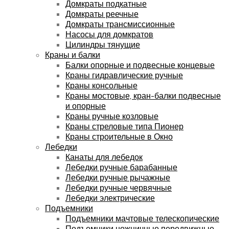
Домкраты подкатные
Домкраты реечные
Домкраты трансмиссионные
Насосы для домкратов
Цилиндры тянущие
Краны и балки
Балки опорные и подвесные концевые
Краны гидравлические ручные
Краны консольные
Краны мостовые, кран-балки подвесные
и опорные
Краны ручные козловые
Краны стреловые типа Пионер
Краны строительные в Окно
Лебедки
Канаты для лебедок
Лебедки ручные барабанные
Лебедки ручные рычажные
Лебедки ручные червячные
Лебедки электрические
Подъемники
Подъемники мачтовые телескопические
Подъемники ножничные передвижные