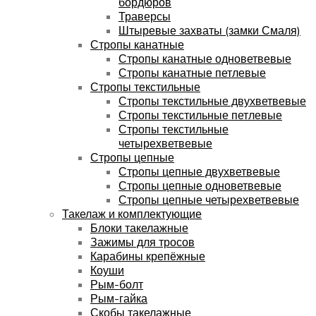
бордюров
Траверсы
Штыревые захваты (замки Смаля)
Стропы канатные
Стропы канатные одноветвевые
Стропы канатные петлевые
Стропы текстильные
Стропы текстильные двухветвевые
Стропы текстильные петлевые
Стропы текстильные
четырехветвевые
Стропы цепные
Стропы цепные двухветвевые
Стропы цепные одноветвевые
Стропы цепные четырехветвевые
Такелаж и комплектующие
Блоки такелажные
Зажимы для тросов
Карабины крепёжные
Коуши
Рым-болт
Рым-гайка
Скобы такелажные