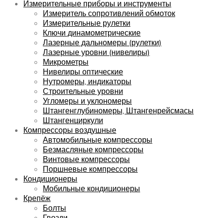
Измерительные приборы и инструменты
Измеритель сопротивлений обмоток
Измерительные рулетки
Ключи динамометрические
Лазерные дальномеры (рулетки)
Лазерные уровни (нивелиры)
Микрометры
Нивелиры оптические
Нутромеры, индикаторы
Строительные уровни
Угломеры и уклономеры
Штангенглубиномеры, Штангенрейсмасы
Штангенциркули
Компрессоры воздушные
Автомобильные компрессоры
Безмасляные компрессоры
Винтовые компрессоры
Поршневые компрессоры
Кондиционеры
Мобильные кондиционеры
Крепёж
Болты
Гвозди