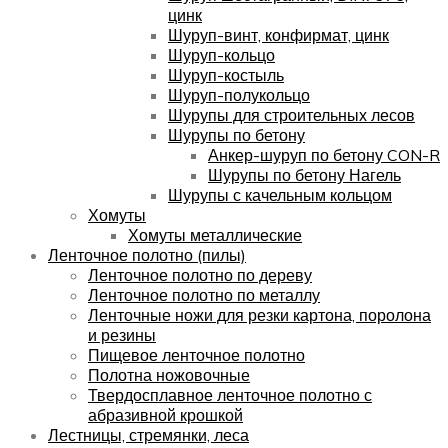
цинк
Шуруп-винт, конфирмат, цинк
Шуруп-кольцо
Шуруп-костыль
Шуруп-полукольцо
Шурупы для строительных лесов
Шурупы по бетону
Анкер-шуруп по бетону CON-R
Шурупы по бетону Нагель
Шурупы с качельным кольцом
Хомуты
Хомуты металлические
Ленточное полотно (пилы)
Ленточное полотно по дереву
Ленточное полотно по металлу
Ленточные ножи для резки картона, поролона
и резины
Пищевое ленточное полотно
Полотна ножовочные
Твердосплавное ленточное полотно с
абразивной крошкой
Лестницы, стремянки, леса