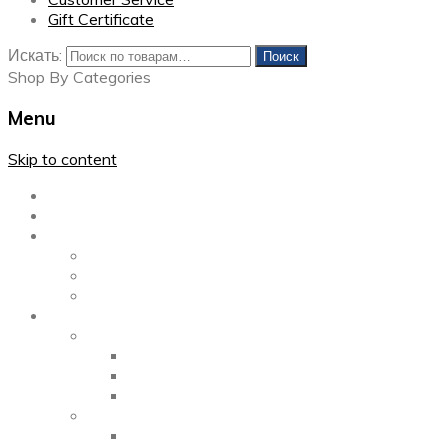
Gift Certificate
Искать:
Поиск
Shop By Categories
Menu
Skip to content
Главная
Каталог
Блог
Left Sidebar
Right Sidebar
Full Width
Media
Gallery
2 Columns
3 Columns
4 Columns
Portfolio
2 Columns