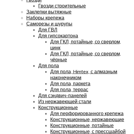
Гвозди строительные
Заклепки вытяжные
Наборы крепежа
Саморезы и шурупы
Для ГВЛ
Для гипсокартона
Для ГКЛ, потайные, со сверлом,
цинк
Для ГКЛ, потайные, со сверлом,
чёрные
Для пола
Для пола, Himtex, с алмазным
наконечником
Для пола, паркета
Для пола, террас
Для сэндвич-панелей
Из нержавеющей стали
Конструкционные
Для перфорированного крепежа
Конструкционные, нержавеющие
Конструкционные, потайные
Конструкционные, с прессшайбой