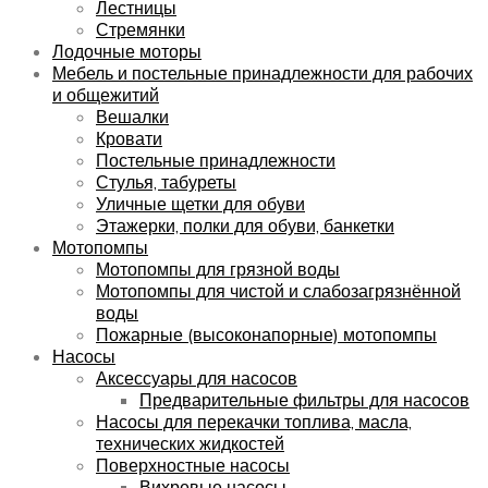
Лестницы
Стремянки
Лодочные моторы
Мебель и постельные принадлежности для рабочих
и общежитий
Вешалки
Кровати
Постельные принадлежности
Стулья, табуреты
Уличные щетки для обуви
Этажерки, полки для обуви, банкетки
Мотопомпы
Мотопомпы для грязной воды
Мотопомпы для чистой и слабозагрязнённой
воды
Пожарные (высоконапорные) мотопомпы
Насосы
Аксессуары для насосов
Предварительные фильтры для насосов
Насосы для перекачки топлива, масла,
технических жидкостей
Поверхностные насосы
Вихревые насосы