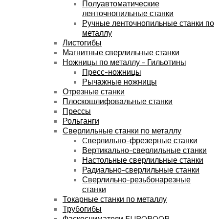
Полуавтоматические
ленточнопильные станки
Ручные ленточнопильные станки по
металлу
Листогибы
Магнитные сверлильные станки
Ножницы по металлу - Гильотины
Пресс-ножницы
Рычажные ножницы
Отрезные станки
Плоскошлифовальные станки
Прессы
Рольганги
Сверлильные станки по металлу
Cверлильно-фрезерные станки
Вертикально-сверлильные станки
Настольные сверлильные станки
Радиально-сверлильные станки
Сверлильно-резьбонарезные
станки
Токарные станки по металлу
Трубогибы
Фаскосниматели EUROBOOR