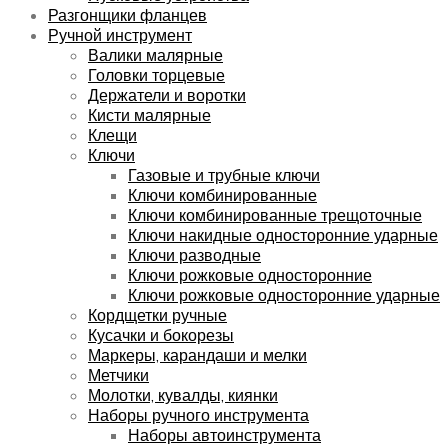
Разгонщики фланцев
Ручной инструмент
Валики малярные
Головки торцевые
Держатели и воротки
Кисти малярные
Клещи
Ключи
Газовые и трубные ключи
Ключи комбинированные
Ключи комбинированные трещоточные
Ключи накидные односторонние ударные
Ключи разводные
Ключи рожковые односторонние
Ключи рожковые односторонние ударные
Кордщетки ручные
Кусачки и бокорезы
Маркеры, карандаши и мелки
Метчики
Молотки, кувалды, киянки
Наборы ручного инструмента
Наборы автоинструмента