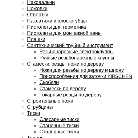
Наковальни
Ножовки
Отвертки
Пассатижи и плоскогубцы
Пистолеты для герметика
Пистолеты для монтажной пены
Плашки
Сантехнический трубный инструмент
Резьбонарезные электроклуппы
Ручные резьбонарезные клуппы
Стамески, резцы, ножи по дереву
Ножи для резьбы по дереву и шпону
Приспособления для заточки KIRSCHEN
Скобели
Стамески по дереву
Токарные резцы по дереву
Строительные ножи
Струбцины
Тиски
Слесарные тиски
Станочные тиски
Столярные тиски
Топоры