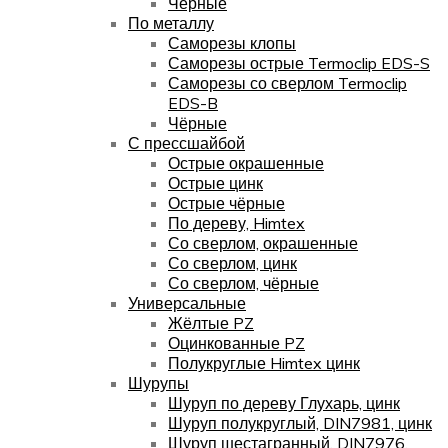
Чёрные
По металлу
Саморезы клопы
Саморезы острые Termoclip EDS-S
Саморезы со сверлом Termoclip
EDS-B
Чёрные
С прессшайбой
Острые окрашенные
Острые цинк
Острые чёрные
По дереву, Himtex
Со сверлом, окрашенные
Со сверлом, цинк
Со сверлом, чёрные
Универсальные
Жёлтые PZ
Оцинкованные PZ
Полукруглые Himtex цинк
Шурупы
Шуруп по дереву Глухарь, цинк
Шуруп полукруглый, DIN7981, цинк
Шуруп шестагранный, DIN7976,