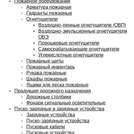
Пожарное оборудование
Арматура пожарная
Гидранты пожарные
Огнетушители
Воздушно-пенные огнетушители (ОВП)
Воздушно-эмульсионные огнетушители
ОВЭ
Порошковые огнетушители
Самосрабатывающие огнетушители
Углекислотные огнетушители
Пожарные щиты
Пожарный инвентарь
Рукава пожарные
Шкафы пожарные
Ящики для песка пожарные
Продукция дорожного назначения
Дорожные столбики
Фонари сигнальные осветительные
Пуско-зарядные и зарядные устройства
Зарядные устройства
Пуско-зарядные устройства
Пусковые кабели
Пусковые устройства