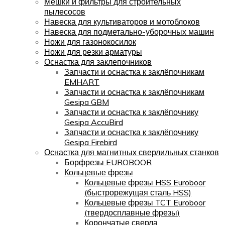
Мешки и фильтры для строительных
пылесосов
Навеска для культиваторов и мотоблоков
Навеска для подметально-уборочных машин
Ножи для газонокосилок
Ножи для резки арматуры
Оснастка для заклепочников
Запчасти и оснастка к заклёпочникам
EMHART
Запчасти и оснастка к заклёпочникам
Gesipa GBM
Запчасти и оснастка к заклёпочнику
Gesipa AccuBird
Запчасти и оснастка к заклёпочнику
Gesipa Firebird
Оснастка для магнитных сверлильных станков
Борфрезы EUROBOOR
Кольцевые фрезы
Кольцевые фрезы HSS Euroboor
(быстрорежущая сталь HSS)
Кольцевые фрезы TCT Euroboor
(твердосплавные фрезы)
Корончатые сверла