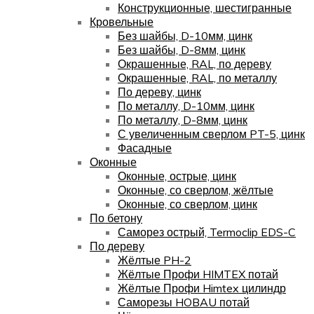
Конструкционные, шестигранные
Кровельные
Без шайбы, D-10мм, цинк
Без шайбы, D-8мм, цинк
Окрашенные, RAL, по дереву
Окрашенные, RAL, по металлу
По дереву, цинк
По металлу, D-10мм, цинк
По металлу, D-8мм, цинк
С увеличенным сверлом PT-5, цинк
Фасадные
Оконные
Оконные, острые, цинк
Оконные, со сверлом, жёлтые
Оконные, со сверлом, цинк
По бетону
Саморез острый, Termoclip EDS-C
По дереву
Жёлтые PH-2
Жёлтые Профи HIMTEX потай
Жёлтые Профи Himtex цилиндр
Саморезы HOBAU потай