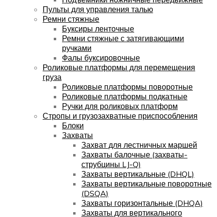
Пульты для управления талью
Ремни стяжные
Буксиры ленточные
Ремни стяжные с затягивающими
ручками
Фалы буксировочные
Роликовые платформы для перемещения
груза
Роликовые платформы поворотные
Роликовые платформы подкатные
Ручки для роликовых платформ
Стропы и грузозахватные приспособления
Блоки
Захваты
Захват для лестничных маршей
Захваты балочные (захваты-
струбцины LJ-Q)
Захваты вертикальные (DHQL)
Захваты вертикальные поворотные
(DSQA)
Захваты горизонтальные (DHQA)
Захваты для вертикального