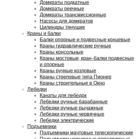
Домкраты подкатные
Домкраты реечные
Домкраты трансмиссионные
Насосы для домкратов
Цилиндры тянущие
Краны и балки
Балки опорные и подвесные концевые
Краны гидравлические ручные
Краны консольные
Краны мостовые, кран-балки подвесные
и опорные
Краны ручные козловые
Краны стреловые типа Пионер
Краны строительные в Окно
Лебедки
Канаты для лебедок
Лебедки ручные барабанные
Лебедки ручные рычажные
Лебедки ручные червячные
Лебедки электрические
Подъемники
Подъемники мачтовые телескопические
Подъемники ножничные передвижные