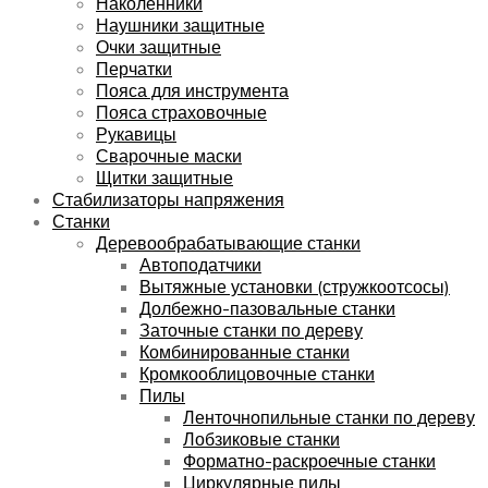
Наколенники
Наушники защитные
Очки защитные
Перчатки
Пояса для инструмента
Пояса страховочные
Рукавицы
Сварочные маски
Щитки защитные
Стабилизаторы напряжения
Станки
Деревообрабатывающие станки
Автоподатчики
Вытяжные установки (стружкоотсосы)
Долбежно-пазовальные станки
Заточные станки по дереву
Комбинированные станки
Кромкооблицовочные станки
Пилы
Ленточнопильные станки по дереву
Лобзиковые станки
Форматно-раскроечные станки
Циркулярные пилы