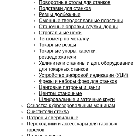
Поворотные столы для станков
Подставки для станков
Резцы долбежные
Сменные твердосплавные пластины
Станочные оправки, втулки, дорны
Строгальные ножи
Тензометр по металлу
Токарные резцы
Токарные упоры, каретки,
резцедержатели
Удлинители станины и доп. оборудование
для токарных станков
Устройство цифровой индикации (УЦИ)
Фрезы и наборы фрез для станков
Цанговые патроны и цанги
Центры станочные
Шлифовальные и заточные круги
Оснастка к фрезеровальным машинам
Очистители стекла
Патроны сверлильные
Переходники и аксессуары для газовых
горелок
Пильные диски