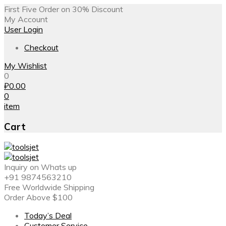
First Five Order on 30% Discount
My Account
User Login
Checkout
My Wishlist
0
₽
0.00
0
item
Cart
Inquiry on Whats up
+91 9874563210
Free Worldwide Shipping
Order Above $100
Today’s Deal
Customer Service