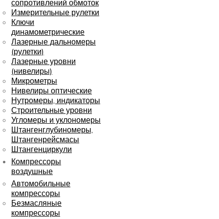
сопротивлений обмоток
Измерительные рулетки
Ключи
динамометрические
Лазерные дальномеры
(рулетки)
Лазерные уровни
(нивелиры)
Микрометры
Нивелиры оптические
Нутромеры, индикаторы
Строительные уровни
Угломеры и уклономеры
Штангенглубиномеры,
Штангенрейсмасы
Штангенциркули
Компрессоры
воздушные
Автомобильные
компрессоры
Безмасляные
компрессоры