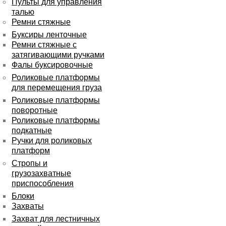
Пульты для управления
талью
Ремни стяжные
Буксиры ленточные
Ремни стяжные с
затягивающими ручками
Фалы буксировочные
Роликовые платформы
для перемещения груза
Роликовые платформы
поворотные
Роликовые платформы
подкатные
Ручки для роликовых
платформ
Стропы и
грузозахватные
приспособления
Блоки
Захваты
Захват для лестничных