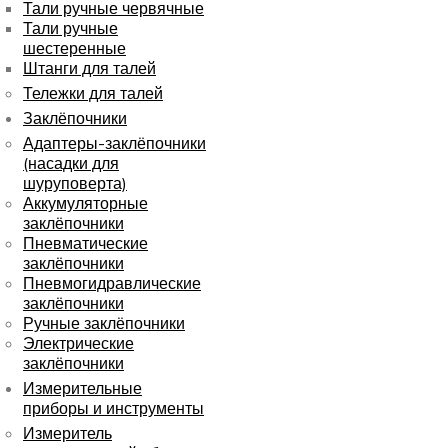
Тали ручные червячные
Тали ручные
шестеренные
Штанги для талей
Тележки для талей
Заклёпочники
Адаптеры-заклёпочники
(насадки для
шуруповерта)
Аккумуляторные
заклёпочники
Пневматические
заклёпочники
Пневмогидравлические
заклёпочники
Ручные заклёпочники
Электрические
заклёпочники
Измерительные
приборы и инструменты
Измеритель