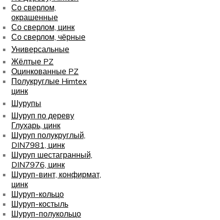
Со сверлом,
окрашенные
Со сверлом, цинк
Со сверлом, чёрные
Универсальные
Жёлтые PZ
Оцинкованные PZ
Полукруглые Himtex
цинк
Шурупы
Шуруп по дереву
Глухарь, цинк
Шуруп полукруглый,
DIN7981, цинк
Шуруп шестагранный,
DIN7976, цинк
Шуруп-винт, конфирмат,
цинк
Шуруп-кольцо
Шуруп-костыль
Шуруп-полукольцо