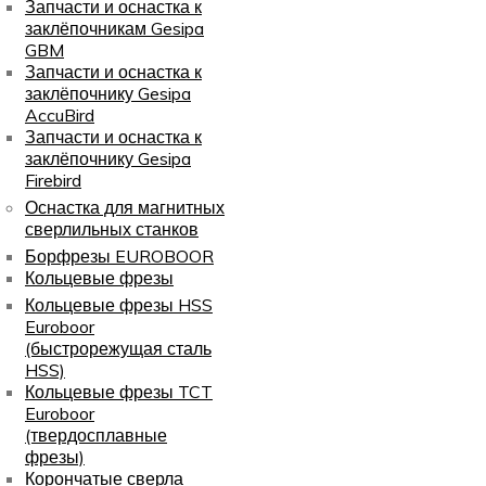
Запчасти и оснастка к
заклёпочникам Gesipa
GBM
Запчасти и оснастка к
заклёпочнику Gesipa
AccuBird
Запчасти и оснастка к
заклёпочнику Gesipa
Firebird
Оснастка для магнитных
сверлильных станков
Борфрезы EUROBOOR
Кольцевые фрезы
Кольцевые фрезы HSS
Euroboor
(быстрорежущая сталь
HSS)
Кольцевые фрезы TCT
Euroboor
(твердосплавные
фрезы)
Корончатые сверла