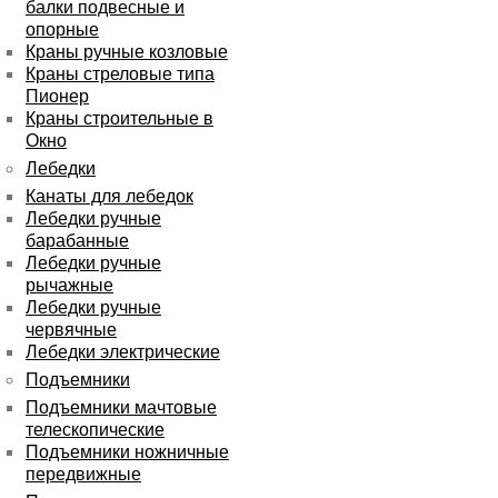
балки подвесные и
опорные
Краны ручные козловые
Краны стреловые типа
Пионер
Краны строительные в
Окно
Лебедки
Канаты для лебедок
Лебедки ручные
барабанные
Лебедки ручные
рычажные
Лебедки ручные
червячные
Лебедки электрические
Подъемники
Подъемники мачтовые
телескопические
Подъемники ножничные
передвижные