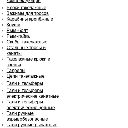
комплектующие
Блоки такелажные
Зажимы для тросов
Карабины крепёжные
Коуши
Рым-болт
Рым-гайка
Скобы такелажные
Стальные тросы и
канаты
Такелажные крюки и
звенья
Талрепы
Цепи такелажные
Тали и тельферы
Тали и тельферы
электрические канатные
Тали и тельферы
электрические цепные
Тали ручные
взрывобезопасные
Тали ручные рычажные