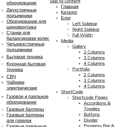
Skip to content
оборудование
Главная
Двухстоечные
Каталог
подъемники
Блог
Оборудование для
Left Sidebar
шиномонтажа
Right Sidebar
Станки для
Full Width
балансировки колес
Media
Четырехстоечные
Gallery
подъемники
2 Columns
Бытовая техника
3 Columns
4 Columns
Кухонная бытовая
Portfolio
техника
2 Columns
СВЧ
3 Columns
Чайники
4 Columns
электрические
ShortCode
Газовое и паяльное
Shortcode Pages
оборудование
Accordions &
Toggles
Газовые баллоны
Buttons
Газовые баллоны
Divider
для горелок
Progress Bar &
Газовые паяльные