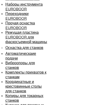
Наборы инструмента
EUROBOOR
Переходники
EUROBOOR
Прочая оснастка
EUROBOOR
Режущая пластина
EUROBOOR для
фаскосъемной машины
Оснастка для станков
Автоматическаие
подачи
Виброопоры для
станков
Комплекты прихватов к
станкам
Координатные и
крестовинные столы
для станков
Копиры для токарных
станков