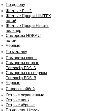
По дереву
Жёлтые PH-2
Жёлтые Профи HIMTEX
потай
Жёлтые Профи Himtex
цилиндр
Саморезы HOBAU
потай
Чёрные
По металлу
Саморезы клопы
Саморезы острые
Termoclip EDS-S
Саморезы со сверлом
Termoclip EDS-B
Чёрные
С прессшайбой
Острые окрашенные
Острые цинк
Острые чёрные
По дереву, Himtex