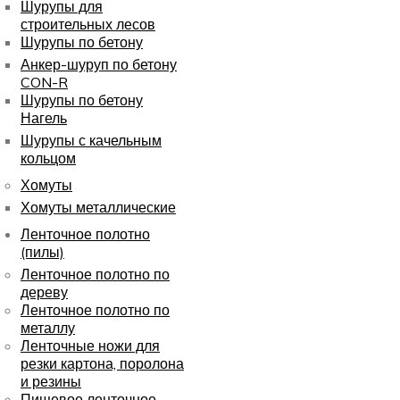
Шурупы для
строительных лесов
Шурупы по бетону
Анкер-шуруп по бетону
CON-R
Шурупы по бетону
Нагель
Шурупы с качельным
кольцом
Хомуты
Хомуты металлические
Ленточное полотно
(пилы)
Ленточное полотно по
дереву
Ленточное полотно по
металлу
Ленточные ножи для
резки картона, поролона
и резины
Пищевое ленточное