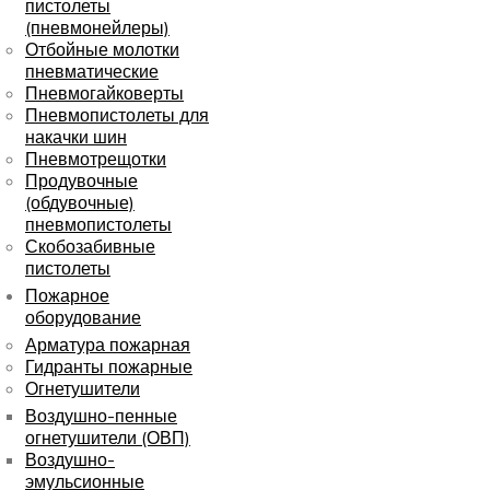
пистолеты
(пневмонейлеры)
Отбойные молотки
пневматические
Пневмогайковерты
Пневмопистолеты для
накачки шин
Пневмотрещотки
Продувочные
(обдувочные)
пневмопистолеты
Скобозабивные
пистолеты
Пожарное
оборудование
Арматура пожарная
Гидранты пожарные
Огнетушители
Воздушно-пенные
огнетушители (ОВП)
Воздушно-
эмульсионные