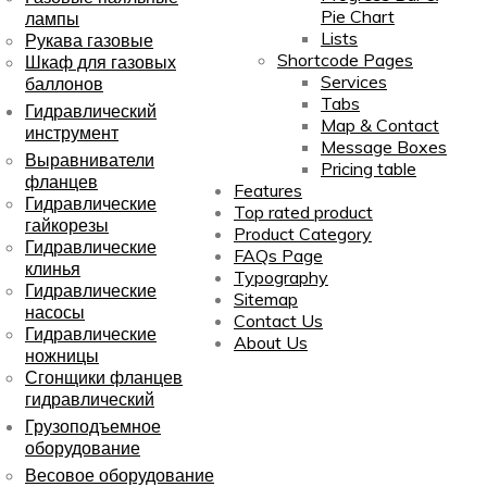
Pie Chart
лампы
Lists
Рукава газовые
Shortcode Pages
Шкаф для газовых
Services
баллонов
Tabs
Гидравлический
Map & Contact
инструмент
Message Boxes
Выравниватели
Pricing table
фланцев
Features
Гидравлические
Top rated product
гайкорезы
Product Category
Гидравлические
FAQs Page
клинья
Typography
Гидравлические
Sitemap
насосы
Contact Us
Гидравлические
About Us
ножницы
Сгонщики фланцев
гидравлический
Грузоподъемное
оборудование
Весовое оборудование