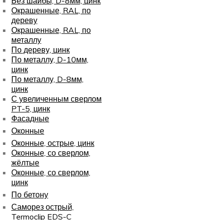
Без шайбы, D-8мм, цинк
Окрашенные, RAL, по
дереву
Окрашенные, RAL, по
металлу
По дереву, цинк
По металлу, D-10мм,
цинк
По металлу, D-8мм,
цинк
С увеличенным сверлом
PT-5, цинк
Фасадные
Оконные
Оконные, острые, цинк
Оконные, со сверлом,
жёлтые
Оконные, со сверлом,
цинк
По бетону
Саморез острый,
Termoclip EDS-C