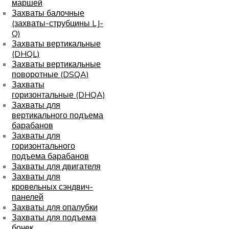
маршей
Захваты балочные
(захваты-струбцины LJ-
Q)
Захваты вертикальные
(DHQL)
Захваты вертикальные
поворотные (DSQA)
Захваты
горизонтальные (DHQA)
Захваты для
вертикального подъема
барабанов
Захваты для
горизонтального
подъема барабанов
Захваты для двигателя
Захваты для
кровельных сэндвич-
панелей
Захваты для опалубки
Захваты для подъема
бочек