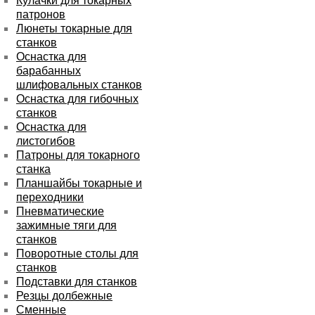
Кулачки для токарных
патронов
Люнеты токарные для
станков
Оснастка для
барабанных
шлифовальных станков
Оснастка для гибочных
станков
Оснастка для
листогибов
Патроны для токарного
станка
Планшайбы токарные и
переходники
Пневматические
зажимные тяги для
станков
Поворотные столы для
станков
Подставки для станков
Резцы долбежные
Сменные