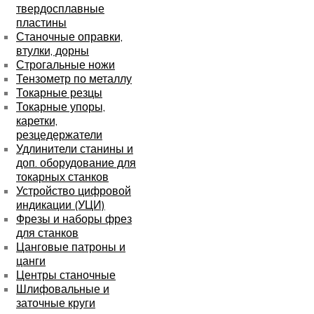
твердосплавные
пластины
Станочные оправки,
втулки, дорны
Строгальные ножи
Тензометр по металлу
Токарные резцы
Токарные упоры,
каретки,
резцедержатели
Удлинители станины и
доп. оборудование для
токарных станков
Устройство цифровой
индикации (УЦИ)
Фрезы и наборы фрез
для станков
Цанговые патроны и
цанги
Центры станочные
Шлифовальные и
заточные круги