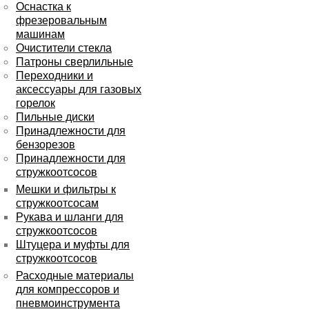
Оснастка к
фрезеровальным
машинам
Очистители стекла
Патроны сверлильные
Переходники и
аксессуары для газовых
горелок
Пильные диски
Принадлежности для
бензорезов
Принадлежности для
стружкоотсосов
Мешки и фильтры к
стружкоотсосам
Рукава и шланги для
стружкоотсосов
Штуцера и муфты для
стружкоотсосов
Расходные материалы
для компрессоров и
пневмоинструмента