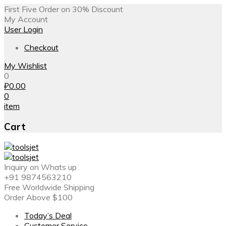
First Five Order on 30% Discount
My Account
User Login
Checkout
My Wishlist
0
₽
0.00
0
item
Cart
Inquiry on Whats up
+91 9874563210
Free Worldwide Shipping
Order Above $100
Today’s Deal
Customer Service