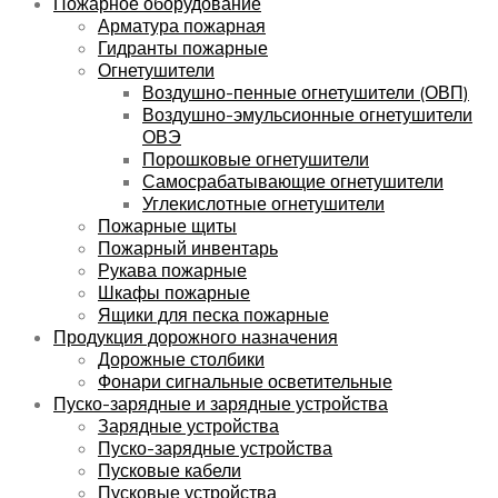
Пожарное оборудование
Арматура пожарная
Гидранты пожарные
Огнетушители
Воздушно-пенные огнетушители (ОВП)
Воздушно-эмульсионные огнетушители
ОВЭ
Порошковые огнетушители
Самосрабатывающие огнетушители
Углекислотные огнетушители
Пожарные щиты
Пожарный инвентарь
Рукава пожарные
Шкафы пожарные
Ящики для песка пожарные
Продукция дорожного назначения
Дорожные столбики
Фонари сигнальные осветительные
Пуско-зарядные и зарядные устройства
Зарядные устройства
Пуско-зарядные устройства
Пусковые кабели
Пусковые устройства