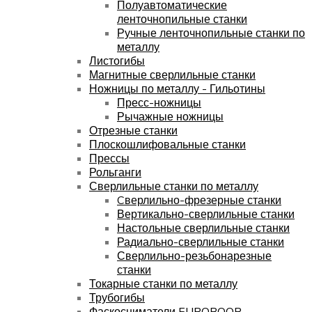
Полуавтоматические
ленточнопильные станки
Ручные ленточнопильные станки по
металлу
Листогибы
Магнитные сверлильные станки
Ножницы по металлу - Гильотины
Пресс-ножницы
Рычажные ножницы
Отрезные станки
Плоскошлифовальные станки
Прессы
Рольганги
Сверлильные станки по металлу
Cверлильно-фрезерные станки
Вертикально-сверлильные станки
Настольные сверлильные станки
Радиально-сверлильные станки
Сверлильно-резьбонарезные
станки
Токарные станки по металлу
Трубогибы
Фаскосниматели EUROBOOR