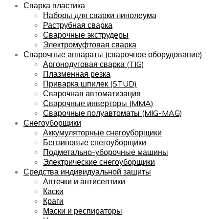
Сварка пластика
Наборы для сварки линолеума
Раструбная сварка
Сварочные экструдеры
Электромуфтовая сварка
Сварочные аппараты (сварочное оборудование)
Аргонодуговая сварка (TIG)
Плазменная резка
Приварка шпилек (STUD)
Сварочная автоматизация
Сварочные инверторы (MMA)
Сварочные полуавтоматы (MIG-MAG)
Снегоуборщики
Аккумуляторные снегоуборщики
Бензиновые снегоуборщики
Подметально-уборочные машины
Электрические снегоуборщики
Средства индивидуальной защиты
Аптечки и антисептики
Каски
Краги
Маски и респираторы