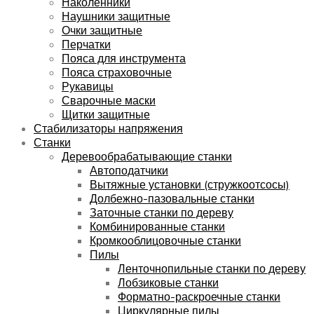
Наколенники
Наушники защитные
Очки защитные
Перчатки
Пояса для инструмента
Пояса страховочные
Рукавицы
Сварочные маски
Щитки защитные
Стабилизаторы напряжения
Станки
Деревообрабатывающие станки
Автоподатчики
Вытяжные установки (стружкоотсосы)
Долбежно-пазовальные станки
Заточные станки по дереву
Комбинированные станки
Кромкооблицовочные станки
Пилы
Ленточнопильные станки по дереву
Лобзиковые станки
Форматно-раскроечные станки
Циркулярные пилы