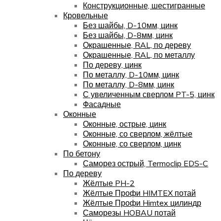
Конструкционные, шестигранные
Кровельные
Без шайбы, D-10мм, цинк
Без шайбы, D-8мм, цинк
Окрашенные, RAL, по дереву
Окрашенные, RAL, по металлу
По дереву, цинк
По металлу, D-10мм, цинк
По металлу, D-8мм, цинк
С увеличенным сверлом PT-5, цинк
Фасадные
Оконные
Оконные, острые, цинк
Оконные, со сверлом, жёлтые
Оконные, со сверлом, цинк
По бетону
Саморез острый, Termoclip EDS-C
По дереву
Жёлтые PH-2
Жёлтые Профи HIMTEX потай
Жёлтые Профи Himtex цилиндр
Саморезы HOBAU потай