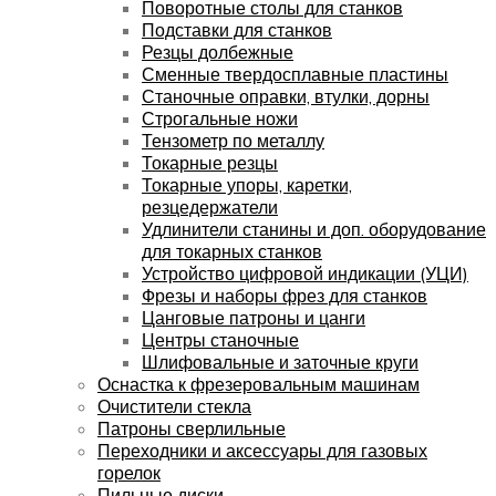
Поворотные столы для станков
Подставки для станков
Резцы долбежные
Сменные твердосплавные пластины
Станочные оправки, втулки, дорны
Строгальные ножи
Тензометр по металлу
Токарные резцы
Токарные упоры, каретки,
резцедержатели
Удлинители станины и доп. оборудование
для токарных станков
Устройство цифровой индикации (УЦИ)
Фрезы и наборы фрез для станков
Цанговые патроны и цанги
Центры станочные
Шлифовальные и заточные круги
Оснастка к фрезеровальным машинам
Очистители стекла
Патроны сверлильные
Переходники и аксессуары для газовых
горелок
Пильные диски