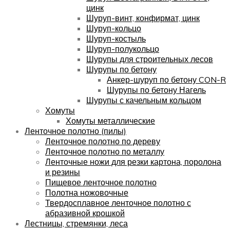
цинк
Шуруп-винт, конфирмат, цинк
Шуруп-кольцо
Шуруп-костыль
Шуруп-полукольцо
Шурупы для строительных лесов
Шурупы по бетону
Анкер-шуруп по бетону CON-R
Шурупы по бетону Нагель
Шурупы с качельным кольцом
Хомуты
Хомуты металлические
Ленточное полотно (пилы)
Ленточное полотно по дереву
Ленточное полотно по металлу
Ленточные ножи для резки картона, поролона
и резины
Пищевое ленточное полотно
Полотна ножовочные
Твердосплавное ленточное полотно с
абразивной крошкой
Лестницы, стремянки, леса