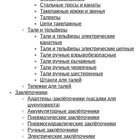
Стальные тросы и канаты
Такелажные крюки и звенья
Талрепы
Цепи такелажные
Тали и тельферы
Тали и тельферы электрические
канатные
Тали и тельферы электрические цепные
Тали ручные взрывобезопасные
Тали ручные рычажные
Тали ручные червячные
Тали ручные шестеренные
Штанги для талей
Тележки для талей
Заклёпочники
Адаптеры-заклёпочники (насадки для
шуруповерта)
Аккумуляторные заклёпочники
Пневматические заклёпочники
Пневмогидравлические заклёпочники
Ручные заклёпочники
Электрические заклёпочники