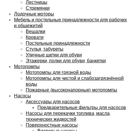
Лестницы
Стремянки
Лодочные моторы
Мебель и постельные принадлежности для рабочих
и общежитий
Вешалки
Кровати
Постельные принадлежности
Стулья, табуреты
Уличные щетки для обуви
Этажерки, полки для обуви, банкетки
Мотопомпы
Мотопомпы для грязной воды
Мотопомпы для чистой и слабозагрязнённой
воды
Пожарные (высоконапорные) мотопомпы
Насосы
Аксессуары для насосов
Предварительные фильтры для насосов
Насосы для перекачки топлива, масла,
технических жидкостей
Поверхностные насосы
Вихревые насосы