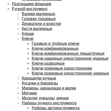
Разгонщики фланцев
Ручной инструмент
Валики малярные
Головки торцевые
Держатели и воротки
Кисти малярные
Клещи
Ключи
Газовые и трубные ключи
Ключи комбинированные
Ключи комбинированные трещоточные
Ключи накидные односторонние ударные
Ключи разводные
Ключи рожковые односторонние
Ключи рожковые односторонние ударные
Кордщетки ручные
Кусачки и бокорезы
Маркеры, карандаши и мелки
Метчики
Молотки, кувалды, киянки
Наборы ручного инструмента
Наборы автоинструмента