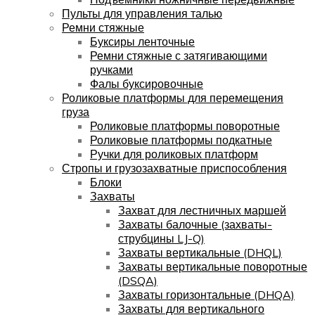
Пульты для управления талью
Ремни стяжные
Буксиры ленточные
Ремни стяжные с затягивающими
ручками
Фалы буксировочные
Роликовые платформы для перемещения
груза
Роликовые платформы поворотные
Роликовые платформы подкатные
Ручки для роликовых платформ
Стропы и грузозахватные приспособления
Блоки
Захваты
Захват для лестничных маршей
Захваты балочные (захваты-
струбцины LJ-Q)
Захваты вертикальные (DHQL)
Захваты вертикальные поворотные
(DSQA)
Захваты горизонтальные (DHQA)
Захваты для вертикального