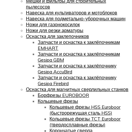
Мешки и фильтры для строительных
пылесосов
Навеска для культиваторов и мотоблоков
Навеска для подметально-уборочных машин
Ножи для газонокосилок
Ножи для резки арматуры
Оснастка для заклепочников
Запчасти и оснастка к заклёпочникам
EMHART
Запчасти и оснастка к заклёпочникам
Gesipa GBM
Запчасти и оснастка к заклёпочнику
Gesipa AccuBird
Запчасти и оснастка к заклёпочнику
Gesipa Firebird
Оснастка для магнитных сверлильных станков
Борфрезы EUROBOOR
Кольцевые фрезы
Кольцевые фрезы HSS Euroboor
(быстрорежущая сталь HSS)
Кольцевые фрезы TCT Euroboor
(твердосплавные фрезы)
Корончатые сверла