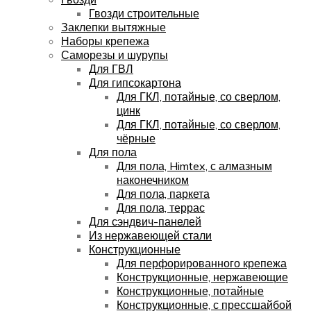
Гвозди строительные
Заклепки вытяжные
Наборы крепежа
Саморезы и шурупы
Для ГВЛ
Для гипсокартона
Для ГКЛ, потайные, со сверлом,
цинк
Для ГКЛ, потайные, со сверлом,
чёрные
Для пола
Для пола, Himtex, с алмазным
наконечником
Для пола, паркета
Для пола, террас
Для сэндвич-панелей
Из нержавеющей стали
Конструкционные
Для перфорированного крепежа
Конструкционные, нержавеющие
Конструкционные, потайные
Конструкционные, с прессшайбой