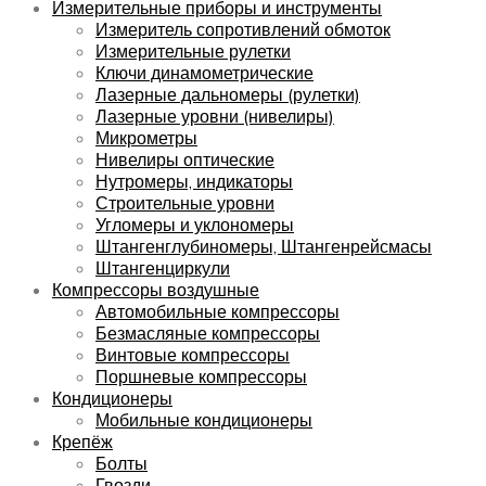
Измерительные приборы и инструменты
Измеритель сопротивлений обмоток
Измерительные рулетки
Ключи динамометрические
Лазерные дальномеры (рулетки)
Лазерные уровни (нивелиры)
Микрометры
Нивелиры оптические
Нутромеры, индикаторы
Строительные уровни
Угломеры и уклономеры
Штангенглубиномеры, Штангенрейсмасы
Штангенциркули
Компрессоры воздушные
Автомобильные компрессоры
Безмасляные компрессоры
Винтовые компрессоры
Поршневые компрессоры
Кондиционеры
Мобильные кондиционеры
Крепёж
Болты
Гвозди