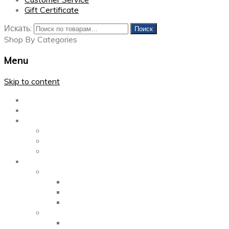
Gift Certificate
Искать:
Поиск
Shop By Categories
Menu
Skip to content
Главная
Каталог
Блог
Left Sidebar
Right Sidebar
Full Width
Media
Gallery
2 Columns
3 Columns
4 Columns
Portfolio
2 Columns