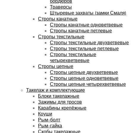
бордюров
Траверсы
Штыревые захваты (замки Смаля)
Стропы канатные
Стропы канатные одноветвевые
Стропы канатные петлевые
Стропы текстильные
Стропы текстильные двухветвевые
Стропы текстильные петлевые
Стропы текстильные
четырехветвевые
Стропы цепные
Стропы цепные двухветвевые
Стропы цепные одноветвевые
Стропы цепные четырехветвевые
Такелаж и комплектующие
Блоки такелажные
Зажимы для тросов
Карабины крепёжные
Коуши
Рым-болт
Рым-гайка
Скобы такелажные