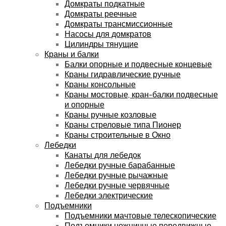
Домкраты подкатные
Домкраты реечные
Домкраты трансмиссионные
Насосы для домкратов
Цилиндры тянущие
Краны и балки
Балки опорные и подвесные концевые
Краны гидравлические ручные
Краны консольные
Краны мостовые, кран-балки подвесные
и опорные
Краны ручные козловые
Краны стреловые типа Пионер
Краны строительные в Окно
Лебедки
Канаты для лебедок
Лебедки ручные барабанные
Лебедки ручные рычажные
Лебедки ручные червячные
Лебедки электрические
Подъемники
Подъемники мачтовые телескопические
Подъемники ножничные передвижные