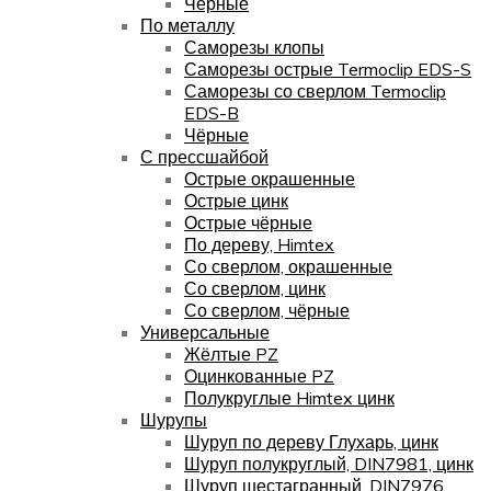
Чёрные
По металлу
Саморезы клопы
Саморезы острые Termoclip EDS-S
Саморезы со сверлом Termoclip
EDS-B
Чёрные
С прессшайбой
Острые окрашенные
Острые цинк
Острые чёрные
По дереву, Himtex
Со сверлом, окрашенные
Со сверлом, цинк
Со сверлом, чёрные
Универсальные
Жёлтые PZ
Оцинкованные PZ
Полукруглые Himtex цинк
Шурупы
Шуруп по дереву Глухарь, цинк
Шуруп полукруглый, DIN7981, цинк
Шуруп шестагранный, DIN7976,