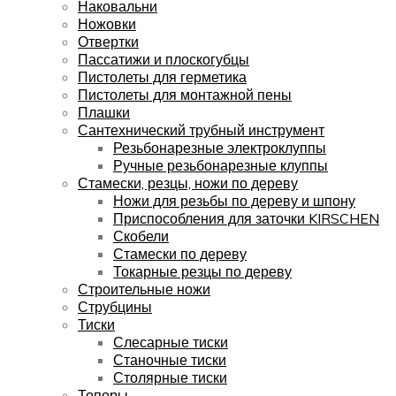
Наковальни
Ножовки
Отвертки
Пассатижи и плоскогубцы
Пистолеты для герметика
Пистолеты для монтажной пены
Плашки
Сантехнический трубный инструмент
Резьбонарезные электроклуппы
Ручные резьбонарезные клуппы
Стамески, резцы, ножи по дереву
Ножи для резьбы по дереву и шпону
Приспособления для заточки KIRSCHEN
Скобели
Стамески по дереву
Токарные резцы по дереву
Строительные ножи
Струбцины
Тиски
Слесарные тиски
Станочные тиски
Столярные тиски
Топоры