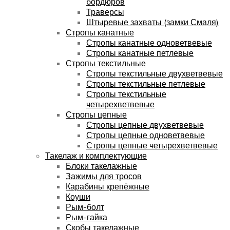
бордюров
Траверсы
Штыревые захваты (замки Смаля)
Стропы канатные
Стропы канатные одноветвевые
Стропы канатные петлевые
Стропы текстильные
Стропы текстильные двухветвевые
Стропы текстильные петлевые
Стропы текстильные
четырехветвевые
Стропы цепные
Стропы цепные двухветвевые
Стропы цепные одноветвевые
Стропы цепные четырехветвевые
Такелаж и комплектующие
Блоки такелажные
Зажимы для тросов
Карабины крепёжные
Коуши
Рым-болт
Рым-гайка
Скобы такелажные