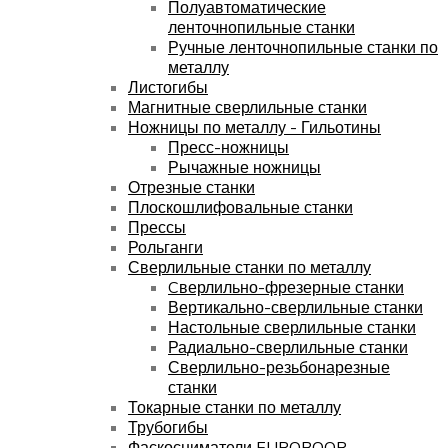
Полуавтоматические
ленточнопильные станки
Ручные ленточнопильные станки по
металлу
Листогибы
Магнитные сверлильные станки
Ножницы по металлу - Гильотины
Пресс-ножницы
Рычажные ножницы
Отрезные станки
Плоскошлифовальные станки
Прессы
Рольганги
Сверлильные станки по металлу
Cверлильно-фрезерные станки
Вертикально-сверлильные станки
Настольные сверлильные станки
Радиально-сверлильные станки
Сверлильно-резьбонарезные
станки
Токарные станки по металлу
Трубогибы
Фаскосниматели EUROBOOR