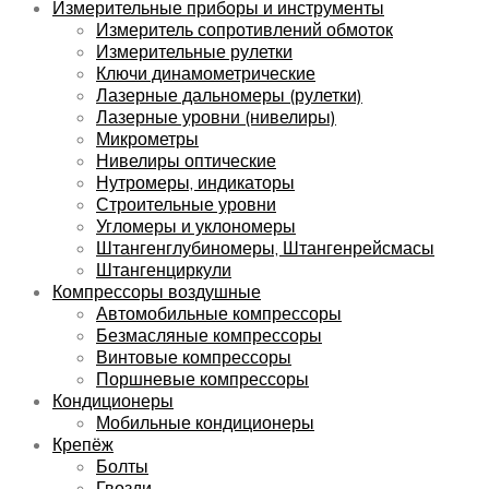
Измерительные приборы и инструменты
Измеритель сопротивлений обмоток
Измерительные рулетки
Ключи динамометрические
Лазерные дальномеры (рулетки)
Лазерные уровни (нивелиры)
Микрометры
Нивелиры оптические
Нутромеры, индикаторы
Строительные уровни
Угломеры и уклономеры
Штангенглубиномеры, Штангенрейсмасы
Штангенциркули
Компрессоры воздушные
Автомобильные компрессоры
Безмасляные компрессоры
Винтовые компрессоры
Поршневые компрессоры
Кондиционеры
Мобильные кондиционеры
Крепёж
Болты
Гвозди