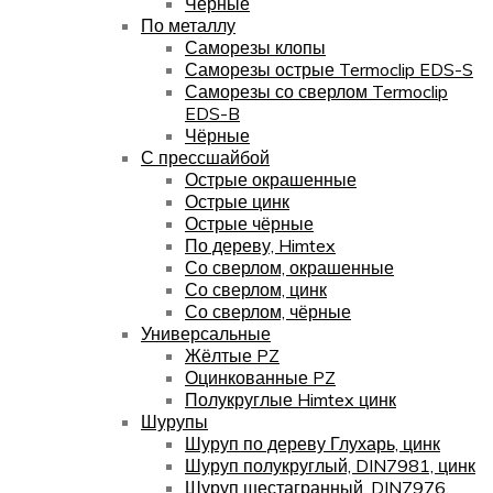
Чёрные
По металлу
Саморезы клопы
Саморезы острые Termoclip EDS-S
Саморезы со сверлом Termoclip
EDS-B
Чёрные
С прессшайбой
Острые окрашенные
Острые цинк
Острые чёрные
По дереву, Himtex
Со сверлом, окрашенные
Со сверлом, цинк
Со сверлом, чёрные
Универсальные
Жёлтые PZ
Оцинкованные PZ
Полукруглые Himtex цинк
Шурупы
Шуруп по дереву Глухарь, цинк
Шуруп полукруглый, DIN7981, цинк
Шуруп шестагранный, DIN7976,