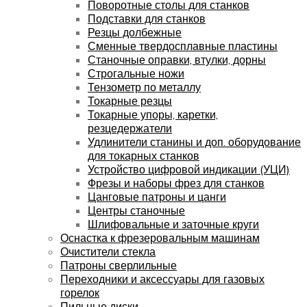
Поворотные столы для станков
Подставки для станков
Резцы долбежные
Сменные твердосплавные пластины
Станочные оправки, втулки, дорны
Строгальные ножи
Тензометр по металлу
Токарные резцы
Токарные упоры, каретки,
резцедержатели
Удлинители станины и доп. оборудование
для токарных станков
Устройство цифровой индикации (УЦИ)
Фрезы и наборы фрез для станков
Цанговые патроны и цанги
Центры станочные
Шлифовальные и заточные круги
Оснастка к фрезеровальным машинам
Очистители стекла
Патроны сверлильные
Переходники и аксессуары для газовых
горелок
Пильные диски