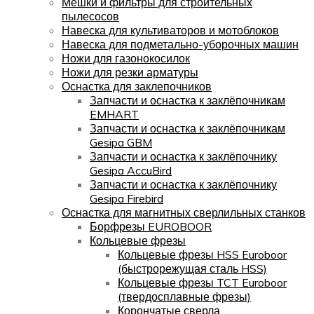
Мешки и фильтры для строительных
пылесосов
Навеска для культиваторов и мотоблоков
Навеска для подметально-уборочных машин
Ножи для газонокосилок
Ножи для резки арматуры
Оснастка для заклепочников
Запчасти и оснастка к заклёпочникам
EMHART
Запчасти и оснастка к заклёпочникам
Gesipa GBM
Запчасти и оснастка к заклёпочнику
Gesipa AccuBird
Запчасти и оснастка к заклёпочнику
Gesipa Firebird
Оснастка для магнитных сверлильных станков
Борфрезы EUROBOOR
Кольцевые фрезы
Кольцевые фрезы HSS Euroboor
(быстрорежущая сталь HSS)
Кольцевые фрезы TCT Euroboor
(твердосплавные фрезы)
Корончатые сверла