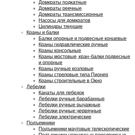
Домкраты подкатные
Домкраты реечные
Домкраты трансмиссионные
Насосы для домкратов
Цилиндры тянущие
Краны и балки
Балки опорные и подвесные концевые
Краны гидравлические ручные
Краны консольные
Краны мостовые, кран-балки подвесные
и опорные
Краны ручные козловые
Краны стреловые типа Пионер
Краны строительные в Окно
Лебедки
Канаты для лебедок
Лебедки ручные барабанные
Лебедки ручные рычажные
Лебедки ручные червячные
Лебедки электрические
Подъемники
Подъемники мачтовые телескопические
Подъемники ножничные передвижные