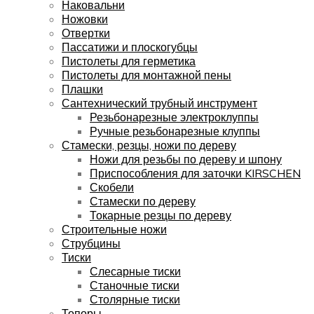
Наковальни
Ножовки
Отвертки
Пассатижи и плоскогубцы
Пистолеты для герметика
Пистолеты для монтажной пены
Плашки
Сантехнический трубный инструмент
Резьбонарезные электроклуппы
Ручные резьбонарезные клуппы
Стамески, резцы, ножи по дереву
Ножи для резьбы по дереву и шпону
Приспособления для заточки KIRSCHEN
Скобели
Стамески по дереву
Токарные резцы по дереву
Строительные ножи
Струбцины
Тиски
Слесарные тиски
Станочные тиски
Столярные тиски
Топоры