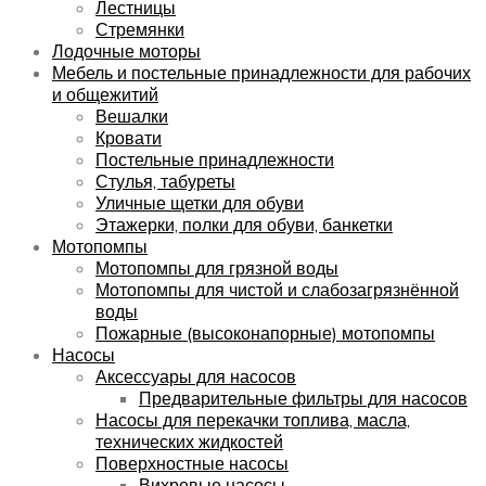
Лестницы
Стремянки
Лодочные моторы
Мебель и постельные принадлежности для рабочих
и общежитий
Вешалки
Кровати
Постельные принадлежности
Стулья, табуреты
Уличные щетки для обуви
Этажерки, полки для обуви, банкетки
Мотопомпы
Мотопомпы для грязной воды
Мотопомпы для чистой и слабозагрязнённой
воды
Пожарные (высоконапорные) мотопомпы
Насосы
Аксессуары для насосов
Предварительные фильтры для насосов
Насосы для перекачки топлива, масла,
технических жидкостей
Поверхностные насосы
Вихревые насосы