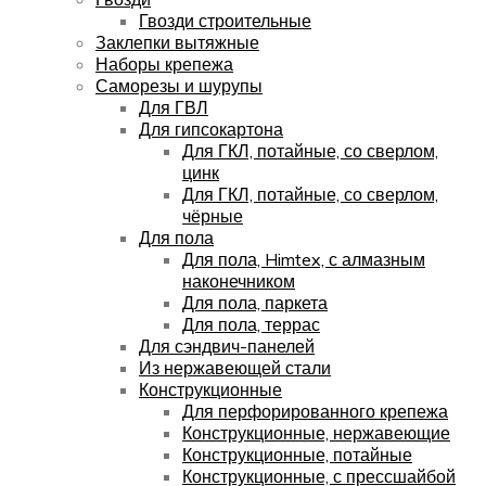
Гвозди строительные
Заклепки вытяжные
Наборы крепежа
Саморезы и шурупы
Для ГВЛ
Для гипсокартона
Для ГКЛ, потайные, со сверлом,
цинк
Для ГКЛ, потайные, со сверлом,
чёрные
Для пола
Для пола, Himtex, с алмазным
наконечником
Для пола, паркета
Для пола, террас
Для сэндвич-панелей
Из нержавеющей стали
Конструкционные
Для перфорированного крепежа
Конструкционные, нержавеющие
Конструкционные, потайные
Конструкционные, с прессшайбой