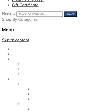
Gift Certificate
Искать:
Поиск
Shop By Categories
Menu
Skip to content
Главная
Каталог
Блог
Left Sidebar
Right Sidebar
Full Width
Media
Gallery
2 Columns
3 Columns
4 Columns
Portfolio
2 Columns