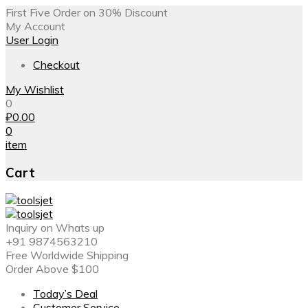
First Five Order on 30% Discount
My Account
User Login
Checkout
My Wishlist
0
₽
0.00
0
item
Cart
Inquiry on Whats up
+91 9874563210
Free Worldwide Shipping
Order Above $100
Today’s Deal
Customer Service