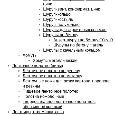
цинк
Шуруп-винт, конфирмат, цинк
Шуруп-кольцо
Шуруп-костыль
Шуруп-полукольцо
Шурупы для строительных лесов
Шурупы по бетону
Анкер-шуруп по бетону CON-R
Шурупы по бетону Нагель
Шурупы с качельным кольцом
Хомуты
Хомуты металлические
Ленточное полотно (пилы)
Ленточное полотно по дереву
Ленточное полотно по металлу
Ленточные ножи для резки картона, поролона
и резины
Пищевое ленточное полотно
Полотна ножовочные
Твердосплавное ленточное полотно с
абразивной крошкой
Лестницы, стремянки, леса