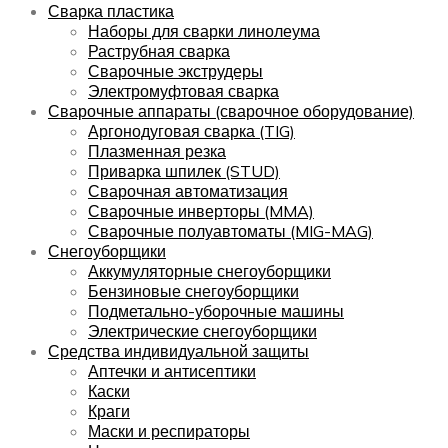
Сварка пластика
Наборы для сварки линолеума
Раструбная сварка
Сварочные экструдеры
Электромуфтовая сварка
Сварочные аппараты (сварочное оборудование)
Аргонодуговая сварка (TIG)
Плазменная резка
Приварка шпилек (STUD)
Сварочная автоматизация
Сварочные инверторы (MMA)
Сварочные полуавтоматы (MIG-MAG)
Снегоуборщики
Аккумуляторные снегоуборщики
Бензиновые снегоуборщики
Подметально-уборочные машины
Электрические снегоуборщики
Средства индивидуальной защиты
Аптечки и антисептики
Каски
Краги
Маски и респираторы