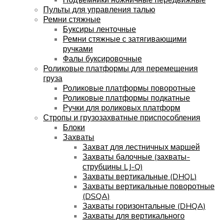
Пульты для управления талью
Ремни стяжные
Буксиры ленточные
Ремни стяжные с затягивающими
ручками
Фалы буксировочные
Роликовые платформы для перемещения
груза
Роликовые платформы поворотные
Роликовые платформы подкатные
Ручки для роликовых платформ
Стропы и грузозахватные приспособления
Блоки
Захваты
Захват для лестничных маршей
Захваты балочные (захваты-
струбцины LJ-Q)
Захваты вертикальные (DHQL)
Захваты вертикальные поворотные
(DSQA)
Захваты горизонтальные (DHQA)
Захваты для вертикального