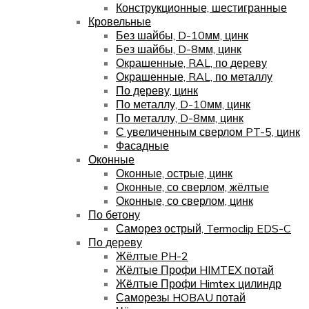
Конструкционные, шестигранные
Кровельные
Без шайбы, D-10мм, цинк
Без шайбы, D-8мм, цинк
Окрашенные, RAL, по дереву
Окрашенные, RAL, по металлу
По дереву, цинк
По металлу, D-10мм, цинк
По металлу, D-8мм, цинк
С увеличенным сверлом PT-5, цинк
Фасадные
Оконные
Оконные, острые, цинк
Оконные, со сверлом, жёлтые
Оконные, со сверлом, цинк
По бетону
Саморез острый, Termoclip EDS-C
По дереву
Жёлтые PH-2
Жёлтые Профи HIMTEX потай
Жёлтые Профи Himtex цилиндр
Саморезы HOBAU потай