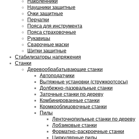
Наколенники
Наушники защитные
Очки защитные
Перчатки
Пояса для инструмента
Пояса страховочные
Рукавицы
Сварочные маски
Щитки защитные
Стабилизаторы напряжения
Станки
Деревообрабатывающие станки
Автоподатчики
Вытяжные установки (стружкоотсосы)
Долбежно-пазовальные станки
Заточные станки по дереву
Комбинированные станки
Кромкооблицовочные станки
Пилы
Ленточнопильные станки по дереву
Лобзиковые станки
Форматно-раскроечные станки
Циркулярные пилы