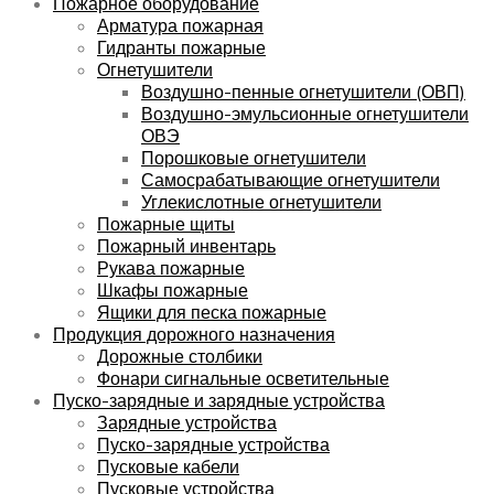
Пожарное оборудование
Арматура пожарная
Гидранты пожарные
Огнетушители
Воздушно-пенные огнетушители (ОВП)
Воздушно-эмульсионные огнетушители
ОВЭ
Порошковые огнетушители
Самосрабатывающие огнетушители
Углекислотные огнетушители
Пожарные щиты
Пожарный инвентарь
Рукава пожарные
Шкафы пожарные
Ящики для песка пожарные
Продукция дорожного назначения
Дорожные столбики
Фонари сигнальные осветительные
Пуско-зарядные и зарядные устройства
Зарядные устройства
Пуско-зарядные устройства
Пусковые кабели
Пусковые устройства