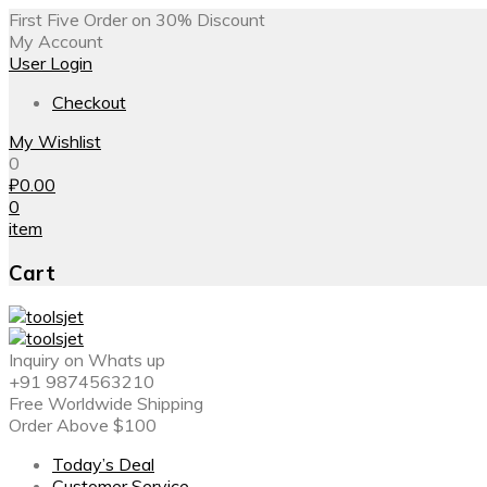
First Five Order on 30% Discount
My Account
User Login
Checkout
My Wishlist
0
₽
0.00
0
item
Cart
Inquiry on Whats up
+91 9874563210
Free Worldwide Shipping
Order Above $100
Today’s Deal
Customer Service