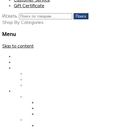
Gift Certificate
Искать:
Поиск
Shop By Categories
Menu
Skip to content
Главная
Каталог
Блог
Left Sidebar
Right Sidebar
Full Width
Media
Gallery
2 Columns
3 Columns
4 Columns
Portfolio
2 Columns