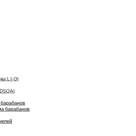
ны LJ-Q)
(DSQA)
 барабанов
ма барабанов
нелей