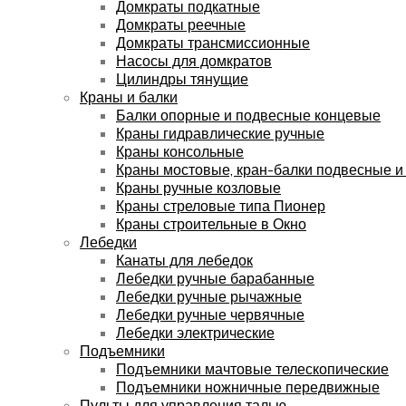
Домкраты подкатные
Домкраты реечные
Домкраты трансмиссионные
Насосы для домкратов
Цилиндры тянущие
Краны и балки
Балки опорные и подвесные концевые
Краны гидравлические ручные
Краны консольные
Краны мостовые, кран-балки подвесные и
Краны ручные козловые
Краны стреловые типа Пионер
Краны строительные в Окно
Лебедки
Канаты для лебедок
Лебедки ручные барабанные
Лебедки ручные рычажные
Лебедки ручные червячные
Лебедки электрические
Подъемники
Подъемники мачтовые телескопические
Подъемники ножничные передвижные
Пульты для управления талью