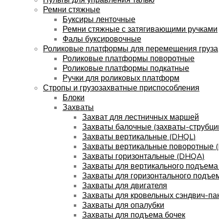
Ремни стяжные
Буксиры ленточные
Ремни стяжные с затягивающими ручками
Фалы буксировочные
Роликовые платформы для перемещения груза
Роликовые платформы поворотные
Роликовые платформы подкатные
Ручки для роликовых платформ
Стропы и грузозахватные приспособления
Блоки
Захваты
Захват для лестничных маршей
Захваты балочные (захваты-струбци
Захваты вертикальные (DHQL)
Захваты вертикальные поворотные 
Захваты горизонтальные (DHQA)
Захваты для вертикального подъема
Захваты для горизонтального подъе
Захваты для двигателя
Захваты для кровельных сэндвич-па
Захваты для опалубки
Захваты для подъема бочек