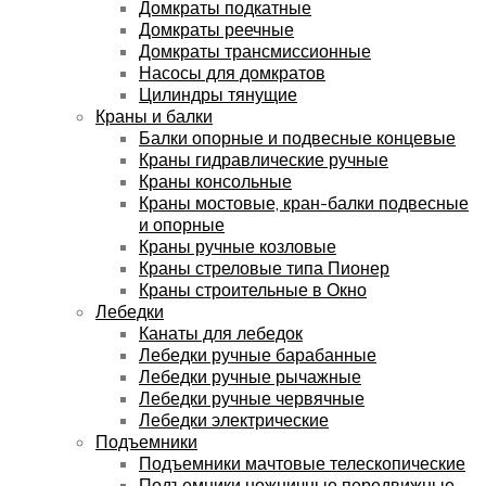
Домкраты подкатные
Домкраты реечные
Домкраты трансмиссионные
Насосы для домкратов
Цилиндры тянущие
Краны и балки
Балки опорные и подвесные концевые
Краны гидравлические ручные
Краны консольные
Краны мостовые, кран-балки подвесные
и опорные
Краны ручные козловые
Краны стреловые типа Пионер
Краны строительные в Окно
Лебедки
Канаты для лебедок
Лебедки ручные барабанные
Лебедки ручные рычажные
Лебедки ручные червячные
Лебедки электрические
Подъемники
Подъемники мачтовые телескопические
Подъемники ножничные передвижные