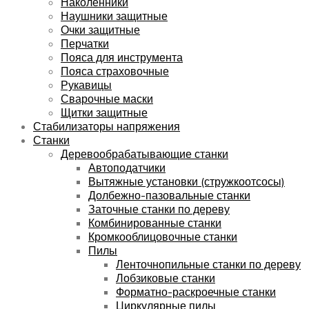
Наколенники
Наушники защитные
Очки защитные
Перчатки
Пояса для инструмента
Пояса страховочные
Рукавицы
Сварочные маски
Щитки защитные
Стабилизаторы напряжения
Станки
Деревообрабатывающие станки
Автоподатчики
Вытяжные установки (стружкоотсосы)
Долбежно-пазовальные станки
Заточные станки по дереву
Комбинированные станки
Кромкооблицовочные станки
Пилы
Ленточнопильные станки по дереву
Лобзиковые станки
Форматно-раскроечные станки
Циркулярные пилы