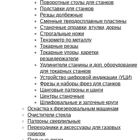
Поворотные столы для станков
Подставки для станков
Резцы долбежные
Сменные твердосплавные пластины
Станочные оправки, втулки, дорны
Строгальные ножи
Тензометр по металлу
Токарные резцы
Токарные упоры, каретки,
резцедержатели
Удлинители станины и доп. оборудование
для токарных станков
Устройство цифровой индикации (УЦИ)
Фрезы и наборы фрез для станков
Цанговые патроны и цанги
Центры станочные
Шлифовальные и заточные круги
Оснастка к фрезеровальным машинам
Очистители стекла
Патроны сверлильные
Переходники и аксессуары для газовых
горелок
Пильные диски