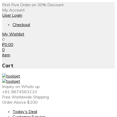
First Five Order on 30% Discount
My Account
User Login
Checkout
My Wishlist
0
₽
0.00
0
item
Cart
Inquiry on Whats up
+91 9874563210
Free Worldwide Shipping
Order Above $100
Today’s Deal
Customer Service