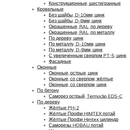
Конструкционные, шестигранные
Кровельные
Без шайбы, D-10мм, цинк
Без шайбы, D-8мм, цинк
Окрашенные, RAL, по дереву
Окрашенные, RAL, по металлу
По дереву, цинк
По металлу, D-10мм, цинк
По металлу, D-8мм, цинк
С увеличенным сверлом PT-5, цинк
Фасадные
Оконные
Оконные, острые, цинк
Оконные, со сверлом, жёлтые
Оконные, со сверлом, цинк
По бетону
Саморез острый, Termoclip EDS-C
По дереву
Жёлтые PH-2
Жёлтые Профи HIMTEX потай
Жёлтые Профи Himtex цилиндр
Саморезы HOBAU потай