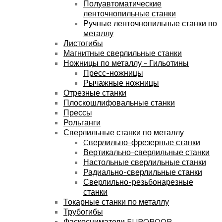
Полуавтоматические
ленточнопильные станки
Ручные ленточнопильные станки по
металлу
Листогибы
Магнитные сверлильные станки
Ножницы по металлу - Гильотины
Пресс-ножницы
Рычажные ножницы
Отрезные станки
Плоскошлифовальные станки
Прессы
Рольганги
Сверлильные станки по металлу
Cверлильно-фрезерные станки
Вертикально-сверлильные станки
Настольные сверлильные станки
Радиально-сверлильные станки
Сверлильно-резьбонарезные
станки
Токарные станки по металлу
Трубогибы
Фаскосниматели EUROBOOR