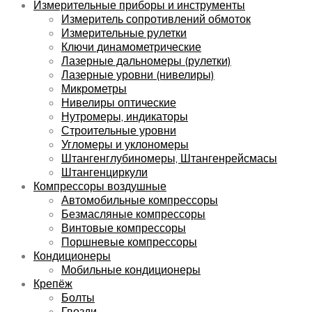
Измерительные приборы и инструменты
Измеритель сопротивлений обмоток
Измерительные рулетки
Ключи динамометрические
Лазерные дальномеры (рулетки)
Лазерные уровни (нивелиры)
Микрометры
Нивелиры оптические
Нутромеры, индикаторы
Строительные уровни
Угломеры и уклономеры
Штангенглубиномеры, Штангенрейсмасы
Штангенциркули
Компрессоры воздушные
Автомобильные компрессоры
Безмасляные компрессоры
Винтовые компрессоры
Поршневые компрессоры
Кондиционеры
Мобильные кондиционеры
Крепёж
Болты
Гвозди