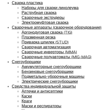
Сварка пластика
Наборы для сварки линолеума
Раструбная сварка
Сварочные экструдеры
Электромуфтовая сварка
Сварочные аппараты (сварочное оборудование)
Аргонодуговая сварка (TIG)
Плазменная резка
Приварка шпилек (STUD)
Сварочная автоматизация
Сварочные инверторы (MMA)
Сварочные полуавтоматы (MIG-MAG)
Снегоуборщики
Аккумуляторные снегоуборщики
Бензиновые снегоуборщики
Подметально-уборочные машины
Электрические снегоуборщики
Средства индивидуальной защиты
Аптечки и антисептики
Каски
Краги
Маски и респираторы