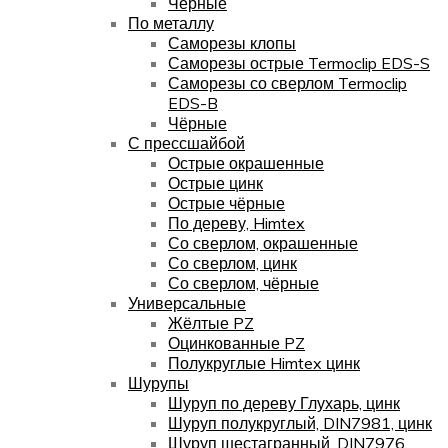
Чёрные
По металлу
Саморезы клопы
Саморезы острые Termoclip EDS-S
Саморезы со сверлом Termoclip
EDS-B
Чёрные
С прессшайбой
Острые окрашенные
Острые цинк
Острые чёрные
По дереву, Himtex
Со сверлом, окрашенные
Со сверлом, цинк
Со сверлом, чёрные
Универсальные
Жёлтые PZ
Оцинкованные PZ
Полукруглые Himtex цинк
Шурупы
Шуруп по дереву Глухарь, цинк
Шуруп полукруглый, DIN7981, цинк
Шуруп шестагранный, DIN7976,