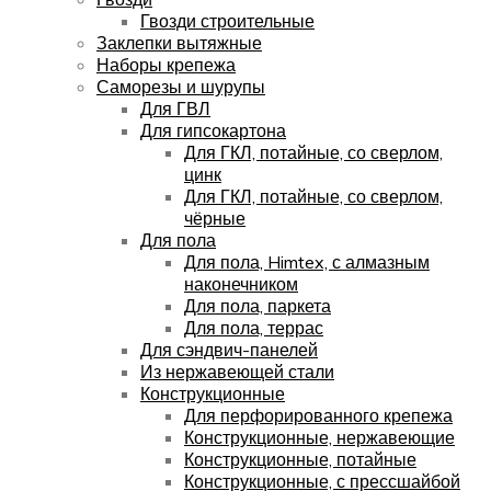
Гвозди строительные
Заклепки вытяжные
Наборы крепежа
Саморезы и шурупы
Для ГВЛ
Для гипсокартона
Для ГКЛ, потайные, со сверлом,
цинк
Для ГКЛ, потайные, со сверлом,
чёрные
Для пола
Для пола, Himtex, с алмазным
наконечником
Для пола, паркета
Для пола, террас
Для сэндвич-панелей
Из нержавеющей стали
Конструкционные
Для перфорированного крепежа
Конструкционные, нержавеющие
Конструкционные, потайные
Конструкционные, с прессшайбой