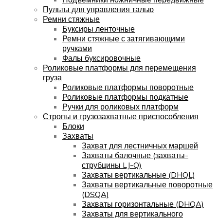
Пульты для управления талью
Ремни стяжные
Буксиры ленточные
Ремни стяжные с затягивающими
ручками
Фалы буксировочные
Роликовые платформы для перемещения
груза
Роликовые платформы поворотные
Роликовые платформы подкатные
Ручки для роликовых платформ
Стропы и грузозахватные приспособления
Блоки
Захваты
Захват для лестничных маршей
Захваты балочные (захваты-
струбцины LJ-Q)
Захваты вертикальные (DHQL)
Захваты вертикальные поворотные
(DSQA)
Захваты горизонтальные (DHQA)
Захваты для вертикального