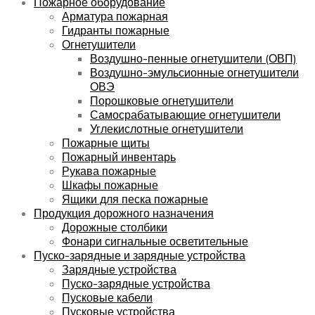
Пожарное оборудование
Арматура пожарная
Гидранты пожарные
Огнетушители
Воздушно-пенные огнетушители (ОВП)
Воздушно-эмульсионные огнетушители
ОВЭ
Порошковые огнетушители
Самосрабатывающие огнетушители
Углекислотные огнетушители
Пожарные щиты
Пожарный инвентарь
Рукава пожарные
Шкафы пожарные
Ящики для песка пожарные
Продукция дорожного назначения
Дорожные столбики
Фонари сигнальные осветительные
Пуско-зарядные и зарядные устройства
Зарядные устройства
Пуско-зарядные устройства
Пусковые кабели
Пусковые устройства