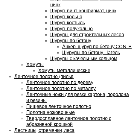
цинк
Шуруп-винт, конфирмат, цинк
Шуруп-кольцо
Шуруп-костыль
Шуруп-полукольцо
Шурупы для строительных лесов
Шурупы по бетону
Анкер-шуруп по бетону CON-R
Шурупы по бетону Нагель
Шурупы с качельным кольцом
Хомуты
Хомуты металлические
Ленточное полотно (пилы)
Ленточное полотно по дереву
Ленточное полотно по металлу
Ленточные ножи для резки картона, поролона
и резины
Пищевое ленточное полотно
Полотна ножовочные
Твердосплавное ленточное полотно с
абразивной крошкой
Лестницы, стремянки, леса