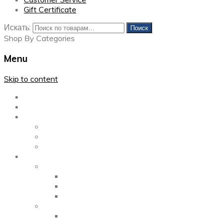
Gift Certificate
Искать:
Поиск
Shop By Categories
Menu
Skip to content
Главная
Каталог
Блог
Left Sidebar
Right Sidebar
Full Width
Media
Gallery
2 Columns
3 Columns
4 Columns
Portfolio
2 Columns