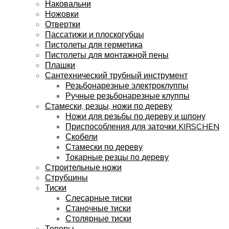
Наковальни
Ножовки
Отвертки
Пассатижи и плоскогубцы
Пистолеты для герметика
Пистолеты для монтажной пены
Плашки
Сантехнический трубный инструмент
Резьбонарезные электроклуппы
Ручные резьбонарезные клуппы
Стамески, резцы, ножи по дереву
Ножи для резьбы по дереву и шпону
Приспособления для заточки KIRSCHEN
Скобели
Стамески по дереву
Токарные резцы по дереву
Строительные ножи
Струбцины
Тиски
Слесарные тиски
Станочные тиски
Столярные тиски
Топоры