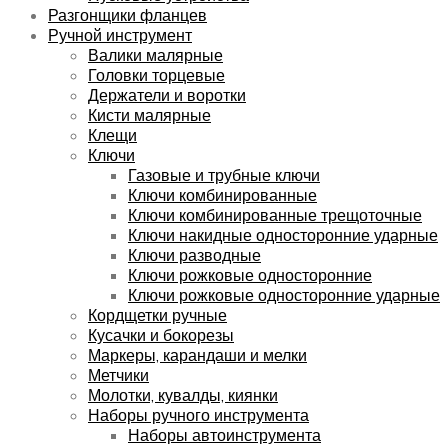
Разгонщики фланцев
Ручной инструмент
Валики малярные
Головки торцевые
Держатели и воротки
Кисти малярные
Клещи
Ключи
Газовые и трубные ключи
Ключи комбинированные
Ключи комбинированные трещоточные
Ключи накидные односторонние ударные
Ключи разводные
Ключи рожковые односторонние
Ключи рожковые односторонние ударные
Кордщетки ручные
Кусачки и бокорезы
Маркеры, карандаши и мелки
Метчики
Молотки, кувалды, киянки
Наборы ручного инструмента
Наборы автоинструмента