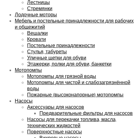
Лестницы
Стремянки
Лодочные моторы
Мебель и постельные принадлежности для рабочих
и общежитий
Вешалки
Кровати
Постельные принадлежности
Стулья, табуреты
Уличные щетки для обуви
Этажерки, полки для обуви, банкетки
Мотопомпы
Мотопомпы для грязной воды
Мотопомпы для чистой и слабозагрязнённой
воды
Пожарные (высоконапорные) мотопомпы
Насосы
Аксессуары для насосов
Предварительные фильтры для насосов
Насосы для перекачки топлива, масла,
технических жидкостей
Поверхностные насосы
Вихревые насосы