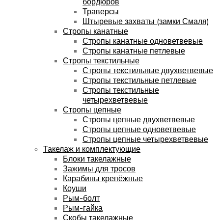
бордюров
Траверсы
Штыревые захваты (замки Смаля)
Стропы канатные
Стропы канатные одноветвевые
Стропы канатные петлевые
Стропы текстильные
Стропы текстильные двухветвевые
Стропы текстильные петлевые
Стропы текстильные
четырехветвевые
Стропы цепные
Стропы цепные двухветвевые
Стропы цепные одноветвевые
Стропы цепные четырехветвевые
Такелаж и комплектующие
Блоки такелажные
Зажимы для тросов
Карабины крепёжные
Коуши
Рым-болт
Рым-гайка
Скобы такелажные