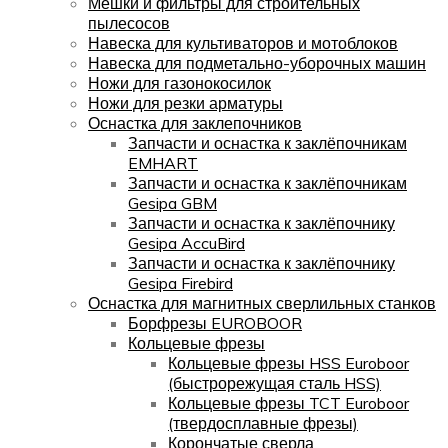
Мешки и фильтры для строительных
пылесосов
Навеска для культиваторов и мотоблоков
Навеска для подметально-уборочных машин
Ножи для газонокосилок
Ножи для резки арматуры
Оснастка для заклепочников
Запчасти и оснастка к заклёпочникам
EMHART
Запчасти и оснастка к заклёпочникам
Gesipa GBM
Запчасти и оснастка к заклёпочнику
Gesipa AccuBird
Запчасти и оснастка к заклёпочнику
Gesipa Firebird
Оснастка для магнитных сверлильных станков
Борфрезы EUROBOOR
Кольцевые фрезы
Кольцевые фрезы HSS Euroboor
(быстрорежущая сталь HSS)
Кольцевые фрезы TCT Euroboor
(твердосплавные фрезы)
Корончатые сверла