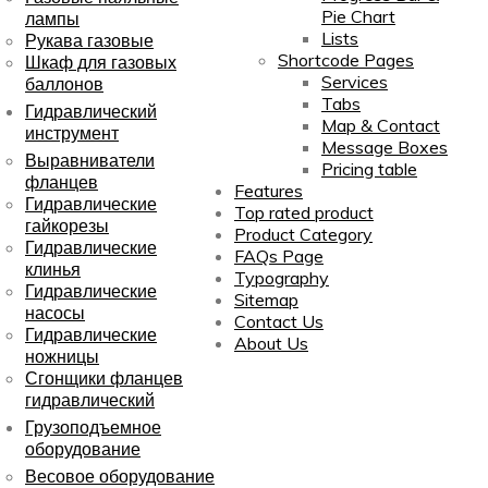
Pie Chart
лампы
Lists
Рукава газовые
Shortcode Pages
Шкаф для газовых
Services
баллонов
Tabs
Гидравлический
Map & Contact
инструмент
Message Boxes
Выравниватели
Pricing table
фланцев
Features
Гидравлические
Top rated product
гайкорезы
Product Category
Гидравлические
FAQs Page
клинья
Typography
Гидравлические
Sitemap
насосы
Contact Us
Гидравлические
About Us
ножницы
Сгонщики фланцев
гидравлический
Грузоподъемное
оборудование
Весовое оборудование