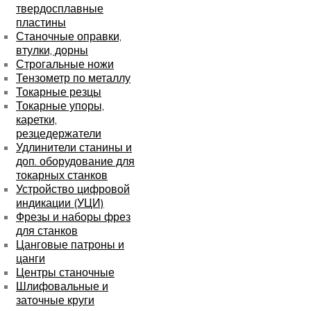
твердосплавные
пластины
Станочные оправки,
втулки, дорны
Строгальные ножи
Тензометр по металлу
Токарные резцы
Токарные упоры,
каретки,
резцедержатели
Удлинители станины и
доп. оборудование для
токарных станков
Устройство цифровой
индикации (УЦИ)
Фрезы и наборы фрез
для станков
Цанговые патроны и
цанги
Центры станочные
Шлифовальные и
заточные круги