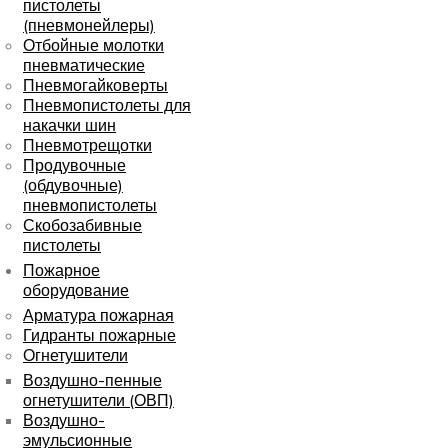
пистолеты
(пневмонейлеры)
Отбойные молотки
пневматические
Пневмогайковерты
Пневмопистолеты для
накачки шин
Пневмотрещотки
Продувочные
(обдувочные)
пневмопистолеты
Скобозабивные
пистолеты
Пожарное
оборудование
Арматура пожарная
Гидранты пожарные
Огнетушители
Воздушно-пенные
огнетушители (ОВП)
Воздушно-
эмульсионные