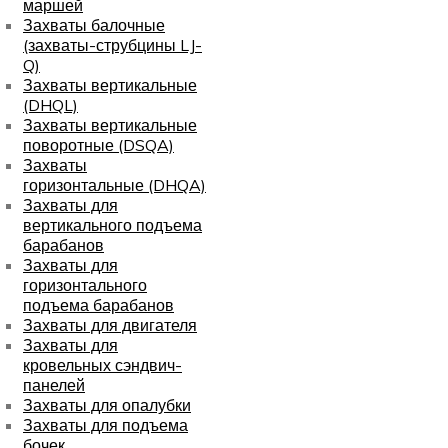
маршей
Захваты балочные
(захваты-струбцины LJ-
Q)
Захваты вертикальные
(DHQL)
Захваты вертикальные
поворотные (DSQA)
Захваты
горизонтальные (DHQA)
Захваты для
вертикального подъема
барабанов
Захваты для
горизонтального
подъема барабанов
Захваты для двигателя
Захваты для
кровельных сэндвич-
панелей
Захваты для опалубки
Захваты для подъема
бочек