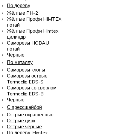
По дереву
Жёлтые PH-2
Жёлтые Профи HIMTEX
потай
Жёлтые Профи Himtex
цилиндр
Саморезы HOBAU
потай
Чёрные
По металлу
Саморезы клопы
Саморезы острые
Termoclip EDS-S
Саморезы со сверлом
Termoclip EDS-B
Чёрные
С прессшайбой
Острые окрашенные
Острые цинк
Острые чёрные
По дереву, Himtex