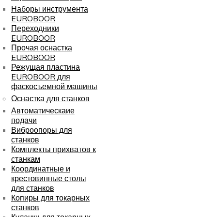
Наборы инструмента
EUROBOOR
Переходники
EUROBOOR
Прочая оснастка
EUROBOOR
Режущая пластина
EUROBOOR для
фаскосъемной машины
Оснастка для станков
Автоматическаие
подачи
Виброопоры для
станков
Комплекты прихватов к
станкам
Координатные и
крестовинные столы
для станков
Копиры для токарных
станков