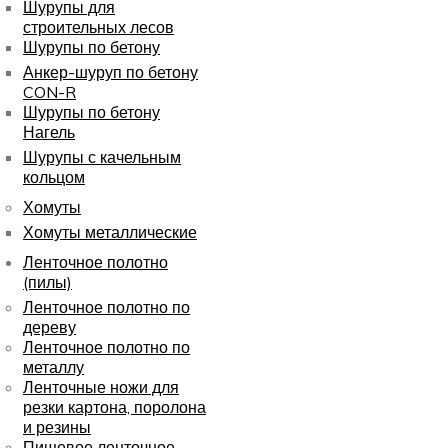
Шурупы для
строительных лесов
Шурупы по бетону
Анкер-шуруп по бетону
CON-R
Шурупы по бетону
Нагель
Шурупы с качельным
кольцом
Хомуты
Хомуты металлические
Ленточное полотно
(пилы)
Ленточное полотно по
дереву
Ленточное полотно по
металлу
Ленточные ножи для
резки картона, поролона
и резины
Пищевое ленточное