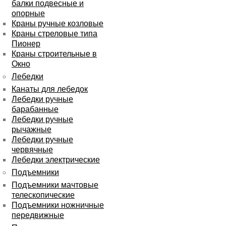
балки подвесные и
опорные
Краны ручные козловые
Краны стреловые типа
Пионер
Краны строительные в
Окно
Лебедки
Канаты для лебедок
Лебедки ручные
барабанные
Лебедки ручные
рычажные
Лебедки ручные
червячные
Лебедки электрические
Подъемники
Подъемники мачтовые
телескопические
Подъемники ножничные
передвижные