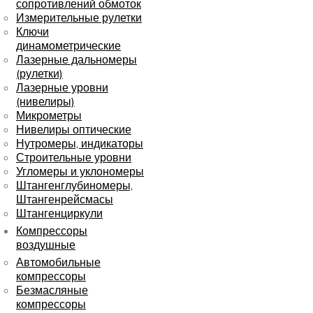
сопротивлений обмоток
Измерительные рулетки
Ключи
динамометрические
Лазерные дальномеры
(рулетки)
Лазерные уровни
(нивелиры)
Микрометры
Нивелиры оптические
Нутромеры, индикаторы
Строительные уровни
Угломеры и уклономеры
Штангенглубиномеры,
Штангенрейсмасы
Штангенциркули
Компрессоры
воздушные
Автомобильные
компрессоры
Безмасляные
компрессоры