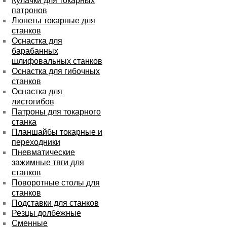
Кулачки для токарных
патронов
Люнеты токарные для
станков
Оснастка для
барабанных
шлифовальных станков
Оснастка для гибочных
станков
Оснастка для
листогибов
Патроны для токарного
станка
Планшайбы токарные и
переходники
Пневматические
зажимные тяги для
станков
Поворотные столы для
станков
Подставки для станков
Резцы долбежные
Сменные