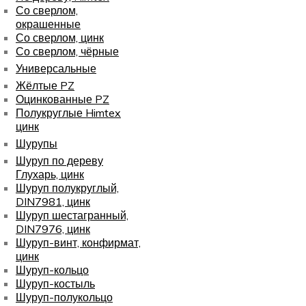
Со сверлом,
окрашенные
Со сверлом, цинк
Со сверлом, чёрные
Универсальные
Жёлтые PZ
Оцинкованные PZ
Полукруглые Himtex
цинк
Шурупы
Шуруп по дереву
Глухарь, цинк
Шуруп полукруглый,
DIN7981, цинк
Шуруп шестагранный,
DIN7976, цинк
Шуруп-винт, конфирмат,
цинк
Шуруп-кольцо
Шуруп-костыль
Шуруп-полукольцо