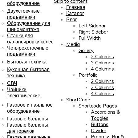
Skip to content
оборудование
Главная
Двухстоечные
Каталог
подъемники
Блог
Оборудование для
Left Sidebar
шиномонтажа
Right Sidebar
Станки для
Full Width
балансировки колес
Media
Четырехстоечные
Gallery
подъемники
2 Columns
Бытовая техника
3 Columns
4 Columns
Кухонная бытовая
Portfolio
техника
2 Columns
СВЧ
3 Columns
Чайники
4 Columns
электрические
ShortCode
Газовое и паяльное
Shortcode Pages
оборудование
Accordions &
Toggles
Газовые баллоны
Buttons
Газовые баллоны
Divider
для горелок
Progress Bar &
Газовые паяльные