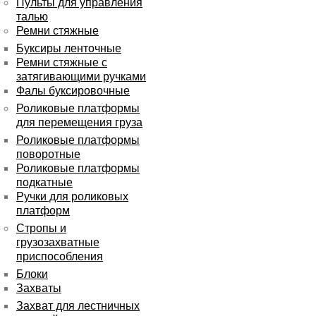
Пульты для управления
талью
Ремни стяжные
Буксиры ленточные
Ремни стяжные с
затягивающими ручками
Фалы буксировочные
Роликовые платформы
для перемещения груза
Роликовые платформы
поворотные
Роликовые платформы
подкатные
Ручки для роликовых
платформ
Стропы и
грузозахватные
приспособления
Блоки
Захваты
Захват для лестничных