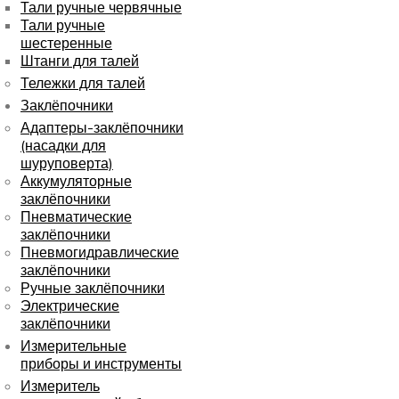
Тали ручные червячные
Тали ручные
шестеренные
Штанги для талей
Тележки для талей
Заклёпочники
Адаптеры-заклёпочники
(насадки для
шуруповерта)
Аккумуляторные
заклёпочники
Пневматические
заклёпочники
Пневмогидравлические
заклёпочники
Ручные заклёпочники
Электрические
заклёпочники
Измерительные
приборы и инструменты
Измеритель