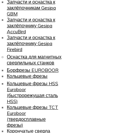
Запчасти и оснастка к
заклёпочникам Gesipa
GBM
Запчасти и оснастка к
заклёпочнику Gesipa
AccuBird
Запчасти и оснастка к
заклёпочнику Gesipa
Firebird
Оснастка для магнитных
сверлильных станков
Борфрезы EUROBOOR
Кольцевые фрезы
Кольцевые фрезы HSS
Euroboor
(быстрорежущая сталь
HSS)
Кольцевые фрезы TCT
Euroboor
(твердосплавные
фрезы)
Корончатые сверла