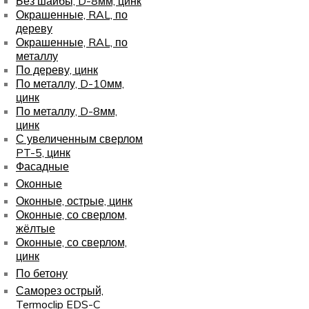
Без шайбы, D-8мм, цинк
Окрашенные, RAL, по
дереву
Окрашенные, RAL, по
металлу
По дереву, цинк
По металлу, D-10мм,
цинк
По металлу, D-8мм,
цинк
С увеличенным сверлом
PT-5, цинк
Фасадные
Оконные
Оконные, острые, цинк
Оконные, со сверлом,
жёлтые
Оконные, со сверлом,
цинк
По бетону
Саморез острый,
Termoclip EDS-C