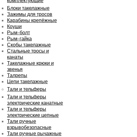
комплектующие
Блоки такелажные
Зажимы для тросов
Карабины крепёжные
Коуши
Рым-болт
Рым-гайка
Скобы такелажные
Стальные тросы и
канаты
Такелажные крюки и
звенья
Талрепы
Цепи такелажные
Тали и тельферы
Тали и тельферы
электрические канатные
Тали и тельферы
электрические цепные
Тали ручные
взрывобезопасные
Тали ручные рычажные