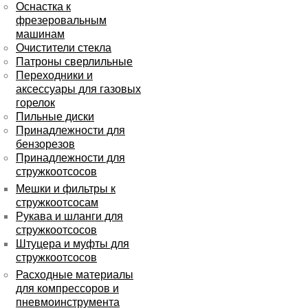
Оснастка к
фрезеровальным
машинам
Очистители стекла
Патроны сверлильные
Переходники и
аксессуары для газовых
горелок
Пильные диски
Принадлежности для
бензорезов
Принадлежности для
стружкоотсосов
Мешки и фильтры к
стружкоотсосам
Рукава и шланги для
стружкоотсосов
Штуцера и муфты для
стружкоотсосов
Расходные материалы
для компрессоров и
пневмоинструмента