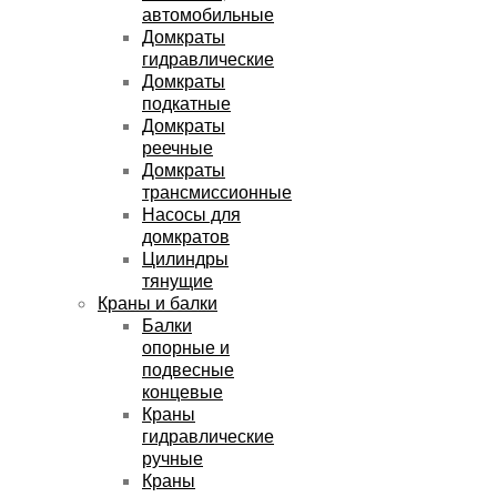
автомобильные
Домкраты
гидравлические
Домкраты
подкатные
Домкраты
реечные
Домкраты
трансмиссионные
Насосы для
домкратов
Цилиндры
тянущие
Краны и балки
Балки
опорные и
подвесные
концевые
Краны
гидравлические
ручные
Краны