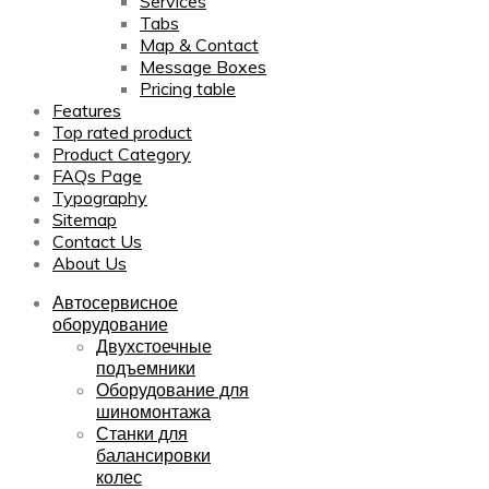
Services
Tabs
Map & Contact
Message Boxes
Pricing table
Features
Top rated product
Product Category
FAQs Page
Typography
Sitemap
Contact Us
About Us
Автосервисное
оборудование
Двухстоечные
подъемники
Оборудование для
шиномонтажа
Станки для
балансировки
колес