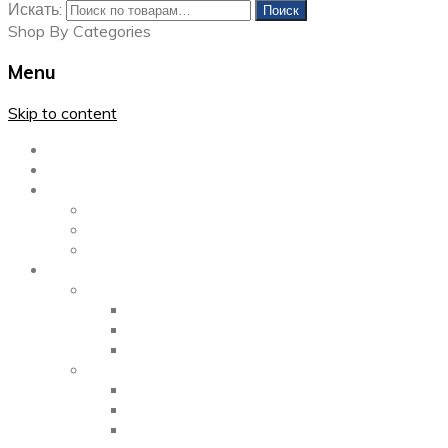
Искать:
Поиск
Shop By Categories
Menu
Skip to content
Главная
Каталог
Блог
Left Sidebar
Right Sidebar
Full Width
Media
Gallery
2 Columns
3 Columns
4 Columns
Portfolio
2 Columns
3 Columns
4 Columns