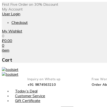
First Five Order on 30% Discount
My Account
User Login
Checkout
My Wishlist
0
₽
0.00
0
item
Cart
Inquiry on Whats up
Free Wor
+91 9874563210
Order A
Today’s Deal
Customer Service
Gift Certificate