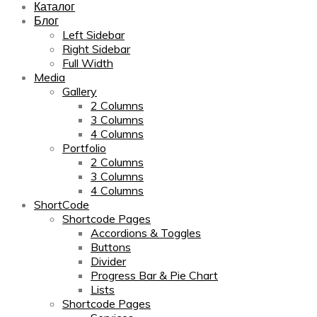
Каталог
Блог
Left Sidebar
Right Sidebar
Full Width
Media
Gallery
2 Columns
3 Columns
4 Columns
Portfolio
2 Columns
3 Columns
4 Columns
ShortCode
Shortcode Pages
Accordions & Toggles
Buttons
Divider
Progress Bar & Pie Chart
Lists
Shortcode Pages