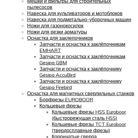
Мешки и фильтры для строительных
пылесосов
Навеска для культиваторов и мотоблоков
Навеска для подметально-уборочных машин
Ножи для газонокосилок
Ножи для резки арматуры
Оснастка для заклепочников
Запчасти и оснастка к заклёпочникам
EMHART
Запчасти и оснастка к заклёпочникам
Gesipa GBM
Запчасти и оснастка к заклёпочнику
Gesipa AccuBird
Запчасти и оснастка к заклёпочнику
Gesipa Firebird
Оснастка для магнитных сверлильных станков
Борфрезы EUROBOOR
Кольцевые фрезы
Кольцевые фрезы HSS Euroboor
(быстрорежущая сталь HSS)
Кольцевые фрезы TCT Euroboor
(твердосплавные фрезы)
Корончатые сверла