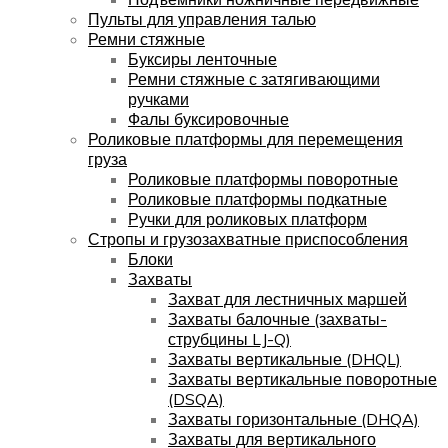
Пульты для управления талью
Ремни стяжные
Буксиры ленточные
Ремни стяжные с затягивающими
ручками
Фалы буксировочные
Роликовые платформы для перемещения
груза
Роликовые платформы поворотные
Роликовые платформы подкатные
Ручки для роликовых платформ
Стропы и грузозахватные приспособления
Блоки
Захваты
Захват для лестничных маршей
Захваты балочные (захваты-
струбцины LJ-Q)
Захваты вертикальные (DHQL)
Захваты вертикальные поворотные
(DSQA)
Захваты горизонтальные (DHQA)
Захваты для вертикального