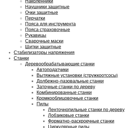
Наколенники
Наушники защитные
Очки защитные
Перчатки
Пояса для инструмента
Пояса страховочные
Рукавицы
Сварочные маски
Щитки защитные
Стабилизаторы напряжения
Станки
Деревообрабатывающие станки
Автоподатчики
Вытяжные установки (стружкоотсосы)
Долбежно-пазовальные станки
Заточные станки по дереву
Комбинированные станки
Кромкооблицовочные станки
Пилы
Ленточнопильные станки по дереву
Лобзиковые станки
Форматно-раскроечные станки
Циркулярные пилы