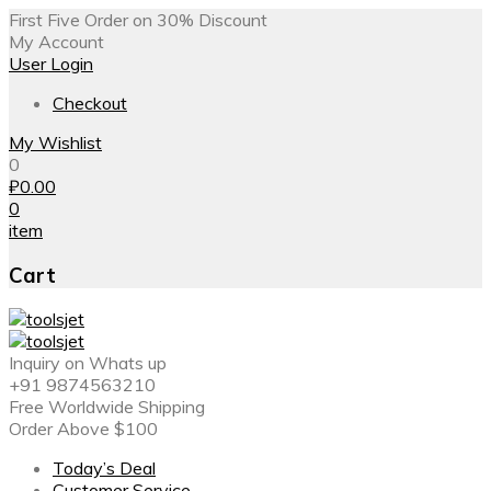
First Five Order on 30% Discount
My Account
User Login
Checkout
My Wishlist
0
₽
0.00
0
item
Cart
Inquiry on Whats up
+91 9874563210
Free Worldwide Shipping
Order Above $100
Today’s Deal
Customer Service