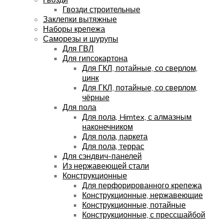
Гвозди строительные
Заклепки вытяжные
Наборы крепежа
Саморезы и шурупы
Для ГВЛ
Для гипсокартона
Для ГКЛ, потайные, со сверлом,
цинк
Для ГКЛ, потайные, со сверлом,
чёрные
Для пола
Для пола, Himtex, с алмазным
наконечником
Для пола, паркета
Для пола, террас
Для сэндвич-панелей
Из нержавеющей стали
Конструкционные
Для перфорированного крепежа
Конструкционные, нержавеющие
Конструкционные, потайные
Конструкционные, с прессшайбой