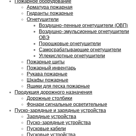
Пожарное оборудование
Арматура пожарная
Гидранты пожарные
Огнетушители
Воздушно-пенные огнетушители (ОВП)
Воздушно-эмульсионные огнетушители
ОВЭ
Порошковые огнетушители
Самосрабатывающие огнетушители
Углекислотные огнетушители
Пожарные щиты
Пожарный инвентарь
Рукава пожарные
Шкафы пожарные
Ящики для песка пожарные
Продукция дорожного назначения
Дорожные столбики
Фонари сигнальные осветительные
Пуско-зарядные и зарядные устройства
Зарядные устройства
Пуско-зарядные устройства
Пусковые кабели
Пусковые устройства