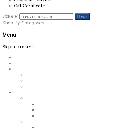
Gift Certificate
Искать:
Поиск
Shop By Categories
Menu
Skip to content
Главная
Каталог
Блог
Left Sidebar
Right Sidebar
Full Width
Media
Gallery
2 Columns
3 Columns
4 Columns
Portfolio
2 Columns