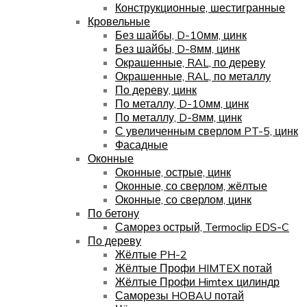
Конструкционные, шестигранные
Кровельные
Без шайбы, D-10мм, цинк
Без шайбы, D-8мм, цинк
Окрашенные, RAL, по дереву
Окрашенные, RAL, по металлу
По дереву, цинк
По металлу, D-10мм, цинк
По металлу, D-8мм, цинк
С увеличенным сверлом PT-5, цинк
Фасадные
Оконные
Оконные, острые, цинк
Оконные, со сверлом, жёлтые
Оконные, со сверлом, цинк
По бетону
Саморез острый, Termoclip EDS-C
По дереву
Жёлтые PH-2
Жёлтые Профи HIMTEX потай
Жёлтые Профи Himtex цилиндр
Саморезы HOBAU потай