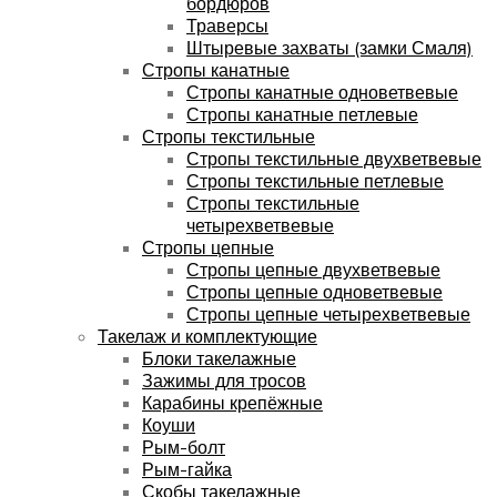
бордюров
Траверсы
Штыревые захваты (замки Смаля)
Стропы канатные
Стропы канатные одноветвевые
Стропы канатные петлевые
Стропы текстильные
Стропы текстильные двухветвевые
Стропы текстильные петлевые
Стропы текстильные
четырехветвевые
Стропы цепные
Стропы цепные двухветвевые
Стропы цепные одноветвевые
Стропы цепные четырехветвевые
Такелаж и комплектующие
Блоки такелажные
Зажимы для тросов
Карабины крепёжные
Коуши
Рым-болт
Рым-гайка
Скобы такелажные