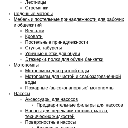
Лестницы
Стремянки
Лодочные моторы
Мебель и постельные принадлежности для рабочих
и общежитий
Вешалки
Кровати
Постельные принадлежности
Стулья, табуреты
Уличные щетки для обуви
Этажерки, полки для обуви, банкетки
Мотопомпы
Мотопомпы для грязной воды
Мотопомпы для чистой и слабозагрязнённой
воды
Пожарные (высоконапорные) мотопомпы
Насосы
Аксессуары для насосов
Предварительные фильтры для насосов
Насосы для перекачки топлива, масла,
технических жидкостей
Поверхностные насосы
Вихревые насосы