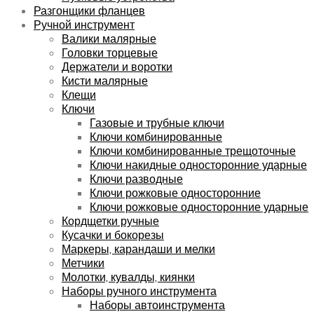
Разгонщики фланцев
Ручной инструмент
Валики малярные
Головки торцевые
Держатели и воротки
Кисти малярные
Клещи
Ключи
Газовые и трубные ключи
Ключи комбинированные
Ключи комбинированные трещоточные
Ключи накидные односторонние ударные
Ключи разводные
Ключи рожковые односторонние
Ключи рожковые односторонние ударные
Кордщетки ручные
Кусачки и бокорезы
Маркеры, карандаши и мелки
Метчики
Молотки, кувалды, киянки
Наборы ручного инструмента
Наборы автоинструмента