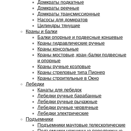
Домкраты подкатные
Домкраты реечные
Домкраты трансмиссионные
Насосы для домкратов
Цилиндры тянущие
Краны и балки
Балки опорные и подвесные концевые
Краны гидравлические ручные
Краны консольные
Краны мостовые, кран-балки подвесные
и опорные
Краны ручные козловые
Краны стреловые типа Пионер
Краны строительные в Окно
Лебедки
Канаты для лебедок
Лебедки ручные барабанные
Лебедки ручные рычажные
Лебедки ручные червячные
Лебедки электрические
Подъемники
Подъемники мачтовые телескопические
Подъемники ножничные передвижные