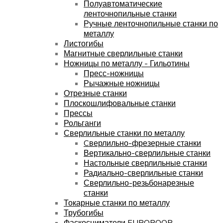
Полуавтоматические
ленточнопильные станки
Ручные ленточнопильные станки по
металлу
Листогибы
Магнитные сверлильные станки
Ножницы по металлу - Гильотины
Пресс-ножницы
Рычажные ножницы
Отрезные станки
Плоскошлифовальные станки
Прессы
Рольганги
Сверлильные станки по металлу
Cверлильно-фрезерные станки
Вертикально-сверлильные станки
Настольные сверлильные станки
Радиально-сверлильные станки
Сверлильно-резьбонарезные
станки
Токарные станки по металлу
Трубогибы
Фаскосниматели EUROBOOR