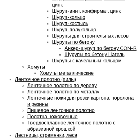
цинк
Шуруп-винт, конфирмат, цинк
Шуруп-кольцо
Шуруп-костыль
Шуруп-полукольцо
Шурупы для строительных лесов
Шурупы по бетону
Анкер-шуруп по бетону CON-R
Шурупы по бетону Нагель
Шурупы с качельным кольцом
Хомуты
Хомуты металлические
Ленточное полотно (пилы)
Ленточное полотно по дереву
Ленточное полотно по металлу
Ленточные ножи для резки картона, поролона
и резины
Пищевое ленточное полотно
Полотна ножовочные
Твердосплавное ленточное полотно с
абразивной крошкой
Лестницы, стремянки, леса