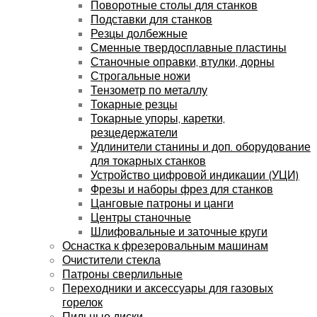
Поворотные столы для станков
Подставки для станков
Резцы долбежные
Сменные твердосплавные пластины
Станочные оправки, втулки, дорны
Строгальные ножи
Тензометр по металлу
Токарные резцы
Токарные упоры, каретки,
резцедержатели
Удлинители станины и доп. оборудование
для токарных станков
Устройство цифровой индикации (УЦИ)
Фрезы и наборы фрез для станков
Цанговые патроны и цанги
Центры станочные
Шлифовальные и заточные круги
Оснастка к фрезеровальным машинам
Очистители стекла
Патроны сверлильные
Переходники и аксессуары для газовых
горелок
Пильные диски