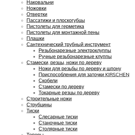
Наковальни
Ножовки
Отвертки
Пассатижи и плоскогубцы
Пистолеты для герметика
Пистолеты для монтажной пены
Плашки
Сантехнический трубный инструмент
Резьбонарезные электроклуппы
Ручные резьбонарезные клуппы
Стамески, резцы, ножи по дереву
Ножи для резьбы по дереву и шпону
Приспособления для заточки KIRSCHEN
Скобели
Стамески по дереву
Токарные резцы по дереву
Строительные ножи
Струбцины
Тиски
Слесарные тиски
Станочные тиски
Столярные тиски
Топоры