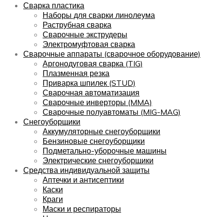
Сварка пластика
Наборы для сварки линолеума
Раструбная сварка
Сварочные экструдеры
Электромуфтовая сварка
Сварочные аппараты (сварочное оборудование)
Аргонодуговая сварка (TIG)
Плазменная резка
Приварка шпилек (STUD)
Сварочная автоматизация
Сварочные инверторы (MMA)
Сварочные полуавтоматы (MIG-MAG)
Снегоуборщики
Аккумуляторные снегоуборщики
Бензиновые снегоуборщики
Подметально-уборочные машины
Электрические снегоуборщики
Средства индивидуальной защиты
Аптечки и антисептики
Каски
Краги
Маски и респираторы