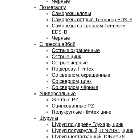
Чёрные
По металлу
Саморезы клопы
Саморезы острые Termoclip EDS-S
Саморезы со сверлом Termoclip
EDS-B
Чёрные
С прессшайбой
Острые окрашенные
Острые цинк
Острые чёрные
По дереву, Himtex
Со сверлом, окрашенные
Со сверлом, цинк
Со сверлом, чёрные
Универсальные
Жёлтые PZ
Оцинкованные PZ
Полукруглые Himtex цинк
Шурупы
Шуруп по дереву Глухарь, цинк
Шуруп полукруглый, DIN7981, цинк
Шуруп шестагранный, DIN7976,