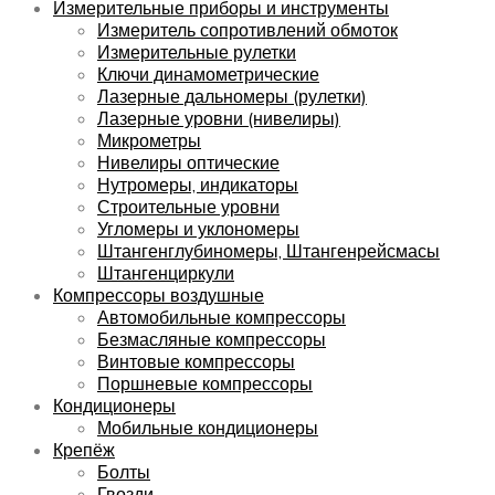
Измерительные приборы и инструменты
Измеритель сопротивлений обмоток
Измерительные рулетки
Ключи динамометрические
Лазерные дальномеры (рулетки)
Лазерные уровни (нивелиры)
Микрометры
Нивелиры оптические
Нутромеры, индикаторы
Строительные уровни
Угломеры и уклономеры
Штангенглубиномеры, Штангенрейсмасы
Штангенциркули
Компрессоры воздушные
Автомобильные компрессоры
Безмасляные компрессоры
Винтовые компрессоры
Поршневые компрессоры
Кондиционеры
Мобильные кондиционеры
Крепёж
Болты
Гвозди