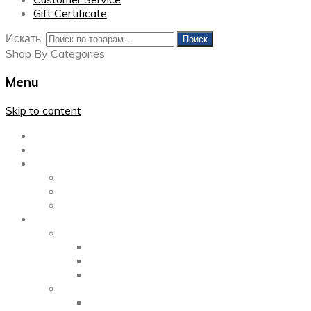
Gift Certificate
Искать:
Поиск
Shop By Categories
Menu
Skip to content
Главная
Каталог
Блог
Left Sidebar
Right Sidebar
Full Width
Media
Gallery
2 Columns
3 Columns
4 Columns
Portfolio
2 Columns