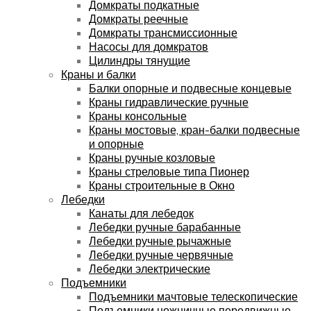
Домкраты подкатные
Домкраты реечные
Домкраты трансмиссионные
Насосы для домкратов
Цилиндры тянущие
Краны и балки
Балки опорные и подвесные концевые
Краны гидравлические ручные
Краны консольные
Краны мостовые, кран-балки подвесные
и опорные
Краны ручные козловые
Краны стреловые типа Пионер
Краны строительные в Окно
Лебедки
Канаты для лебедок
Лебедки ручные барабанные
Лебедки ручные рычажные
Лебедки ручные червячные
Лебедки электрические
Подъемники
Подъемники мачтовые телескопические
Подъемники ножничные передвижные