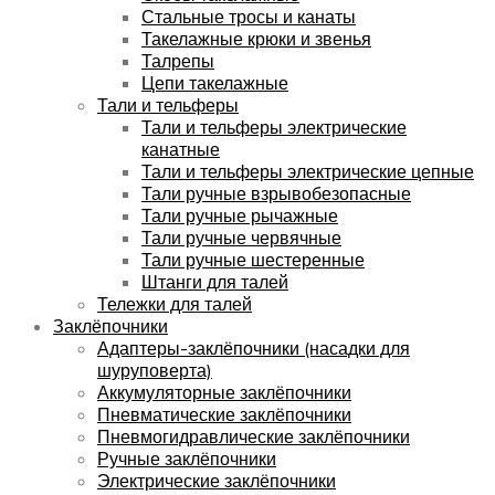
Стальные тросы и канаты
Такелажные крюки и звенья
Талрепы
Цепи такелажные
Тали и тельферы
Тали и тельферы электрические
канатные
Тали и тельферы электрические цепные
Тали ручные взрывобезопасные
Тали ручные рычажные
Тали ручные червячные
Тали ручные шестеренные
Штанги для талей
Тележки для талей
Заклёпочники
Адаптеры-заклёпочники (насадки для
шуруповерта)
Аккумуляторные заклёпочники
Пневматические заклёпочники
Пневмогидравлические заклёпочники
Ручные заклёпочники
Электрические заклёпочники