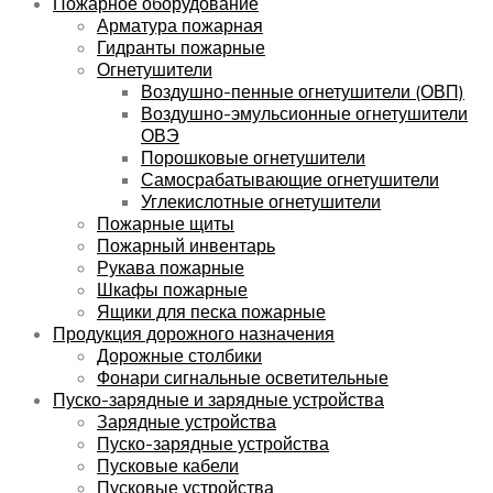
Пожарное оборудование
Арматура пожарная
Гидранты пожарные
Огнетушители
Воздушно-пенные огнетушители (ОВП)
Воздушно-эмульсионные огнетушители
ОВЭ
Порошковые огнетушители
Самосрабатывающие огнетушители
Углекислотные огнетушители
Пожарные щиты
Пожарный инвентарь
Рукава пожарные
Шкафы пожарные
Ящики для песка пожарные
Продукция дорожного назначения
Дорожные столбики
Фонари сигнальные осветительные
Пуско-зарядные и зарядные устройства
Зарядные устройства
Пуско-зарядные устройства
Пусковые кабели
Пусковые устройства