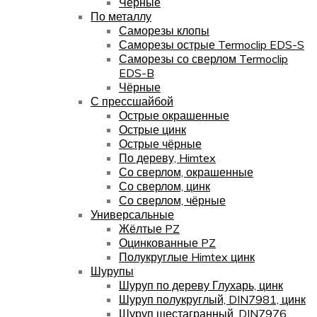
Чёрные
По металлу
Саморезы клопы
Саморезы острые Termoclip EDS-S
Саморезы со сверлом Termoclip
EDS-B
Чёрные
С прессшайбой
Острые окрашенные
Острые цинк
Острые чёрные
По дереву, Himtex
Со сверлом, окрашенные
Со сверлом, цинк
Со сверлом, чёрные
Универсальные
Жёлтые PZ
Оцинкованные PZ
Полукруглые Himtex цинк
Шурупы
Шуруп по дереву Глухарь, цинк
Шуруп полукруглый, DIN7981, цинк
Шуруп шестагранный, DIN7976,