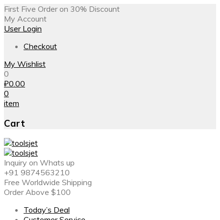
First Five Order on 30% Discount
My Account
User Login
Checkout
My Wishlist
0
₽
0.00
0
item
Cart
Inquiry on Whats up
+91 9874563210
Free Worldwide Shipping
Order Above $100
Today’s Deal
Customer Service