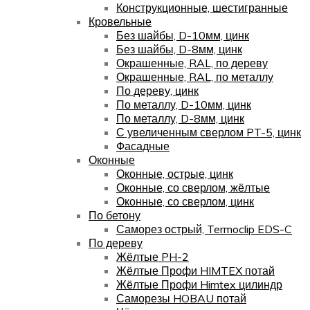
Конструкционные, шестигранные
Кровельные
Без шайбы, D-10мм, цинк
Без шайбы, D-8мм, цинк
Окрашенные, RAL, по дереву
Окрашенные, RAL, по металлу
По дереву, цинк
По металлу, D-10мм, цинк
По металлу, D-8мм, цинк
С увеличенным сверлом PT-5, цинк
Фасадные
Оконные
Оконные, острые, цинк
Оконные, со сверлом, жёлтые
Оконные, со сверлом, цинк
По бетону
Саморез острый, Termoclip EDS-C
По дереву
Жёлтые PH-2
Жёлтые Профи HIMTEX потай
Жёлтые Профи Himtex цилиндр
Саморезы HOBAU потай