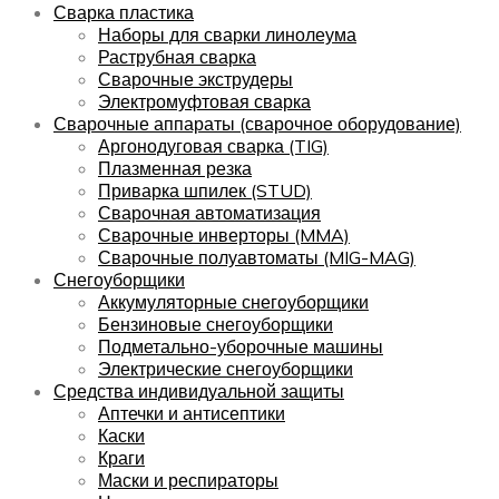
Сварка пластика
Наборы для сварки линолеума
Раструбная сварка
Сварочные экструдеры
Электромуфтовая сварка
Сварочные аппараты (сварочное оборудование)
Аргонодуговая сварка (TIG)
Плазменная резка
Приварка шпилек (STUD)
Сварочная автоматизация
Сварочные инверторы (MMA)
Сварочные полуавтоматы (MIG-MAG)
Снегоуборщики
Аккумуляторные снегоуборщики
Бензиновые снегоуборщики
Подметально-уборочные машины
Электрические снегоуборщики
Средства индивидуальной защиты
Аптечки и антисептики
Каски
Краги
Маски и респираторы