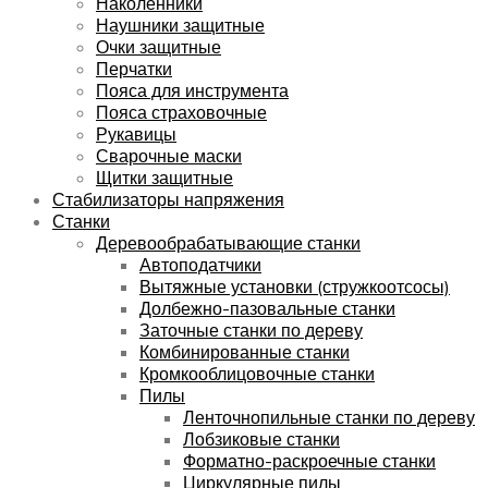
Наколенники
Наушники защитные
Очки защитные
Перчатки
Пояса для инструмента
Пояса страховочные
Рукавицы
Сварочные маски
Щитки защитные
Стабилизаторы напряжения
Станки
Деревообрабатывающие станки
Автоподатчики
Вытяжные установки (стружкоотсосы)
Долбежно-пазовальные станки
Заточные станки по дереву
Комбинированные станки
Кромкооблицовочные станки
Пилы
Ленточнопильные станки по дереву
Лобзиковые станки
Форматно-раскроечные станки
Циркулярные пилы