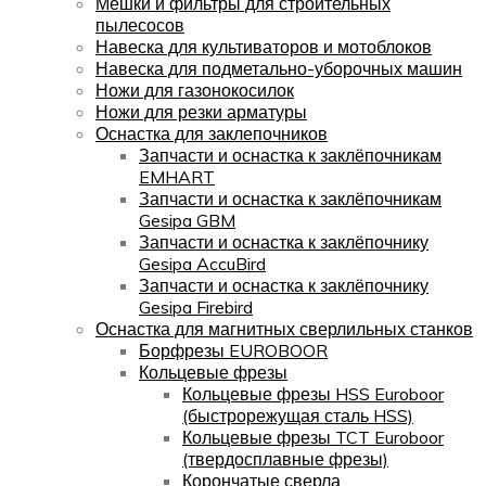
Мешки и фильтры для строительных
пылесосов
Навеска для культиваторов и мотоблоков
Навеска для подметально-уборочных машин
Ножи для газонокосилок
Ножи для резки арматуры
Оснастка для заклепочников
Запчасти и оснастка к заклёпочникам
EMHART
Запчасти и оснастка к заклёпочникам
Gesipa GBM
Запчасти и оснастка к заклёпочнику
Gesipa AccuBird
Запчасти и оснастка к заклёпочнику
Gesipa Firebird
Оснастка для магнитных сверлильных станков
Борфрезы EUROBOOR
Кольцевые фрезы
Кольцевые фрезы HSS Euroboor
(быстрорежущая сталь HSS)
Кольцевые фрезы TCT Euroboor
(твердосплавные фрезы)
Корончатые сверла