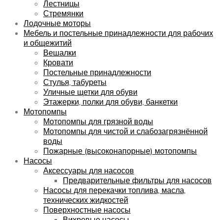
Лестницы
Стремянки
Лодочные моторы
Мебель и постельные принадлежности для рабочих
и общежитий
Вешалки
Кровати
Постельные принадлежности
Стулья, табуреты
Уличные щетки для обуви
Этажерки, полки для обуви, банкетки
Мотопомпы
Мотопомпы для грязной воды
Мотопомпы для чистой и слабозагрязнённой
воды
Пожарные (высоконапорные) мотопомпы
Насосы
Аксессуары для насосов
Предварительные фильтры для насосов
Насосы для перекачки топлива, масла,
технических жидкостей
Поверхностные насосы
Вихревые насосы