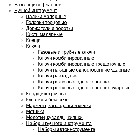
Разгонщики фланцев
Ручной инструмент
Валики малярные
Головки торцевые
Держатели и воротки
Кисти малярные
Клещи
Ключи
Газовые и трубные ключи
Ключи комбинированные
Ключи комбинированные трещоточные
Ключи накидные односторонние ударные
Ключи разводные
Ключи рожковые односторонние
Ключи рожковые односторонние ударные
Кордщетки ручные
Кусачки и бокорезы
Маркеры, карандаши и мелки
Метчики
Молотки, кувалды, киянки
Наборы ручного инструмента
Наборы автоинструмента