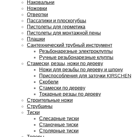
Наковальни
Ножовки
Отвертки
Пассатижи и плоскогубцы
Пистолеты для герметика
Пистолеты для монтажной пены
Плашки
Сантехнический трубный инструмент
Резьбонарезные электроклуппы
Ручные резьбонарезные клуппы
Стамески, резцы, ножи по дереву
Ножи для резьбы по дереву и шпону
Приспособления для заточки KIRSCHEN
Скобели
Стамески по дереву
Токарные резцы по дереву
Строительные ножи
Струбцины
Тиски
Слесарные тиски
Станочные тиски
Столярные тиски
Топоры