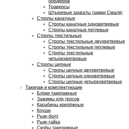
бордюров
Траверсы
Штыревые захваты (замки Смаля)
Стропы канатные
Стропы канатные одноветвевые
Стропы канатные петлевые
Стропы текстильные
Стропы текстильные двухветвевые
Стропы текстильные петлевые
Стропы текстильные
четырехветвевые
Стропы цепные
Стропы цепные двухветвевые
Стропы цепные одноветвевые
Стропы цепные четырехветвевые
Такелаж и комплектующие
Блоки такелажные
Зажимы для тросов
Карабины крепёжные
Коуши
Рым-болт
Рым-гайка
Скобы такелажные