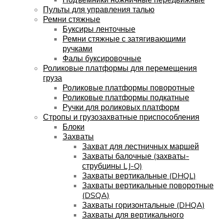
Пульты для управления талью
Ремни стяжные
Буксиры ленточные
Ремни стяжные с затягивающими
ручками
Фалы буксировочные
Роликовые платформы для перемещения
груза
Роликовые платформы поворотные
Роликовые платформы подкатные
Ручки для роликовых платформ
Стропы и грузозахватные приспособления
Блоки
Захваты
Захват для лестничных маршей
Захваты балочные (захваты-
струбцины LJ-Q)
Захваты вертикальные (DHQL)
Захваты вертикальные поворотные
(DSQA)
Захваты горизонтальные (DHQA)
Захваты для вертикального