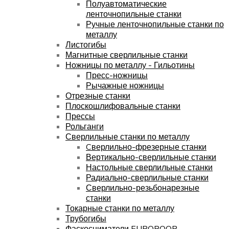
Полуавтоматические
ленточнопильные станки
Ручные ленточнопильные станки по
металлу
Листогибы
Магнитные сверлильные станки
Ножницы по металлу - Гильотины
Пресс-ножницы
Рычажные ножницы
Отрезные станки
Плоскошлифовальные станки
Прессы
Рольганги
Сверлильные станки по металлу
Cверлильно-фрезерные станки
Вертикально-сверлильные станки
Настольные сверлильные станки
Радиально-сверлильные станки
Сверлильно-резьбонарезные
станки
Токарные станки по металлу
Трубогибы
Фаскосниматели EUROBOOR