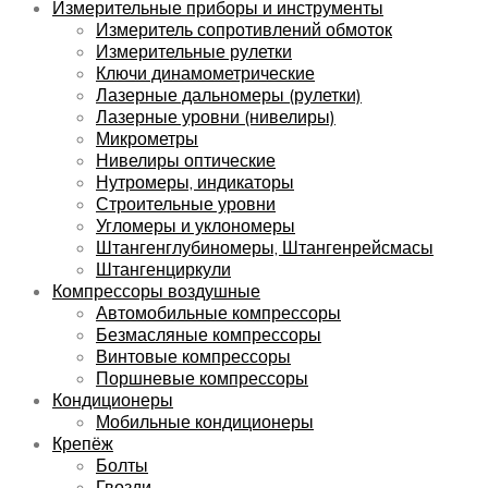
Измерительные приборы и инструменты
Измеритель сопротивлений обмоток
Измерительные рулетки
Ключи динамометрические
Лазерные дальномеры (рулетки)
Лазерные уровни (нивелиры)
Микрометры
Нивелиры оптические
Нутромеры, индикаторы
Строительные уровни
Угломеры и уклономеры
Штангенглубиномеры, Штангенрейсмасы
Штангенциркули
Компрессоры воздушные
Автомобильные компрессоры
Безмасляные компрессоры
Винтовые компрессоры
Поршневые компрессоры
Кондиционеры
Мобильные кондиционеры
Крепёж
Болты
Гвозди