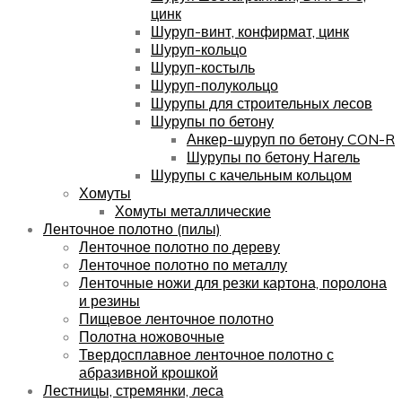
цинк
Шуруп-винт, конфирмат, цинк
Шуруп-кольцо
Шуруп-костыль
Шуруп-полукольцо
Шурупы для строительных лесов
Шурупы по бетону
Анкер-шуруп по бетону CON-R
Шурупы по бетону Нагель
Шурупы с качельным кольцом
Хомуты
Хомуты металлические
Ленточное полотно (пилы)
Ленточное полотно по дереву
Ленточное полотно по металлу
Ленточные ножи для резки картона, поролона
и резины
Пищевое ленточное полотно
Полотна ножовочные
Твердосплавное ленточное полотно с
абразивной крошкой
Лестницы, стремянки, леса