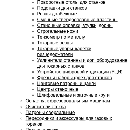
Поворотные столы для станков
Подставки для станков
Резцы долбежные
Сменные твердосплавные пластины
Станочные оправки, втулки, дорны
Строгальные ножи
Тензометр по металлу
Токарные резцы
Токарные упоры, каретки,
резцедержатели
Удлинители станины и доп. оборудование
для токарных станков
Устройство цифровой индикации (УЦИ)
Фрезы и наборы фрез для станков
Цанговые патроны и цанги
Центры станочные
Шлифовальные и заточные круги
Оснастка к фрезеровальным машинам
Очистители стекла
Патроны сверлильные
Переходники и аксессуары для газовых
горелок
Пильные диски