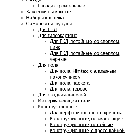
Гвозди строительные
Заклепки вытяжные
Наборы крепежа
Саморезы и шурупы
Для ГВЛ
Для гипсокартона
Для ГКЛ, потайные, со сверлом,
цинк
Для ГКЛ, потайные, со сверлом,
чёрные
Для пола
Для пола, Himtex, с алмазным
наконечником
Для пола, паркета
Для пола, террас
Для сэндвич-панелей
Из нержавеющей стали
Конструкционные
Для перфорированного крепежа
Конструкционные, нержавеющие
Конструкционные, потайные
Конструкционные, с прессшайбой