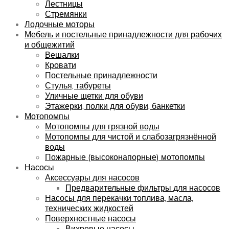
Лестницы
Стремянки
Лодочные моторы
Мебель и постельные принадлежности для рабочих
и общежитий
Вешалки
Кровати
Постельные принадлежности
Стулья, табуреты
Уличные щетки для обуви
Этажерки, полки для обуви, банкетки
Мотопомпы
Мотопомпы для грязной воды
Мотопомпы для чистой и слабозагрязнённой
воды
Пожарные (высоконапорные) мотопомпы
Насосы
Аксессуары для насосов
Предварительные фильтры для насосов
Насосы для перекачки топлива, масла,
технических жидкостей
Поверхностные насосы
Вихревые насосы