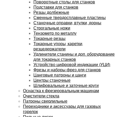
Поворотные столы для станков
Подставки для станков
Резцы долбежные
Сменные твердосплавные пластины
Станочные оправки, втулки, дорны
Строгальные ножи
Тензометр по металлу
Токарные резцы
Токарные упоры, каретки,
резцедержатели
Удлинители станины и доп. оборудование
для токарных станков
Устройство цифровой индикации (УЦИ)
Фрезы и наборы фрез для станков
Цанговые патроны и цанги
Центры станочные
Шлифовальные и заточные круги
Оснастка к фрезеровальным машинам
Очистители стекла
Патроны сверлильные
Переходники и аксессуары для газовых
горелок
Пильные диски