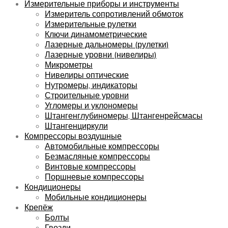
Измерительные приборы и инструменты
Измеритель сопротивлений обмоток
Измерительные рулетки
Ключи динамометрические
Лазерные дальномеры (рулетки)
Лазерные уровни (нивелиры)
Микрометры
Нивелиры оптические
Нутромеры, индикаторы
Строительные уровни
Угломеры и уклономеры
Штангенглубиномеры, Штангенрейсмасы
Штангенциркули
Компрессоры воздушные
Автомобильные компрессоры
Безмасляные компрессоры
Винтовые компрессоры
Поршневые компрессоры
Кондиционеры
Мобильные кондиционеры
Крепёж
Болты
Гвозди