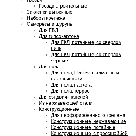
Гвозди строительные
Заклепки вытяжные
Наборы крепежа
Саморезы и шурупы
Для ГВЛ
Для гипсокартона
Для ГКЛ, потайные, со сверлом,
цинк
Для ГКЛ, потайные, со сверлом,
чёрные
Для пола
Для пола, Himtex, с алмазным
наконечником
Для пола, паркета
Для пола, террас
Для сэндвич-панелей
Из нержавеющей стали
Конструкционные
Для перфорированного крепежа
Конструкционные, нержавеющие
Конструкционные, потайные
Конструкционные, с прессшайбой