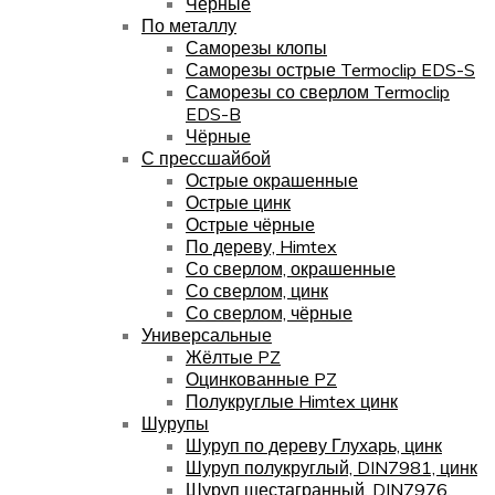
Чёрные
По металлу
Саморезы клопы
Саморезы острые Termoclip EDS-S
Саморезы со сверлом Termoclip
EDS-B
Чёрные
С прессшайбой
Острые окрашенные
Острые цинк
Острые чёрные
По дереву, Himtex
Со сверлом, окрашенные
Со сверлом, цинк
Со сверлом, чёрные
Универсальные
Жёлтые PZ
Оцинкованные PZ
Полукруглые Himtex цинк
Шурупы
Шуруп по дереву Глухарь, цинк
Шуруп полукруглый, DIN7981, цинк
Шуруп шестагранный, DIN7976,