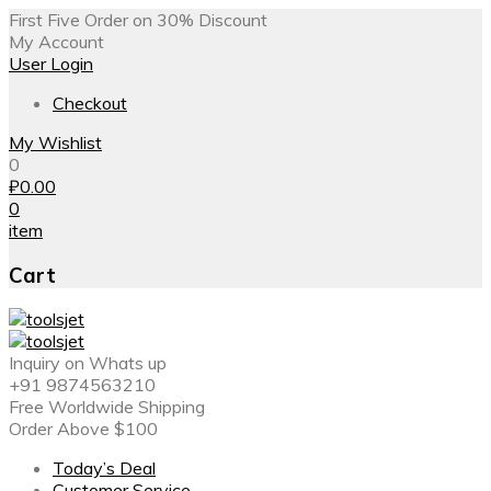
First Five Order on 30% Discount
My Account
User Login
Checkout
My Wishlist
0
₽
0.00
0
item
Cart
Inquiry on Whats up
+91 9874563210
Free Worldwide Shipping
Order Above $100
Today’s Deal
Customer Service