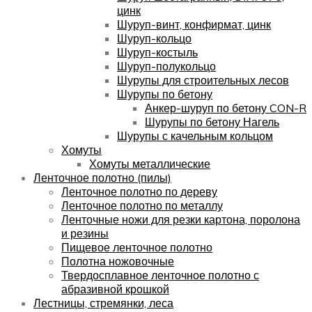
цинк
Шуруп-винт, конфирмат, цинк
Шуруп-кольцо
Шуруп-костыль
Шуруп-полукольцо
Шурупы для строительных лесов
Шурупы по бетону
Анкер-шуруп по бетону CON-R
Шурупы по бетону Нагель
Шурупы с качельным кольцом
Хомуты
Хомуты металлические
Ленточное полотно (пилы)
Ленточное полотно по дереву
Ленточное полотно по металлу
Ленточные ножи для резки картона, поролона
и резины
Пищевое ленточное полотно
Полотна ножовочные
Твердосплавное ленточное полотно с
абразивной крошкой
Лестницы, стремянки, леса