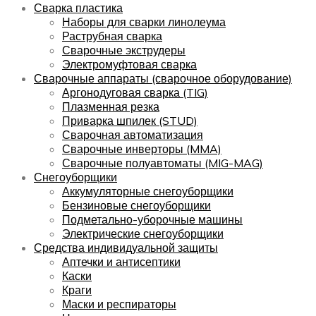
Сварка пластика
Наборы для сварки линолеума
Раструбная сварка
Сварочные экструдеры
Электромуфтовая сварка
Сварочные аппараты (сварочное оборудование)
Аргонодуговая сварка (TIG)
Плазменная резка
Приварка шпилек (STUD)
Сварочная автоматизация
Сварочные инверторы (MMA)
Сварочные полуавтоматы (MIG-MAG)
Снегоуборщики
Аккумуляторные снегоуборщики
Бензиновые снегоуборщики
Подметально-уборочные машины
Электрические снегоуборщики
Средства индивидуальной защиты
Аптечки и антисептики
Каски
Краги
Маски и респираторы