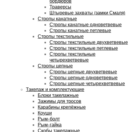
бордюров
Траверсы
Штыревые захваты (замки Смаля)
Стропы канатные
Стропы канатные одноветвевые
Стропы канатные петлевые
Стропы текстильные
Стропы текстильные двухветвевые
Стропы текстильные петлевые
Стропы текстильные
четырехветвевые
Стропы цепные
Стропы цепные двухветвевые
Стропы цепные одноветвевые
Стропы цепные четырехветвевые
Такелаж и комплектующие
Блоки такелажные
Зажимы для тросов
Карабины крепёжные
Коуши
Рым-болт
Рым-гайка
Скобы такелажные