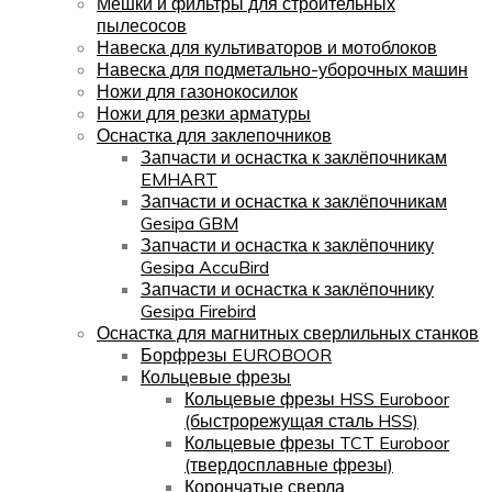
Мешки и фильтры для строительных
пылесосов
Навеска для культиваторов и мотоблоков
Навеска для подметально-уборочных машин
Ножи для газонокосилок
Ножи для резки арматуры
Оснастка для заклепочников
Запчасти и оснастка к заклёпочникам
EMHART
Запчасти и оснастка к заклёпочникам
Gesipa GBM
Запчасти и оснастка к заклёпочнику
Gesipa AccuBird
Запчасти и оснастка к заклёпочнику
Gesipa Firebird
Оснастка для магнитных сверлильных станков
Борфрезы EUROBOOR
Кольцевые фрезы
Кольцевые фрезы HSS Euroboor
(быстрорежущая сталь HSS)
Кольцевые фрезы TCT Euroboor
(твердосплавные фрезы)
Корончатые сверла