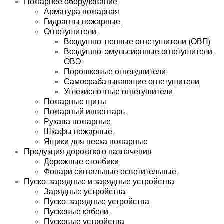
Пожарное оборудование
Арматура пожарная
Гидранты пожарные
Огнетушители
Воздушно-пенные огнетушители (ОВП)
Воздушно-эмульсионные огнетушители
ОВЭ
Порошковые огнетушители
Самосрабатывающие огнетушители
Углекислотные огнетушители
Пожарные щиты
Пожарный инвентарь
Рукава пожарные
Шкафы пожарные
Ящики для песка пожарные
Продукция дорожного назначения
Дорожные столбики
Фонари сигнальные осветительные
Пуско-зарядные и зарядные устройства
Зарядные устройства
Пуско-зарядные устройства
Пусковые кабели
Пусковые устройства