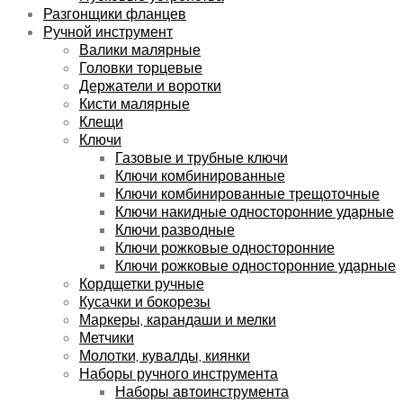
Разгонщики фланцев
Ручной инструмент
Валики малярные
Головки торцевые
Держатели и воротки
Кисти малярные
Клещи
Ключи
Газовые и трубные ключи
Ключи комбинированные
Ключи комбинированные трещоточные
Ключи накидные односторонние ударные
Ключи разводные
Ключи рожковые односторонние
Ключи рожковые односторонние ударные
Кордщетки ручные
Кусачки и бокорезы
Маркеры, карандаши и мелки
Метчики
Молотки, кувалды, киянки
Наборы ручного инструмента
Наборы автоинструмента