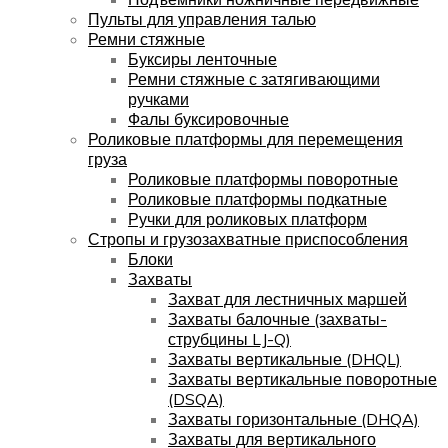
Пульты для управления талью
Ремни стяжные
Буксиры ленточные
Ремни стяжные с затягивающими
ручками
Фалы буксировочные
Роликовые платформы для перемещения
груза
Роликовые платформы поворотные
Роликовые платформы подкатные
Ручки для роликовых платформ
Стропы и грузозахватные приспособления
Блоки
Захваты
Захват для лестничных маршей
Захваты балочные (захваты-
струбцины LJ-Q)
Захваты вертикальные (DHQL)
Захваты вертикальные поворотные
(DSQA)
Захваты горизонтальные (DHQA)
Захваты для вертикального