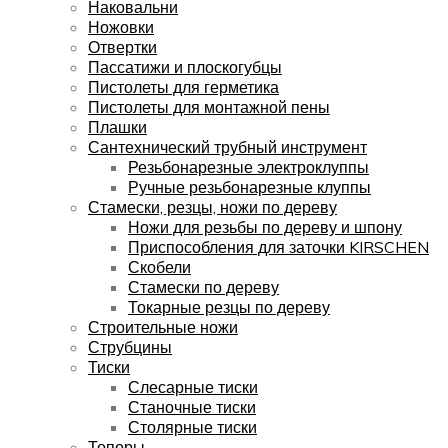
Наковальни
Ножовки
Отвертки
Пассатижи и плоскогубцы
Пистолеты для герметика
Пистолеты для монтажной пены
Плашки
Сантехнический трубный инструмент
Резьбонарезные электроклуппы
Ручные резьбонарезные клуппы
Стамески, резцы, ножи по дереву
Ножи для резьбы по дереву и шпону
Приспособления для заточки KIRSCHEN
Скобели
Стамески по дереву
Токарные резцы по дереву
Строительные ножи
Струбцины
Тиски
Слесарные тиски
Станочные тиски
Столярные тиски
Топоры