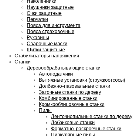
Наколенники
Наушники защитные
Очки защитные
Перчатки
Пояса для инструмента
Пояса страховочные
Рукавицы
Сварочные маски
Щитки защитные
Стабилизаторы напряжения
Станки
Деревообрабатывающие станки
Автоподатчики
Вытяжные установки (стружкоотсосы)
Долбежно-пазовальные станки
Заточные станки по дереву
Комбинированные станки
Кромкооблицовочные станки
Пилы
Ленточнопильные станки по дереву
Лобзиковые станки
Форматно-раскроечные станки
Циркулярные пилы