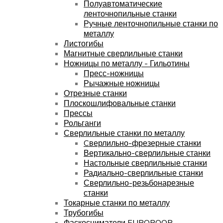
Полуавтоматические
ленточнопильные станки
Ручные ленточнопильные станки по
металлу
Листогибы
Магнитные сверлильные станки
Ножницы по металлу - Гильотины
Пресс-ножницы
Рычажные ножницы
Отрезные станки
Плоскошлифовальные станки
Прессы
Рольганги
Сверлильные станки по металлу
Cверлильно-фрезерные станки
Вертикально-сверлильные станки
Настольные сверлильные станки
Радиально-сверлильные станки
Сверлильно-резьбонарезные
станки
Токарные станки по металлу
Трубогибы
Фаскосниматели EUROBOOR