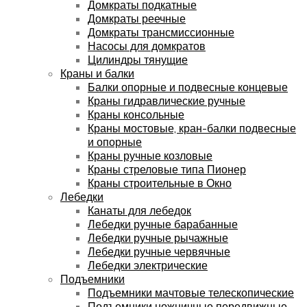
Домкраты подкатные
Домкраты реечные
Домкраты трансмиссионные
Насосы для домкратов
Цилиндры тянущие
Краны и балки
Балки опорные и подвесные концевые
Краны гидравлические ручные
Краны консольные
Краны мостовые, кран-балки подвесные
и опорные
Краны ручные козловые
Краны стреловые типа Пионер
Краны строительные в Окно
Лебедки
Канаты для лебедок
Лебедки ручные барабанные
Лебедки ручные рычажные
Лебедки ручные червячные
Лебедки электрические
Подъемники
Подъемники мачтовые телескопические
Подъемники ножничные передвижные