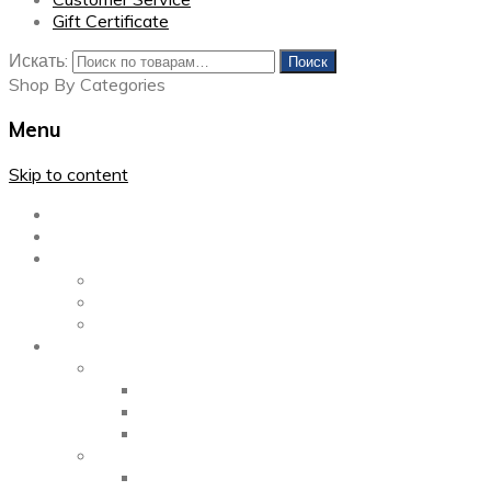
Gift Certificate
Искать:
Поиск
Shop By Categories
Menu
Skip to content
Главная
Каталог
Блог
Left Sidebar
Right Sidebar
Full Width
Media
Gallery
2 Columns
3 Columns
4 Columns
Portfolio
2 Columns