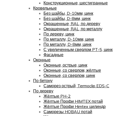
Конструкционные, шестигранные
Кровельные
Без шайбы, D-10мм, цинк
Без шайбы, D-8мм, цинк
Окрашенные, RAL, по дереву
Окрашенные, RAL, по металлу
По дереву, цинк
По металлу, D-10мм, цинк
По металлу, D-8мм, цинк
С увеличенным сверлом PT-5, цинк
Фасадные
Оконные
Оконные, острые, цинк
Оконные, со сверлом, жёлтые
Оконные, со сверлом, цинк
По бетону
Саморез острый, Termoclip EDS-C
По дереву
Жёлтые PH-2
Жёлтые Профи HIMTEX потай
Жёлтые Профи Himtex цилиндр
Саморезы HOBAU потай