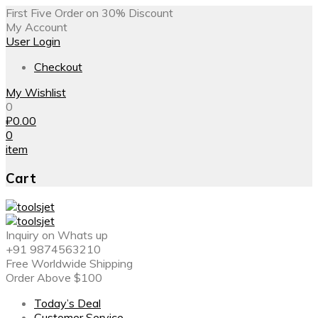
First Five Order on 30% Discount
My Account
User Login
Checkout
My Wishlist
0
₽
0.00
0
item
Cart
Inquiry on Whats up
+91 9874563210
Free Worldwide Shipping
Order Above $100
Today’s Deal
Customer Service