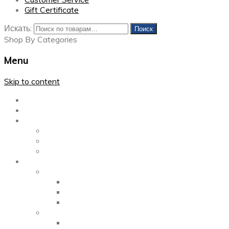
Gift Certificate
Искать:
Поиск
Shop By Categories
Menu
Skip to content
Главная
Каталог
Блог
Left Sidebar
Right Sidebar
Full Width
Media
Gallery
2 Columns
3 Columns
4 Columns
Portfolio
2 Columns