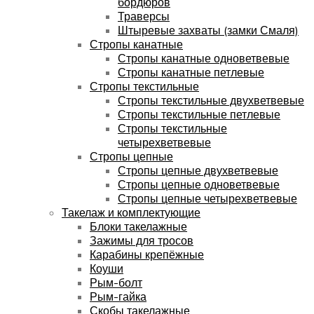
бордюров
Траверсы
Штыревые захваты (замки Смаля)
Стропы канатные
Стропы канатные одноветвевые
Стропы канатные петлевые
Стропы текстильные
Стропы текстильные двухветвевые
Стропы текстильные петлевые
Стропы текстильные
четырехветвевые
Стропы цепные
Стропы цепные двухветвевые
Стропы цепные одноветвевые
Стропы цепные четырехветвевые
Такелаж и комплектующие
Блоки такелажные
Зажимы для тросов
Карабины крепёжные
Коуши
Рым-болт
Рым-гайка
Скобы такелажные