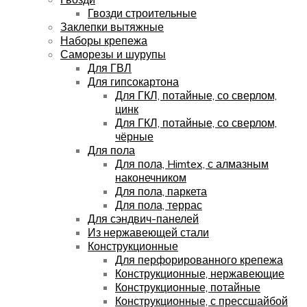
Гвозди строительные
Заклепки вытяжные
Наборы крепежа
Саморезы и шурупы
Для ГВЛ
Для гипсокартона
Для ГКЛ, потайные, со сверлом,
цинк
Для ГКЛ, потайные, со сверлом,
чёрные
Для пола
Для пола, Himtex, с алмазным
наконечником
Для пола, паркета
Для пола, террас
Для сэндвич-панелей
Из нержавеющей стали
Конструкционные
Для перфорированного крепежа
Конструкционные, нержавеющие
Конструкционные, потайные
Конструкционные, с прессшайбой