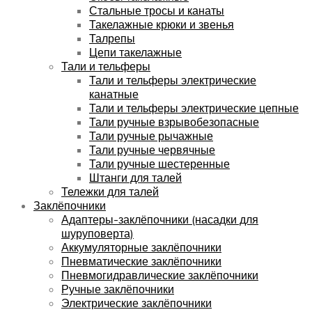
Стальные тросы и канаты
Такелажные крюки и звенья
Талрепы
Цепи такелажные
Тали и тельферы
Тали и тельферы электрические
канатные
Тали и тельферы электрические цепные
Тали ручные взрывобезопасные
Тали ручные рычажные
Тали ручные червячные
Тали ручные шестеренные
Штанги для талей
Тележки для талей
Заклёпочники
Адаптеры-заклёпочники (насадки для
шуруповерта)
Аккумуляторные заклёпочники
Пневматические заклёпочники
Пневмогидравлические заклёпочники
Ручные заклёпочники
Электрические заклёпочники