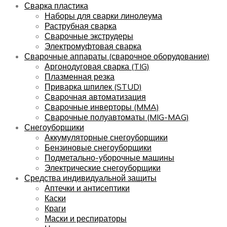
Сварка пластика
Наборы для сварки линолеума
Раструбная сварка
Сварочные экструдеры
Электромуфтовая сварка
Сварочные аппараты (сварочное оборудование)
Аргонодуговая сварка (TIG)
Плазменная резка
Приварка шпилек (STUD)
Сварочная автоматизация
Сварочные инверторы (MMA)
Сварочные полуавтоматы (MIG-MAG)
Снегоуборщики
Аккумуляторные снегоуборщики
Бензиновые снегоуборщики
Подметально-уборочные машины
Электрические снегоуборщики
Средства индивидуальной защиты
Аптечки и антисептики
Каски
Краги
Маски и респираторы