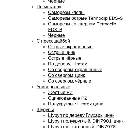
Чёрные
По металлу
Саморезы клопы
Саморезы острые Termoclip EDS-S
Саморезы со сверлом Termoclip
EDS-B
Чёрные
С прессшайбой
Острые окрашенные
Острые цинк
Острые чёрные
По дереву, Himtex
Со сверлом, окрашенные
Со сверлом, цинк
Со сверлом, чёрные
Универсальные
Жёлтые PZ
Оцинкованные PZ
Полукруглые Himtex цинк
Шурупы
Шуруп по дереву Глухарь, цинк
Шуруп полукруглый, DIN7981, цинк
Шуруп шестагранный, DIN7976,