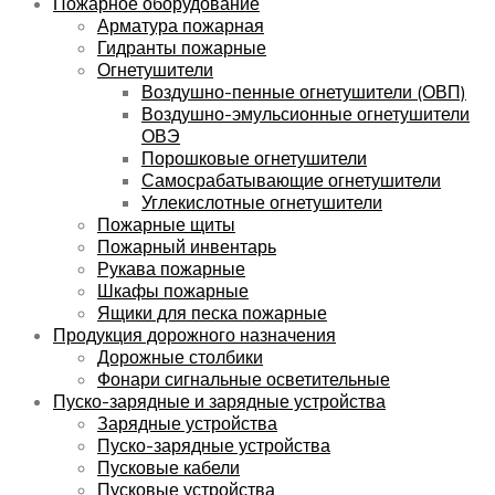
Пожарное оборудование
Арматура пожарная
Гидранты пожарные
Огнетушители
Воздушно-пенные огнетушители (ОВП)
Воздушно-эмульсионные огнетушители
ОВЭ
Порошковые огнетушители
Самосрабатывающие огнетушители
Углекислотные огнетушители
Пожарные щиты
Пожарный инвентарь
Рукава пожарные
Шкафы пожарные
Ящики для песка пожарные
Продукция дорожного назначения
Дорожные столбики
Фонари сигнальные осветительные
Пуско-зарядные и зарядные устройства
Зарядные устройства
Пуско-зарядные устройства
Пусковые кабели
Пусковые устройства