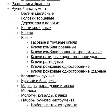
Разгонщики фланцев
Ручной инструмент
Валики малярные
Головки торцевые
Держатели и воротки
Кисти малярные
Клещи
Ключи
Газовые и трубные ключи
Ключи комбинированные
Ключи комбинированные трещоточные
Ключи накидные односторонние ударные
Ключи разводные
Ключи рожковые односторонние
Ключи рожковые односторонние ударные
Кордщетки ручные
Кусачки и бокорезы
Маркеры, карандаши и мелки
Метчики
Молотки, кувалды, киянки
Наборы ручного инструмента
Наборы автоинструмента