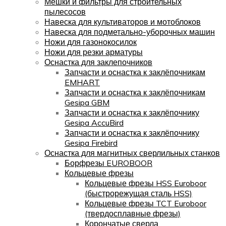
Мешки и фильтры для строительных
пылесосов
Навеска для культиваторов и мотоблоков
Навеска для подметально-уборочных машин
Ножи для газонокосилок
Ножи для резки арматуры
Оснастка для заклепочников
Запчасти и оснастка к заклёпочникам
EMHART
Запчасти и оснастка к заклёпочникам
Gesipa GBM
Запчасти и оснастка к заклёпочнику
Gesipa AccuBird
Запчасти и оснастка к заклёпочнику
Gesipa Firebird
Оснастка для магнитных сверлильных станков
Борфрезы EUROBOOR
Кольцевые фрезы
Кольцевые фрезы HSS Euroboor
(быстрорежущая сталь HSS)
Кольцевые фрезы TCT Euroboor
(твердосплавные фрезы)
Корончатые сверла