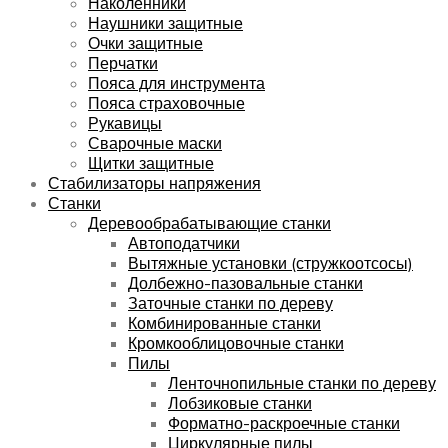
Наколенники
Наушники защитные
Очки защитные
Перчатки
Пояса для инструмента
Пояса страховочные
Рукавицы
Сварочные маски
Щитки защитные
Стабилизаторы напряжения
Станки
Деревообрабатывающие станки
Автоподатчики
Вытяжные установки (стружкоотсосы)
Долбежно-пазовальные станки
Заточные станки по дереву
Комбинированные станки
Кромкооблицовочные станки
Пилы
Ленточнопильные станки по дереву
Лобзиковые станки
Форматно-раскроечные станки
Циркулярные пилы