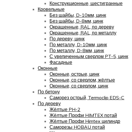
Конструкционные, шестигранные
Кровельные
Без шайбы, D-10мм, цинк
Без шайбы, D-8мм, цинк
Окрашенные, RAL, по дереву
Окрашенные, RAL, по металлу
По дереву, цинк
По металлу, D-10мм, цинк
По металлу, D-8мм, цинк
С увеличенным сверлом PT-5, цинк
Фасадные
Оконные
Оконные, острые, цинк
Оконные, со сверлом, жёлтые
Оконные, со сверлом, цинк
По бетону
Саморез острый, Termoclip EDS-C
По дереву
Жёлтые PH-2
Жёлтые Профи HIMTEX потай
Жёлтые Профи Himtex цилиндр
Саморезы HOBAU потай