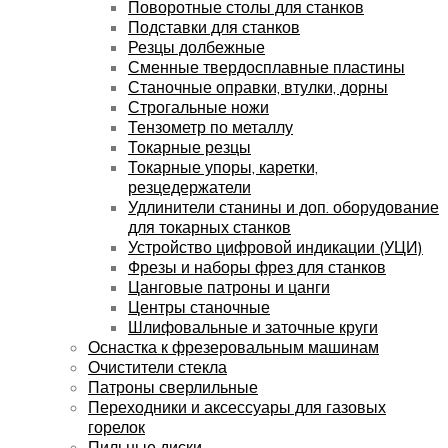
Поворотные столы для станков
Подставки для станков
Резцы долбежные
Сменные твердосплавные пластины
Станочные оправки, втулки, дорны
Строгальные ножи
Тензометр по металлу
Токарные резцы
Токарные упоры, каретки,
резцедержатели
Удлинители станины и доп. оборудование
для токарных станков
Устройство цифровой индикации (УЦИ)
Фрезы и наборы фрез для станков
Цанговые патроны и цанги
Центры станочные
Шлифовальные и заточные круги
Оснастка к фрезеровальным машинам
Очистители стекла
Патроны сверлильные
Переходники и аксессуары для газовых
горелок
Пильные диски