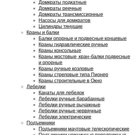
Домкраты подкатные
Домкраты реечные
Домкраты трансмиссионные
Насосы для домкратов
Цилиндры тянущие
Краны и балки
Балки опорные и подвесные концевые
Краны гидравлические ручные
Краны консольные
Краны мостовые, кран-балки подвесные
и опорные
Краны ручные козловые
Краны стреловые типа Пионер
Краны строительные в Окно
Лебедки
Канаты для лебедок
Лебедки ручные барабанные
Лебедки ручные рычажные
Лебедки ручные червячные
Лебедки электрические
Подъемники
Подъемники мачтовые телескопические
Подъемники ножничные передвижные