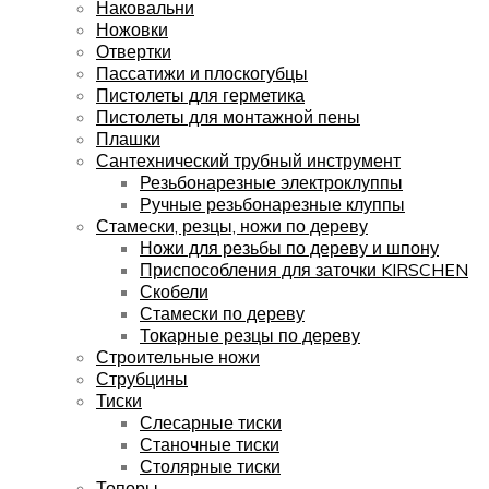
Наковальни
Ножовки
Отвертки
Пассатижи и плоскогубцы
Пистолеты для герметика
Пистолеты для монтажной пены
Плашки
Сантехнический трубный инструмент
Резьбонарезные электроклуппы
Ручные резьбонарезные клуппы
Стамески, резцы, ножи по дереву
Ножи для резьбы по дереву и шпону
Приспособления для заточки KIRSCHEN
Скобели
Стамески по дереву
Токарные резцы по дереву
Строительные ножи
Струбцины
Тиски
Слесарные тиски
Станочные тиски
Столярные тиски
Топоры