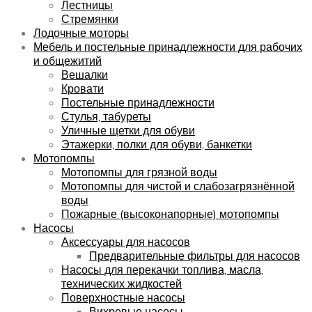
Лестницы
Стремянки
Лодочные моторы
Мебель и постельные принадлежности для рабочих
и общежитий
Вешалки
Кровати
Постельные принадлежности
Стулья, табуреты
Уличные щетки для обуви
Этажерки, полки для обуви, банкетки
Мотопомпы
Мотопомпы для грязной воды
Мотопомпы для чистой и слабозагрязнённой
воды
Пожарные (высоконапорные) мотопомпы
Насосы
Аксессуары для насосов
Предварительные фильтры для насосов
Насосы для перекачки топлива, масла,
технических жидкостей
Поверхностные насосы
Вихревые насосы