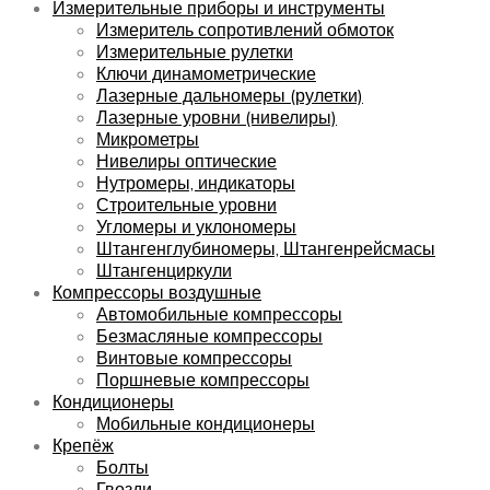
Измерительные приборы и инструменты
Измеритель сопротивлений обмоток
Измерительные рулетки
Ключи динамометрические
Лазерные дальномеры (рулетки)
Лазерные уровни (нивелиры)
Микрометры
Нивелиры оптические
Нутромеры, индикаторы
Строительные уровни
Угломеры и уклономеры
Штангенглубиномеры, Штангенрейсмасы
Штангенциркули
Компрессоры воздушные
Автомобильные компрессоры
Безмасляные компрессоры
Винтовые компрессоры
Поршневые компрессоры
Кондиционеры
Мобильные кондиционеры
Крепёж
Болты
Гвозди