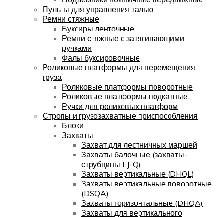
Пульты для управления талью
Ремни стяжные
Буксиры ленточные
Ремни стяжные с затягивающими
ручками
Фалы буксировочные
Роликовые платформы для перемещения
груза
Роликовые платформы поворотные
Роликовые платформы подкатные
Ручки для роликовых платформ
Стропы и грузозахватные приспособления
Блоки
Захваты
Захват для лестничных маршей
Захваты балочные (захваты-
струбцины LJ-Q)
Захваты вертикальные (DHQL)
Захваты вертикальные поворотные
(DSQA)
Захваты горизонтальные (DHQA)
Захваты для вертикального