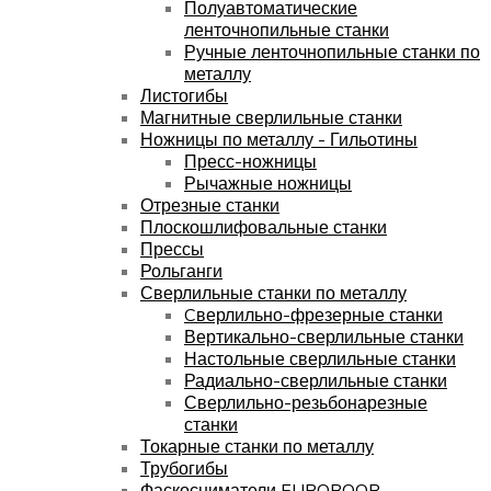
Полуавтоматические
ленточнопильные станки
Ручные ленточнопильные станки по
металлу
Листогибы
Магнитные сверлильные станки
Ножницы по металлу - Гильотины
Пресс-ножницы
Рычажные ножницы
Отрезные станки
Плоскошлифовальные станки
Прессы
Рольганги
Сверлильные станки по металлу
Cверлильно-фрезерные станки
Вертикально-сверлильные станки
Настольные сверлильные станки
Радиально-сверлильные станки
Сверлильно-резьбонарезные
станки
Токарные станки по металлу
Трубогибы
Фаскосниматели EUROBOOR