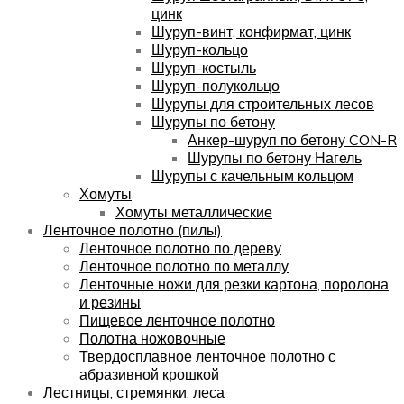
цинк
Шуруп-винт, конфирмат, цинк
Шуруп-кольцо
Шуруп-костыль
Шуруп-полукольцо
Шурупы для строительных лесов
Шурупы по бетону
Анкер-шуруп по бетону CON-R
Шурупы по бетону Нагель
Шурупы с качельным кольцом
Хомуты
Хомуты металлические
Ленточное полотно (пилы)
Ленточное полотно по дереву
Ленточное полотно по металлу
Ленточные ножи для резки картона, поролона
и резины
Пищевое ленточное полотно
Полотна ножовочные
Твердосплавное ленточное полотно с
абразивной крошкой
Лестницы, стремянки, леса