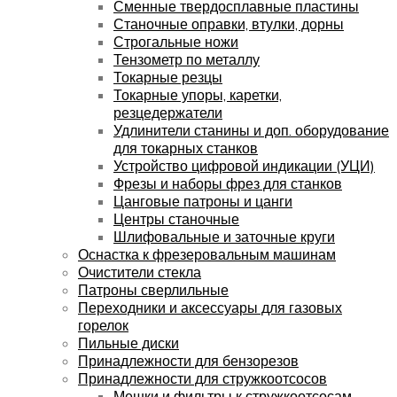
Сменные твердосплавные пластины
Станочные оправки, втулки, дорны
Строгальные ножи
Тензометр по металлу
Токарные резцы
Токарные упоры, каретки,
резцедержатели
Удлинители станины и доп. оборудование
для токарных станков
Устройство цифровой индикации (УЦИ)
Фрезы и наборы фрез для станков
Цанговые патроны и цанги
Центры станочные
Шлифовальные и заточные круги
Оснастка к фрезеровальным машинам
Очистители стекла
Патроны сверлильные
Переходники и аксессуары для газовых
горелок
Пильные диски
Принадлежности для бензорезов
Принадлежности для стружкоотсосов
Мешки и фильтры к стружкоотсосам