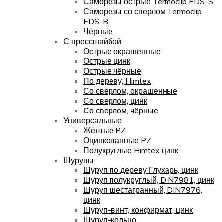
Саморезы острые Termoclip EDS-S
Саморезы со сверлом Termoclip
EDS-B
Чёрные
С прессшайбой
Острые окрашенные
Острые цинк
Острые чёрные
По дереву, Himtex
Со сверлом, окрашенные
Со сверлом, цинк
Со сверлом, чёрные
Универсальные
Жёлтые PZ
Оцинкованные PZ
Полукруглые Himtex цинк
Шурупы
Шуруп по дереву Глухарь, цинк
Шуруп полукруглый, DIN7981, цинк
Шуруп шестагранный, DIN7976,
цинк
Шуруп-винт, конфирмат, цинк
Шуруп-кольцо