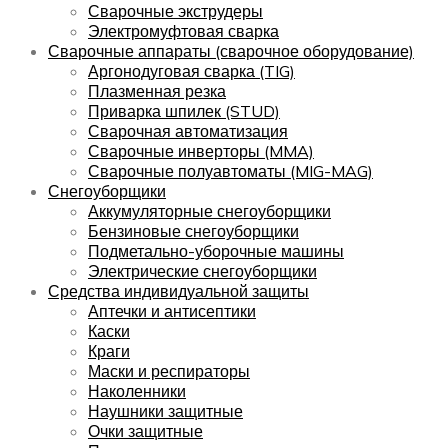
Сварочные экструдеры
Электромуфтовая сварка
Сварочные аппараты (сварочное оборудование)
Аргонодуговая сварка (TIG)
Плазменная резка
Приварка шпилек (STUD)
Сварочная автоматизация
Сварочные инверторы (MMA)
Сварочные полуавтоматы (MIG-MAG)
Снегоуборщики
Аккумуляторные снегоуборщики
Бензиновые снегоуборщики
Подметально-уборочные машины
Электрические снегоуборщики
Средства индивидуальной защиты
Аптечки и антисептики
Каски
Краги
Маски и респираторы
Наколенники
Наушники защитные
Очки защитные