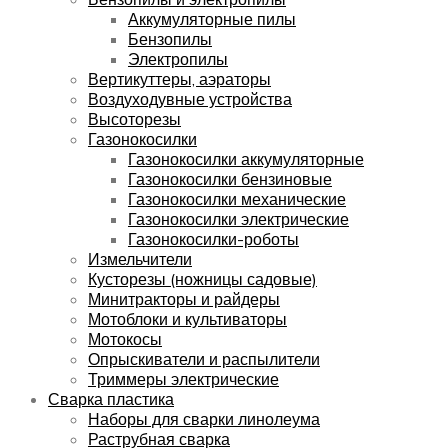
Аккумуляторные пилы
Бензопилы
Электропилы
Вертикуттеры, аэраторы
Воздуходувные устройства
Высоторезы
Газонокосилки
Газонокосилки аккумуляторные
Газонокосилки бензиновые
Газонокосилки механические
Газонокосилки электрические
Газонокосилки-роботы
Измельчители
Кусторезы (ножницы садовые)
Минитракторы и райдеры
Мотоблоки и культиваторы
Мотокосы
Опрыскиватели и распылители
Триммеры электрические
Сварка пластика
Наборы для сварки линолеума
Раструбная сварка