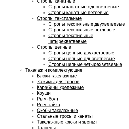
Стропы канатные
Стропы канатные одноветвевые
Стропы канатные петлевые
Стропы текстильные
Стропы текстильные двухветвевые
Стропы текстильные петлевые
Стропы текстильные
четырехветвевые
Стропы цепные
Стропы цепные двухветвевые
Стропы цепные одноветвевые
Стропы цепные четырехветвевые
Такелаж и комплектующие
Блоки такелажные
Зажимы для тросов
Карабины крепёжные
Коуши
Рым-болт
Рым-гайка
Скобы такелажные
Стальные тросы и канаты
Такелажные крюки и звенья
Талрепы