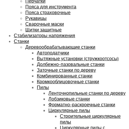
Перчатки
Пояса для инструмента
Пояса страховочные
Рукавицы
Сварочные маски
Щитки защитные
Стабилизаторы напряжения
Станки
Деревообрабатывающие станки
Автоподатчики
Вытяжные установки (стружкоотсосы)
Долбежно-пазовальные станки
Заточные станки по дереву
Комбинированные станки
Кромкооблицовочные станки
Пилы
Ленточнопильные станки по дереву
Лобзиковые станки
Форматно-раскроечные станки
Циркулярные пилы
Строительные циркулярные
пилы
Циркулярные пилы с