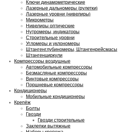
Ключи динамометрические
Лазерные дальномеры (рулетки)
Лазерные уровни (нивелиры)
Микрометры
Нивелиры оптические
Нутромеры, индикаторы
Строительные уровни
Угломеры и уклономеры
Штангенглубиномеры, Штангенрейсмасы
Штангенциркули
Компрессоры воздушные
Автомобильные компрессоры
Безмасляные компрессоры
Винтовые компрессоры
Поршневые компрессоры
Кондиционеры
Мобильные кондиционеры
Крепёж
Болты
Гвозди
Гвозди строительные
Заклепки вытяжные
Наборы крепежа