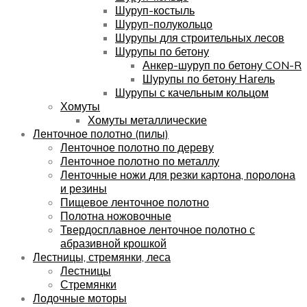
Шуруп-костыль
Шуруп-полукольцо
Шурупы для строительных лесов
Шурупы по бетону
Анкер-шуруп по бетону CON-R
Шурупы по бетону Нагель
Шурупы с качельным кольцом
Хомуты
Хомуты металлические
Ленточное полотно (пилы)
Ленточное полотно по дереву
Ленточное полотно по металлу
Ленточные ножи для резки картона, поролона
и резины
Пищевое ленточное полотно
Полотна ножовочные
Твердосплавное ленточное полотно с
абразивной крошкой
Лестницы, стремянки, леса
Лестницы
Стремянки
Лодочные моторы