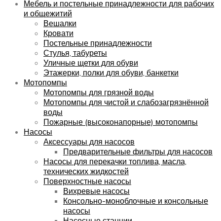
Мебель и постельные принадлежности для рабочих
и общежитий
Вешалки
Кровати
Постельные принадлежности
Стулья, табуреты
Уличные щетки для обуви
Этажерки, полки для обуви, банкетки
Мотопомпы
Мотопомпы для грязной воды
Мотопомпы для чистой и слабозагрязнённой
воды
Пожарные (высоконапорные) мотопомпы
Насосы
Аксессуары для насосов
Предварительные фильтры для насосов
Насосы для перекачки топлива, масла,
технических жидкостей
Поверхностные насосы
Вихревые насосы
Консольно-моноблочные и консольные
насосы
Насосные станции