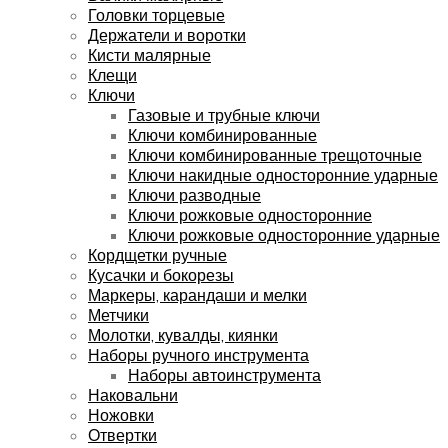
Головки торцевые
Держатели и воротки
Кисти малярные
Клещи
Ключи
Газовые и трубные ключи
Ключи комбинированные
Ключи комбинированные трещоточные
Ключи накидные односторонние ударные
Ключи разводные
Ключи рожковые односторонние
Ключи рожковые односторонние ударные
Кордщетки ручные
Кусачки и бокорезы
Маркеры, карандаши и мелки
Метчики
Молотки, кувалды, киянки
Наборы ручного инструмента
Наборы автоинструмента
Наковальни
Ножовки
Отвертки