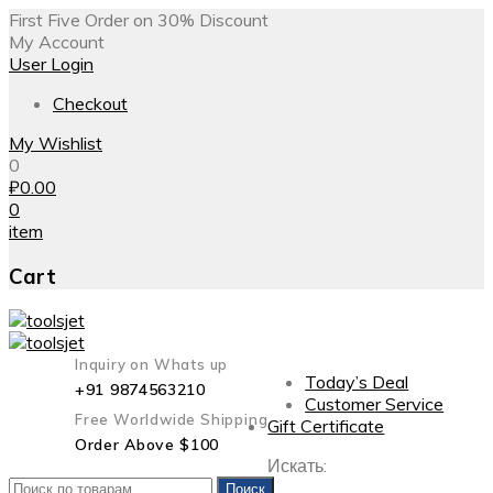
First Five Order on 30% Discount
My Account
User Login
Checkout
My Wishlist
0
₽
0.00
0
item
Cart
Inquiry on Whats up
Today’s Deal
+91 9874563210
Customer Service
Free Worldwide Shipping
Gift Certificate
Order Above $100
Искать:
Поиск