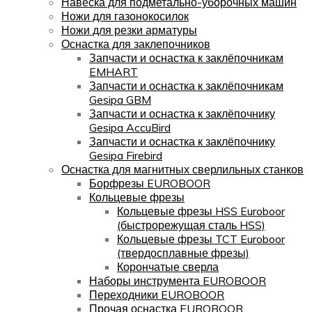
Навеска для подметально-уборочных машин
Ножи для газонокосилок
Ножи для резки арматуры
Оснастка для заклепочников
Запчасти и оснастка к заклёпочникам
EMHART
Запчасти и оснастка к заклёпочникам
Gesipa GBM
Запчасти и оснастка к заклёпочнику
Gesipa AccuBird
Запчасти и оснастка к заклёпочнику
Gesipa Firebird
Оснастка для магнитных сверлильных станков
Борфрезы EUROBOOR
Кольцевые фрезы
Кольцевые фрезы HSS Euroboor
(быстрорежущая сталь HSS)
Кольцевые фрезы TCT Euroboor
(твердосплавные фрезы)
Корончатые сверла
Наборы инструмента EUROBOOR
Переходники EUROBOOR
Прочая оснастка EUROBOOR