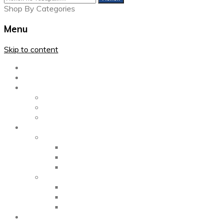
Shop By Categories
Menu
Skip to content
Главная
Каталог
Блог
Left Sidebar
Right Sidebar
Full Width
Media
Gallery
2 Columns
3 Columns
4 Columns
Portfolio
2 Columns
3 Columns
4 Columns
ShortCode