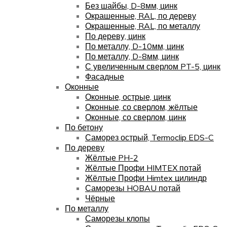
Без шайбы, D-8мм, цинк
Окрашенные, RAL, по дереву
Окрашенные, RAL, по металлу
По дереву, цинк
По металлу, D-10мм, цинк
По металлу, D-8мм, цинк
С увеличенным сверлом PT-5, цинк
Фасадные
Оконные
Оконные, острые, цинк
Оконные, со сверлом, жёлтые
Оконные, со сверлом, цинк
По бетону
Саморез острый, Termoclip EDS-C
По дереву
Жёлтые PH-2
Жёлтые Профи HIMTEX потай
Жёлтые Профи Himtex цилиндр
Саморезы HOBAU потай
Чёрные
По металлу
Саморезы клопы