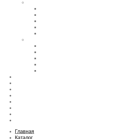
Shortcode Pages
Accordions & Toggles
Buttons
Divider
Progress Bar & Pie Chart
Lists
Shortcode Pages
Services
Tabs
Map & Contact
Message Boxes
Pricing table
Features
Top rated product
Product Category
FAQs Page
Typography
Sitemap
Contact Us
About Us
Главная
Каталог