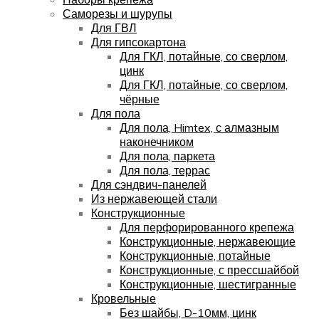
Саморезы и шурупы
Для ГВЛ
Для гипсокартона
Для ГКЛ, потайные, со сверлом,
цинк
Для ГКЛ, потайные, со сверлом,
чёрные
Для пола
Для пола, Himtex, с алмазным
наконечником
Для пола, паркета
Для пола, террас
Для сэндвич-панелей
Из нержавеющей стали
Конструкционные
Для перфорированного крепежа
Конструкционные, нержавеющие
Конструкционные, потайные
Конструкционные, с прессшайбой
Конструкционные, шестигранные
Кровельные
Без шайбы, D-10мм, цинк