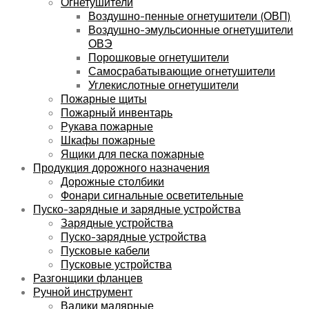
Огнетушители
Воздушно-пенные огнетушители (ОВП)
Воздушно-эмульсионные огнетушители
ОВЭ
Порошковые огнетушители
Самосрабатывающие огнетушители
Углекислотные огнетушители
Пожарные щиты
Пожарный инвентарь
Рукава пожарные
Шкафы пожарные
Ящики для песка пожарные
Продукция дорожного назначения
Дорожные столбики
Фонари сигнальные осветительные
Пуско-зарядные и зарядные устройства
Зарядные устройства
Пуско-зарядные устройства
Пусковые кабели
Пусковые устройства
Разгонщики фланцев
Ручной инструмент
Валики малярные