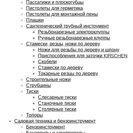
Пассатижи и плоскогубцы
Пистолеты для герметика
Пистолеты для монтажной пены
Плашки
Сантехнический трубный инструмент
Резьбонарезные электроклуппы
Ручные резьбонарезные клуппы
Стамески, резцы, ножи по дереву
Ножи для резьбы по дереву и шпону
Приспособления для заточки KIRSCHEN
Скобели
Стамески по дереву
Токарные резцы по дереву
Строительные ножи
Струбцины
Тиски
Слесарные тиски
Станочные тиски
Столярные тиски
Топоры
Садовая техника и бензоинструмент
Бензоинструмент
Бензопилы и электропилы