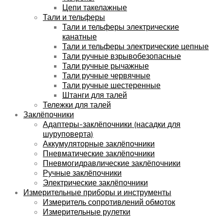
Цепи такелажные
Тали и тельферы
Тали и тельферы электрические
канатные
Тали и тельферы электрические цепные
Тали ручные взрывобезопасные
Тали ручные рычажные
Тали ручные червячные
Тали ручные шестеренные
Штанги для талей
Тележки для талей
Заклёпочники
Адаптеры-заклёпочники (насадки для
шуруповерта)
Аккумуляторные заклёпочники
Пневматические заклёпочники
Пневмогидравлические заклёпочники
Ручные заклёпочники
Электрические заклёпочники
Измерительные приборы и инструменты
Измеритель сопротивлений обмоток
Измерительные рулетки