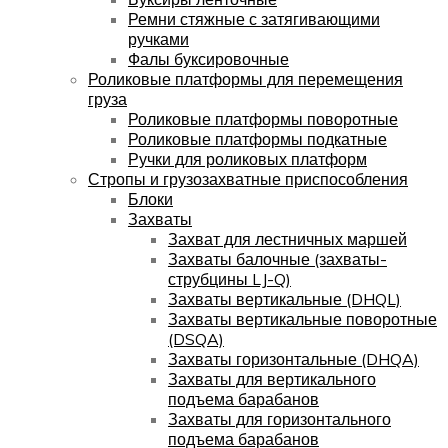
Ремни стяжные с затягивающими
ручками
Фалы буксировочные
Роликовые платформы для перемещения
груза
Роликовые платформы поворотные
Роликовые платформы подкатные
Ручки для роликовых платформ
Стропы и грузозахватные приспособления
Блоки
Захваты
Захват для лестничных маршей
Захваты балочные (захваты-
струбцины LJ-Q)
Захваты вертикальные (DHQL)
Захваты вертикальные поворотные
(DSQA)
Захваты горизонтальные (DHQA)
Захваты для вертикального
подъема барабанов
Захваты для горизонтального
подъема барабанов