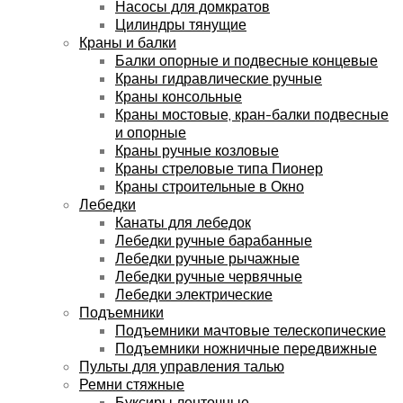
Насосы для домкратов
Цилиндры тянущие
Краны и балки
Балки опорные и подвесные концевые
Краны гидравлические ручные
Краны консольные
Краны мостовые, кран-балки подвесные
и опорные
Краны ручные козловые
Краны стреловые типа Пионер
Краны строительные в Окно
Лебедки
Канаты для лебедок
Лебедки ручные барабанные
Лебедки ручные рычажные
Лебедки ручные червячные
Лебедки электрические
Подъемники
Подъемники мачтовые телескопические
Подъемники ножничные передвижные
Пульты для управления талью
Ремни стяжные
Буксиры ленточные