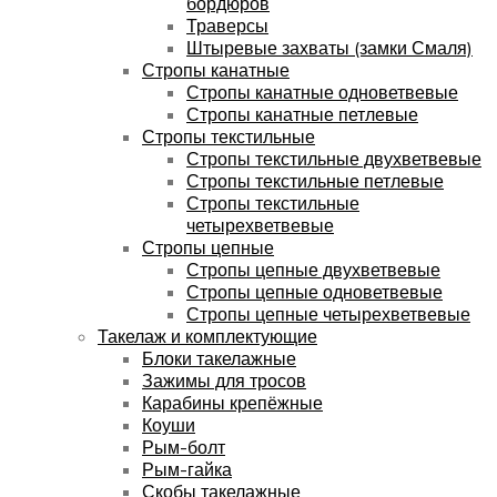
бордюров
Траверсы
Штыревые захваты (замки Смаля)
Стропы канатные
Стропы канатные одноветвевые
Стропы канатные петлевые
Стропы текстильные
Стропы текстильные двухветвевые
Стропы текстильные петлевые
Стропы текстильные
четырехветвевые
Стропы цепные
Стропы цепные двухветвевые
Стропы цепные одноветвевые
Стропы цепные четырехветвевые
Такелаж и комплектующие
Блоки такелажные
Зажимы для тросов
Карабины крепёжные
Коуши
Рым-болт
Рым-гайка
Скобы такелажные