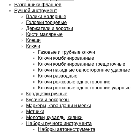
Разгонщики фланцев
Ручной инструмент
Валики малярные
Головки торцевые
Держатели и воротки
Кисти малярные
Клещи
Ключи
Газовые и трубные ключи
Ключи комбинированные
Ключи комбинированные трещоточные
Ключи накидные односторонние ударные
Ключи разводные
Ключи рожковые односторонние
Ключи рожковые односторонние ударные
Кордщетки ручные
Кусачки и бокорезы
Маркеры, карандаши и мелки
Метчики
Молотки, кувалды, киянки
Наборы ручного инструмента
Наборы автоинструмента