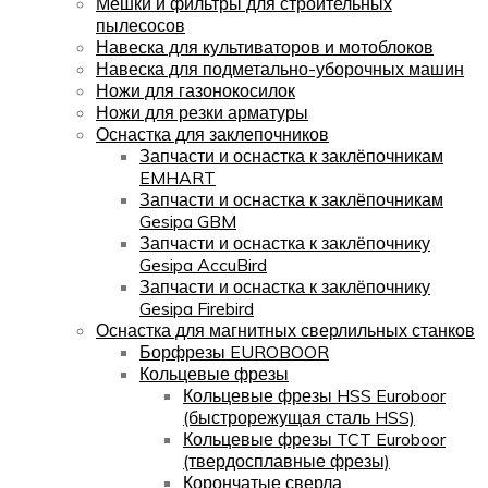
Мешки и фильтры для строительных
пылесосов
Навеска для культиваторов и мотоблоков
Навеска для подметально-уборочных машин
Ножи для газонокосилок
Ножи для резки арматуры
Оснастка для заклепочников
Запчасти и оснастка к заклёпочникам
EMHART
Запчасти и оснастка к заклёпочникам
Gesipa GBM
Запчасти и оснастка к заклёпочнику
Gesipa AccuBird
Запчасти и оснастка к заклёпочнику
Gesipa Firebird
Оснастка для магнитных сверлильных станков
Борфрезы EUROBOOR
Кольцевые фрезы
Кольцевые фрезы HSS Euroboor
(быстрорежущая сталь HSS)
Кольцевые фрезы TCT Euroboor
(твердосплавные фрезы)
Корончатые сверла