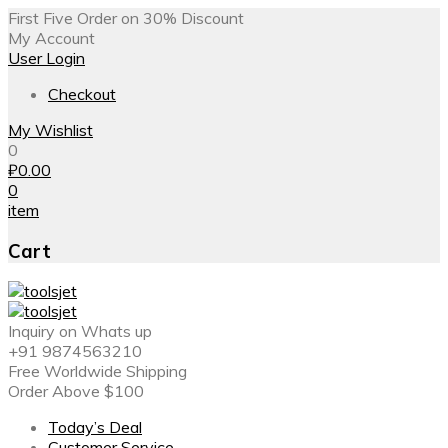
First Five Order on 30% Discount
My Account
User Login
Checkout
My Wishlist
0
₽
0.00
0
item
Cart
Inquiry on Whats up
+91 9874563210
Free Worldwide Shipping
Order Above $100
Today’s Deal
Customer Service