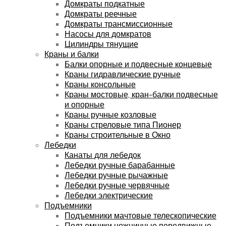
Домкраты подкатные
Домкраты реечные
Домкраты трансмиссионные
Насосы для домкратов
Цилиндры тянущие
Краны и балки
Балки опорные и подвесные концевые
Краны гидравлические ручные
Краны консольные
Краны мостовые, кран-балки подвесные
и опорные
Краны ручные козловые
Краны стреловые типа Пионер
Краны строительные в Окно
Лебедки
Канаты для лебедок
Лебедки ручные барабанные
Лебедки ручные рычажные
Лебедки ручные червячные
Лебедки электрические
Подъемники
Подъемники мачтовые телескопические
Подъемники ножничные передвижные