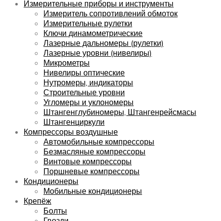
Измерительные приборы и инструменты
Измеритель сопротивлений обмоток
Измерительные рулетки
Ключи динамометрические
Лазерные дальномеры (рулетки)
Лазерные уровни (нивелиры)
Микрометры
Нивелиры оптические
Нутромеры, индикаторы
Строительные уровни
Угломеры и уклономеры
Штангенглубиномеры, Штангенрейсмасы
Штангенциркули
Компрессоры воздушные
Автомобильные компрессоры
Безмасляные компрессоры
Винтовые компрессоры
Поршневые компрессоры
Кондиционеры
Мобильные кондиционеры
Крепёж
Болты
Гвозди