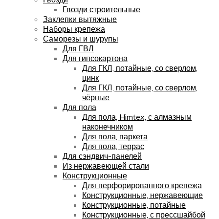
Гвозди строительные
Заклепки вытяжные
Наборы крепежа
Саморезы и шурупы
Для ГВЛ
Для гипсокартона
Для ГКЛ, потайные, со сверлом,
цинк
Для ГКЛ, потайные, со сверлом,
чёрные
Для пола
Для пола, Himtex, с алмазным
наконечником
Для пола, паркета
Для пола, террас
Для сэндвич-панелей
Из нержавеющей стали
Конструкционные
Для перфорированного крепежа
Конструкционные, нержавеющие
Конструкционные, потайные
Конструкционные, с прессшайбой