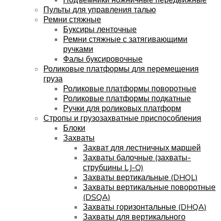
Пульты для управления талью
Ремни стяжные
Буксиры ленточные
Ремни стяжные с затягивающими
ручками
Фалы буксировочные
Роликовые платформы для перемещения
груза
Роликовые платформы поворотные
Роликовые платформы подкатные
Ручки для роликовых платформ
Стропы и грузозахватные приспособления
Блоки
Захваты
Захват для лестничных маршей
Захваты балочные (захваты-
струбцины LJ-Q)
Захваты вертикальные (DHQL)
Захваты вертикальные поворотные
(DSQA)
Захваты горизонтальные (DHQA)
Захваты для вертикального