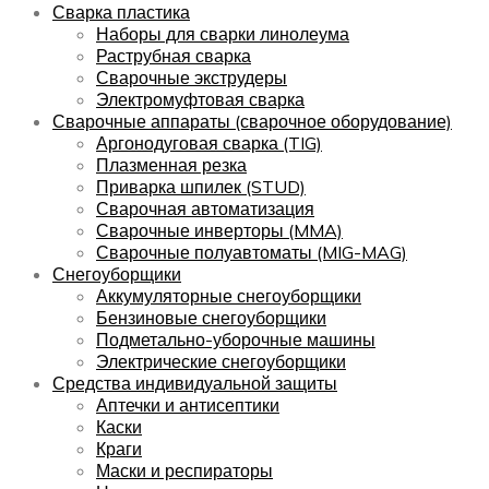
Сварка пластика
Наборы для сварки линолеума
Раструбная сварка
Сварочные экструдеры
Электромуфтовая сварка
Сварочные аппараты (сварочное оборудование)
Аргонодуговая сварка (TIG)
Плазменная резка
Приварка шпилек (STUD)
Сварочная автоматизация
Сварочные инверторы (MMA)
Сварочные полуавтоматы (MIG-MAG)
Снегоуборщики
Аккумуляторные снегоуборщики
Бензиновые снегоуборщики
Подметально-уборочные машины
Электрические снегоуборщики
Средства индивидуальной защиты
Аптечки и антисептики
Каски
Краги
Маски и респираторы