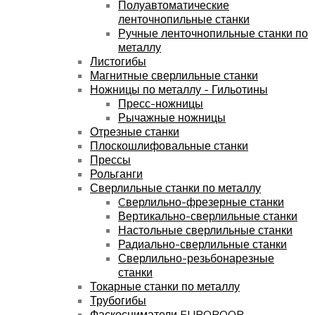
Полуавтоматические
ленточнопильные станки
Ручные ленточнопильные станки по
металлу
Листогибы
Магнитные сверлильные станки
Ножницы по металлу - Гильотины
Пресс-ножницы
Рычажные ножницы
Отрезные станки
Плоскошлифовальные станки
Прессы
Рольганги
Сверлильные станки по металлу
Cверлильно-фрезерные станки
Вертикально-сверлильные станки
Настольные сверлильные станки
Радиально-сверлильные станки
Сверлильно-резьбонарезные
станки
Токарные станки по металлу
Трубогибы
Фаскосниматели EUROBOOR