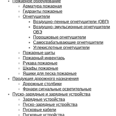
Пожарное оборудование
Арматура пожарная
Гидранты пожарные
Огнетушители
Воздушно-пенные огнетушители (ОВП)
Воздушно-эмульсионные огнетушители
ОВЭ
Порошковые огнетушители
Самосрабатывающие огнетушители
Углекислотные огнетушители
Пожарные щиты
Пожарный инвентарь
Рукава пожарные
Шкафы пожарные
Ящики для песка пожарные
Продукция дорожного назначения
Дорожные столбики
Фонари сигнальные осветительные
Пуско-зарядные и зарядные устройства
Зарядные устройства
Пуско-зарядные устройства
Пусковые кабели
Пусковые устройства