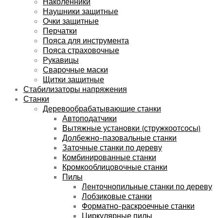
Наколенники
Наушники защитные
Очки защитные
Перчатки
Пояса для инструмента
Пояса страховочные
Рукавицы
Сварочные маски
Щитки защитные
Стабилизаторы напряжения
Станки
Деревообрабатывающие станки
Автоподатчики
Вытяжные установки (стружкоотсосы)
Долбежно-пазовальные станки
Заточные станки по дереву
Комбинированные станки
Кромкооблицовочные станки
Пилы
Ленточнопильные станки по дереву
Лобзиковые станки
Форматно-раскроечные станки
Циркулярные пилы