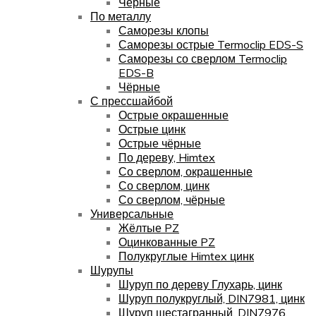
Чёрные
По металлу
Саморезы клопы
Саморезы острые Termoclip EDS-S
Саморезы со сверлом Termoclip
EDS-B
Чёрные
С прессшайбой
Острые окрашенные
Острые цинк
Острые чёрные
По дереву, Himtex
Со сверлом, окрашенные
Со сверлом, цинк
Со сверлом, чёрные
Универсальные
Жёлтые PZ
Оцинкованные PZ
Полукруглые Himtex цинк
Шурупы
Шуруп по дереву Глухарь, цинк
Шуруп полукруглый, DIN7981, цинк
Шуруп шестагранный, DIN7976,