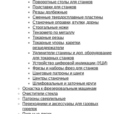
Поворотные столы для станков
Подставки для станков
Резцы долбежные
Сменные твердосплавные пластины
Станочные оправки, втулки, дорны
Строгальные ножи
Тензометр по металлу
Токарные резцы
Токарные упоры, каретки,
резцедержатели
Удлинители станины и доп. оборудование
для токарных станков
Устройство цифровой индикации (УЦИ)
Фрезы и наборы фрез для станков
Цанговые патроны и цанги
Центры станочные
Шлифовальные и заточные круги
Оснастка к фрезеровальным машинам
Очистители стекла
Патроны сверлильные
Переходники и аксессуары для газовых
горелок
Пильные диски