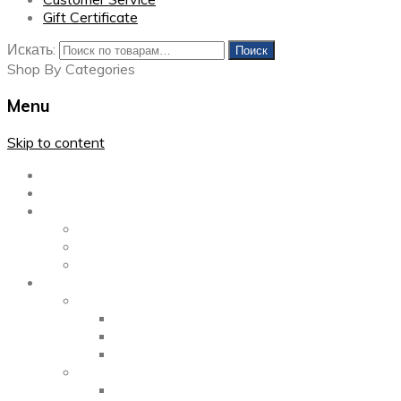
Gift Certificate
Искать:
Поиск
Shop By Categories
Menu
Skip to content
Главная
Каталог
Блог
Left Sidebar
Right Sidebar
Full Width
Media
Gallery
2 Columns
3 Columns
4 Columns
Portfolio
2 Columns