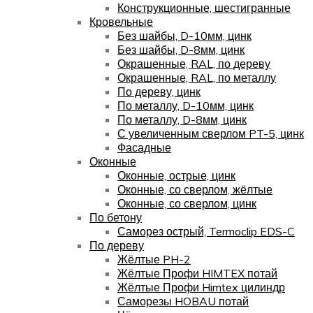
Конструкционные, шестигранные
Кровельные
Без шайбы, D-10мм, цинк
Без шайбы, D-8мм, цинк
Окрашенные, RAL, по дереву
Окрашенные, RAL, по металлу
По дереву, цинк
По металлу, D-10мм, цинк
По металлу, D-8мм, цинк
С увеличенным сверлом PT-5, цинк
Фасадные
Оконные
Оконные, острые, цинк
Оконные, со сверлом, жёлтые
Оконные, со сверлом, цинк
По бетону
Саморез острый, Termoclip EDS-C
По дереву
Жёлтые PH-2
Жёлтые Профи HIMTEX потай
Жёлтые Профи Himtex цилиндр
Саморезы HOBAU потай