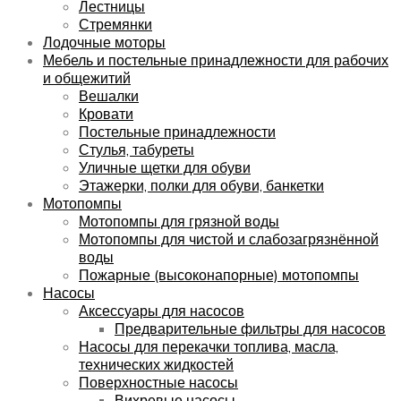
Лестницы
Стремянки
Лодочные моторы
Мебель и постельные принадлежности для рабочих
и общежитий
Вешалки
Кровати
Постельные принадлежности
Стулья, табуреты
Уличные щетки для обуви
Этажерки, полки для обуви, банкетки
Мотопомпы
Мотопомпы для грязной воды
Мотопомпы для чистой и слабозагрязнённой
воды
Пожарные (высоконапорные) мотопомпы
Насосы
Аксессуары для насосов
Предварительные фильтры для насосов
Насосы для перекачки топлива, масла,
технических жидкостей
Поверхностные насосы
Вихревые насосы