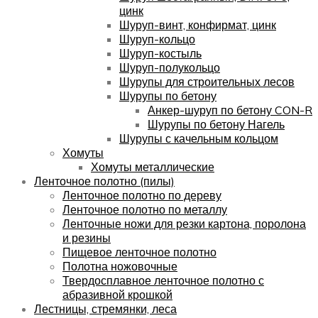
цинк
Шуруп-винт, конфирмат, цинк
Шуруп-кольцо
Шуруп-костыль
Шуруп-полукольцо
Шурупы для строительных лесов
Шурупы по бетону
Анкер-шуруп по бетону CON-R
Шурупы по бетону Нагель
Шурупы с качельным кольцом
Хомуты
Хомуты металлические
Ленточное полотно (пилы)
Ленточное полотно по дереву
Ленточное полотно по металлу
Ленточные ножи для резки картона, поролона
и резины
Пищевое ленточное полотно
Полотна ножовочные
Твердосплавное ленточное полотно с
абразивной крошкой
Лестницы, стремянки, леса