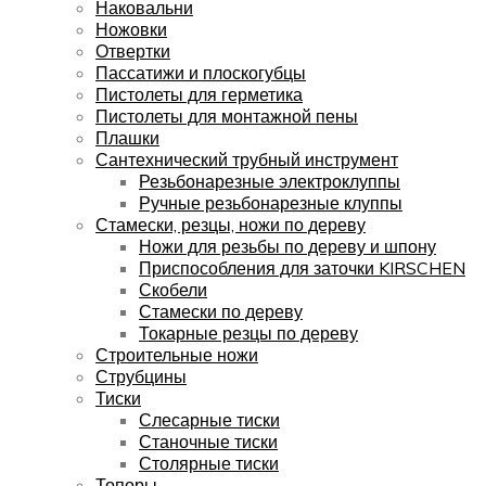
Наковальни
Ножовки
Отвертки
Пассатижи и плоскогубцы
Пистолеты для герметика
Пистолеты для монтажной пены
Плашки
Сантехнический трубный инструмент
Резьбонарезные электроклуппы
Ручные резьбонарезные клуппы
Стамески, резцы, ножи по дереву
Ножи для резьбы по дереву и шпону
Приспособления для заточки KIRSCHEN
Скобели
Стамески по дереву
Токарные резцы по дереву
Строительные ножи
Струбцины
Тиски
Слесарные тиски
Станочные тиски
Столярные тиски
Топоры