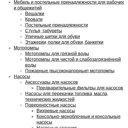
Мебель и постельные принадлежности для рабочих
и общежитий
Вешалки
Кровати
Постельные принадлежности
Стулья, табуреты
Уличные щетки для обуви
Этажерки, полки для обуви, банкетки
Мотопомпы
Мотопомпы для грязной воды
Мотопомпы для чистой и слабозагрязнённой
воды
Пожарные (высоконапорные) мотопомпы
Насосы
Аксессуары для насосов
Предварительные фильтры для насосов
Насосы для перекачки топлива, масла,
технических жидкостей
Поверхностные насосы
Вихревые насосы
Консольно-моноблочные и консольные
насосы
Насосные станции