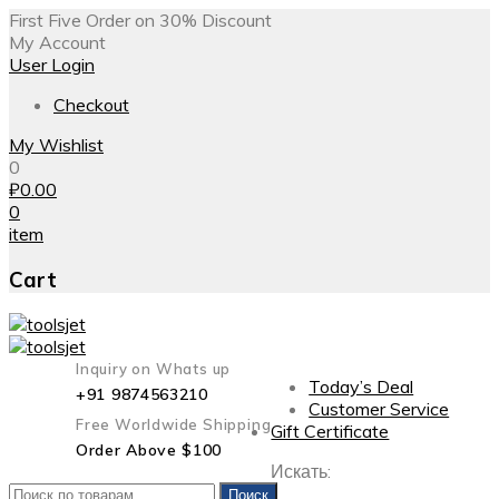
First Five Order on 30% Discount
My Account
User Login
Checkout
My Wishlist
0
₽
0.00
0
item
Cart
Inquiry on Whats up
Today’s Deal
+91 9874563210
Customer Service
Free Worldwide Shipping
Gift Certificate
Order Above $100
Искать:
Поиск