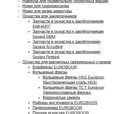
Навеска для подметально-уборочных машин
Ножи для газонокосилок
Ножи для резки арматуры
Оснастка для заклепочников
Запчасти и оснастка к заклёпочникам
EMHART
Запчасти и оснастка к заклёпочникам
Gesipa GBM
Запчасти и оснастка к заклёпочнику
Gesipa AccuBird
Запчасти и оснастка к заклёпочнику
Gesipa Firebird
Оснастка для магнитных сверлильных станков
Борфрезы EUROBOOR
Кольцевые фрезы
Кольцевые фрезы HSS Euroboor
(быстрорежущая сталь HSS)
Кольцевые фрезы TCT Euroboor
(твердосплавные фрезы)
Корончатые сверла
Наборы инструмента EUROBOOR
Переходники EUROBOOR
Прочая оснастка EUROBOOR