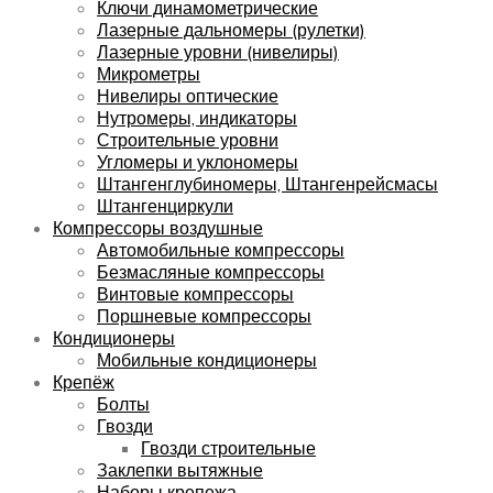
Ключи динамометрические
Лазерные дальномеры (рулетки)
Лазерные уровни (нивелиры)
Микрометры
Нивелиры оптические
Нутромеры, индикаторы
Строительные уровни
Угломеры и уклономеры
Штангенглубиномеры, Штангенрейсмасы
Штангенциркули
Компрессоры воздушные
Автомобильные компрессоры
Безмасляные компрессоры
Винтовые компрессоры
Поршневые компрессоры
Кондиционеры
Мобильные кондиционеры
Крепёж
Болты
Гвозди
Гвозди строительные
Заклепки вытяжные
Наборы крепежа