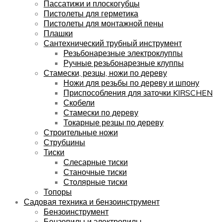
Пассатижи и плоскогубцы
Пистолеты для герметика
Пистолеты для монтажной пены
Плашки
Сантехнический трубный инструмент
Резьбонарезные электроклуппы
Ручные резьбонарезные клуппы
Стамески, резцы, ножи по дереву
Ножи для резьбы по дереву и шпону
Приспособления для заточки KIRSCHEN
Скобели
Стамески по дереву
Токарные резцы по дереву
Строительные ножи
Струбцины
Тиски
Слесарные тиски
Станочные тиски
Столярные тиски
Топоры
Садовая техника и бензоинструмент
Бензоинструмент
Бензопилы и электропилы