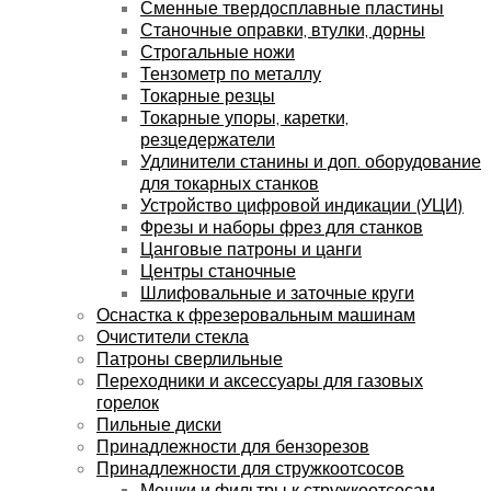
Сменные твердосплавные пластины
Станочные оправки, втулки, дорны
Строгальные ножи
Тензометр по металлу
Токарные резцы
Токарные упоры, каретки,
резцедержатели
Удлинители станины и доп. оборудование
для токарных станков
Устройство цифровой индикации (УЦИ)
Фрезы и наборы фрез для станков
Цанговые патроны и цанги
Центры станочные
Шлифовальные и заточные круги
Оснастка к фрезеровальным машинам
Очистители стекла
Патроны сверлильные
Переходники и аксессуары для газовых
горелок
Пильные диски
Принадлежности для бензорезов
Принадлежности для стружкоотсосов
Мешки и фильтры к стружкоотсосам