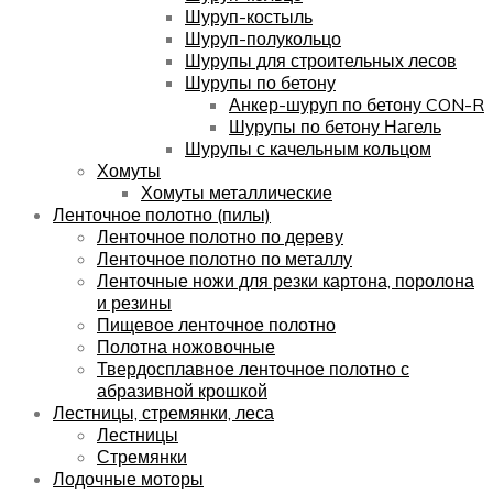
Шуруп-костыль
Шуруп-полукольцо
Шурупы для строительных лесов
Шурупы по бетону
Анкер-шуруп по бетону CON-R
Шурупы по бетону Нагель
Шурупы с качельным кольцом
Хомуты
Хомуты металлические
Ленточное полотно (пилы)
Ленточное полотно по дереву
Ленточное полотно по металлу
Ленточные ножи для резки картона, поролона
и резины
Пищевое ленточное полотно
Полотна ножовочные
Твердосплавное ленточное полотно с
абразивной крошкой
Лестницы, стремянки, леса
Лестницы
Стремянки
Лодочные моторы