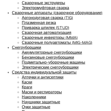
Сварочные экструдеры
Электромуфтовая сварка
Сварочные аппараты (сварочное оборудование)
Аргонодуговая сварка (TIG)
Плазменная резка
Приварка шпилек (STUD)
Сварочная автоматизация
Сварочные инверторы (MMA)
Сварочные полуавтоматы (MIG-MAG)
Снегоуборщики
Аккумуляторные снегоуборщики
Бензиновые снегоуборщики
Подметально-уборочные машины
Электрические снегоуборщики
Средства индивидуальной защиты
Аптечки и антисептики
Каски
Краги
Маски и респираторы
Наколенники
Наушники защитные
Очки защитные