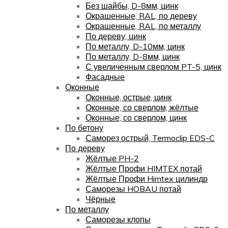
Без шайбы, D-8мм, цинк
Окрашенные, RAL, по дереву
Окрашенные, RAL, по металлу
По дереву, цинк
По металлу, D-10мм, цинк
По металлу, D-8мм, цинк
С увеличенным сверлом PT-5, цинк
Фасадные
Оконные
Оконные, острые, цинк
Оконные, со сверлом, жёлтые
Оконные, со сверлом, цинк
По бетону
Саморез острый, Termoclip EDS-C
По дереву
Жёлтые PH-2
Жёлтые Профи HIMTEX потай
Жёлтые Профи Himtex цилиндр
Саморезы HOBAU потай
Чёрные
По металлу
Саморезы клопы