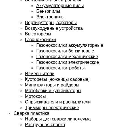
Аккумуляторные пилы
Бензопилы
Электропилы
Вертикуттеры, аэраторы
Воздуходувные устройства
Высоторезы
Газонокосилки
Газонокосилки аккумуляторные
Газонокосилки бензиновые
Газонокосилки механические
Газонокосилки электрические
Газонокосилки-роботы
Измельчители
Кусторезы (ножницы садовые)
Минитракторы и райдеры
Мотоблоки и культиваторы
Мотокосы
Опрыскиватели и распылители
Триммеры электрические
Сварка пластика
Наборы для сварки линолеума
Раструбная сварка