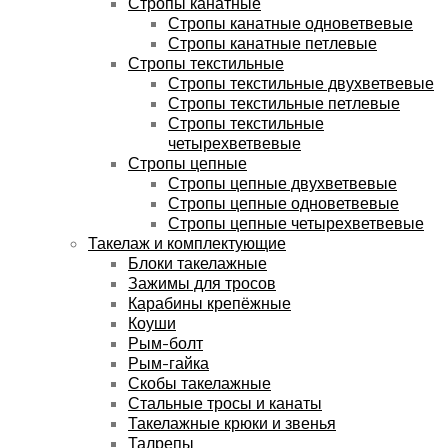
Стропы канатные
Стропы канатные одноветвевые
Стропы канатные петлевые
Стропы текстильные
Стропы текстильные двухветвевые
Стропы текстильные петлевые
Стропы текстильные
четырехветвевые
Стропы цепные
Стропы цепные двухветвевые
Стропы цепные одноветвевые
Стропы цепные четырехветвевые
Такелаж и комплектующие
Блоки такелажные
Зажимы для тросов
Карабины крепёжные
Коуши
Рым-болт
Рым-гайка
Скобы такелажные
Стальные тросы и канаты
Такелажные крюки и звенья
Талрепы