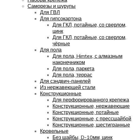
Саморезы и шурупы
Для ГВЛ
Для гипсокартона
Для ГКЛ, потайные, со сверлом,
цинк
Для ГКЛ, потайные, со сверлом,
чёрные
Для пола
Для пола, Himtex, с алмазным
наконечником
Для пола, паркета
Для пола, террас
Для сэндвич-панелей
Из нержавеющей стали
Конструкционные
Для перфорированного крепежа
Конструкционные, нержавеющие
Конструкционные, потайные
Конструкционные, с прессшайбой
Конструкционные, шестигранные
Кровельные
Без шайбы, D-10мм, цинк