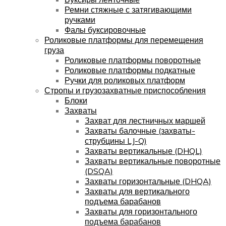
Ремни стяжные с затягивающими
ручками
Фалы буксировочные
Роликовые платформы для перемещения
груза
Роликовые платформы поворотные
Роликовые платформы подкатные
Ручки для роликовых платформ
Стропы и грузозахватные приспособления
Блоки
Захваты
Захват для лестничных маршей
Захваты балочные (захваты-
струбцины LJ-Q)
Захваты вертикальные (DHQL)
Захваты вертикальные поворотные
(DSQA)
Захваты горизонтальные (DHQA)
Захваты для вертикального
подъема барабанов
Захваты для горизонтального
подъема барабанов