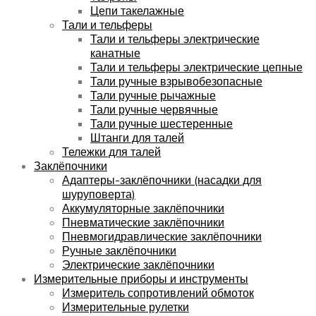
Цепи такелажные
Тали и тельферы
Тали и тельферы электрические
канатные
Тали и тельферы электрические цепные
Тали ручные взрывобезопасные
Тали ручные рычажные
Тали ручные червячные
Тали ручные шестеренные
Штанги для талей
Тележки для талей
Заклёпочники
Адаптеры-заклёпочники (насадки для
шуруповерта)
Аккумуляторные заклёпочники
Пневматические заклёпочники
Пневмогидравлические заклёпочники
Ручные заклёпочники
Электрические заклёпочники
Измерительные приборы и инструменты
Измеритель сопротивлений обмоток
Измерительные рулетки