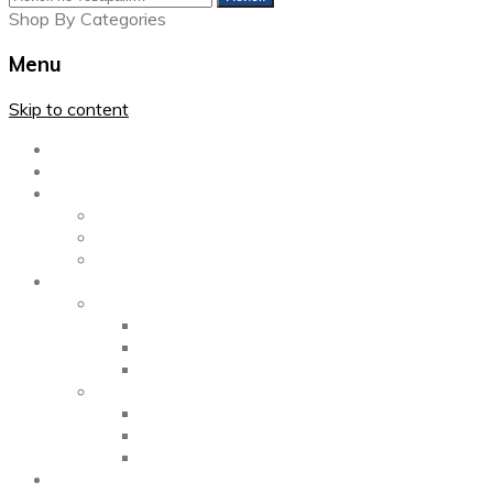
Shop By Categories
Menu
Skip to content
Главная
Каталог
Блог
Left Sidebar
Right Sidebar
Full Width
Media
Gallery
2 Columns
3 Columns
4 Columns
Portfolio
2 Columns
3 Columns
4 Columns
ShortCode