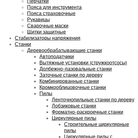
Перчатки
Пояса для инструмента
Пояса страховочные
Рукавицы
Сварочные маски
Щитки защитные
Стабилизаторы напряжения
Станки
Деревообрабатывающие станки
Автоподатчики
Вытяжные установки (стружкоотсосы)
Долбежно-пазовальные станки
Заточные станки по дереву
Комбинированные станки
Кромкооблицовочные станки
Пилы
Ленточнопильные станки по дереву
Лобзиковые станки
Форматно-раскроечные станки
Циркулярные пилы
Строительные циркулярные
пилы
Циркулярные пилы с