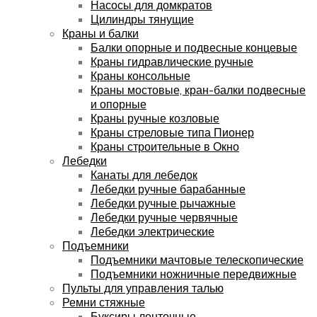
Насосы для домкратов
Цилиндры тянущие
Краны и балки
Балки опорные и подвесные концевые
Краны гидравлические ручные
Краны консольные
Краны мостовые, кран-балки подвесные
и опорные
Краны ручные козловые
Краны стреловые типа Пионер
Краны строительные в Окно
Лебедки
Канаты для лебедок
Лебедки ручные барабанные
Лебедки ручные рычажные
Лебедки ручные червячные
Лебедки электрические
Подъемники
Подъемники мачтовые телескопические
Подъемники ножничные передвижные
Пульты для управления талью
Ремни стяжные
Буксиры ленточные