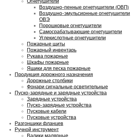
Огнетушители
Воздушно-пенные огнетушители (ОВП)
Воздушно-эмульсионные огнетушители
ОВЭ
Порошковые огнетушители
Самосрабатывающие огнетушители
Углекислотные огнетушители
Пожарные щиты
Пожарный инвентарь
Рукава пожарные
Шкафы пожарные
Ящики для песка пожарные
Продукция дорожного назначения
Дорожные столбики
Фонари сигнальные осветительные
Пуско-зарядные и зарядные устройства
Зарядные устройства
Пуско-зарядные устройства
Пусковые кабели
Пусковые устройства
Разгонщики фланцев
Ручной инструмент
Валики малярные