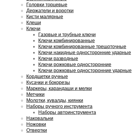
Головки торцевые
Держатели и воротки
Кисти малярные
Клещи
Ключи
Газовые и трубные ключи
Ключи комбинированные
Ключи комбинированные трещоточные
Ключи накидные односторонние ударные
Ключи разводные
Ключи рожковые односторонние
Ключи рожковые односторонние ударные
Кордщетки ручные
Кусачки и бокорезы
Маркеры, карандаши и мелки
Метчики
Молотки, кувалды, киянки
Наборы ручного инструмента
Наборы автоинструмента
Наковальни
Ножовки
Отвертки