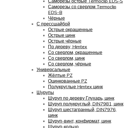
Саморезы острые Termoclip EDS-S
Саморезы со сверлом Termoclip
EDS-B
Чёрные
С прессшайбой
Острые окрашенные
Острые цинк
Острые чёрные
По дереву, Himtex
Со сверлом, окрашенные
Со сверлом, цинк
Со сверлом, чёрные
Универсальные
Жёлтые PZ
Оцинкованные PZ
Полукруглые Himtex цинк
Шурупы
Шуруп по дереву Глухарь, цинк
Шуруп полукруглый, DIN7981, цинк
Шуруп шестагранный, DIN7976,
цинк
Шуруп-винт, конфирмат, цинк
Шуруп-кольцо