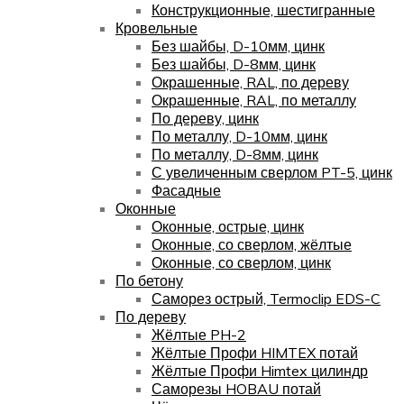
Конструкционные, шестигранные
Кровельные
Без шайбы, D-10мм, цинк
Без шайбы, D-8мм, цинк
Окрашенные, RAL, по дереву
Окрашенные, RAL, по металлу
По дереву, цинк
По металлу, D-10мм, цинк
По металлу, D-8мм, цинк
С увеличенным сверлом PT-5, цинк
Фасадные
Оконные
Оконные, острые, цинк
Оконные, со сверлом, жёлтые
Оконные, со сверлом, цинк
По бетону
Саморез острый, Termoclip EDS-C
По дереву
Жёлтые PH-2
Жёлтые Профи HIMTEX потай
Жёлтые Профи Himtex цилиндр
Саморезы HOBAU потай