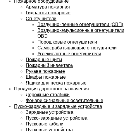
Пожарное оборудование
Арматура пожарная
Гидранты пожарные
Огнетушители
Воздушно-пенные огнетушители (ОВП)
Воздушно-эмульсионные огнетушители
ОВЭ
Порошковые огнетушители
Самосрабатывающие огнетушители
Углекислотные огнетушители
Пожарные щиты
Пожарный инвентарь
Рукава пожарные
Шкафы пожарные
Ящики для песка пожарные
Продукция дорожного назначения
Дорожные столбики
Фонари сигнальные осветительные
Пуско-зарядные и зарядные устройства
Зарядные устройства
Пуско-зарядные устройства
Пусковые кабели
Пусковые устройства