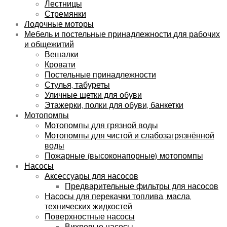
Лестницы
Стремянки
Лодочные моторы
Мебель и постельные принадлежности для рабочих
и общежитий
Вешалки
Кровати
Постельные принадлежности
Стулья, табуреты
Уличные щетки для обуви
Этажерки, полки для обуви, банкетки
Мотопомпы
Мотопомпы для грязной воды
Мотопомпы для чистой и слабозагрязнённой
воды
Пожарные (высоконапорные) мотопомпы
Насосы
Аксессуары для насосов
Предварительные фильтры для насосов
Насосы для перекачки топлива, масла,
технических жидкостей
Поверхностные насосы
Вихревые насосы