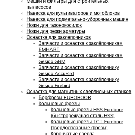
Мешки и фильтры для строительных
пылесосов
Навеска для культиваторов и мотоблоков
Навеска для подметально-уборочных машин
Ножи для газонокосилок
Ножи для резки арматуры
Оснастка для заклепочников
Запчасти и оснастка к заклёпочникам
EMHART
Запчасти и оснастка к заклёпочникам
Gesipa GBM
Запчасти и оснастка к заклёпочнику
Gesipa AccuBird
Запчасти и оснастка к заклёпочнику
Gesipa Firebird
Оснастка для магнитных сверлильных станков
Борфрезы EUROBOOR
Кольцевые фрезы
Кольцевые фрезы HSS Euroboor
(быстрорежущая сталь HSS)
Кольцевые фрезы TCT Euroboor
(твердосплавные фрезы)
Корончатые сверла