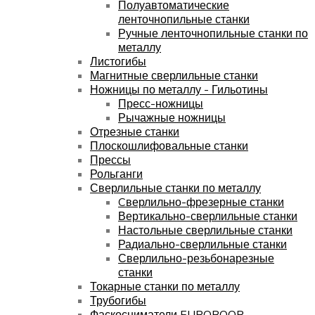
Полуавтоматические
ленточнопильные станки
Ручные ленточнопильные станки по
металлу
Листогибы
Магнитные сверлильные станки
Ножницы по металлу - Гильотины
Пресс-ножницы
Рычажные ножницы
Отрезные станки
Плоскошлифовальные станки
Прессы
Рольганги
Сверлильные станки по металлу
Cверлильно-фрезерные станки
Вертикально-сверлильные станки
Настольные сверлильные станки
Радиально-сверлильные станки
Сверлильно-резьбонарезные
станки
Токарные станки по металлу
Трубогибы
Фаскосниматели EUROBOOR