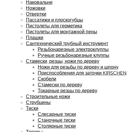
Наковальни
Ножовки
Отвертки
Пассатижи и плоскогубцы
Пистолеты для герметика
Пистолеты для монтажной пены
Плашки
Сантехнический трубный инструмент
Резьбонарезные электроклуппы
Ручные резьбонарезные клуппы
Стамески, резцы, ножи по дереву
Ножи для резьбы по дереву и шпону
Приспособления для заточки KIRSCHEN
Скобели
Стамески по дереву
Токарные резцы по дереву
Строительные ножи
Струбцины
Тиски
Слесарные тиски
Станочные тиски
Столярные тиски
Топоры