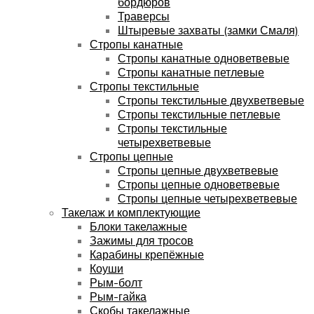
бордюров
Траверсы
Штыревые захваты (замки Смаля)
Стропы канатные
Стропы канатные одноветвевые
Стропы канатные петлевые
Стропы текстильные
Стропы текстильные двухветвевые
Стропы текстильные петлевые
Стропы текстильные
четырехветвевые
Стропы цепные
Стропы цепные двухветвевые
Стропы цепные одноветвевые
Стропы цепные четырехветвевые
Такелаж и комплектующие
Блоки такелажные
Зажимы для тросов
Карабины крепёжные
Коуши
Рым-болт
Рым-гайка
Скобы такелажные