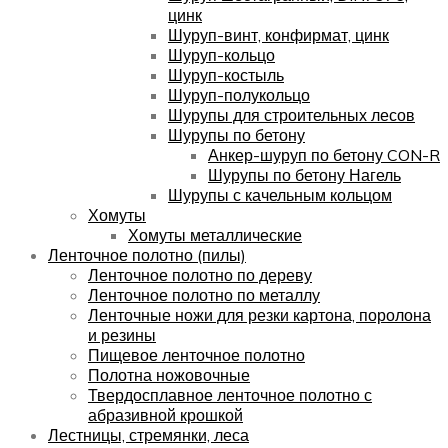
цинк
Шуруп-винт, конфирмат, цинк
Шуруп-кольцо
Шуруп-костыль
Шуруп-полукольцо
Шурупы для строительных лесов
Шурупы по бетону
Анкер-шуруп по бетону CON-R
Шурупы по бетону Нагель
Шурупы с качельным кольцом
Хомуты
Хомуты металлические
Ленточное полотно (пилы)
Ленточное полотно по дереву
Ленточное полотно по металлу
Ленточные ножи для резки картона, поролона
и резины
Пищевое ленточное полотно
Полотна ножовочные
Твердосплавное ленточное полотно с
абразивной крошкой
Лестницы, стремянки, леса