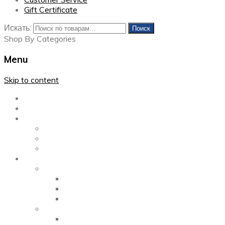
Gift Certificate
Искать:
Поиск
Shop By Categories
Menu
Skip to content
Главная
Каталог
Блог
Left Sidebar
Right Sidebar
Full Width
Media
Gallery
2 Columns
3 Columns
4 Columns
Portfolio
2 Columns