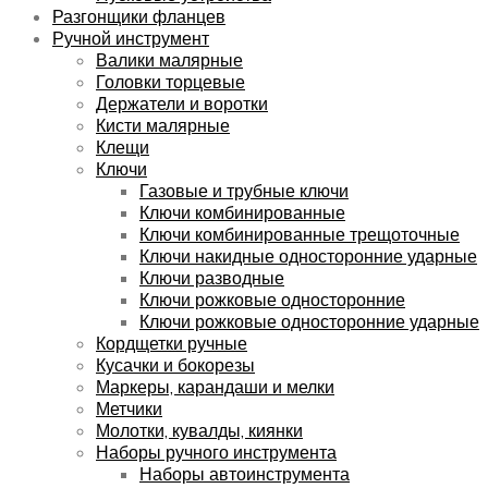
Разгонщики фланцев
Ручной инструмент
Валики малярные
Головки торцевые
Держатели и воротки
Кисти малярные
Клещи
Ключи
Газовые и трубные ключи
Ключи комбинированные
Ключи комбинированные трещоточные
Ключи накидные односторонние ударные
Ключи разводные
Ключи рожковые односторонние
Ключи рожковые односторонние ударные
Кордщетки ручные
Кусачки и бокорезы
Маркеры, карандаши и мелки
Метчики
Молотки, кувалды, киянки
Наборы ручного инструмента
Наборы автоинструмента