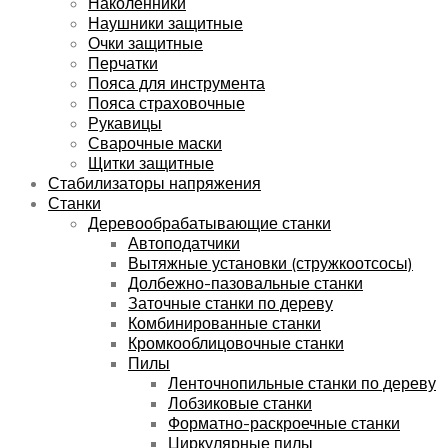
Наколенники
Наушники защитные
Очки защитные
Перчатки
Пояса для инструмента
Пояса страховочные
Рукавицы
Сварочные маски
Щитки защитные
Стабилизаторы напряжения
Станки
Деревообрабатывающие станки
Автоподатчики
Вытяжные установки (стружкоотсосы)
Долбежно-пазовальные станки
Заточные станки по дереву
Комбинированные станки
Кромкооблицовочные станки
Пилы
Ленточнопильные станки по дереву
Лобзиковые станки
Форматно-раскроечные станки
Циркулярные пилы