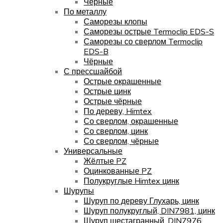
Чёрные
По металлу
Саморезы клопы
Саморезы острые Termoclip EDS-S
Саморезы со сверлом Termoclip
EDS-B
Чёрные
С прессшайбой
Острые окрашенные
Острые цинк
Острые чёрные
По дереву, Himtex
Со сверлом, окрашенные
Со сверлом, цинк
Со сверлом, чёрные
Универсальные
Жёлтые PZ
Оцинкованные PZ
Полукруглые Himtex цинк
Шурупы
Шуруп по дереву Глухарь, цинк
Шуруп полукруглый, DIN7981, цинк
Шуруп шестагранный, DIN7976,