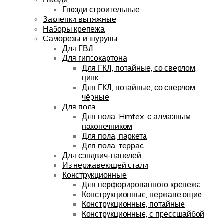
Гвозди строительные
Заклепки вытяжные
Наборы крепежа
Саморезы и шурупы
Для ГВЛ
Для гипсокартона
Для ГКЛ, потайные, со сверлом,
цинк
Для ГКЛ, потайные, со сверлом,
чёрные
Для пола
Для пола, Himtex, с алмазным
наконечником
Для пола, паркета
Для пола, террас
Для сэндвич-панелей
Из нержавеющей стали
Конструкционные
Для перфорированного крепежа
Конструкционные, нержавеющие
Конструкционные, потайные
Конструкционные, с прессшайбой