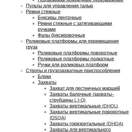
Пульты для управления талью
Ремни стяжные
Буксиры ленточные
Ремни стяжные с затягивающими
ручками
Фалы буксировочные
Роликовые платформы для перемещения
груза
Роликовые платформы поворотные
Роликовые платформы подкатные
Ручки для роликовых платформ
Стропы и грузозахватные приспособления
Блоки
Захваты
Захват для лестничных маршей
Захваты балочные (захваты-
струбцины LJ-Q)
Захваты вертикальные (DHQL)
Захваты вертикальные поворотные
(DSQA)
Захваты горизонтальные (DHQA)
Захваты для вертикального