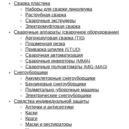
Сварка пластика
Наборы для сварки линолеума
Раструбная сварка
Сварочные экструдеры
Электромуфтовая сварка
Сварочные аппараты (сварочное оборудование)
Аргонодуговая сварка (TIG)
Плазменная резка
Приварка шпилек (STUD)
Сварочная автоматизация
Сварочные инверторы (MMA)
Сварочные полуавтоматы (MIG-MAG)
Снегоуборщики
Аккумуляторные снегоуборщики
Бензиновые снегоуборщики
Подметально-уборочные машины
Электрические снегоуборщики
Средства индивидуальной защиты
Аптечки и антисептики
Каски
Краги
Маски и респираторы