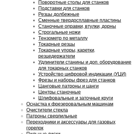
Поворотные столы для станков
Подставки для станков
Резцы долбежные
Сменные твердосплавные пластины
Станочные оправки, втулки, дорны
Строгальные ножи
Тензометр по металлу
Токарные резцы
Токарные упоры, каретки,
резцедержатели
Удлинители станины и доп. оборудование
для токарных станков
Устройство цифровой индикации (УЦИ)
Фрезы и наборы фрез для станков
Цанговые патроны и цанги
Центры станочные
Шлифовальные и заточные круги
Оснастка к фрезеровальным машинам
Очистители стекла
Патроны сверлильные
Переходники и аксессуары для газовых
горелок
Пильные диски