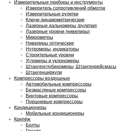
Измерительные приборы и инструменты
Измеритель сопротивлений обмоток
Измерительные рулетки
Ключи динамометрические
Лазерные дальномеры (рулетки)
Лазерные уровни (нивелиры)
Микрометры
Нивелиры оптические
Нутромеры, индикаторы
Строительные уровни
Угломеры и уклономеры
Штангенглубиномеры, Штангенрейсмасы
Штангенциркули
Компрессоры воздушные
Автомобильные компрессоры
Безмасляные компрессоры
Винтовые компрессоры
Поршневые компрессоры
Кондиционеры
Мобильные кондиционеры
Крепёж
Болты
Гвозди