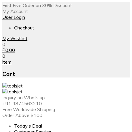
First Five Order on 30% Discount
My Account
User Login
Checkout
My Wishlist
0
₽
0.00
0
item
Cart
Inquiry on Whats up
+91 9874563210
Free Worldwide Shipping
Order Above $100
Today’s Deal
Customer Service