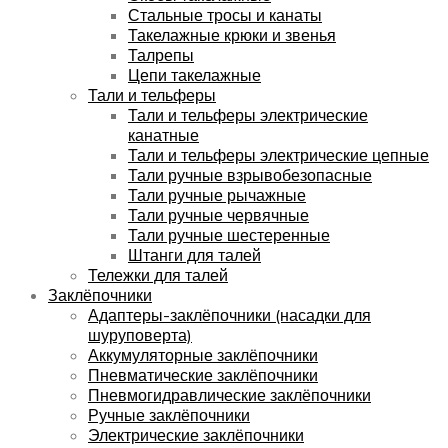
Стальные тросы и канаты
Такелажные крюки и звенья
Талрепы
Цепи такелажные
Тали и тельферы
Тали и тельферы электрические
канатные
Тали и тельферы электрические цепные
Тали ручные взрывобезопасные
Тали ручные рычажные
Тали ручные червячные
Тали ручные шестеренные
Штанги для талей
Тележки для талей
Заклёпочники
Адаптеры-заклёпочники (насадки для
шуруповерта)
Аккумуляторные заклёпочники
Пневматические заклёпочники
Пневмогидравлические заклёпочники
Ручные заклёпочники
Электрические заклёпочники