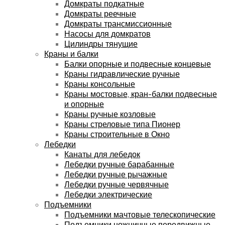
Домкраты подкатные
Домкраты реечные
Домкраты трансмиссионные
Насосы для домкратов
Цилиндры тянущие
Краны и балки
Балки опорные и подвесные концевые
Краны гидравлические ручные
Краны консольные
Краны мостовые, кран-балки подвесные
и опорные
Краны ручные козловые
Краны стреловые типа Пионер
Краны строительные в Окно
Лебедки
Канаты для лебедок
Лебедки ручные барабанные
Лебедки ручные рычажные
Лебедки ручные червячные
Лебедки электрические
Подъемники
Подъемники мачтовые телескопические
Подъемники ножничные передвижные