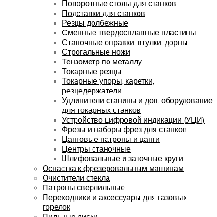
Поворотные столы для станков
Подставки для станков
Резцы долбежные
Сменные твердосплавные пластины
Станочные оправки, втулки, дорны
Строгальные ножи
Тензометр по металлу
Токарные резцы
Токарные упоры, каретки,
резцедержатели
Удлинители станины и доп. оборудование
для токарных станков
Устройство цифровой индикации (УЦИ)
Фрезы и наборы фрез для станков
Цанговые патроны и цанги
Центры станочные
Шлифовальные и заточные круги
Оснастка к фрезеровальным машинам
Очистители стекла
Патроны сверлильные
Переходники и аксессуары для газовых
горелок
Пильные диски