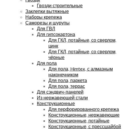
Гвозди строительные
Заклепки вытяжные
Наборы крепежа
Саморезы и шурупы
Для ГВЛ
Для гипсокартона
Для ГКЛ, потайные, со сверлом,
цинк
Для ГКЛ, потайные, со сверлом,
чёрные
Для пола
Для пола, Himtex, с алмазным
наконечником
Для пола, паркета
Для пола, террас
Для сэндвич-панелей
Из нержавеющей стали
Конструкционные
Для перфорированного крепежа
Конструкционные, нержавеющие
Конструкционные, потайные
Конструкционные, с прессшайбой