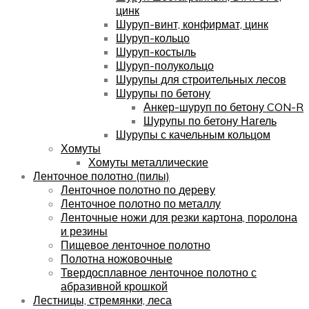
цинк
Шуруп-винт, конфирмат, цинк
Шуруп-кольцо
Шуруп-костыль
Шуруп-полукольцо
Шурупы для строительных лесов
Шурупы по бетону
Анкер-шуруп по бетону CON-R
Шурупы по бетону Нагель
Шурупы с качельным кольцом
Хомуты
Хомуты металлические
Ленточное полотно (пилы)
Ленточное полотно по дереву
Ленточное полотно по металлу
Ленточные ножи для резки картона, поролона
и резины
Пищевое ленточное полотно
Полотна ножовочные
Твердосплавное ленточное полотно с
абразивной крошкой
Лестницы, стремянки, леса