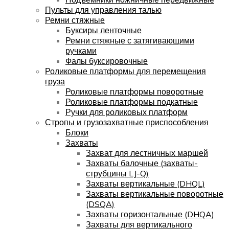
Пульты для управления талью
Ремни стяжные
Буксиры ленточные
Ремни стяжные с затягивающими
ручками
Фалы буксировочные
Роликовые платформы для перемещения
груза
Роликовые платформы поворотные
Роликовые платформы подкатные
Ручки для роликовых платформ
Стропы и грузозахватные приспособления
Блоки
Захваты
Захват для лестничных маршей
Захваты балочные (захваты-
струбцины LJ-Q)
Захваты вертикальные (DHQL)
Захваты вертикальные поворотные
(DSQA)
Захваты горизонтальные (DHQA)
Захваты для вертикального