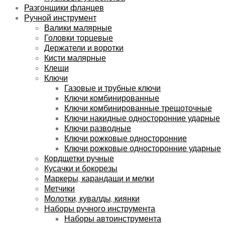
Разгонщики фланцев
Ручной инструмент
Валики малярные
Головки торцевые
Держатели и воротки
Кисти малярные
Клещи
Ключи
Газовые и трубные ключи
Ключи комбинированные
Ключи комбинированные трещоточные
Ключи накидные односторонние ударные
Ключи разводные
Ключи рожковые односторонние
Ключи рожковые односторонние ударные
Кордщетки ручные
Кусачки и бокорезы
Маркеры, карандаши и мелки
Метчики
Молотки, кувалды, киянки
Наборы ручного инструмента
Наборы автоинструмента