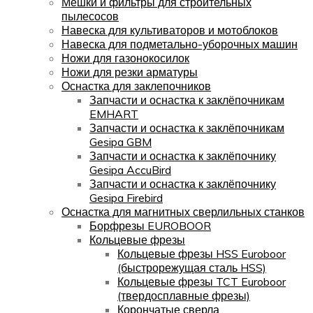
Мешки и фильтры для строительных
пылесосов
Навеска для культиваторов и мотоблоков
Навеска для подметально-уборочных машин
Ножи для газонокосилок
Ножи для резки арматуры
Оснастка для заклепочников
Запчасти и оснастка к заклёпочникам
EMHART
Запчасти и оснастка к заклёпочникам
Gesipa GBM
Запчасти и оснастка к заклёпочнику
Gesipa AccuBird
Запчасти и оснастка к заклёпочнику
Gesipa Firebird
Оснастка для магнитных сверлильных станков
Борфрезы EUROBOOR
Кольцевые фрезы
Кольцевые фрезы HSS Euroboor
(быстрорежущая сталь HSS)
Кольцевые фрезы TCT Euroboor
(твердосплавные фрезы)
Корончатые сверла