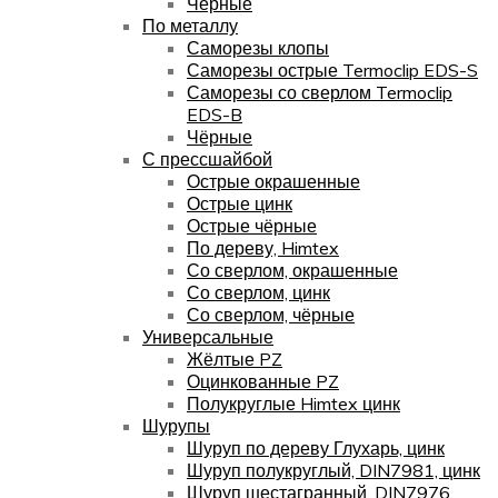
Чёрные
По металлу
Саморезы клопы
Саморезы острые Termoclip EDS-S
Саморезы со сверлом Termoclip
EDS-B
Чёрные
С прессшайбой
Острые окрашенные
Острые цинк
Острые чёрные
По дереву, Himtex
Со сверлом, окрашенные
Со сверлом, цинк
Со сверлом, чёрные
Универсальные
Жёлтые PZ
Оцинкованные PZ
Полукруглые Himtex цинк
Шурупы
Шуруп по дереву Глухарь, цинк
Шуруп полукруглый, DIN7981, цинк
Шуруп шестагранный, DIN7976,