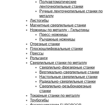
Полуавтоматические
ленточнопильные станки
Ручные ленточнопильные станки по
металлу
Листогибы
Магнитные сверлильные станки
Ножницы по металлу - Гильотины
Пресс-ножницы
Рычажные ножницы
Отрезные станки
Плоскошлифовальные станки
Прессы
Рольганги
Сверлильные станки по металлу
Cверлильно-фрезерные станки
Вертикально-сверлильные станки
Настольные сверлильные станки
Радиально-сверлильные станки
Сверлильно-резьбонарезные
станки
Токарные станки по металлу
Трубогибы
Фаскосниматели EUROBOOR