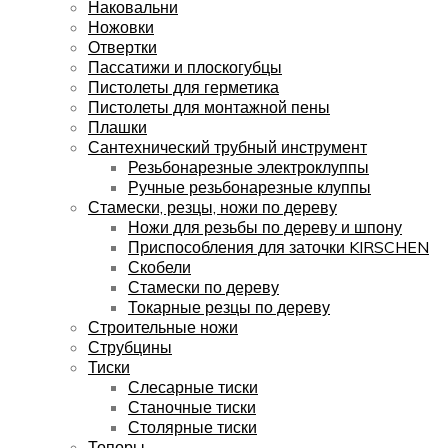
Наковальни
Ножовки
Отвертки
Пассатижи и плоскогубцы
Пистолеты для герметика
Пистолеты для монтажной пены
Плашки
Сантехнический трубный инструмент
Резьбонарезные электроклуппы
Ручные резьбонарезные клуппы
Стамески, резцы, ножи по дереву
Ножи для резьбы по дереву и шпону
Приспособления для заточки KIRSCHEN
Скобели
Стамески по дереву
Токарные резцы по дереву
Строительные ножи
Струбцины
Тиски
Слесарные тиски
Станочные тиски
Столярные тиски
Топоры