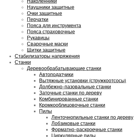
Наколенники
Наушники защитные
Очки защитные
Перчатки
Пояса для инструмента
Пояса страховочные
Рукавицы
Сварочные маски
Щитки защитные
Стабилизаторы напряжения
Станки
Деревообрабатывающие станки
Автоподатчики
Вытяжные установки (стружкоотсосы)
Долбежно-пазовальные станки
Заточные станки по дереву
Комбинированные станки
Кромкооблицовочные станки
Пилы
Ленточнопильные станки по дереву
Лобзиковые станки
Форматно-раскроечные станки
Циркулярные пилы