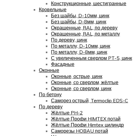
Конструкционные, шестигранные
Кровельные
Без шайбы, D-10мм, цинк
Без шайбы, D-8мм, цинк
Окрашенные, RAL, по дереву
Окрашенные, RAL, по металлу
По дереву, цинк
По металлу, D-10мм, цинк
По металлу, D-8мм, цинк
С увеличенным сверлом PT-5, цинк
Фасадные
Оконные
Оконные, острые, цинк
Оконные, со сверлом, жёлтые
Оконные, со сверлом, цинк
По бетону
Саморез острый, Termoclip EDS-C
По дереву
Жёлтые PH-2
Жёлтые Профи HIMTEX потай
Жёлтые Профи Himtex цилиндр
Саморезы HOBAU потай