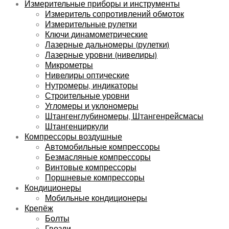
Измерительные приборы и инструменты
Измеритель сопротивлений обмоток
Измерительные рулетки
Ключи динамометрические
Лазерные дальномеры (рулетки)
Лазерные уровни (нивелиры)
Микрометры
Нивелиры оптические
Нутромеры, индикаторы
Строительные уровни
Угломеры и уклономеры
Штангенглубиномеры, Штангенрейсмасы
Штангенциркули
Компрессоры воздушные
Автомобильные компрессоры
Безмасляные компрессоры
Винтовые компрессоры
Поршневые компрессоры
Кондиционеры
Мобильные кондиционеры
Крепёж
Болты
Гвозди