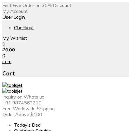
First Five Order on 30% Discount
My Account
User Login
Checkout
My Wishlist
0
₽
0.00
0
item
Cart
Inquiry on Whats up
+91 9874563210
Free Worldwide Shipping
Order Above $100
Today’s Deal
Customer Service