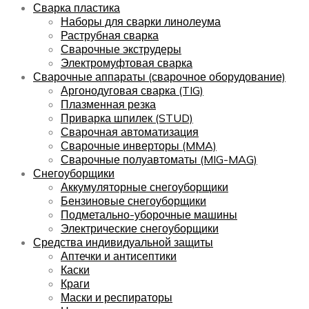
Сварка пластика
Наборы для сварки линолеума
Раструбная сварка
Сварочные экструдеры
Электромуфтовая сварка
Сварочные аппараты (сварочное оборудование)
Аргонодуговая сварка (TIG)
Плазменная резка
Приварка шпилек (STUD)
Сварочная автоматизация
Сварочные инверторы (MMA)
Сварочные полуавтоматы (MIG-MAG)
Снегоуборщики
Аккумуляторные снегоуборщики
Бензиновые снегоуборщики
Подметально-уборочные машины
Электрические снегоуборщики
Средства индивидуальной защиты
Аптечки и антисептики
Каски
Краги
Маски и респираторы