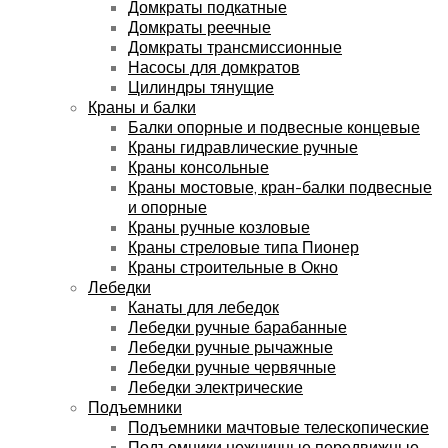
Домкраты подкатные
Домкраты реечные
Домкраты трансмиссионные
Насосы для домкратов
Цилиндры тянущие
Краны и балки
Балки опорные и подвесные концевые
Краны гидравлические ручные
Краны консольные
Краны мостовые, кран-балки подвесные
и опорные
Краны ручные козловые
Краны стреловые типа Пионер
Краны строительные в Окно
Лебедки
Канаты для лебедок
Лебедки ручные барабанные
Лебедки ручные рычажные
Лебедки ручные червячные
Лебедки электрические
Подъемники
Подъемники мачтовые телескопические
Подъемники ножничные передвижные