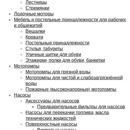
Лестницы
Стремянки
Лодочные моторы
Мебель и постельные принадлежности для рабочих
и общежитий
Вешалки
Кровати
Постельные принадлежности
Стулья, табуреты
Уличные щетки для обуви
Этажерки, полки для обуви, банкетки
Мотопомпы
Мотопомпы для грязной воды
Мотопомпы для чистой и слабозагрязнённой
воды
Пожарные (высоконапорные) мотопомпы
Насосы
Аксессуары для насосов
Предварительные фильтры для насосов
Насосы для перекачки топлива, масла,
технических жидкостей
Поверхностные насосы
Вихревые насосы