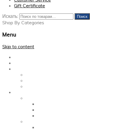
Gift Certificate
Искать:
Поиск
Shop By Categories
Menu
Skip to content
Главная
Каталог
Блог
Left Sidebar
Right Sidebar
Full Width
Media
Gallery
2 Columns
3 Columns
4 Columns
Portfolio
2 Columns