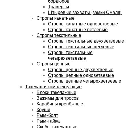
бордюров
Траверсы
Штыревые захваты (замки Смаля)
Стропы канатные
Стропы канатные одноветвевые
Стропы канатные петлевые
Стропы текстильные
Стропы текстильные двухветвевые
Стропы текстильные петлевые
Стропы текстильные
четырехветвевые
Стропы цепные
Стропы цепные двухветвевые
Стропы цепные одноветвевые
Стропы цепные четырехветвевые
Такелаж и комплектующие
Блоки такелажные
Зажимы для тросов
Карабины крепёжные
Коуши
Рым-болт
Рым-гайка
Скобы такелажные