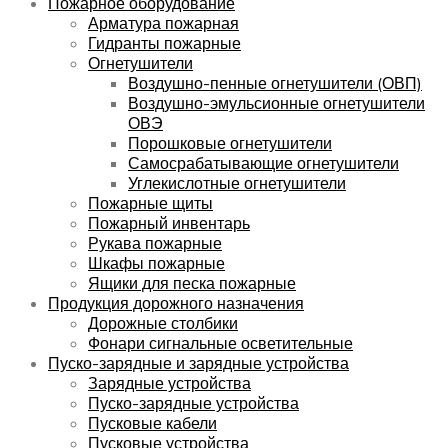
Пожарное оборудование
Арматура пожарная
Гидранты пожарные
Огнетушители
Воздушно-пенные огнетушители (ОВП)
Воздушно-эмульсионные огнетушители
ОВЭ
Порошковые огнетушители
Самосрабатывающие огнетушители
Углекислотные огнетушители
Пожарные щиты
Пожарный инвентарь
Рукава пожарные
Шкафы пожарные
Ящики для песка пожарные
Продукция дорожного назначения
Дорожные столбики
Фонари сигнальные осветительные
Пуско-зарядные и зарядные устройства
Зарядные устройства
Пуско-зарядные устройства
Пусковые кабели
Пусковые устройства