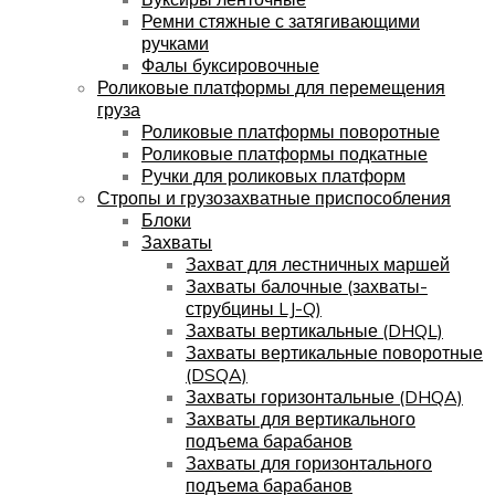
Ремни стяжные с затягивающими
ручками
Фалы буксировочные
Роликовые платформы для перемещения
груза
Роликовые платформы поворотные
Роликовые платформы подкатные
Ручки для роликовых платформ
Стропы и грузозахватные приспособления
Блоки
Захваты
Захват для лестничных маршей
Захваты балочные (захваты-
струбцины LJ-Q)
Захваты вертикальные (DHQL)
Захваты вертикальные поворотные
(DSQA)
Захваты горизонтальные (DHQA)
Захваты для вертикального
подъема барабанов
Захваты для горизонтального
подъема барабанов