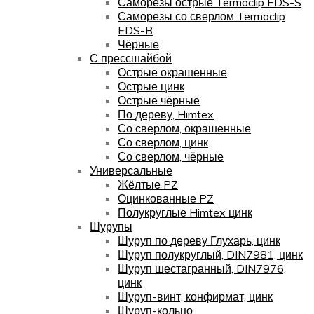
Саморезы острые Termoclip EDS-S
Саморезы со сверлом Termoclip
EDS-B
Чёрные
С прессшайбой
Острые окрашенные
Острые цинк
Острые чёрные
По дереву, Himtex
Со сверлом, окрашенные
Со сверлом, цинк
Со сверлом, чёрные
Универсальные
Жёлтые PZ
Оцинкованные PZ
Полукруглые Himtex цинк
Шурупы
Шуруп по дереву Глухарь, цинк
Шуруп полукруглый, DIN7981, цинк
Шуруп шестагранный, DIN7976,
цинк
Шуруп-винт, конфирмат, цинк
Шуруп-кольцо