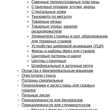
Сменные твердосплавные пластины
Станочные оправки, втулки, дорны
Строгальные ножи
Тензометр по металлу
Токарные резцы
Токарные упоры, каретки,
резцедержатели
Удлинители станины и доп. оборудование
для токарных станков
Устройство цифровой индикации (УЦИ)
Фрезы и наборы фрез для станков
Цанговые патроны и цанги
Центры станочные
Шлифовальные и заточные круги
Оснастка к фрезеровальным машинам
Очистители стекла
Патроны сверлильные
Переходники и аксессуары для газовых
горелок
Пильные диски
Принадлежности для бензорезов
Принадлежности для стружкоотсосов
Мешки и фильтры к стружкоотсосам