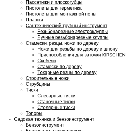
Пассатижи и плоскогубцы
Пистолеты для герметика
Пистолеты для монтажной пены
Плашки
Сантехнический трубный инструмент
Резьбонарезные электроклуппы
Ручные резьбонарезные клуппы
Стамески, резцы, ножи по дереву
Ножи для резьбы по дереву и шпону
Приспособления для заточки KIRSCHEN
Скобели
Стамески по дереву
Токарные резцы по дереву
Строительные ножи
Струбцины
Тиски
Слесарные тиски
Станочные тиски
Столярные тиски
Топоры
Садовая техника и бензоинструмент
Бензоинструмент
Бензопилы и электропилы