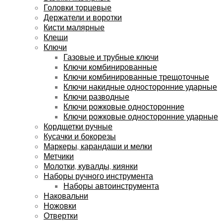
Головки торцевые
Держатели и воротки
Кисти малярные
Клещи
Ключи
Газовые и трубные ключи
Ключи комбинированные
Ключи комбинированные трещоточные
Ключи накидные односторонние ударные
Ключи разводные
Ключи рожковые односторонние
Ключи рожковые односторонние ударные
Кордщетки ручные
Кусачки и бокорезы
Маркеры, карандаши и мелки
Метчики
Молотки, кувалды, киянки
Наборы ручного инструмента
Наборы автоинструмента
Наковальни
Ножовки
Отвертки