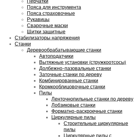
Перчатки
Пояса для инструмента
Пояса страховочные
Рукавицы
Сварочные маски
Щитки защитные
Стабилизаторы напряжения
Станки
Деревообрабатывающие станки
Автоподатчики
Вытяжные установки (стружкоотсосы)
Долбежно-пазовальные станки
Заточные станки по дереву
Комбинированные станки
Кромкооблицовочные станки
Пилы
Ленточнопильные станки по дереву
Лобзиковые станки
Форматно-раскроечные станки
Циркулярные пилы
Строительные циркулярные
пилы
Циркулярные пилы с