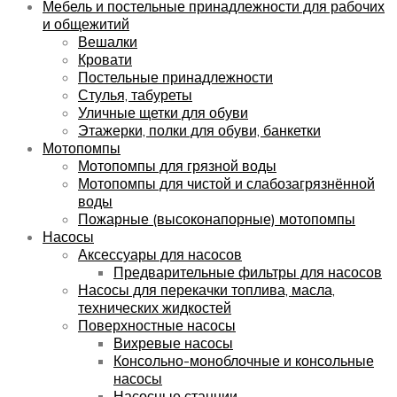
Мебель и постельные принадлежности для рабочих
и общежитий
Вешалки
Кровати
Постельные принадлежности
Стулья, табуреты
Уличные щетки для обуви
Этажерки, полки для обуви, банкетки
Мотопомпы
Мотопомпы для грязной воды
Мотопомпы для чистой и слабозагрязнённой
воды
Пожарные (высоконапорные) мотопомпы
Насосы
Аксессуары для насосов
Предварительные фильтры для насосов
Насосы для перекачки топлива, масла,
технических жидкостей
Поверхностные насосы
Вихревые насосы
Консольно-моноблочные и консольные
насосы
Насосные станции