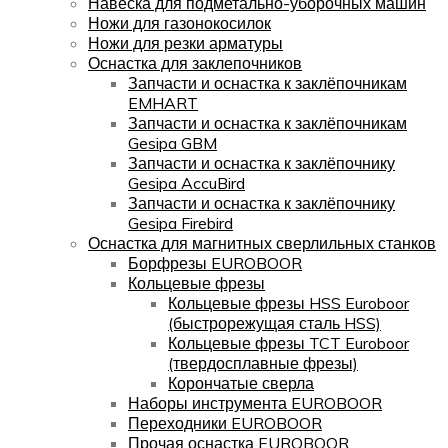
Навеска для подметально-уборочных машин
Ножи для газонокосилок
Ножи для резки арматуры
Оснастка для заклепочников
Запчасти и оснастка к заклёпочникам
EMHART
Запчасти и оснастка к заклёпочникам
Gesipa GBM
Запчасти и оснастка к заклёпочнику
Gesipa AccuBird
Запчасти и оснастка к заклёпочнику
Gesipa Firebird
Оснастка для магнитных сверлильных станков
Борфрезы EUROBOOR
Кольцевые фрезы
Кольцевые фрезы HSS Euroboor
(быстрорежущая сталь HSS)
Кольцевые фрезы TCT Euroboor
(твердосплавные фрезы)
Корончатые сверла
Наборы инструмента EUROBOOR
Переходники EUROBOOR
Прочая оснастка EUROBOOR