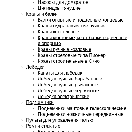
Насосы для домкратов
Цилиндры тянущие
Краны и балки
Балки опорные и подвесные концевые
Краны гидравлические ручные
Краны консольные
Краны мостовые, кран-балки подвесные
и опорные
Краны ручные козловые
Краны стреловые типа Пионер
Краны строительные в Окно
Лебедки
Канаты для лебедок
Лебедки ручные барабанные
Лебедки ручные рычажные
Лебедки ручные червячные
Лебедки электрические
Подъемники
Подъемники мачтовые телескопические
Подъемники ножничные передвижные
Пульты для управления талью
Ремни стяжные
Буксиры ленточные