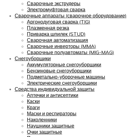
Сварочные экструдеры
Электромуфтовая сварка
Сварочные аппараты (сварочное оборудование)
Аргонодуговая сварка (TIG)
Плазменная резка
Приварка шпилек (STUD)
Сварочная автоматизация
Сварочные инверторы (MMA)
Сварочные полуавтоматы (MIG-MAG)
Снегоуборщики
Аккумуляторные снегоуборщики
Бензиновые снегоуборщики
Подметально-уборочные машины
Электрические снегоуборщики
Средства индивидуальной защиты
Аптечки и антисептики
Каски
Краги
Маски и респираторы
Наколенники
Наушники защитные
Очки защитные