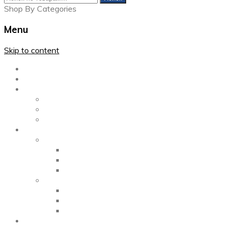
Shop By Categories
Menu
Skip to content
Главная
Каталог
Блог
Left Sidebar
Right Sidebar
Full Width
Media
Gallery
2 Columns
3 Columns
4 Columns
Portfolio
2 Columns
3 Columns
4 Columns
ShortCode