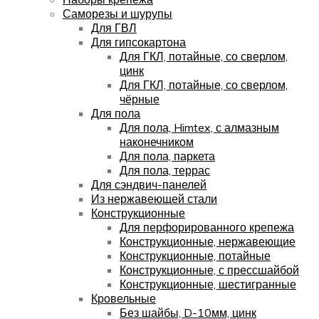
Саморезы и шурупы
Для ГВЛ
Для гипсокартона
Для ГКЛ, потайные, со сверлом,
цинк
Для ГКЛ, потайные, со сверлом,
чёрные
Для пола
Для пола, Himtex, с алмазным
наконечником
Для пола, паркета
Для пола, террас
Для сэндвич-панелей
Из нержавеющей стали
Конструкционные
Для перфорированного крепежа
Конструкционные, нержавеющие
Конструкционные, потайные
Конструкционные, с прессшайбой
Конструкционные, шестигранные
Кровельные
Без шайбы, D-10мм, цинк