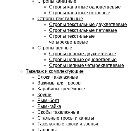
Стропы канатные
Стропы канатные одноветвевые
Стропы канатные петлевые
Стропы текстильные
Стропы текстильные двухветвевые
Стропы текстильные петлевые
Стропы текстильные
четырехветвевые
Стропы цепные
Стропы цепные двухветвевые
Стропы цепные одноветвевые
Стропы цепные четырехветвевые
Такелаж и комплектующие
Блоки такелажные
Зажимы для тросов
Карабины крепёжные
Коуши
Рым-болт
Рым-гайка
Скобы такелажные
Стальные тросы и канаты
Такелажные крюки и звенья
Талрепы