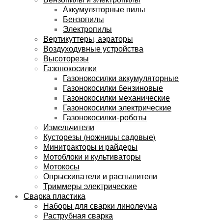
Аккумуляторные пилы
Бензопилы
Электропилы
Вертикуттеры, аэраторы
Воздуходувные устройства
Высоторезы
Газонокосилки
Газонокосилки аккумуляторные
Газонокосилки бензиновые
Газонокосилки механические
Газонокосилки электрические
Газонокосилки-роботы
Измельчители
Кусторезы (ножницы садовые)
Минитракторы и райдеры
Мотоблоки и культиваторы
Мотокосы
Опрыскиватели и распылители
Триммеры электрические
Сварка пластика
Наборы для сварки линолеума
Раструбная сварка