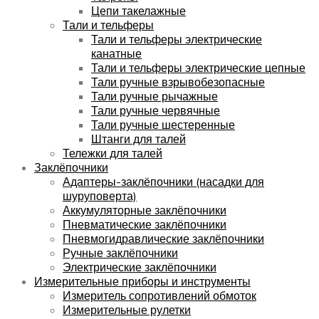
Цепи такелажные
Тали и тельферы
Тали и тельферы электрические
канатные
Тали и тельферы электрические цепные
Тали ручные взрывобезопасные
Тали ручные рычажные
Тали ручные червячные
Тали ручные шестеренные
Штанги для талей
Тележки для талей
Заклёпочники
Адаптеры-заклёпочники (насадки для
шуруповерта)
Аккумуляторные заклёпочники
Пневматические заклёпочники
Пневмогидравлические заклёпочники
Ручные заклёпочники
Электрические заклёпочники
Измерительные приборы и инструменты
Измеритель сопротивлений обмоток
Измерительные рулетки