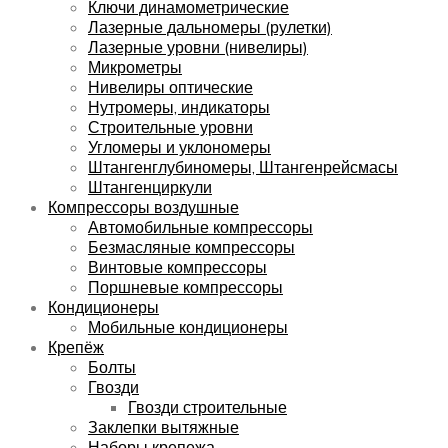
Ключи динамометрические
Лазерные дальномеры (рулетки)
Лазерные уровни (нивелиры)
Микрометры
Нивелиры оптические
Нутромеры, индикаторы
Строительные уровни
Угломеры и уклономеры
Штангенглубиномеры, Штангенрейсмасы
Штангенциркули
Компрессоры воздушные
Автомобильные компрессоры
Безмасляные компрессоры
Винтовые компрессоры
Поршневые компрессоры
Кондиционеры
Мобильные кондиционеры
Крепёж
Болты
Гвозди
Гвозди строительные
Заклепки вытяжные
Наборы крепежа