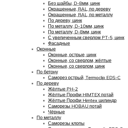
Без шайбы, D-8мм, цинк
Окрашенные, RAL, по дереву
Окрашенные, RAL, по металлу
По дереву, цинк
По металлу, D-10мм, цинк
По металлу, D-8мм, цинк
С увеличенным сверлом PT-5, цинк
Фасадные
Оконные
Оконные, острые, цинк
Оконные, со сверлом, жёлтые
Оконные, со сверлом, цинк
По бетону
Саморез острый, Termoclip EDS-C
По дереву
Жёлтые PH-2
Жёлтые Профи HIMTEX потай
Жёлтые Профи Himtex цилиндр
Саморезы HOBAU потай
Чёрные
По металлу
Саморезы клопы