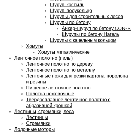
Шуруп-костыль
Шуруп-полукольцо
Шурупы для строительных лесов
Шурупы по бетону
Анкер-шуруп по бетону CON-R
Шурупы по бетону Нагель
Шурупы с качельным кольцом
Хомуты
Хомуты металлические
Ленточное полотно (пилы)
Ленточное полотно по дереву
Ленточное полотно по металлу
Ленточные ножи для резки картона, поролона
и резины
Пищевое ленточное полотно
Полотна ножовочные
Твердосплавное ленточное полотно с
абразивной крошкой
Лестницы, стремянки, леса
Лестницы
Стремянки
Лодочные моторы