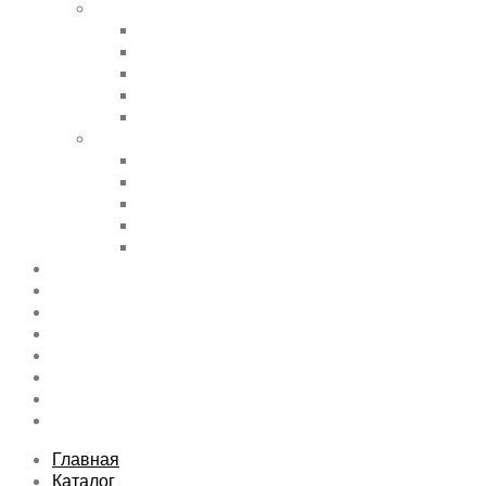
Shortcode Pages
Accordions & Toggles
Buttons
Divider
Progress Bar & Pie Chart
Lists
Shortcode Pages
Services
Tabs
Map & Contact
Message Boxes
Pricing table
Features
Top rated product
Product Category
FAQs Page
Typography
Sitemap
Contact Us
About Us
Главная
Каталог