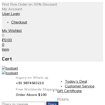
First Five Order on 30% Discount
My Account
User Login
Checkout
My Wishlist
0
₽
0.00
0
item
Cart
Inquiry on Whats up
Today’s Deal
+91 9874563210
Customer Service
Free Worldwide Shipping
Gift Certificate
Order Above $100
Искать:
Поиск