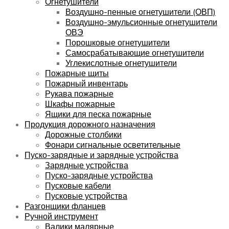
Огнетушители
Воздушно-пенные огнетушители (ОВП)
Воздушно-эмульсионные огнетушители
ОВЭ
Порошковые огнетушители
Самосрабатывающие огнетушители
Углекислотные огнетушители
Пожарные щиты
Пожарный инвентарь
Рукава пожарные
Шкафы пожарные
Ящики для песка пожарные
Продукция дорожного назначения
Дорожные столбики
Фонари сигнальные осветительные
Пуско-зарядные и зарядные устройства
Зарядные устройства
Пуско-зарядные устройства
Пусковые кабели
Пусковые устройства
Разгонщики фланцев
Ручной инструмент
Валики малярные