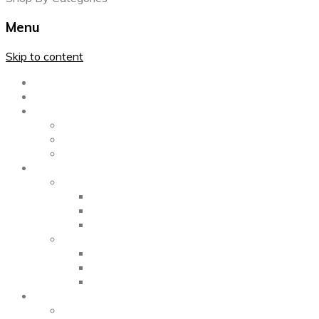
Menu
Skip to content
Главная
Каталог
Блог
Left Sidebar
Right Sidebar
Full Width
Media
Gallery
2 Columns
3 Columns
4 Columns
Portfolio
2 Columns
3 Columns
4 Columns
ShortCode
Shortcode Pages