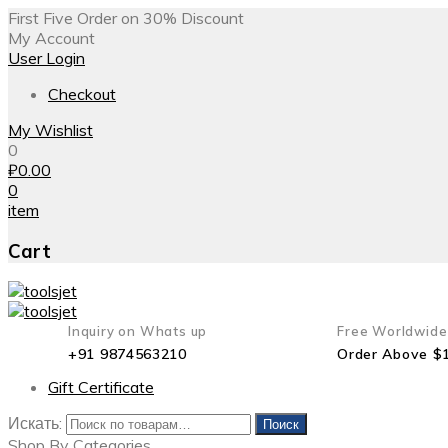
First Five Order on 30% Discount
My Account
User Login
Checkout
My Wishlist
0
₽
0.00
0
item
Cart
Inquiry on Whats up
Free Worldwide
+91 9874563210
Order Above $
Gift Certificate
Искать:
Поиск
Shop By Categories