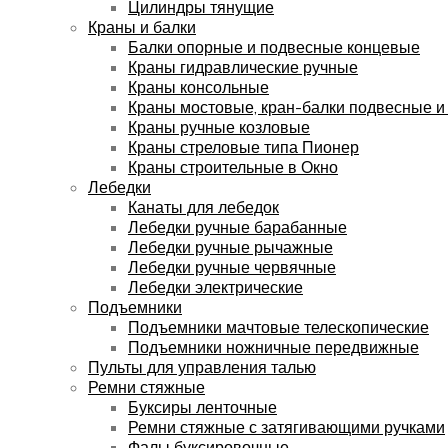
Цилиндры тянущие
Краны и балки
Балки опорные и подвесные концевые
Краны гидравлические ручные
Краны консольные
Краны мостовые, кран-балки подвесные и
Краны ручные козловые
Краны стреловые типа Пионер
Краны строительные в Окно
Лебедки
Канаты для лебедок
Лебедки ручные барабанные
Лебедки ручные рычажные
Лебедки ручные червячные
Лебедки электрические
Подъемники
Подъемники мачтовые телескопические
Подъемники ножничные передвижные
Пульты для управления талью
Ремни стяжные
Буксиры ленточные
Ремни стяжные с затягивающими ручками
Фалы буксировочные