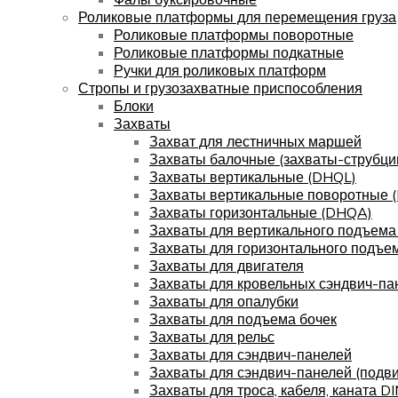
Роликовые платформы для перемещения груза
Роликовые платформы поворотные
Роликовые платформы подкатные
Ручки для роликовых платформ
Стропы и грузозахватные приспособления
Блоки
Захваты
Захват для лестничных маршей
Захваты балочные (захваты-струбци
Захваты вертикальные (DHQL)
Захваты вертикальные поворотные 
Захваты горизонтальные (DHQA)
Захваты для вертикального подъема
Захваты для горизонтального подъе
Захваты для двигателя
Захваты для кровельных сэндвич-па
Захваты для опалубки
Захваты для подъема бочек
Захваты для рельс
Захваты для сэндвич-панелей
Захваты для сэндвич-панелей (подв
Захваты для троса, кабеля, каната D