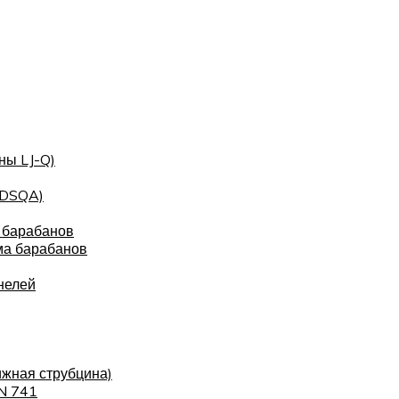
ны LJ-Q)
(DSQA)
 барабанов
ма барабанов
нелей
ижная струбцина)
IN 741