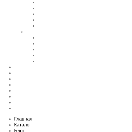
Accordions & Toggles
Buttons
Divider
Progress Bar & Pie Chart
Lists
Shortcode Pages
Services
Tabs
Map & Contact
Message Boxes
Pricing table
Features
Top rated product
Product Category
FAQs Page
Typography
Sitemap
Contact Us
About Us
Главная
Каталог
Блог