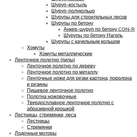
Шуруп-костыль
Шуруп-полукольцо
Шурупы для строительных лесов
Шурупы по бетону
Анкер-шуруп по бетону CON-R
Шурупы по бетону Нагель
Шурупы с качельным кольцом
Хомуты
Хомуты металлические
Ленточное полотно (пилы)
Ленточное полотно по дереву
Ленточное полотно по металлу
Ленточные ножи для резки картона, поролона
и резины
Пищевое ленточное полотно
Полотна ножовочные
Твердосплавное ленточное полотно с
абразивной крошкой
Лестницы, стремянки, леса
Лестницы
Стремянки
Лодочные моторы