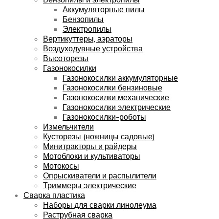
Аккумуляторные пилы
Бензопилы
Электропилы
Вертикуттеры, аэраторы
Воздуходувные устройства
Высоторезы
Газонокосилки
Газонокосилки аккумуляторные
Газонокосилки бензиновые
Газонокосилки механические
Газонокосилки электрические
Газонокосилки-роботы
Измельчители
Кусторезы (ножницы садовые)
Минитракторы и райдеры
Мотоблоки и культиваторы
Мотокосы
Опрыскиватели и распылители
Триммеры электрические
Сварка пластика
Наборы для сварки линолеума
Раструбная сварка