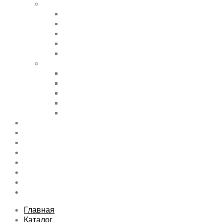
Shortcode Pages
Accordions & Toggles
Buttons
Divider
Progress Bar & Pie Chart
Lists
Shortcode Pages
Services
Tabs
Map & Contact
Message Boxes
Pricing table
Features
Top rated product
Product Category
FAQs Page
Typography
Sitemap
Contact Us
About Us
Главная
Каталог