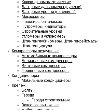
Ключи динамометрические
Лазерные дальномеры (рулетки)
Лазерные уровни (нивелиры)
Микрометры
Нивелиры оптические
Нутромеры, индикаторы
Строительные уровни
Угломеры и уклономеры
Штангенглубиномеры, Штангенрейсмасы
Штангенциркули
Компрессоры воздушные
Автомобильные компрессоры
Безмасляные компрессоры
Винтовые компрессоры
Поршневые компрессоры
Кондиционеры
Мобильные кондиционеры
Крепёж
Болты
Гвозди
Гвозди строительные
Заклепки вытяжные
Наборы крепежа