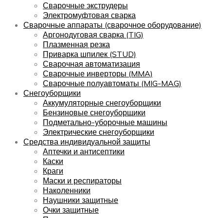
Сварочные экструдеры
Электромуфтовая сварка
Сварочные аппараты (сварочное оборудование)
Аргонодуговая сварка (TIG)
Плазменная резка
Приварка шпилек (STUD)
Сварочная автоматизация
Сварочные инверторы (MMA)
Сварочные полуавтоматы (MIG-MAG)
Снегоуборщики
Аккумуляторные снегоуборщики
Бензиновые снегоуборщики
Подметально-уборочные машины
Электрические снегоуборщики
Средства индивидуальной защиты
Аптечки и антисептики
Каски
Краги
Маски и респираторы
Наколенники
Наушники защитные
Очки защитные