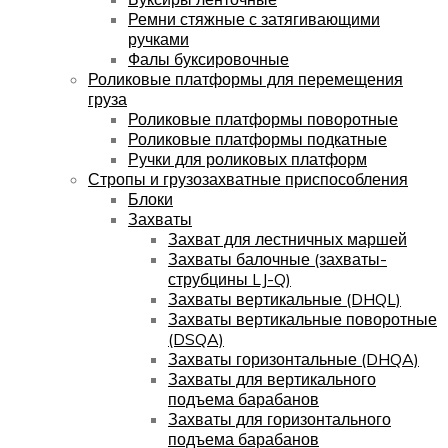
Ремни стяжные с затягивающими
ручками
Фалы буксировочные
Роликовые платформы для перемещения
груза
Роликовые платформы поворотные
Роликовые платформы подкатные
Ручки для роликовых платформ
Стропы и грузозахватные приспособления
Блоки
Захваты
Захват для лестничных маршей
Захваты балочные (захваты-
струбцины LJ-Q)
Захваты вертикальные (DHQL)
Захваты вертикальные поворотные
(DSQA)
Захваты горизонтальные (DHQA)
Захваты для вертикального
подъема барабанов
Захваты для горизонтального
подъема барабанов