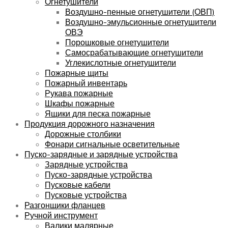
Огнетушители
Воздушно-пенные огнетушители (ОВП)
Воздушно-эмульсионные огнетушители
ОВЭ
Порошковые огнетушители
Самосрабатывающие огнетушители
Углекислотные огнетушители
Пожарные щиты
Пожарный инвентарь
Рукава пожарные
Шкафы пожарные
Ящики для песка пожарные
Продукция дорожного назначения
Дорожные столбики
Фонари сигнальные осветительные
Пуско-зарядные и зарядные устройства
Зарядные устройства
Пуско-зарядные устройства
Пусковые кабели
Пусковые устройства
Разгонщики фланцев
Ручной инструмент
Валики малярные