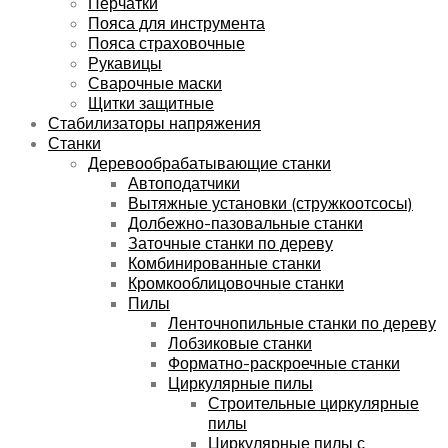
Перчатки
Пояса для инструмента
Пояса страховочные
Рукавицы
Сварочные маски
Щитки защитные
Стабилизаторы напряжения
Станки
Деревообрабатывающие станки
Автоподатчики
Вытяжные установки (стружкоотсосы)
Долбежно-пазовальные станки
Заточные станки по дереву
Комбинированные станки
Кромкооблицовочные станки
Пилы
Ленточнопильные станки по дереву
Лобзиковые станки
Форматно-раскроечные станки
Циркулярные пилы
Строительные циркулярные
пилы
Циркулярные пилы с