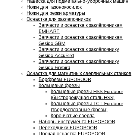
Навеска для подметально-уборочных машин
Ножи для газонокосилок
Ножи для резки арматуры
Оснастка для заклепочников
Запчасти и оснастка к заклёпочникам
EMHART
Запчасти и оснастка к заклёпочникам
Gesipa GBM
Запчасти и оснастка к заклёпочнику
Gesipa AccuBird
Запчасти и оснастка к заклёпочнику
Gesipa Firebird
Оснастка для магнитных сверлильных станков
Борфрезы EUROBOOR
Кольцевые фрезы
Кольцевые фрезы HSS Euroboor
(быстрорежущая сталь HSS)
Кольцевые фрезы TCT Euroboor
(твердосплавные фрезы)
Корончатые сверла
Наборы инструмента EUROBOOR
Переходники EUROBOOR
Прочая оснастка EUROBOOR