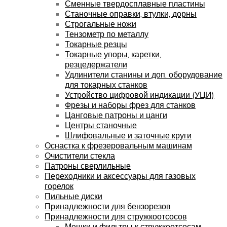
Сменные твердосплавные пластины
Станочные оправки, втулки, дорны
Строгальные ножи
Тензометр по металлу
Токарные резцы
Токарные упоры, каретки,
резцедержатели
Удлинители станины и доп. оборудование
для токарных станков
Устройство цифровой индикации (УЦИ)
Фрезы и наборы фрез для станков
Цанговые патроны и цанги
Центры станочные
Шлифовальные и заточные круги
Оснастка к фрезеровальным машинам
Очистители стекла
Патроны сверлильные
Переходники и аксессуары для газовых
горелок
Пильные диски
Принадлежности для бензорезов
Принадлежности для стружкоотсосов
Мешки и фильтры к стружкоотсосам