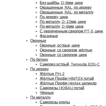
Без шайбы, D-8мм, цинк
Окрашенные, RAL, по дереву
Окрашенные, RAL, по металлу
По дереву, цинк
По металлу, D-10мм, цинк
По металлу, D-8мм, цинк
С увеличенным сверлом PT-5, цинк
Фасадные
Оконные
Оконные, острые, цинк
Оконные, со сверлом, жёлтые
Оконные, со сверлом, цинк
По бетону
Саморез острый, Termoclip EDS-C
По дереву
Жёлтые PH-2
Жёлтые Профи HIMTEX потай
Жёлтые Профи Himtex цилиндр
Саморезы HOBAU потай
Чёрные
По металлу
Саморезы клопы