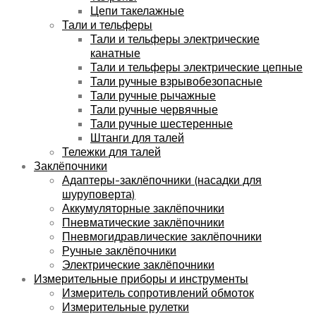
Цепи такелажные
Тали и тельферы
Тали и тельферы электрические
канатные
Тали и тельферы электрические цепные
Тали ручные взрывобезопасные
Тали ручные рычажные
Тали ручные червячные
Тали ручные шестеренные
Штанги для талей
Тележки для талей
Заклёпочники
Адаптеры-заклёпочники (насадки для
шуруповерта)
Аккумуляторные заклёпочники
Пневматические заклёпочники
Пневмогидравлические заклёпочники
Ручные заклёпочники
Электрические заклёпочники
Измерительные приборы и инструменты
Измеритель сопротивлений обмоток
Измерительные рулетки