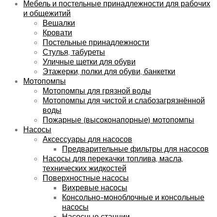
Мебель и постельные принадлежности для рабочих
и общежитий
Вешалки
Кровати
Постельные принадлежности
Стулья, табуреты
Уличные щетки для обуви
Этажерки, полки для обуви, банкетки
Мотопомпы
Мотопомпы для грязной воды
Мотопомпы для чистой и слабозагрязнённой
воды
Пожарные (высоконапорные) мотопомпы
Насосы
Аксессуары для насосов
Предварительные фильтры для насосов
Насосы для перекачки топлива, масла,
технических жидкостей
Поверхностные насосы
Вихревые насосы
Консольно-моноблочные и консольные
насосы
Насосные станции