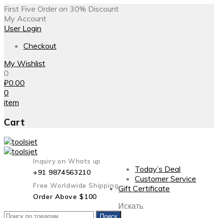
First Five Order on 30% Discount
My Account
User Login
Checkout
My Wishlist
0
₽
0.00
0
item
Cart
Inquiry on Whats up
Today’s Deal
+91 9874563210
Customer Service
Free Worldwide Shipping
Gift Certificate
Order Above $100
Искать:
Поиск