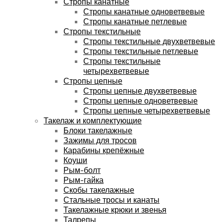
Стропы канатные
Стропы канатные одноветвевые
Стропы канатные петлевые
Стропы текстильные
Стропы текстильные двухветвевые
Стропы текстильные петлевые
Стропы текстильные
четырехветвевые
Стропы цепные
Стропы цепные двухветвевые
Стропы цепные одноветвевые
Стропы цепные четырехветвевые
Такелаж и комплектующие
Блоки такелажные
Зажимы для тросов
Карабины крепёжные
Коуши
Рым-болт
Рым-гайка
Скобы такелажные
Стальные тросы и канаты
Такелажные крюки и звенья
Талрепы