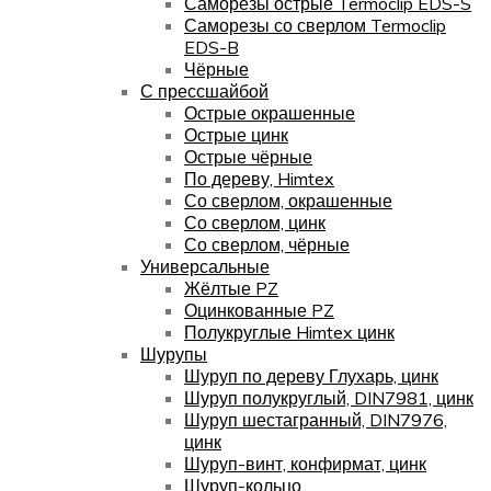
Саморезы острые Termoclip EDS-S
Саморезы со сверлом Termoclip
EDS-B
Чёрные
С прессшайбой
Острые окрашенные
Острые цинк
Острые чёрные
По дереву, Himtex
Со сверлом, окрашенные
Со сверлом, цинк
Со сверлом, чёрные
Универсальные
Жёлтые PZ
Оцинкованные PZ
Полукруглые Himtex цинк
Шурупы
Шуруп по дереву Глухарь, цинк
Шуруп полукруглый, DIN7981, цинк
Шуруп шестагранный, DIN7976,
цинк
Шуруп-винт, конфирмат, цинк
Шуруп-кольцо