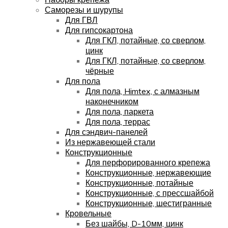
Саморезы и шурупы
Для ГВЛ
Для гипсокартона
Для ГКЛ, потайные, со сверлом,
цинк
Для ГКЛ, потайные, со сверлом,
чёрные
Для пола
Для пола, Himtex, с алмазным
наконечником
Для пола, паркета
Для пола, террас
Для сэндвич-панелей
Из нержавеющей стали
Конструкционные
Для перфорированного крепежа
Конструкционные, нержавеющие
Конструкционные, потайные
Конструкционные, с прессшайбой
Конструкционные, шестигранные
Кровельные
Без шайбы, D-10мм, цинк