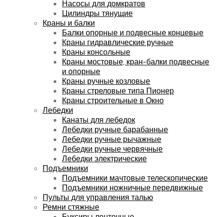
Насосы для домкратов
Цилиндры тянущие
Краны и балки
Балки опорные и подвесные концевые
Краны гидравлические ручные
Краны консольные
Краны мостовые, кран-балки подвесные
и опорные
Краны ручные козловые
Краны стреловые типа Пионер
Краны строительные в Окно
Лебедки
Канаты для лебедок
Лебедки ручные барабанные
Лебедки ручные рычажные
Лебедки ручные червячные
Лебедки электрические
Подъемники
Подъемники мачтовые телескопические
Подъемники ножничные передвижные
Пульты для управления талью
Ремни стяжные
Буксиры ленточные