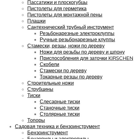
Пассатижи и плоскогубцы
Пистолеты для герметика
Пистолеты для монтажной пены
Плашки
Сантехнический трубный инструмент
Резьбонарезные электроклуппы
Ручные резьбонарезные клуппы
Стамески, резцы, ножи по дереву
Ножи для резьбы по дереву и шпону
Приспособления для заточки KIRSCHEN
Скобели
Стамески по дереву
Токарные резцы по дереву
Строительные ножи
Струбцины
Тиски
Слесарные тиски
Станочные тиски
Столярные тиски
Топоры
Садовая техника и бензоинструмент
Бензоинструмент
Бензопилы и электропилы