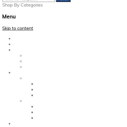
Shop By Categories
Menu
Skip to content
Главная
Каталог
Блог
Left Sidebar
Right Sidebar
Full Width
Media
Gallery
2 Columns
3 Columns
4 Columns
Portfolio
2 Columns
3 Columns
4 Columns
ShortCode