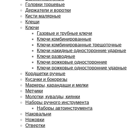
Головки торцевые
Держатели и воротки
Кисти малярные
Клещи
Ключи
Газовые и трубные ключи
Ключи комбинированные
Ключи комбинированные трещоточные
Ключи накидные односторонние ударные
Ключи разводные
Ключи рожковые односторонние
Ключи рожковые односторонние ударные
Кордщетки ручные
Кусачки и бокорезы
Маркеры, карандаши и мелки
Метчики
Молотки, кувалды, киянки
Наборы ручного инструмента
Наборы автоинструмента
Наковальни
Ножовки
Отвертки