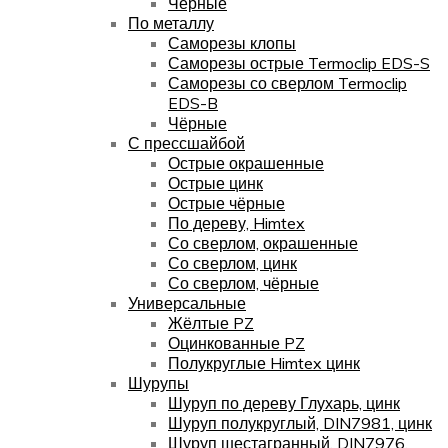
Чёрные
По металлу
Саморезы клопы
Саморезы острые Termoclip EDS-S
Саморезы со сверлом Termoclip
EDS-B
Чёрные
С прессшайбой
Острые окрашенные
Острые цинк
Острые чёрные
По дереву, Himtex
Со сверлом, окрашенные
Со сверлом, цинк
Со сверлом, чёрные
Универсальные
Жёлтые PZ
Оцинкованные PZ
Полукруглые Himtex цинк
Шурупы
Шуруп по дереву Глухарь, цинк
Шуруп полукруглый, DIN7981, цинк
Шуруп шестагранный, DIN7976,