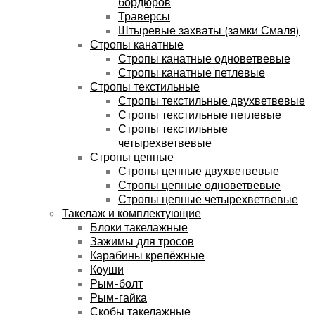
бордюров
Траверсы
Штыревые захваты (замки Смаля)
Стропы канатные
Стропы канатные одноветвевые
Стропы канатные петлевые
Стропы текстильные
Стропы текстильные двухветвевые
Стропы текстильные петлевые
Стропы текстильные
четырехветвевые
Стропы цепные
Стропы цепные двухветвевые
Стропы цепные одноветвевые
Стропы цепные четырехветвевые
Такелаж и комплектующие
Блоки такелажные
Зажимы для тросов
Карабины крепёжные
Коуши
Рым-болт
Рым-гайка
Скобы такелажные