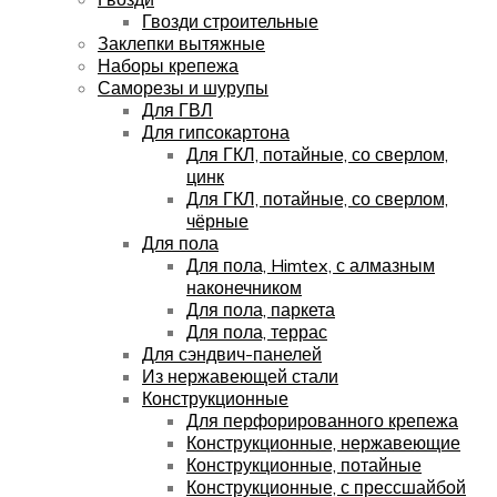
Гвозди строительные
Заклепки вытяжные
Наборы крепежа
Саморезы и шурупы
Для ГВЛ
Для гипсокартона
Для ГКЛ, потайные, со сверлом,
цинк
Для ГКЛ, потайные, со сверлом,
чёрные
Для пола
Для пола, Himtex, с алмазным
наконечником
Для пола, паркета
Для пола, террас
Для сэндвич-панелей
Из нержавеющей стали
Конструкционные
Для перфорированного крепежа
Конструкционные, нержавеющие
Конструкционные, потайные
Конструкционные, с прессшайбой