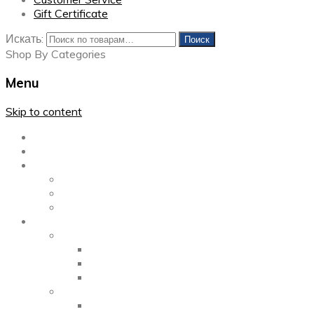
Gift Certificate
Искать:
Поиск
Shop By Categories
Menu
Skip to content
Главная
Каталог
Блог
Left Sidebar
Right Sidebar
Full Width
Media
Gallery
2 Columns
3 Columns
4 Columns
Portfolio
2 Columns