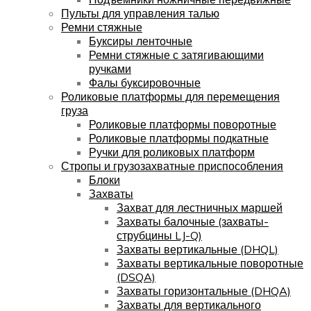
Пульты для управления талью
Ремни стяжные
Буксиры ленточные
Ремни стяжные с затягивающими
ручками
Фалы буксировочные
Роликовые платформы для перемещения
груза
Роликовые платформы поворотные
Роликовые платформы подкатные
Ручки для роликовых платформ
Стропы и грузозахватные приспособления
Блоки
Захваты
Захват для лестничных маршей
Захваты балочные (захваты-
струбцины LJ-Q)
Захваты вертикальные (DHQL)
Захваты вертикальные поворотные
(DSQA)
Захваты горизонтальные (DHQA)
Захваты для вертикального