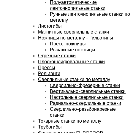
Полуавтоматические
ленточнопильные станки
Ручные ленточнопильные станки по
металлу
Листогибы
Магнитные сверлильные станки
Ножницы по металлу - Гильотины
Пресс-ножницы
Рычажные ножницы
Отрезные станки
Плоскошлифовальные станки
Прессы
Рольганги
Сверлильные станки по металлу
Cверлильно-фрезерные станки
Вертикально-сверлильные станки
Настольные сверлильные станки
Радиально-сверлильные станки
Сверлильно-резьбонарезные
станки
Токарные станки по металлу
Трубогибы
Фаскосниматели EUROBOOR