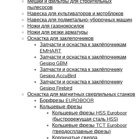
Мешки и фильтры для строительных
пылесосов
Навеска для культиваторов и мотоблоков
Навеска для подметально-уборочных машин
Ножи для газонокосилок
Ножи для резки арматуры
Оснастка для заклепочников
Запчасти и оснастка к заклёпочникам
EMHART
Запчасти и оснастка к заклёпочникам
Gesipa GBM
Запчасти и оснастка к заклёпочнику
Gesipa AccuBird
Запчасти и оснастка к заклёпочнику
Gesipa Firebird
Оснастка для магнитных сверлильных станков
Борфрезы EUROBOOR
Кольцевые фрезы
Кольцевые фрезы HSS Euroboor
(быстрорежущая сталь HSS)
Кольцевые фрезы TCT Euroboor
(твердосплавные фрезы)
Корончатые сверла