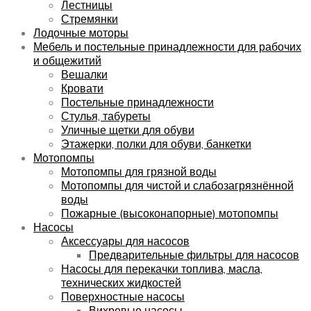
Лестницы
Стремянки
Лодочные моторы
Мебель и постельные принадлежности для рабочих
и общежитий
Вешалки
Кровати
Постельные принадлежности
Стулья, табуреты
Уличные щетки для обуви
Этажерки, полки для обуви, банкетки
Мотопомпы
Мотопомпы для грязной воды
Мотопомпы для чистой и слабозагрязнённой
воды
Пожарные (высоконапорные) мотопомпы
Насосы
Аксессуары для насосов
Предварительные фильтры для насосов
Насосы для перекачки топлива, масла,
технических жидкостей
Поверхностные насосы
Вихревые насосы