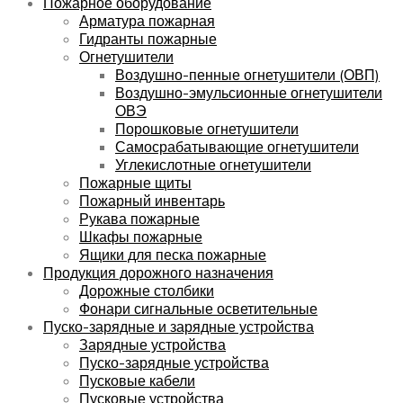
Пожарное оборудование
Арматура пожарная
Гидранты пожарные
Огнетушители
Воздушно-пенные огнетушители (ОВП)
Воздушно-эмульсионные огнетушители
ОВЭ
Порошковые огнетушители
Самосрабатывающие огнетушители
Углекислотные огнетушители
Пожарные щиты
Пожарный инвентарь
Рукава пожарные
Шкафы пожарные
Ящики для песка пожарные
Продукция дорожного назначения
Дорожные столбики
Фонари сигнальные осветительные
Пуско-зарядные и зарядные устройства
Зарядные устройства
Пуско-зарядные устройства
Пусковые кабели
Пусковые устройства