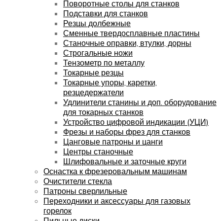
Поворотные столы для станков
Подставки для станков
Резцы долбежные
Сменные твердосплавные пластины
Станочные оправки, втулки, дорны
Строгальные ножи
Тензометр по металлу
Токарные резцы
Токарные упоры, каретки,
резцедержатели
Удлинители станины и доп. оборудование
для токарных станков
Устройство цифровой индикации (УЦИ)
Фрезы и наборы фрез для станков
Цанговые патроны и цанги
Центры станочные
Шлифовальные и заточные круги
Оснастка к фрезеровальным машинам
Очистители стекла
Патроны сверлильные
Переходники и аксессуары для газовых
горелок
Пильные диски