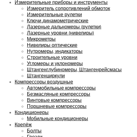
Измерительные приборы и инструменты
Измеритель сопротивлений обмоток
Измерительные рулетки
Ключи динамометрические
Лазерные дальномеры (рулетки)
Лазерные уровни (нивелиры)
Микрометры
Нивелиры оптические
Нутромеры, индикаторы
Строительные уровни
Угломеры и уклономеры
Штангенглубиномеры, Штангенрейсмасы
Штангенциркули
Компрессоры воздушные
Автомобильные компрессоры
Безмасляные компрессоры
Винтовые компрессоры
Поршневые компрессоры
Кондиционеры
Мобильные кондиционеры
Крепёж
Болты
Гвозди