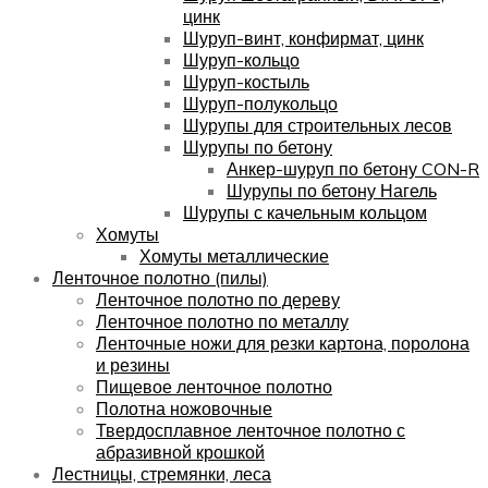
цинк
Шуруп-винт, конфирмат, цинк
Шуруп-кольцо
Шуруп-костыль
Шуруп-полукольцо
Шурупы для строительных лесов
Шурупы по бетону
Анкер-шуруп по бетону CON-R
Шурупы по бетону Нагель
Шурупы с качельным кольцом
Хомуты
Хомуты металлические
Ленточное полотно (пилы)
Ленточное полотно по дереву
Ленточное полотно по металлу
Ленточные ножи для резки картона, поролона
и резины
Пищевое ленточное полотно
Полотна ножовочные
Твердосплавное ленточное полотно с
абразивной крошкой
Лестницы, стремянки, леса