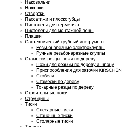
Наковальни
Ножовки
Отвертки
Пассатижи и плоскогубцы
Пистолеты для герметика
Пистолеты для монтажной пены
Плашки
Сантехнический трубный инструмент
Резьбонарезные электроклуппы
Ручные резьбонарезные клуппы
Стамески, резцы, ножи по дереву
Ножи для резьбы по дереву и шпону
Приспособления для заточки KIRSCHEN
Скобели
Стамески по дереву
Токарные резцы по дереву
Строительные ножи
Струбцины
Тиски
Слесарные тиски
Станочные тиски
Столярные тиски
Топоры