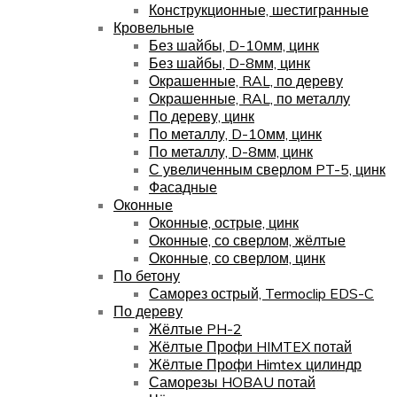
Конструкционные, шестигранные
Кровельные
Без шайбы, D-10мм, цинк
Без шайбы, D-8мм, цинк
Окрашенные, RAL, по дереву
Окрашенные, RAL, по металлу
По дереву, цинк
По металлу, D-10мм, цинк
По металлу, D-8мм, цинк
С увеличенным сверлом PT-5, цинк
Фасадные
Оконные
Оконные, острые, цинк
Оконные, со сверлом, жёлтые
Оконные, со сверлом, цинк
По бетону
Саморез острый, Termoclip EDS-C
По дереву
Жёлтые PH-2
Жёлтые Профи HIMTEX потай
Жёлтые Профи Himtex цилиндр
Саморезы HOBAU потай