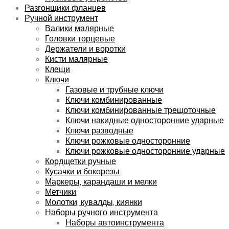
Разгонщики фланцев
Ручной инструмент
Валики малярные
Головки торцевые
Держатели и воротки
Кисти малярные
Клещи
Ключи
Газовые и трубные ключи
Ключи комбинированные
Ключи комбинированные трещоточные
Ключи накидные односторонние ударные
Ключи разводные
Ключи рожковые односторонние
Ключи рожковые односторонние ударные
Кордщетки ручные
Кусачки и бокорезы
Маркеры, карандаши и мелки
Метчики
Молотки, кувалды, киянки
Наборы ручного инструмента
Наборы автоинструмента