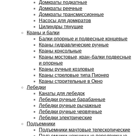
Домкраты подкатные
Домкраты реечные
Домкраты трансмиссионные
Насосы для домкратов
Цилиндры тянущие
Краны и балки
Балки опорные и подвесные концевые
Краны гидравлические ручные
Краны консольные
Краны мостовые, кран-балки подвесные
и опорные
Краны ручные козловые
Краны стреловые типа Пионер
Краны строительные в Окно
Лебедки
Канаты для лебедок
Лебедки ручные барабанные
Лебедки ручные рычажные
Лебедки ручные червячные
Лебедки электрические
Подъемники
Подъемники мачтовые телескопические
Подъемники ножничные передвижные