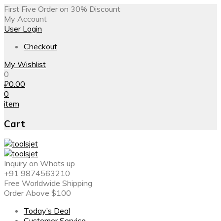
First Five Order on 30% Discount
My Account
User Login
Checkout
My Wishlist
0
₽
0.00
0
item
Cart
Inquiry on Whats up
+91 9874563210
Free Worldwide Shipping
Order Above $100
Today’s Deal
Customer Service