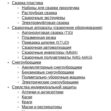
Сварка пластика
Наборы для сварки линолеума
Раструбная сварка
Сварочные экструдеры
Электромуфтовая сварка
Сварочные аппараты (сварочное оборудование)
Аргонодуговая сварка (TIG)
Плазменная резка
Приварка шпилек (STUD)
Сварочная автоматизация
Сварочные инверторы (MMA)
Сварочные полуавтоматы (MIG-MAG)
Снегоуборщики
Аккумуляторные снегоуборщики
Бензиновые снегоуборщики
Подметально-уборочные машины
Электрические снегоуборщики
Средства индивидуальной защиты
Аптечки и антисептики
Каски
Краги
Маски и респираторы