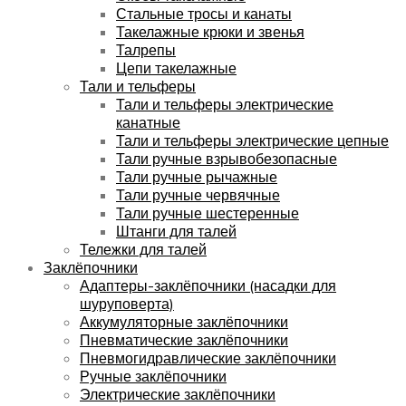
Стальные тросы и канаты
Такелажные крюки и звенья
Талрепы
Цепи такелажные
Тали и тельферы
Тали и тельферы электрические
канатные
Тали и тельферы электрические цепные
Тали ручные взрывобезопасные
Тали ручные рычажные
Тали ручные червячные
Тали ручные шестеренные
Штанги для талей
Тележки для талей
Заклёпочники
Адаптеры-заклёпочники (насадки для
шуруповерта)
Аккумуляторные заклёпочники
Пневматические заклёпочники
Пневмогидравлические заклёпочники
Ручные заклёпочники
Электрические заклёпочники