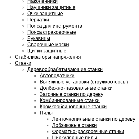
Наколенники
Наушники защитные
Очки защитные
Перчатки
Пояса для инструмента
Пояса страховочные
Рукавицы
Сварочные маски
Щитки защитные
Стабилизаторы напряжения
Станки
Деревообрабатывающие станки
Автоподатчики
Вытяжные установки (стружкоотсосы)
Долбежно-пазовальные станки
Заточные станки по дереву
Комбинированные станки
Кромкооблицовочные станки
Пилы
Ленточнопильные станки по дереву
Лобзиковые станки
Форматно-раскроечные станки
Циркулярные пилы