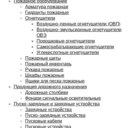
Пожарное оборудование
Арматура пожарная
Гидранты пожарные
Огнетушители
Воздушно-пенные огнетушители (ОВП)
Воздушно-эмульсионные огнетушители
ОВЭ
Порошковые огнетушители
Самосрабатывающие огнетушители
Углекислотные огнетушители
Пожарные щиты
Пожарный инвентарь
Рукава пожарные
Шкафы пожарные
Ящики для песка пожарные
Продукция дорожного назначения
Дорожные столбики
Фонари сигнальные осветительные
Пуско-зарядные и зарядные устройства
Зарядные устройства
Пуско-зарядные устройства
Пусковые кабели
Пусковые устройства