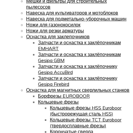
Мешки и фильтры для строительных
пылесосов
Навеска для культиваторов и мотоблоков
Навеска для подметально-уборочных машин
Ножи для газонокосилок
Ножи для резки арматуры
Оснастка для заклепочников
Запчасти и оснастка к заклёпочникам
EMHART
Запчасти и оснастка к заклёпочникам
Gesipa GBM
Запчасти и оснастка к заклёпочнику
Gesipa AccuBird
Запчасти и оснастка к заклёпочнику
Gesipa Firebird
Оснастка для магнитных сверлильных станков
Борфрезы EUROBOOR
Кольцевые фрезы
Кольцевые фрезы HSS Euroboor
(быстрорежущая сталь HSS)
Кольцевые фрезы TCT Euroboor
(твердосплавные фрезы)
Корончатые сверла