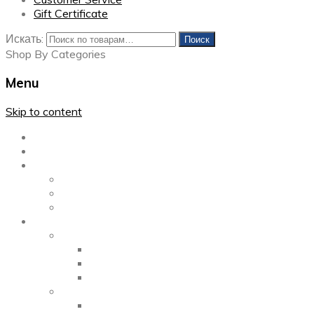
Gift Certificate
Искать:
Поиск
Shop By Categories
Menu
Skip to content
Главная
Каталог
Блог
Left Sidebar
Right Sidebar
Full Width
Media
Gallery
2 Columns
3 Columns
4 Columns
Portfolio
2 Columns