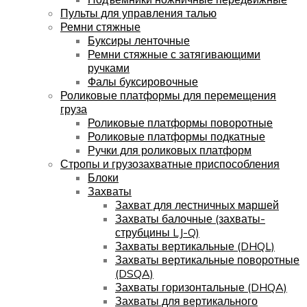
Пульты для управления талью
Ремни стяжные
Буксиры ленточные
Ремни стяжные с затягивающими
ручками
Фалы буксировочные
Роликовые платформы для перемещения
груза
Роликовые платформы поворотные
Роликовые платформы подкатные
Ручки для роликовых платформ
Стропы и грузозахватные приспособления
Блоки
Захваты
Захват для лестничных маршей
Захваты балочные (захваты-
струбцины LJ-Q)
Захваты вертикальные (DHQL)
Захваты вертикальные поворотные
(DSQA)
Захваты горизонтальные (DHQA)
Захваты для вертикального