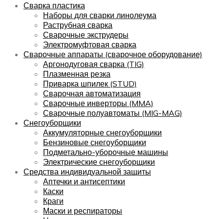
Сварка пластика
Наборы для сварки линолеума
Раструбная сварка
Сварочные экструдеры
Электромуфтовая сварка
Сварочные аппараты (сварочное оборудование)
Аргонодуговая сварка (TIG)
Плазменная резка
Приварка шпилек (STUD)
Сварочная автоматизация
Сварочные инверторы (MMA)
Сварочные полуавтоматы (MIG-MAG)
Снегоуборщики
Аккумуляторные снегоуборщики
Бензиновые снегоуборщики
Подметально-уборочные машины
Электрические снегоуборщики
Средства индивидуальной защиты
Аптечки и антисептики
Каски
Краги
Маски и респираторы