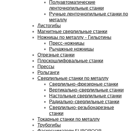
Полуавтоматические
ленточнопильные станки
Ручные ленточнопильные станки по
металлу
Листогибы
Магнитные сверлильные станки
Ножницы по металлу - Гильотины
Пресс-ножницы
Рычажные ножницы
Отрезные станки
Плоскошлифовальные станки
Прессы
Рольганги
Сверлильные станки по металлу
Cверлильно-фрезерные станки
Вертикально-сверлильные станки
Настольные сверлильные станки
Радиально-сверлильные станки
Сверлильно-резьбонарезные
станки
Токарные станки по металлу
Трубогибы
Фаскосниматели EUROBOOR