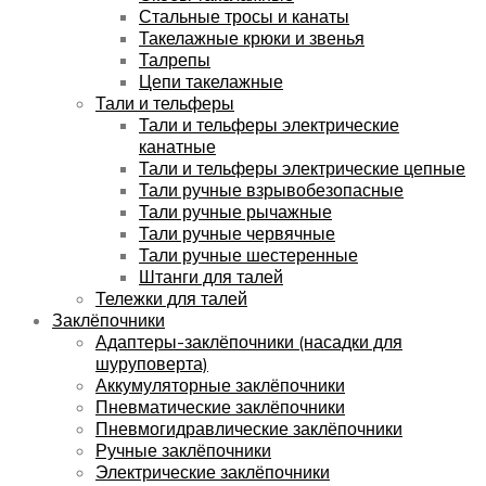
Стальные тросы и канаты
Такелажные крюки и звенья
Талрепы
Цепи такелажные
Тали и тельферы
Тали и тельферы электрические
канатные
Тали и тельферы электрические цепные
Тали ручные взрывобезопасные
Тали ручные рычажные
Тали ручные червячные
Тали ручные шестеренные
Штанги для талей
Тележки для талей
Заклёпочники
Адаптеры-заклёпочники (насадки для
шуруповерта)
Аккумуляторные заклёпочники
Пневматические заклёпочники
Пневмогидравлические заклёпочники
Ручные заклёпочники
Электрические заклёпочники