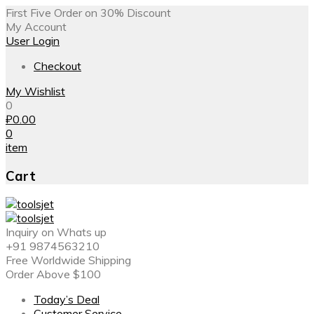
First Five Order on 30% Discount
My Account
User Login
Checkout
My Wishlist
0
₽
0.00
0
item
Cart
Inquiry on Whats up
+91 9874563210
Free Worldwide Shipping
Order Above $100
Today’s Deal
Customer Service