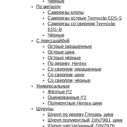
Чёрные
По металлу
Саморезы клопы
Саморезы острые Termoclip EDS-S
Саморезы со сверлом Termoclip
EDS-B
Чёрные
С прессшайбой
Острые окрашенные
Острые цинк
Острые чёрные
По дереву, Himtex
Со сверлом, окрашенные
Со сверлом, цинк
Со сверлом, чёрные
Универсальные
Жёлтые PZ
Оцинкованные PZ
Полукруглые Himtex цинк
Шурупы
Шуруп по дереву Глухарь, цинк
Шуруп полукруглый, DIN7981, цинк
Шуруп шестагранный, DIN7976,