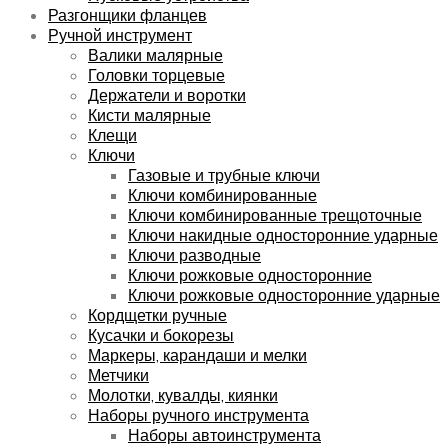
Разгонщики фланцев
Ручной инструмент
Валики малярные
Головки торцевые
Держатели и воротки
Кисти малярные
Клещи
Ключи
Газовые и трубные ключи
Ключи комбинированные
Ключи комбинированные трещоточные
Ключи накидные односторонние ударные
Ключи разводные
Ключи рожковые односторонние
Ключи рожковые односторонние ударные
Кордщетки ручные
Кусачки и бокорезы
Маркеры, карандаши и мелки
Метчики
Молотки, кувалды, киянки
Наборы ручного инструмента
Наборы автоинструмента