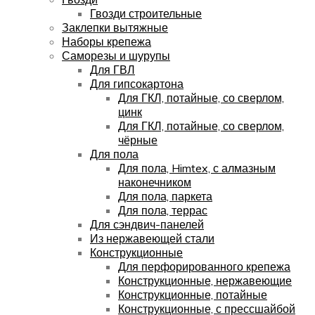
Гвозди строительные
Заклепки вытяжные
Наборы крепежа
Саморезы и шурупы
Для ГВЛ
Для гипсокартона
Для ГКЛ, потайные, со сверлом,
цинк
Для ГКЛ, потайные, со сверлом,
чёрные
Для пола
Для пола, Himtex, с алмазным
наконечником
Для пола, паркета
Для пола, террас
Для сэндвич-панелей
Из нержавеющей стали
Конструкционные
Для перфорированного крепежа
Конструкционные, нержавеющие
Конструкционные, потайные
Конструкционные, с прессшайбой