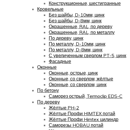
Конструкционные, шестигранные
Кровельные
Без шайбы, D-10мм, цинк
Без шайбы, D-8мм, цинк
Окрашенные, RAL, по дереву
Окрашенные, RAL, по металлу
По дереву, цинк
По металлу, D-10мм, цинк
По металлу, D-8мм, цинк
С увеличенным сверлом PT-5, цинк
Фасадные
Оконные
Оконные, острые, цинк
Оконные, со сверлом, жёлтые
Оконные, со сверлом, цинк
По бетону
Саморез острый, Termoclip EDS-C
По дереву
Жёлтые PH-2
Жёлтые Профи HIMTEX потай
Жёлтые Профи Himtex цилиндр
Саморезы HOBAU потай