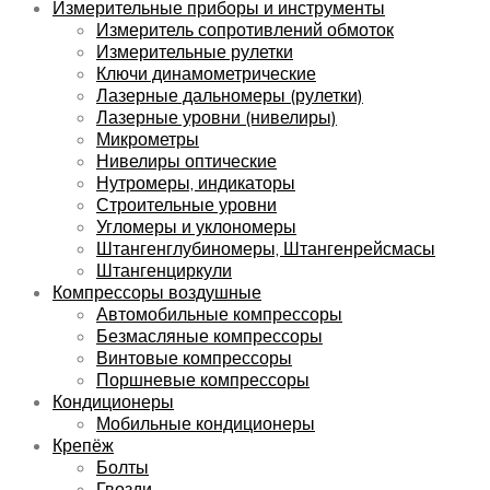
Измерительные приборы и инструменты
Измеритель сопротивлений обмоток
Измерительные рулетки
Ключи динамометрические
Лазерные дальномеры (рулетки)
Лазерные уровни (нивелиры)
Микрометры
Нивелиры оптические
Нутромеры, индикаторы
Строительные уровни
Угломеры и уклономеры
Штангенглубиномеры, Штангенрейсмасы
Штангенциркули
Компрессоры воздушные
Автомобильные компрессоры
Безмасляные компрессоры
Винтовые компрессоры
Поршневые компрессоры
Кондиционеры
Мобильные кондиционеры
Крепёж
Болты
Гвозди