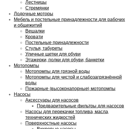
Лестницы
Стремянки
Лодочные моторы
Мебель и постельные принадлежности для рабочих
и общежитий
Вешалки
Кровати
Постельные принадлежности
Стулья, табуреты
Уличные щетки для обуви
Этажерки, полки для обуви, банкетки
Мотопомпы
Мотопомпы для грязной воды
Мотопомпы для чистой и слабозагрязнённой
воды
Пожарные (высоконапорные) мотопомпы
Насосы
Аксессуары для насосов
Предварительные фильтры для насосов
Насосы для перекачки топлива, масла,
технических жидкостей
Поверхностные насосы
Вихревые насосы