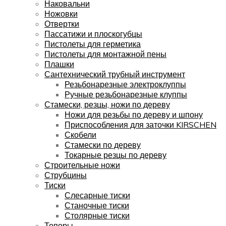
Наковальни
Ножовки
Отвертки
Пассатижи и плоскогубцы
Пистолеты для герметика
Пистолеты для монтажной пены
Плашки
Сантехнический трубный инструмент
Резьбонарезные электроклуппы
Ручные резьбонарезные клуппы
Стамески, резцы, ножи по дереву
Ножи для резьбы по дереву и шпону
Приспособления для заточки KIRSCHEN
Скобели
Стамески по дереву
Токарные резцы по дереву
Строительные ножи
Струбцины
Тиски
Слесарные тиски
Станочные тиски
Столярные тиски
Топоры