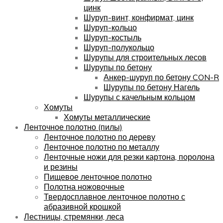
цинк
Шуруп-винт, конфирмат, цинк
Шуруп-кольцо
Шуруп-костыль
Шуруп-полукольцо
Шурупы для строительных лесов
Шурупы по бетону
Анкер-шуруп по бетону CON-R
Шурупы по бетону Нагель
Шурупы с качельным кольцом
Хомуты
Хомуты металлические
Ленточное полотно (пилы)
Ленточное полотно по дереву
Ленточное полотно по металлу
Ленточные ножи для резки картона, поролона
и резины
Пищевое ленточное полотно
Полотна ножовочные
Твердосплавное ленточное полотно с
абразивной крошкой
Лестницы, стремянки, леса