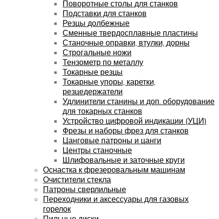
Поворотные столы для станков
Подставки для станков
Резцы долбежные
Сменные твердосплавные пластины
Станочные оправки, втулки, дорны
Строгальные ножи
Тензометр по металлу
Токарные резцы
Токарные упоры, каретки,
резцедержатели
Удлинители станины и доп. оборудование
для токарных станков
Устройство цифровой индикации (УЦИ)
Фрезы и наборы фрез для станков
Цанговые патроны и цанги
Центры станочные
Шлифовальные и заточные круги
Оснастка к фрезеровальным машинам
Очистители стекла
Патроны сверлильные
Переходники и аксессуары для газовых
горелок
Пильные диски