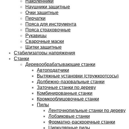
Наколенники
Наушники защитные
Очки защитные
Перчатки
Пояса для инструмента
Пояса страховочные
Рукавицы
Сварочные маски
Щитки защитные
Стабилизаторы напряжения
Станки
Деревообрабатывающие станки
Автоподатчики
Вытяжные установки (стружкоотсосы)
Долбежно-пазовальные станки
Заточные станки по дереву
Комбинированные станки
Кромкооблицовочные станки
Пилы
Ленточнопильные станки по дереву
Лобзиковые станки
Форматно-раскроечные станки
Циркулярные пилы