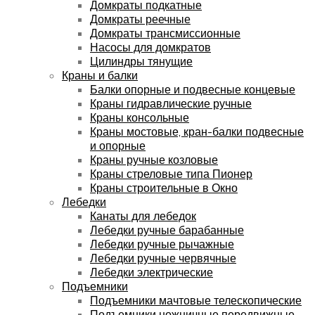
Домкраты подкатные
Домкраты реечные
Домкраты трансмиссионные
Насосы для домкратов
Цилиндры тянущие
Краны и балки
Балки опорные и подвесные концевые
Краны гидравлические ручные
Краны консольные
Краны мостовые, кран-балки подвесные
и опорные
Краны ручные козловые
Краны стреловые типа Пионер
Краны строительные в Окно
Лебедки
Канаты для лебедок
Лебедки ручные барабанные
Лебедки ручные рычажные
Лебедки ручные червячные
Лебедки электрические
Подъемники
Подъемники мачтовые телескопические
Подъемники ножничные передвижные