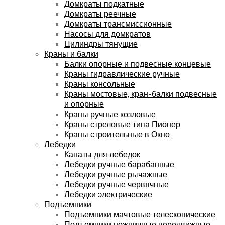
Домкраты подкатные
Домкраты реечные
Домкраты трансмиссионные
Насосы для домкратов
Цилиндры тянущие
Краны и балки
Балки опорные и подвесные концевые
Краны гидравлические ручные
Краны консольные
Краны мостовые, кран-балки подвесные
и опорные
Краны ручные козловые
Краны стреловые типа Пионер
Краны строительные в Окно
Лебедки
Канаты для лебедок
Лебедки ручные барабанные
Лебедки ручные рычажные
Лебедки ручные червячные
Лебедки электрические
Подъемники
Подъемники мачтовые телескопические
Подъемники ножничные передвижные