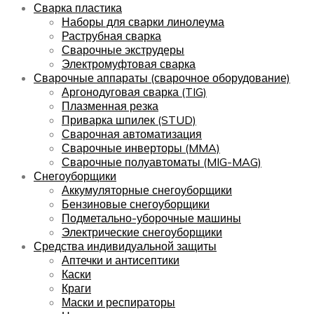
Сварка пластика
Наборы для сварки линолеума
Раструбная сварка
Сварочные экструдеры
Электромуфтовая сварка
Сварочные аппараты (сварочное оборудование)
Аргонодуговая сварка (TIG)
Плазменная резка
Приварка шпилек (STUD)
Сварочная автоматизация
Сварочные инверторы (MMA)
Сварочные полуавтоматы (MIG-MAG)
Снегоуборщики
Аккумуляторные снегоуборщики
Бензиновые снегоуборщики
Подметально-уборочные машины
Электрические снегоуборщики
Средства индивидуальной защиты
Аптечки и антисептики
Каски
Краги
Маски и респираторы