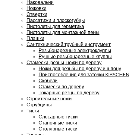
Наковальни
Ножовки
Отвертки
Пассатижи и плоскогубцы
Пистолеты для герметика
Пистолеты для монтажной пены
Плашки
Сантехнический трубный инструмент
Резьбонарезные электроклуппы
Ручные резьбонарезные клуппы
Стамески, резцы, ножи по дереву
Ножи для резьбы по дереву и шпону
Приспособления для заточки KIRSCHEN
Скобели
Стамески по дереву
Токарные резцы по дереву
Строительные ножи
Струбцины
Тиски
Слесарные тиски
Станочные тиски
Столярные тиски
Топоры