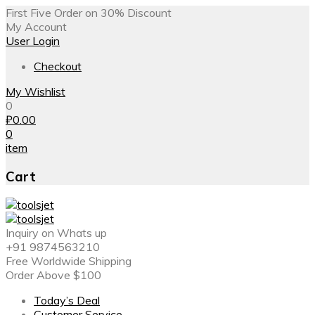
First Five Order on 30% Discount
My Account
User Login
Checkout
My Wishlist
0
₽
0.00
0
item
Cart
Inquiry on Whats up
+91 9874563210
Free Worldwide Shipping
Order Above $100
Today’s Deal
Customer Service