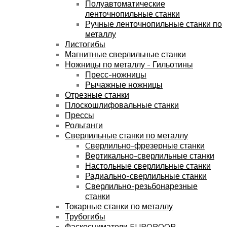
Полуавтоматические
ленточнопильные станки
Ручные ленточнопильные станки по
металлу
Листогибы
Магнитные сверлильные станки
Ножницы по металлу - Гильотины
Пресс-ножницы
Рычажные ножницы
Отрезные станки
Плоскошлифовальные станки
Прессы
Рольганги
Сверлильные станки по металлу
Cверлильно-фрезерные станки
Вертикально-сверлильные станки
Настольные сверлильные станки
Радиально-сверлильные станки
Сверлильно-резьбонарезные
станки
Токарные станки по металлу
Трубогибы
Фаскосниматели EUROBOOR