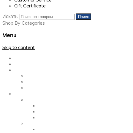
Gift Certificate
Искать:
Поиск
Shop By Categories
Menu
Skip to content
Главная
Каталог
Блог
Left Sidebar
Right Sidebar
Full Width
Media
Gallery
2 Columns
3 Columns
4 Columns
Portfolio
2 Columns