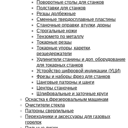
Поворотные столы для станков
Подставки для станков
Резцы долбежные
Сменные твердосплавные пластины
Станочные оправки, втулки, дорны
Строгальные ножи
Тензометр по металлу
Токарные резцы
Токарные упоры, каретки,
резцедержатели
Удлинители станины и доп. оборудование
для токарных станков
Устройство цифровой индикации (УЦИ)
Фрезы и наборы фрез для станков
Цанговые патроны и цанги
Центры станочные
Шлифовальные и заточные круги
Оснастка к фрезеровальным машинам
Очистители стекла
Патроны сверлильные
Переходники и аксессуары для газовых
горелок
Пильные диски