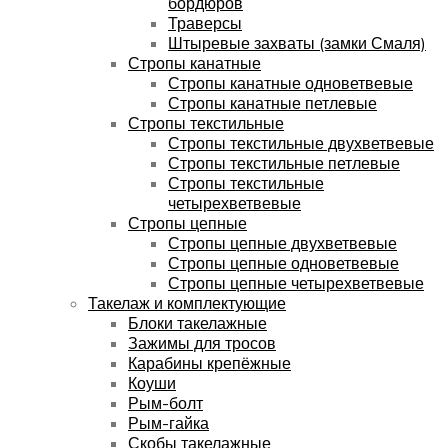
бордюров
Траверсы
Штыревые захваты (замки Смаля)
Стропы канатные
Стропы канатные одноветвевые
Стропы канатные петлевые
Стропы текстильные
Стропы текстильные двухветвевые
Стропы текстильные петлевые
Стропы текстильные
четырехветвевые
Стропы цепные
Стропы цепные двухветвевые
Стропы цепные одноветвевые
Стропы цепные четырехветвевые
Такелаж и комплектующие
Блоки такелажные
Зажимы для тросов
Карабины крепёжные
Коуши
Рым-болт
Рым-гайка
Скобы такелажные