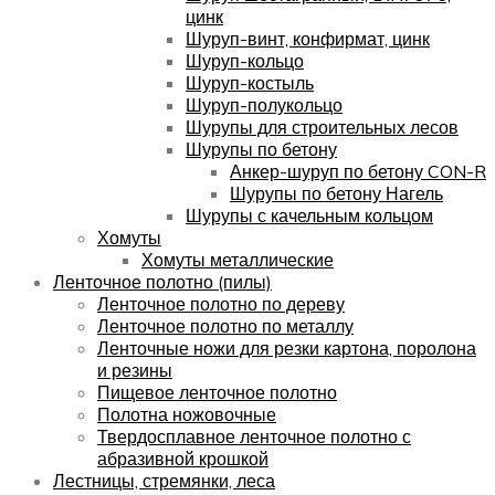
цинк
Шуруп-винт, конфирмат, цинк
Шуруп-кольцо
Шуруп-костыль
Шуруп-полукольцо
Шурупы для строительных лесов
Шурупы по бетону
Анкер-шуруп по бетону CON-R
Шурупы по бетону Нагель
Шурупы с качельным кольцом
Хомуты
Хомуты металлические
Ленточное полотно (пилы)
Ленточное полотно по дереву
Ленточное полотно по металлу
Ленточные ножи для резки картона, поролона
и резины
Пищевое ленточное полотно
Полотна ножовочные
Твердосплавное ленточное полотно с
абразивной крошкой
Лестницы, стремянки, леса