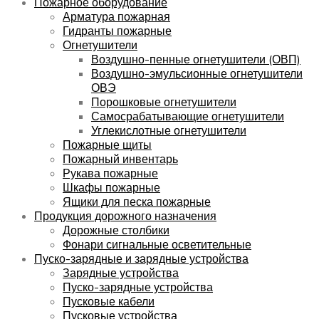
Пожарное оборудование
Арматура пожарная
Гидранты пожарные
Огнетушители
Воздушно-пенные огнетушители (ОВП)
Воздушно-эмульсионные огнетушители
ОВЭ
Порошковые огнетушители
Самосрабатывающие огнетушители
Углекислотные огнетушители
Пожарные щиты
Пожарный инвентарь
Рукава пожарные
Шкафы пожарные
Ящики для песка пожарные
Продукция дорожного назначения
Дорожные столбики
Фонари сигнальные осветительные
Пуско-зарядные и зарядные устройства
Зарядные устройства
Пуско-зарядные устройства
Пусковые кабели
Пусковые устройства