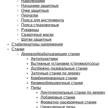
Наколенники
Наушники защитные
Очки защитные
Перчатки
Пояса для инструмента
Пояса страховочные
Рукавицы
Сварочные маски
Щитки защитные
Стабилизаторы напряжения
Станки
Деревообрабатывающие станки
Автоподатчики
Вытяжные установки (стружкоотсосы)
Долбежно-пазовальные станки
Заточные станки по дереву
Комбинированные станки
Кромкооблицовочные станки
Пилы
Ленточнопильные станки по дереву
Лобзиковые станки
Форматно-раскроечные станки
Циркулярные пилы