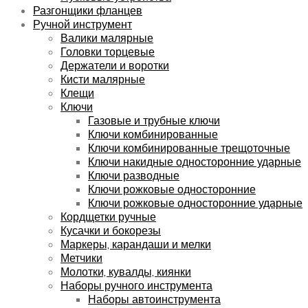
Разгонщики фланцев
Ручной инструмент
Валики малярные
Головки торцевые
Держатели и воротки
Кисти малярные
Клещи
Ключи
Газовые и трубные ключи
Ключи комбинированные
Ключи комбинированные трещоточные
Ключи накидные односторонние ударные
Ключи разводные
Ключи рожковые односторонние
Ключи рожковые односторонние ударные
Кордщетки ручные
Кусачки и бокорезы
Маркеры, карандаши и мелки
Метчики
Молотки, кувалды, киянки
Наборы ручного инструмента
Наборы автоинструмента