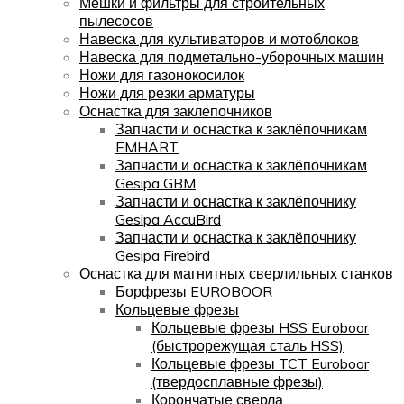
Мешки и фильтры для строительных
пылесосов
Навеска для культиваторов и мотоблоков
Навеска для подметально-уборочных машин
Ножи для газонокосилок
Ножи для резки арматуры
Оснастка для заклепочников
Запчасти и оснастка к заклёпочникам
EMHART
Запчасти и оснастка к заклёпочникам
Gesipa GBM
Запчасти и оснастка к заклёпочнику
Gesipa AccuBird
Запчасти и оснастка к заклёпочнику
Gesipa Firebird
Оснастка для магнитных сверлильных станков
Борфрезы EUROBOOR
Кольцевые фрезы
Кольцевые фрезы HSS Euroboor
(быстрорежущая сталь HSS)
Кольцевые фрезы TCT Euroboor
(твердосплавные фрезы)
Корончатые сверла