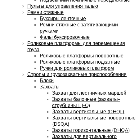
Пульты для управления талью
Ремни стяжные
Буксиры ленточные
Ремни стяжные с затягивающими
ручками
Фалы буксировочные
Роликовые платформы для перемещения
груза
Роликовые платформы поворотные
Роликовые платформы подкатные
Ручки для роликовых платформ
Стропы и грузозахватные приспособления
Блоки
Захваты
Захват для лестничных маршей
Захваты балочные (захваты-
струбцины LJ-Q)
Захваты вертикальные (DHQL)
Захваты вертикальные поворотные
(DSQA)
Захваты горизонтальные (DHQA)
Захваты для вертикального