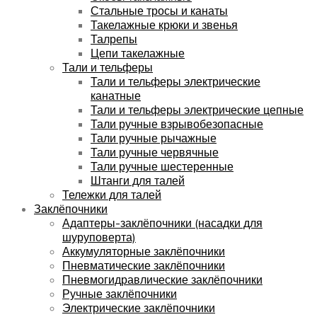
Стальные тросы и канаты
Такелажные крюки и звенья
Талрепы
Цепи такелажные
Тали и тельферы
Тали и тельферы электрические
канатные
Тали и тельферы электрические цепные
Тали ручные взрывобезопасные
Тали ручные рычажные
Тали ручные червячные
Тали ручные шестеренные
Штанги для талей
Тележки для талей
Заклёпочники
Адаптеры-заклёпочники (насадки для
шуруповерта)
Аккумуляторные заклёпочники
Пневматические заклёпочники
Пневмогидравлические заклёпочники
Ручные заклёпочники
Электрические заклёпочники