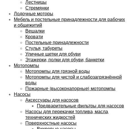
Лестницы
Стремянки
Лодочные моторы
Мебель и постельные принадлежности для рабочих
и общежитий
Вешалки
Кровати
Постельные принадлежности
Стулья, табуреты
Уличные щетки для обуви
Этажерки, полки для обуви, банкетки
Мотопомпы
Мотопомпы для грязной воды
Мотопомпы для чистой и слабозагрязнённой
воды
Пожарные (высоконапорные) мотопомпы
Насосы
Аксессуары для насосов
Предварительные фильтры для насосов
Насосы для перекачки топлива, масла,
технических жидкостей
Поверхностные насосы
Вихревые насосы