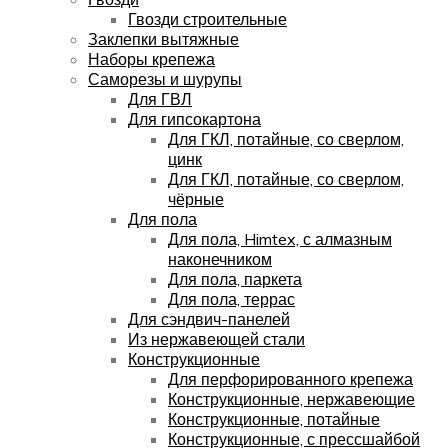
Гвозди строительные
Заклепки вытяжные
Наборы крепежа
Саморезы и шурупы
Для ГВЛ
Для гипсокартона
Для ГКЛ, потайные, со сверлом,
цинк
Для ГКЛ, потайные, со сверлом,
чёрные
Для пола
Для пола, Himtex, с алмазным
наконечником
Для пола, паркета
Для пола, террас
Для сэндвич-панелей
Из нержавеющей стали
Конструкционные
Для перфорированного крепежа
Конструкционные, нержавеющие
Конструкционные, потайные
Конструкционные, с прессшайбой