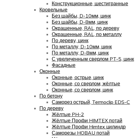
Конструкционные, шестигранные
Кровельные
Без шайбы, D-10мм, цинк
Без шайбы, D-8мм, цинк
Окрашенные, RAL, по дереву
Окрашенные, RAL, по металлу
По дереву, цинк
По металлу, D-10мм, цинк
По металлу, D-8мм, цинк
С увеличенным сверлом PT-5, цинк
Фасадные
Оконные
Оконные, острые, цинк
Оконные, со сверлом, жёлтые
Оконные, со сверлом, цинк
По бетону
Саморез острый, Termoclip EDS-C
По дереву
Жёлтые PH-2
Жёлтые Профи HIMTEX потай
Жёлтые Профи Himtex цилиндр
Саморезы HOBAU потай