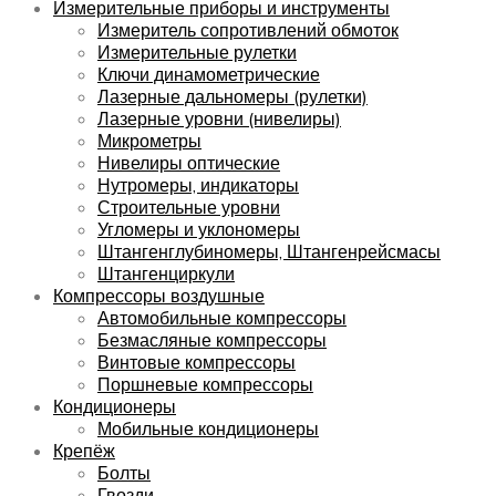
Измерительные приборы и инструменты
Измеритель сопротивлений обмоток
Измерительные рулетки
Ключи динамометрические
Лазерные дальномеры (рулетки)
Лазерные уровни (нивелиры)
Микрометры
Нивелиры оптические
Нутромеры, индикаторы
Строительные уровни
Угломеры и уклономеры
Штангенглубиномеры, Штангенрейсмасы
Штангенциркули
Компрессоры воздушные
Автомобильные компрессоры
Безмасляные компрессоры
Винтовые компрессоры
Поршневые компрессоры
Кондиционеры
Мобильные кондиционеры
Крепёж
Болты
Гвозди