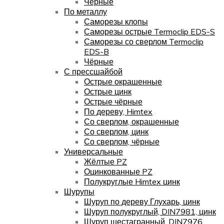
Чёрные
По металлу
Саморезы клопы
Саморезы острые Termoclip EDS-S
Саморезы со сверлом Termoclip
EDS-B
Чёрные
С прессшайбой
Острые окрашенные
Острые цинк
Острые чёрные
По дереву, Himtex
Со сверлом, окрашенные
Со сверлом, цинк
Со сверлом, чёрные
Универсальные
Жёлтые PZ
Оцинкованные PZ
Полукруглые Himtex цинк
Шурупы
Шуруп по дереву Глухарь, цинк
Шуруп полукруглый, DIN7981, цинк
Шуруп шестагранный, DIN7976,