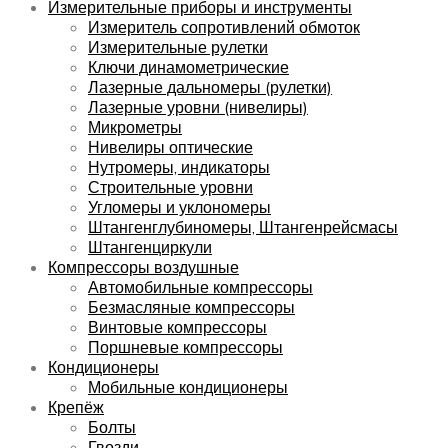
Измерительные приборы и инструменты
Измеритель сопротивлений обмоток
Измерительные рулетки
Ключи динамометрические
Лазерные дальномеры (рулетки)
Лазерные уровни (нивелиры)
Микрометры
Нивелиры оптические
Нутромеры, индикаторы
Строительные уровни
Угломеры и уклономеры
Штангенглубиномеры, Штангенрейсмасы
Штангенциркули
Компрессоры воздушные
Автомобильные компрессоры
Безмасляные компрессоры
Винтовые компрессоры
Поршневые компрессоры
Кондиционеры
Мобильные кондиционеры
Крепёж
Болты
Гвозди