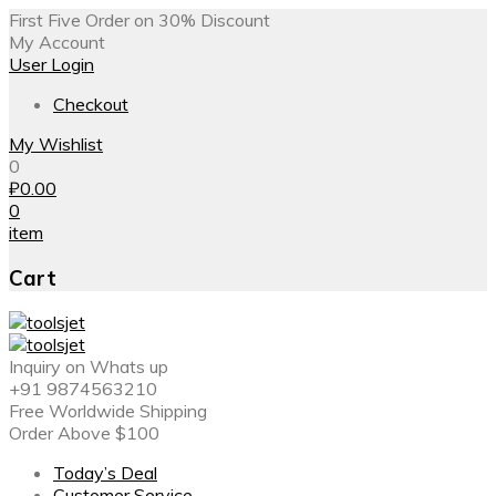
First Five Order on 30% Discount
My Account
User Login
Checkout
My Wishlist
0
₽
0.00
0
item
Cart
Inquiry on Whats up
+91 9874563210
Free Worldwide Shipping
Order Above $100
Today’s Deal
Customer Service