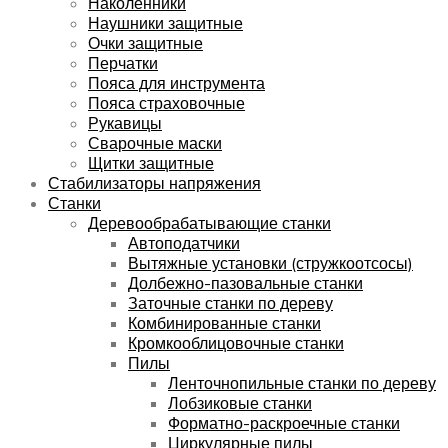
Наколенники
Наушники защитные
Очки защитные
Перчатки
Пояса для инструмента
Пояса страховочные
Рукавицы
Сварочные маски
Щитки защитные
Стабилизаторы напряжения
Станки
Деревообрабатывающие станки
Автоподатчики
Вытяжные установки (стружкоотсосы)
Долбежно-пазовальные станки
Заточные станки по дереву
Комбинированные станки
Кромкооблицовочные станки
Пилы
Ленточнопильные станки по дереву
Лобзиковые станки
Форматно-раскроечные станки
Циркулярные пилы