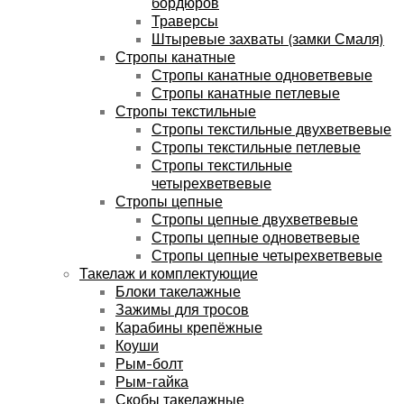
бордюров
Траверсы
Штыревые захваты (замки Смаля)
Стропы канатные
Стропы канатные одноветвевые
Стропы канатные петлевые
Стропы текстильные
Стропы текстильные двухветвевые
Стропы текстильные петлевые
Стропы текстильные
четырехветвевые
Стропы цепные
Стропы цепные двухветвевые
Стропы цепные одноветвевые
Стропы цепные четырехветвевые
Такелаж и комплектующие
Блоки такелажные
Зажимы для тросов
Карабины крепёжные
Коуши
Рым-болт
Рым-гайка
Скобы такелажные