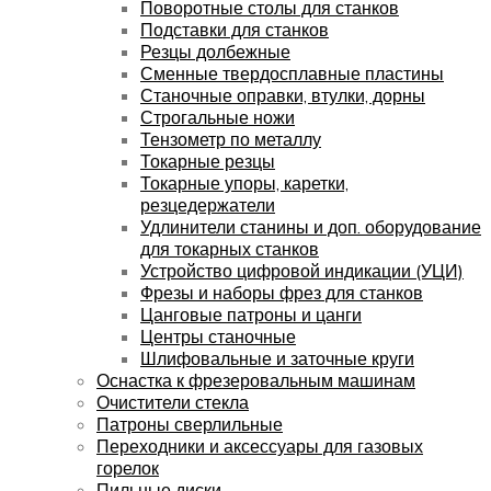
Поворотные столы для станков
Подставки для станков
Резцы долбежные
Сменные твердосплавные пластины
Станочные оправки, втулки, дорны
Строгальные ножи
Тензометр по металлу
Токарные резцы
Токарные упоры, каретки,
резцедержатели
Удлинители станины и доп. оборудование
для токарных станков
Устройство цифровой индикации (УЦИ)
Фрезы и наборы фрез для станков
Цанговые патроны и цанги
Центры станочные
Шлифовальные и заточные круги
Оснастка к фрезеровальным машинам
Очистители стекла
Патроны сверлильные
Переходники и аксессуары для газовых
горелок
Пильные диски