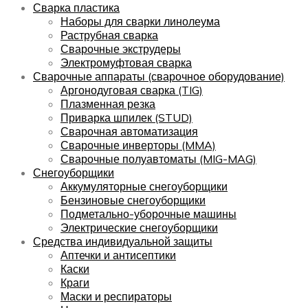
Сварка пластика
Наборы для сварки линолеума
Раструбная сварка
Сварочные экструдеры
Электромуфтовая сварка
Сварочные аппараты (сварочное оборудование)
Аргонодуговая сварка (TIG)
Плазменная резка
Приварка шпилек (STUD)
Сварочная автоматизация
Сварочные инверторы (MMA)
Сварочные полуавтоматы (MIG-MAG)
Снегоуборщики
Аккумуляторные снегоуборщики
Бензиновые снегоуборщики
Подметально-уборочные машины
Электрические снегоуборщики
Средства индивидуальной защиты
Аптечки и антисептики
Каски
Краги
Маски и респираторы