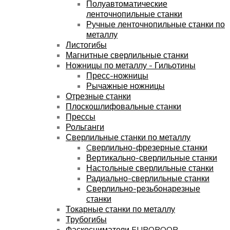
Полуавтоматические
ленточнопильные станки
Ручные ленточнопильные станки по
металлу
Листогибы
Магнитные сверлильные станки
Ножницы по металлу - Гильотины
Пресс-ножницы
Рычажные ножницы
Отрезные станки
Плоскошлифовальные станки
Прессы
Рольганги
Сверлильные станки по металлу
Cверлильно-фрезерные станки
Вертикально-сверлильные станки
Настольные сверлильные станки
Радиально-сверлильные станки
Сверлильно-резьбонарезные
станки
Токарные станки по металлу
Трубогибы
Фаскосниматели EUROBOOR