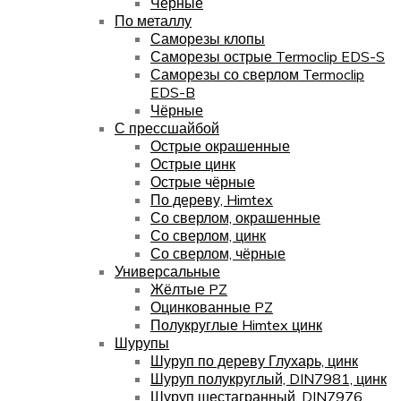
Чёрные
По металлу
Саморезы клопы
Саморезы острые Termoclip EDS-S
Саморезы со сверлом Termoclip
EDS-B
Чёрные
С прессшайбой
Острые окрашенные
Острые цинк
Острые чёрные
По дереву, Himtex
Со сверлом, окрашенные
Со сверлом, цинк
Со сверлом, чёрные
Универсальные
Жёлтые PZ
Оцинкованные PZ
Полукруглые Himtex цинк
Шурупы
Шуруп по дереву Глухарь, цинк
Шуруп полукруглый, DIN7981, цинк
Шуруп шестагранный, DIN7976,