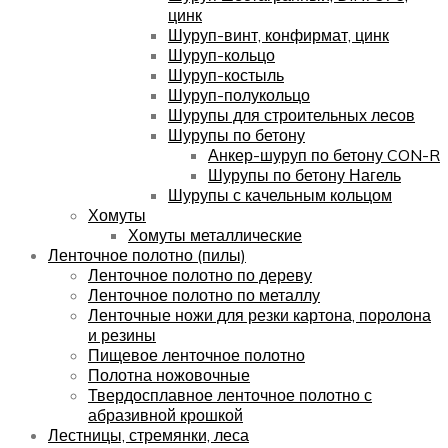
цинк
Шуруп-винт, конфирмат, цинк
Шуруп-кольцо
Шуруп-костыль
Шуруп-полукольцо
Шурупы для строительных лесов
Шурупы по бетону
Анкер-шуруп по бетону CON-R
Шурупы по бетону Нагель
Шурупы с качельным кольцом
Хомуты
Хомуты металлические
Ленточное полотно (пилы)
Ленточное полотно по дереву
Ленточное полотно по металлу
Ленточные ножи для резки картона, поролона
и резины
Пищевое ленточное полотно
Полотна ножовочные
Твердосплавное ленточное полотно с
абразивной крошкой
Лестницы, стремянки, леса