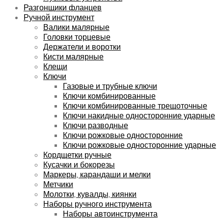
Разгонщики фланцев
Ручной инструмент
Валики малярные
Головки торцевые
Держатели и воротки
Кисти малярные
Клещи
Ключи
Газовые и трубные ключи
Ключи комбинированные
Ключи комбинированные трещоточные
Ключи накидные односторонние ударные
Ключи разводные
Ключи рожковые односторонние
Ключи рожковые односторонние ударные
Кордщетки ручные
Кусачки и бокорезы
Маркеры, карандаши и мелки
Метчики
Молотки, кувалды, киянки
Наборы ручного инструмента
Наборы автоинструмента