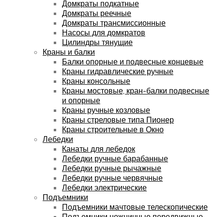
Домкраты подкатные
Домкраты реечные
Домкраты трансмиссионные
Насосы для домкратов
Цилиндры тянущие
Краны и балки
Балки опорные и подвесные концевые
Краны гидравлические ручные
Краны консольные
Краны мостовые, кран-балки подвесные
и опорные
Краны ручные козловые
Краны стреловые типа Пионер
Краны строительные в Окно
Лебедки
Канаты для лебедок
Лебедки ручные барабанные
Лебедки ручные рычажные
Лебедки ручные червячные
Лебедки электрические
Подъемники
Подъемники мачтовые телескопические
Подъемники ножничные передвижные