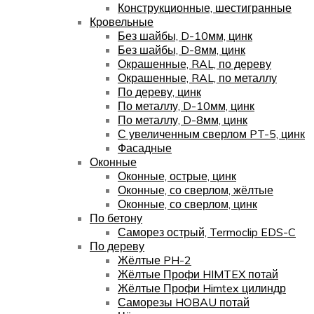
Конструкционные, шестигранные
Кровельные
Без шайбы, D-10мм, цинк
Без шайбы, D-8мм, цинк
Окрашенные, RAL, по дереву
Окрашенные, RAL, по металлу
По дереву, цинк
По металлу, D-10мм, цинк
По металлу, D-8мм, цинк
С увеличенным сверлом PT-5, цинк
Фасадные
Оконные
Оконные, острые, цинк
Оконные, со сверлом, жёлтые
Оконные, со сверлом, цинк
По бетону
Саморез острый, Termoclip EDS-C
По дереву
Жёлтые PH-2
Жёлтые Профи HIMTEX потай
Жёлтые Профи Himtex цилиндр
Саморезы HOBAU потай