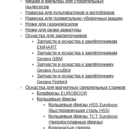
Мешки и фильтры для строительных
пылесосов
Навеска для культиваторов и мотоблоков
Навеска для подметально-уборочных машин
Ножи для газонокосилок
Ножи для резки арматуры
Оснастка для заклепочников
Запчасти и оснастка к заклёпочникам
EMHART
Запчасти и оснастка к заклёпочникам
Gesipa GBM
Запчасти и оснастка к заклёпочнику
Gesipa AccuBird
Запчасти и оснастка к заклёпочнику
Gesipa Firebird
Оснастка для магнитных сверлильных станков
Борфрезы EUROBOOR
Кольцевые фрезы
Кольцевые фрезы HSS Euroboor
(быстрорежущая сталь HSS)
Кольцевые фрезы TCT Euroboor
(твердосплавные фрезы)
Корончатые сверла