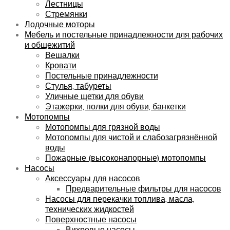
Лестницы
Стремянки
Лодочные моторы
Мебель и постельные принадлежности для рабочих
и общежитий
Вешалки
Кровати
Постельные принадлежности
Стулья, табуреты
Уличные щетки для обуви
Этажерки, полки для обуви, банкетки
Мотопомпы
Мотопомпы для грязной воды
Мотопомпы для чистой и слабозагрязнённой
воды
Пожарные (высоконапорные) мотопомпы
Насосы
Аксессуары для насосов
Предварительные фильтры для насосов
Насосы для перекачки топлива, масла,
технических жидкостей
Поверхностные насосы
Вихревые насосы