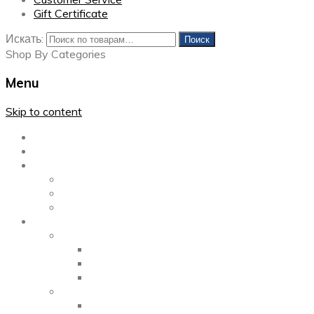
Gift Certificate
Искать:
Поиск
Shop By Categories
Menu
Skip to content
Главная
Каталог
Блог
Left Sidebar
Right Sidebar
Full Width
Media
Gallery
2 Columns
3 Columns
4 Columns
Portfolio
2 Columns