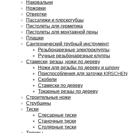
Наковальни
Ножовки
Отвертки
Пассатижи и плоскогубцы
Пистолеты для герметика
Пистолеты для монтажной пены
Плашки
Сантехнический трубный инструмент
Резьбонарезные электроклуппы
Ручные резьбонарезные клуппы
Стамески, резцы, ножи по дереву
Ножи для резьбы по дереву и шпону
Приспособления для заточки KIRSCHEN
Скобели
Стамески по дереву
Токарные резцы по дереву
Строительные ножи
Струбцины
Тиски
Слесарные тиски
Станочные тиски
Столярные тиски
Топоры