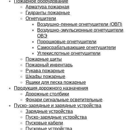
Пожарное оборудование
Арматура пожарная
Гидранты пожарные
Огнетушители
Воздушно-пенные огнетушители (ОВП)
Воздушно-эмульсионные огнетушители
ОВЭ
Порошковые огнетушители
Самосрабатывающие огнетушители
Углекислотные огнетушители
Пожарные щиты
Пожарный инвентарь
Рукава пожарные
Шкафы пожарные
Ящики для песка пожарные
Продукция дорожного назначения
Дорожные столбики
Фонари сигнальные осветительные
Пуско-зарядные и зарядные устройства
Зарядные устройства
Пуско-зарядные устройства
Пусковые кабели
Пусковые устройства