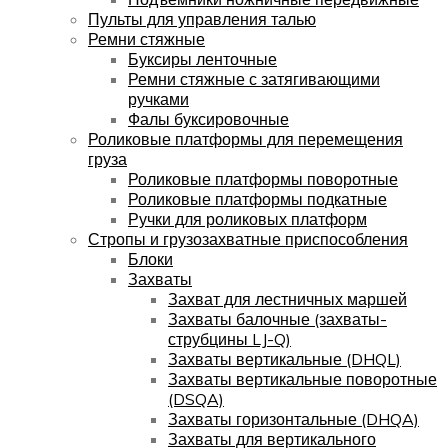
Пульты для управления талью
Ремни стяжные
Буксиры ленточные
Ремни стяжные с затягивающими
ручками
Фалы буксировочные
Роликовые платформы для перемещения
груза
Роликовые платформы поворотные
Роликовые платформы подкатные
Ручки для роликовых платформ
Стропы и грузозахватные приспособления
Блоки
Захваты
Захват для лестничных маршей
Захваты балочные (захваты-
струбцины LJ-Q)
Захваты вертикальные (DHQL)
Захваты вертикальные поворотные
(DSQA)
Захваты горизонтальные (DHQA)
Захваты для вертикального