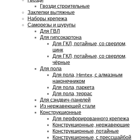
Гвозди строительные
Заклепки вытяжные
Наборы крепежа
Саморезы и шурупы
Для ГВЛ
Для гипсокартона
Для ГКЛ, потайные, со сверлом,
цинк
Для ГКЛ, потайные, со сверлом,
чёрные
Для пола
Для пола, Himtex, с алмазным
наконечником
Для пола, паркета
Для пола, террас
Для сэндвич-панелей
Из нержавеющей стали
Конструкционные
Для перфорированного крепежа
Конструкционные, нержавеющие
Конструкционные, потайные
Конструкционные, с прессшайбой