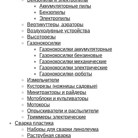
Аккумуляторные пилы
Бензопилы
Электропилы
Вертикуттеры, аэраторы
Воздуходувные устройства
Высоторезы
Газонокосилки
Газонокосилки аккумуляторные
Газонокосилки бензиновые
Газонокосилки механические
Газонокосилки электрические
Газонокосилки-роботы
Измельчители
Кусторезы (ножницы садовые)
Минитракторы и райдеры
Мотоблоки и культиваторы
Мотокосы
Опрыскиватели и распылители
Триммеры электрические
Сварка пластика
Наборы для сварки линолеума
Раструбная сварка