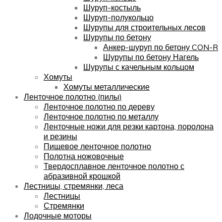
Шуруп-костыль
Шуруп-полукольцо
Шурупы для строительных лесов
Шурупы по бетону
Анкер-шуруп по бетону CON-R
Шурупы по бетону Нагель
Шурупы с качельным кольцом
Хомуты
Хомуты металлические
Ленточное полотно (пилы)
Ленточное полотно по дереву
Ленточное полотно по металлу
Ленточные ножи для резки картона, поролона
и резины
Пищевое ленточное полотно
Полотна ножовочные
Твердосплавное ленточное полотно с
абразивной крошкой
Лестницы, стремянки, леса
Лестницы
Стремянки
Лодочные моторы