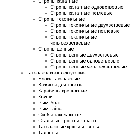
Стропы канатные
Стропы канатные одноветвевые
Стропы канатные петлевые
Стропы текстильные
Стропы текстильные двухветвевые
Стропы текстильные петлевые
Стропы текстильные
четырехветвевые
Стропы цепные
Стропы цепные двухветвевые
Стропы цепные одноветвевые
Стропы цепные четырехветвевые
Такелаж и комплектующие
Блоки такелажные
Зажимы для тросов
Карабины крепёжные
Коуши
Рым-болт
Рым-гайка
Скобы такелажные
Стальные тросы и канаты
Такелажные крюки и звенья
Талрепы