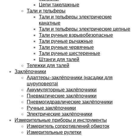
Цепи такелажные
Тали и тельферы
Тали и тельферы электрические
канатные
Тали и тельферы электрические цепные
Тали ручные взрывобезопасные
Тали ручные рычажные
Тали ручные червячные
Тали ручные шестеренные
Штанги для талей
Тележки для талей
Заклёпочники
Адаптеры-заклёпочники (насадки для
шуруповерта)
Аккумуляторные заклёпочники
Пневматические заклёпочники
Пневмогидравлические заклёпочники
Ручные заклёпочники
Электрические заклёпочники
Измерительные приборы и инструменты
Измеритель сопротивлений обмоток
Измерительные рулетки