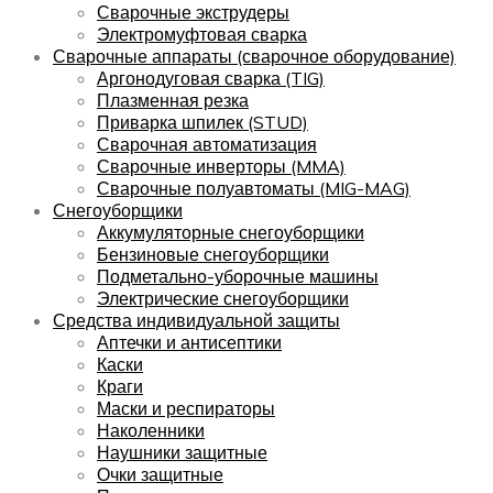
Сварочные экструдеры
Электромуфтовая сварка
Сварочные аппараты (сварочное оборудование)
Аргонодуговая сварка (TIG)
Плазменная резка
Приварка шпилек (STUD)
Сварочная автоматизация
Сварочные инверторы (MMA)
Сварочные полуавтоматы (MIG-MAG)
Снегоуборщики
Аккумуляторные снегоуборщики
Бензиновые снегоуборщики
Подметально-уборочные машины
Электрические снегоуборщики
Средства индивидуальной защиты
Аптечки и антисептики
Каски
Краги
Маски и респираторы
Наколенники
Наушники защитные
Очки защитные