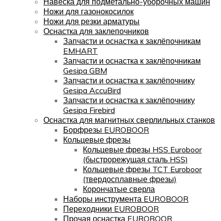
Навеска для подметально-уборочных машин
Ножи для газонокосилок
Ножи для резки арматуры
Оснастка для заклепочников
Запчасти и оснастка к заклёпочникам
EMHART
Запчасти и оснастка к заклёпочникам
Gesipa GBM
Запчасти и оснастка к заклёпочнику
Gesipa AccuBird
Запчасти и оснастка к заклёпочнику
Gesipa Firebird
Оснастка для магнитных сверлильных станков
Борфрезы EUROBOOR
Кольцевые фрезы
Кольцевые фрезы HSS Euroboor
(быстрорежущая сталь HSS)
Кольцевые фрезы TCT Euroboor
(твердосплавные фрезы)
Корончатые сверла
Наборы инструмента EUROBOOR
Переходники EUROBOOR
Прочая оснастка EUROBOOR