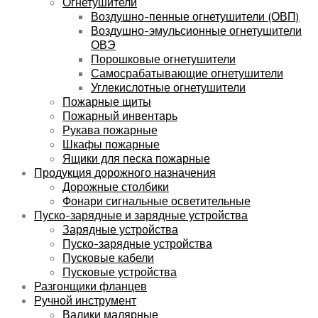
Огнетушители
Воздушно-пенные огнетушители (ОВП)
Воздушно-эмульсионные огнетушители
ОВЭ
Порошковые огнетушители
Самосрабатывающие огнетушители
Углекислотные огнетушители
Пожарные щиты
Пожарный инвентарь
Рукава пожарные
Шкафы пожарные
Ящики для песка пожарные
Продукция дорожного назначения
Дорожные столбики
Фонари сигнальные осветительные
Пуско-зарядные и зарядные устройства
Зарядные устройства
Пуско-зарядные устройства
Пусковые кабели
Пусковые устройства
Разгонщики фланцев
Ручной инструмент
Валики малярные