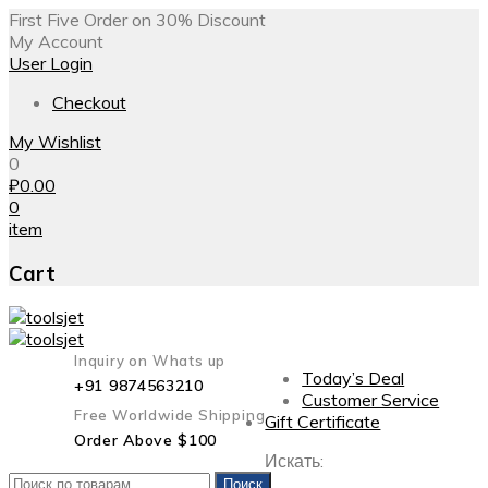
First Five Order on 30% Discount
My Account
User Login
Checkout
My Wishlist
0
₽
0.00
0
item
Cart
Inquiry on Whats up
Today’s Deal
+91 9874563210
Customer Service
Free Worldwide Shipping
Gift Certificate
Order Above $100
Искать:
Поиск