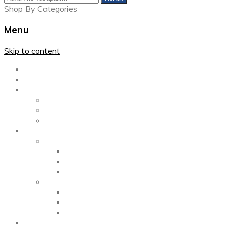
Shop By Categories
Menu
Skip to content
Главная
Каталог
Блог
Left Sidebar
Right Sidebar
Full Width
Media
Gallery
2 Columns
3 Columns
4 Columns
Portfolio
2 Columns
3 Columns
4 Columns
ShortCode