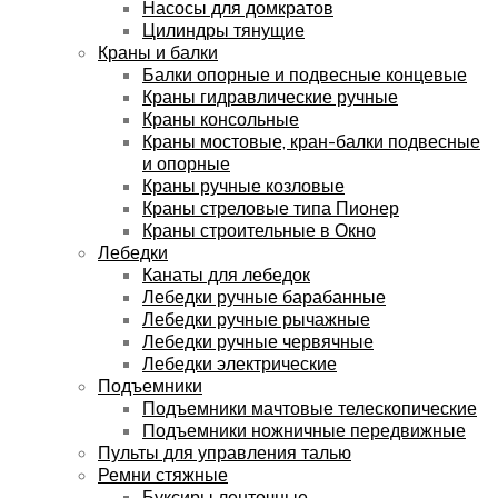
Насосы для домкратов
Цилиндры тянущие
Краны и балки
Балки опорные и подвесные концевые
Краны гидравлические ручные
Краны консольные
Краны мостовые, кран-балки подвесные
и опорные
Краны ручные козловые
Краны стреловые типа Пионер
Краны строительные в Окно
Лебедки
Канаты для лебедок
Лебедки ручные барабанные
Лебедки ручные рычажные
Лебедки ручные червячные
Лебедки электрические
Подъемники
Подъемники мачтовые телескопические
Подъемники ножничные передвижные
Пульты для управления талью
Ремни стяжные
Буксиры ленточные