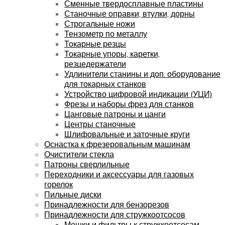
Сменные твердосплавные пластины
Станочные оправки, втулки, дорны
Строгальные ножи
Тензометр по металлу
Токарные резцы
Токарные упоры, каретки,
резцедержатели
Удлинители станины и доп. оборудование
для токарных станков
Устройство цифровой индикации (УЦИ)
Фрезы и наборы фрез для станков
Цанговые патроны и цанги
Центры станочные
Шлифовальные и заточные круги
Оснастка к фрезеровальным машинам
Очистители стекла
Патроны сверлильные
Переходники и аксессуары для газовых
горелок
Пильные диски
Принадлежности для бензорезов
Принадлежности для стружкоотсосов
Мешки и фильтры к стружкоотсосам