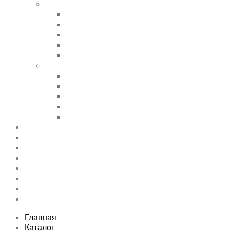
Shortcode Pages
Accordions & Toggles
Buttons
Divider
Progress Bar & Pie Chart
Lists
Shortcode Pages
Services
Tabs
Map & Contact
Message Boxes
Pricing table
Features
Top rated product
Product Category
FAQs Page
Typography
Sitemap
Contact Us
About Us
Главная
Каталог