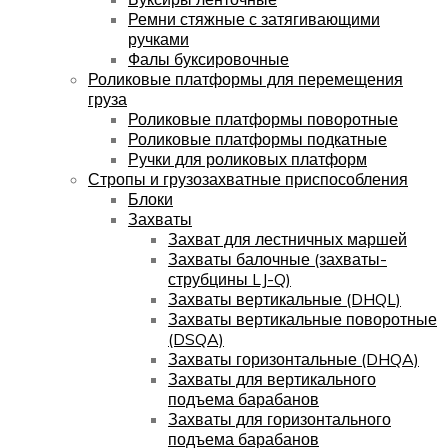
Ремни стяжные с затягивающими
ручками
Фалы буксировочные
Роликовые платформы для перемещения
груза
Роликовые платформы поворотные
Роликовые платформы подкатные
Ручки для роликовых платформ
Стропы и грузозахватные приспособления
Блоки
Захваты
Захват для лестничных маршей
Захваты балочные (захваты-
струбцины LJ-Q)
Захваты вертикальные (DHQL)
Захваты вертикальные поворотные
(DSQA)
Захваты горизонтальные (DHQA)
Захваты для вертикального
подъема барабанов
Захваты для горизонтального
подъема барабанов