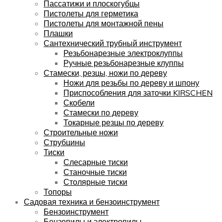
Пассатижи и плоскогубцы
Пистолеты для герметика
Пистолеты для монтажной пены
Плашки
Сантехнический трубный инструмент
Резьбонарезные электроклуппы
Ручные резьбонарезные клуппы
Стамески, резцы, ножи по дереву
Ножи для резьбы по дереву и шпону
Приспособления для заточки KIRSCHEN
Скобели
Стамески по дереву
Токарные резцы по дереву
Строительные ножи
Струбцины
Тиски
Слесарные тиски
Станочные тиски
Столярные тиски
Топоры
Садовая техника и бензоинструмент
Бензоинструмент
Бензопилы и электропилы