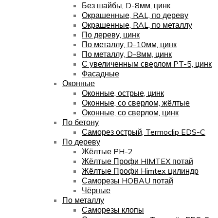
Без шайбы, D-8мм, цинк
Окрашенные, RAL, по дереву
Окрашенные, RAL, по металлу
По дереву, цинк
По металлу, D-10мм, цинк
По металлу, D-8мм, цинк
С увеличенным сверлом PT-5, цинк
Фасадные
Оконные
Оконные, острые, цинк
Оконные, со сверлом, жёлтые
Оконные, со сверлом, цинк
По бетону
Саморез острый, Termoclip EDS-C
По дереву
Жёлтые PH-2
Жёлтые Профи HIMTEX потай
Жёлтые Профи Himtex цилиндр
Саморезы HOBAU потай
Чёрные
По металлу
Саморезы клопы