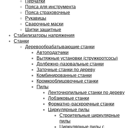
Перчатки
Пояса для инструмента
Пояса страховочные
Рукавицы
Сварочные маски
Щитки защитные
Стабилизаторы напряжения
Станки
Деревообрабатывающие станки
Автоподатчики
Вытяжные установки (стружкоотсосы)
Долбежно-пазовальные станки
Заточные станки по дереву
Комбинированные станки
Кромкооблицовочные станки
Пилы
Ленточнопильные станки по дереву
Лобзиковые станки
Форматно-раскроечные станки
Циркулярные пилы
Строительные циркулярные
пилы
Циркулярные пилы с