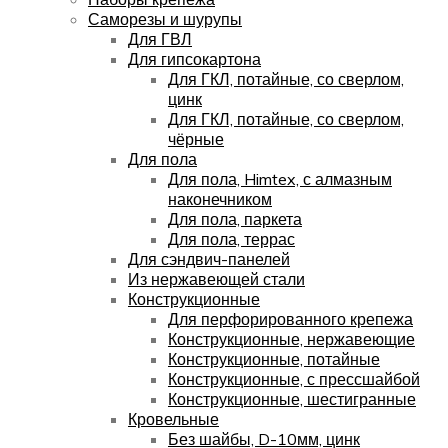
Саморезы и шурупы
Для ГВЛ
Для гипсокартона
Для ГКЛ, потайные, со сверлом,
цинк
Для ГКЛ, потайные, со сверлом,
чёрные
Для пола
Для пола, Himtex, с алмазным
наконечником
Для пола, паркета
Для пола, террас
Для сэндвич-панелей
Из нержавеющей стали
Конструкционные
Для перфорированного крепежа
Конструкционные, нержавеющие
Конструкционные, потайные
Конструкционные, с прессшайбой
Конструкционные, шестигранные
Кровельные
Без шайбы, D-10мм, цинк