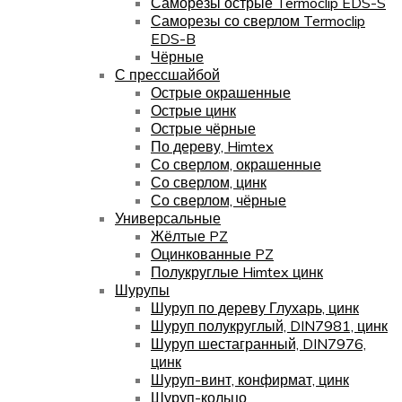
Саморезы острые Termoclip EDS-S
Саморезы со сверлом Termoclip
EDS-B
Чёрные
С прессшайбой
Острые окрашенные
Острые цинк
Острые чёрные
По дереву, Himtex
Со сверлом, окрашенные
Со сверлом, цинк
Со сверлом, чёрные
Универсальные
Жёлтые PZ
Оцинкованные PZ
Полукруглые Himtex цинк
Шурупы
Шуруп по дереву Глухарь, цинк
Шуруп полукруглый, DIN7981, цинк
Шуруп шестагранный, DIN7976,
цинк
Шуруп-винт, конфирмат, цинк
Шуруп-кольцо