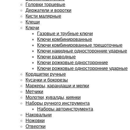
Головки торцевые
Держатели и воротки
Кисти малярные
Клещи
Ключи
Газовые и трубные ключи
Ключи комбинированные
Ключи комбинированные трещоточные
Ключи накидные односторонние ударные
Ключи разводные
Ключи рожковые односторонние
Ключи рожковые односторонние ударные
Кордщетки ручные
Кусачки и бокорезы
Маркеры, карандаши и мелки
Метчики
Молотки, кувалды, киянки
Наборы ручного инструмента
Наборы автоинструмента
Наковальни
Ножовки
Отвертки