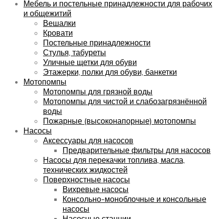
Мебель и постельные принадлежности для рабочих
и общежитий
Вешалки
Кровати
Постельные принадлежности
Стулья, табуреты
Уличные щетки для обуви
Этажерки, полки для обуви, банкетки
Мотопомпы
Мотопомпы для грязной воды
Мотопомпы для чистой и слабозагрязнённой
воды
Пожарные (высоконапорные) мотопомпы
Насосы
Аксессуары для насосов
Предварительные фильтры для насосов
Насосы для перекачки топлива, масла,
технических жидкостей
Поверхностные насосы
Вихревые насосы
Консольно-моноблочные и консольные
насосы
Насосные станции