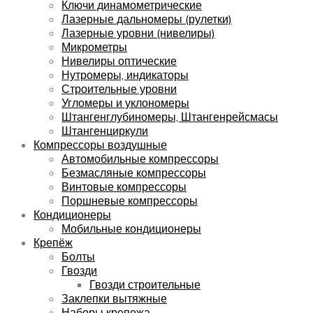
Ключи динамометрические
Лазерные дальномеры (рулетки)
Лазерные уровни (нивелиры)
Микрометры
Нивелиры оптические
Нутромеры, индикаторы
Строительные уровни
Угломеры и уклономеры
Штангенглубиномеры, Штангенрейсмасы
Штангенциркули
Компрессоры воздушные
Автомобильные компрессоры
Безмасляные компрессоры
Винтовые компрессоры
Поршневые компрессоры
Кондиционеры
Мобильные кондиционеры
Крепёж
Болты
Гвозди
Гвозди строительные
Заклепки вытяжные
Наборы крепежа