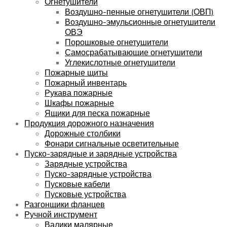
Огнетушители
Воздушно-пенные огнетушители (ОВП)
Воздушно-эмульсионные огнетушители
ОВЭ
Порошковые огнетушители
Самосрабатывающие огнетушители
Углекислотные огнетушители
Пожарные щиты
Пожарный инвентарь
Рукава пожарные
Шкафы пожарные
Ящики для песка пожарные
Продукция дорожного назначения
Дорожные столбики
Фонари сигнальные осветительные
Пуско-зарядные и зарядные устройства
Зарядные устройства
Пуско-зарядные устройства
Пусковые кабели
Пусковые устройства
Разгонщики фланцев
Ручной инструмент
Валики малярные