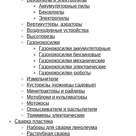
Аккумуляторные пилы
Бензопилы
Электропилы
Вертикуттеры, аэраторы
Воздуходувные устройства
Высоторезы
Газонокосилки
Газонокосилки аккумуляторные
Газонокосилки бензиновые
Газонокосилки механические
Газонокосилки электрические
Газонокосилки-роботы
Измельчители
Кусторезы (ножницы садовые)
Минитракторы и райдеры
Мотоблоки и культиваторы
Мотокосы
Опрыскиватели и распылители
Триммеры электрические
Сварка пластика
Наборы для сварки линолеума
Раструбная сварка