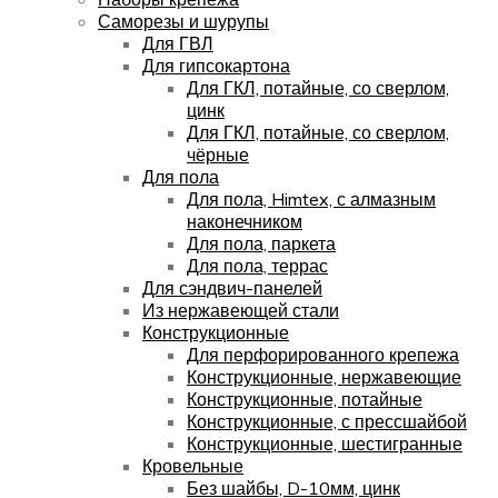
Саморезы и шурупы
Для ГВЛ
Для гипсокартона
Для ГКЛ, потайные, со сверлом,
цинк
Для ГКЛ, потайные, со сверлом,
чёрные
Для пола
Для пола, Himtex, с алмазным
наконечником
Для пола, паркета
Для пола, террас
Для сэндвич-панелей
Из нержавеющей стали
Конструкционные
Для перфорированного крепежа
Конструкционные, нержавеющие
Конструкционные, потайные
Конструкционные, с прессшайбой
Конструкционные, шестигранные
Кровельные
Без шайбы, D-10мм, цинк