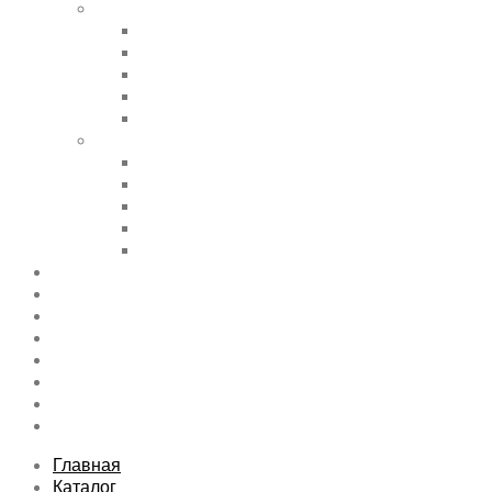
Shortcode Pages
Accordions & Toggles
Buttons
Divider
Progress Bar & Pie Chart
Lists
Shortcode Pages
Services
Tabs
Map & Contact
Message Boxes
Pricing table
Features
Top rated product
Product Category
FAQs Page
Typography
Sitemap
Contact Us
About Us
Главная
Каталог