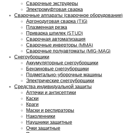
Сварочные экструдеры
Электромуфтовая сварка
Сварочные аппараты (сварочное оборудование)
Аргонодуговая сварка (TIG)
Плазменная резка
Приварка шпилек (STUD)
Сварочная автоматизация
Сварочные инверторы (MMA)
Сварочные полуавтоматы (MIG-MAG)
Снегоуборщики
Аккумуляторные снегоуборщики
Бензиновые снегоуборщики
Подметально-уборочные машины
Электрические снегоуборщики
Средства индивидуальной защиты
Аптечки и антисептики
Каски
Краги
Маски и респираторы
Наколенники
Наушники защитные
Очки защитные