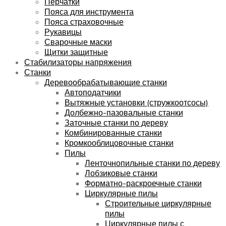
Перчатки
Пояса для инструмента
Пояса страховочные
Рукавицы
Сварочные маски
Щитки защитные
Стабилизаторы напряжения
Станки
Деревообрабатывающие станки
Автоподатчики
Вытяжные установки (стружкоотсосы)
Долбежно-пазовальные станки
Заточные станки по дереву
Комбинированные станки
Кромкооблицовочные станки
Пилы
Ленточнопильные станки по дереву
Лобзиковые станки
Форматно-раскроечные станки
Циркулярные пилы
Строительные циркулярные
пилы
Циркулярные пилы с