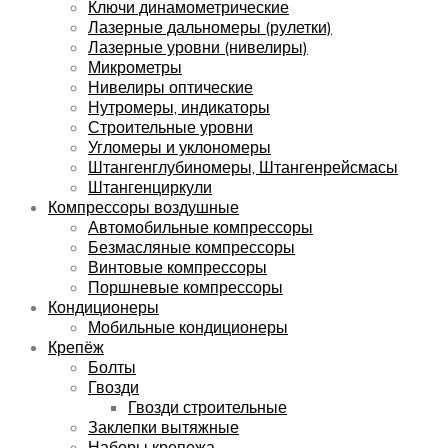
Ключи динамометрические
Лазерные дальномеры (рулетки)
Лазерные уровни (нивелиры)
Микрометры
Нивелиры оптические
Нутромеры, индикаторы
Строительные уровни
Угломеры и уклономеры
Штангенглубиномеры, Штангенрейсмасы
Штангенциркули
Компрессоры воздушные
Автомобильные компрессоры
Безмасляные компрессоры
Винтовые компрессоры
Поршневые компрессоры
Кондиционеры
Мобильные кондиционеры
Крепёж
Болты
Гвозди
Гвозди строительные
Заклепки вытяжные
Наборы крепежа