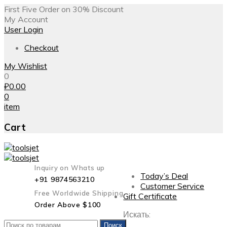
First Five Order on 30% Discount
My Account
User Login
Checkout
My Wishlist
0
₽
0.00
0
item
Cart
Inquiry on Whats up
Today’s Deal
+91 9874563210
Customer Service
Free Worldwide Shipping
Gift Certificate
Order Above $100
Искать:
Поиск