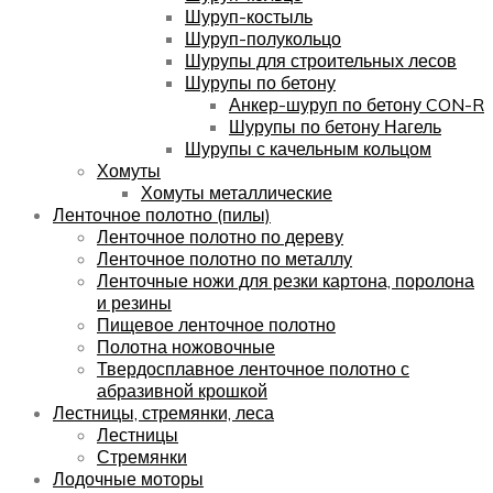
Шуруп-костыль
Шуруп-полукольцо
Шурупы для строительных лесов
Шурупы по бетону
Анкер-шуруп по бетону CON-R
Шурупы по бетону Нагель
Шурупы с качельным кольцом
Хомуты
Хомуты металлические
Ленточное полотно (пилы)
Ленточное полотно по дереву
Ленточное полотно по металлу
Ленточные ножи для резки картона, поролона
и резины
Пищевое ленточное полотно
Полотна ножовочные
Твердосплавное ленточное полотно с
абразивной крошкой
Лестницы, стремянки, леса
Лестницы
Стремянки
Лодочные моторы