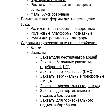
Ремни стяжные с затягивающими
ручками
Фалы буксировочные
Роликовые платформы для перемещения
груза
Роликовые платформы поворотные
Роликовые платформы подкатные
Ручки для роликовых платформ
Стропы и грузозахватные приспособления
Блоки
Захваты
Захват для лестничных маршей
Захваты балочные (захваты-
струбцины LJ-Q)
Захваты вертикальные (DHQL)
Захваты вертикальные поворотные
(DSQA)
Захваты горизонтальные (DHQA)
Захваты для вертикального
подъема барабанов
Захваты для горизонтального
подъема барабанов