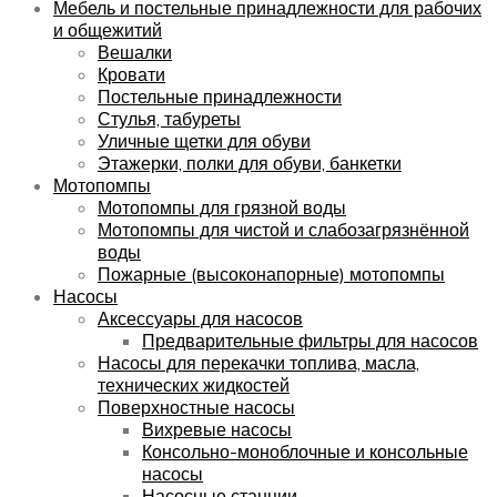
Мебель и постельные принадлежности для рабочих
и общежитий
Вешалки
Кровати
Постельные принадлежности
Стулья, табуреты
Уличные щетки для обуви
Этажерки, полки для обуви, банкетки
Мотопомпы
Мотопомпы для грязной воды
Мотопомпы для чистой и слабозагрязнённой
воды
Пожарные (высоконапорные) мотопомпы
Насосы
Аксессуары для насосов
Предварительные фильтры для насосов
Насосы для перекачки топлива, масла,
технических жидкостей
Поверхностные насосы
Вихревые насосы
Консольно-моноблочные и консольные
насосы
Насосные станции