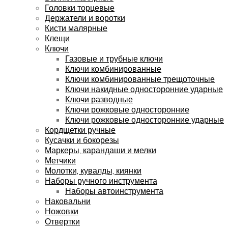
Головки торцевые
Держатели и воротки
Кисти малярные
Клещи
Ключи
Газовые и трубные ключи
Ключи комбинированные
Ключи комбинированные трещоточные
Ключи накидные односторонние ударные
Ключи разводные
Ключи рожковые односторонние
Ключи рожковые односторонние ударные
Кордщетки ручные
Кусачки и бокорезы
Маркеры, карандаши и мелки
Метчики
Молотки, кувалды, киянки
Наборы ручного инструмента
Наборы автоинструмента
Наковальни
Ножовки
Отвертки