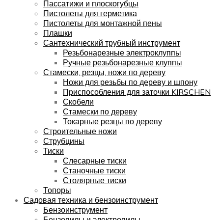
Пассатижи и плоскогубцы
Пистолеты для герметика
Пистолеты для монтажной пены
Плашки
Сантехнический трубный инструмент
Резьбонарезные электроклуппы
Ручные резьбонарезные клуппы
Стамески, резцы, ножи по дереву
Ножи для резьбы по дереву и шпону
Приспособления для заточки KIRSCHEN
Скобели
Стамески по дереву
Токарные резцы по дереву
Строительные ножи
Струбцины
Тиски
Слесарные тиски
Станочные тиски
Столярные тиски
Топоры
Садовая техника и бензоинструмент
Бензоинструмент
Бензопилы и электропилы