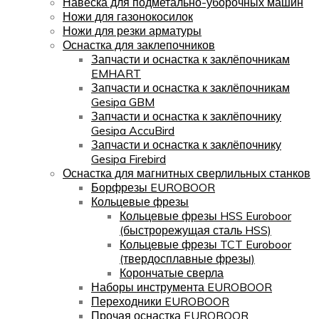
Навеска для подметально-уборочных машин
Ножи для газонокосилок
Ножи для резки арматуры
Оснастка для заклепочников
Запчасти и оснастка к заклёпочникам
EMHART
Запчасти и оснастка к заклёпочникам
Gesipa GBM
Запчасти и оснастка к заклёпочнику
Gesipa AccuBird
Запчасти и оснастка к заклёпочнику
Gesipa Firebird
Оснастка для магнитных сверлильных станков
Борфрезы EUROBOOR
Кольцевые фрезы
Кольцевые фрезы HSS Euroboor
(быстрорежущая сталь HSS)
Кольцевые фрезы TCT Euroboor
(твердосплавные фрезы)
Корончатые сверла
Наборы инструмента EUROBOOR
Переходники EUROBOOR
Прочая оснастка EUROBOOR