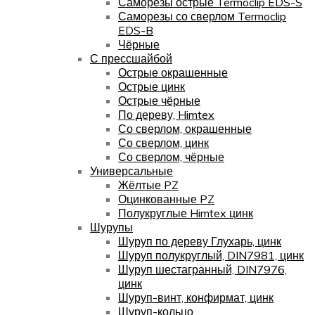
Саморезы острые Termoclip EDS-S
Саморезы со сверлом Termoclip
EDS-B
Чёрные
С прессшайбой
Острые окрашенные
Острые цинк
Острые чёрные
По дереву, Himtex
Со сверлом, окрашенные
Со сверлом, цинк
Со сверлом, чёрные
Универсальные
Жёлтые PZ
Оцинкованные PZ
Полукруглые Himtex цинк
Шурупы
Шуруп по дереву Глухарь, цинк
Шуруп полукруглый, DIN7981, цинк
Шуруп шестагранный, DIN7976,
цинк
Шуруп-винт, конфирмат, цинк
Шуруп-кольцо