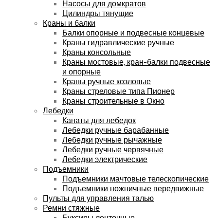
Насосы для домкратов
Цилиндры тянущие
Краны и балки
Балки опорные и подвесные концевые
Краны гидравлические ручные
Краны консольные
Краны мостовые, кран-балки подвесные
и опорные
Краны ручные козловые
Краны стреловые типа Пионер
Краны строительные в Окно
Лебедки
Канаты для лебедок
Лебедки ручные барабанные
Лебедки ручные рычажные
Лебедки ручные червячные
Лебедки электрические
Подъемники
Подъемники мачтовые телескопические
Подъемники ножничные передвижные
Пульты для управления талью
Ремни стяжные
Буксиры ленточные