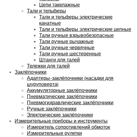
Цепи такелажные
Тали и тельферы
Тали и тельферы электрические
канатные
Тали и тельферы электрические цепные
Тали ручные взрывобезопасные
Тали ручные рычажные
Тали ручные червячные
Тали ручные шестеренные
Штанги для талей
Тележки для талей
Заклёпочники
Адаптеры-заклёпочники (насадки для
шуруповерта)
Аккумуляторные заклёпочники
Пневматические заклёпочники
Пневмогидравлические заклёпочники
Ручные заклёпочники
Электрические заклёпочники
Измерительные приборы и инструменты
Измеритель сопротивлений обмоток
Измерительные рулетки