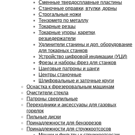
Сменные твердосплавные пластины
Станочные оправки, втулки, дорны
Строгальные ножи
Тензометр по металлу
Токарные резцы
Токарные упоры, каретки,
резцедержатели
Удлинители станины и доп. оборудование
для токарных станков
Устройство цифровой индикации (УЦИ)
Фрезы и наборы фрез для станков
Цанговые патроны и цанги
Центры станочные
Шлифовальные и заточные круги
Оснастка к фрезеровальным машинам
Очистители стекла
Патроны сверлильные
Переходники и аксессуары для газовых
горелок
Пильные диски
Принадлежности для бензорезов
Принадлежности для стружкоотсосов
Мешки и фильтры к стружкоотсосам