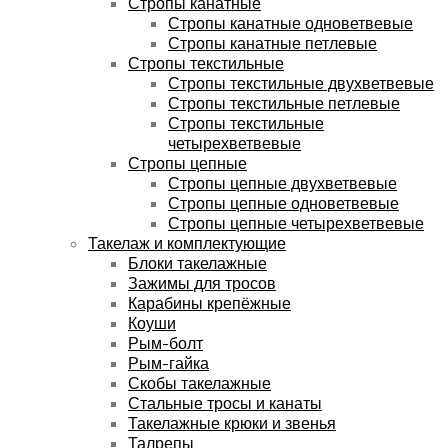
Стропы канатные
Стропы канатные одноветвевые
Стропы канатные петлевые
Стропы текстильные
Стропы текстильные двухветвевые
Стропы текстильные петлевые
Стропы текстильные
четырехветвевые
Стропы цепные
Стропы цепные двухветвевые
Стропы цепные одноветвевые
Стропы цепные четырехветвевые
Такелаж и комплектующие
Блоки такелажные
Зажимы для тросов
Карабины крепёжные
Коуши
Рым-болт
Рым-гайка
Скобы такелажные
Стальные тросы и канаты
Такелажные крюки и звенья
Талрепы