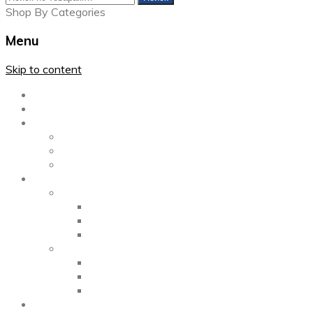
Shop By Categories
Menu
Skip to content
Главная
Каталог
Блог
Left Sidebar
Right Sidebar
Full Width
Media
Gallery
2 Columns
3 Columns
4 Columns
Portfolio
2 Columns
3 Columns
4 Columns
ShortCode