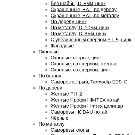
Без шайбы, D-8мм, цинк
Окрашенные, RAL, по дереву
Окрашенные, RAL, по металлу
По дереву, цинк
По металлу, D-10мм, цинк
По металлу, D-8мм, цинк
С увеличенным сверлом PT-5, цинк
Фасадные
Оконные
Оконные, острые, цинк
Оконные, со сверлом, жёлтые
Оконные, со сверлом, цинк
По бетону
Саморез острый, Termoclip EDS-C
По дереву
Жёлтые PH-2
Жёлтые Профи HIMTEX потай
Жёлтые Профи Himtex цилиндр
Саморезы HOBAU потай
Чёрные
По металлу
Саморезы клопы