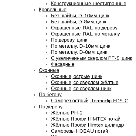
Конструкционные, шестигранные
Кровельные
Без шайбы, D-10мм, цинк
Без шайбы, D-8мм, цинк
Окрашенные, RAL, по дереву
Окрашенные, RAL, по металлу
По дереву, цинк
По металлу, D-10мм, цинк
По металлу, D-8мм, цинк
С увеличенным сверлом PT-5, цинк
Фасадные
Оконные
Оконные, острые, цинк
Оконные, со сверлом, жёлтые
Оконные, со сверлом, цинк
По бетону
Саморез острый, Termoclip EDS-C
По дереву
Жёлтые PH-2
Жёлтые Профи HIMTEX потай
Жёлтые Профи Himtex цилиндр
Саморезы HOBAU потай