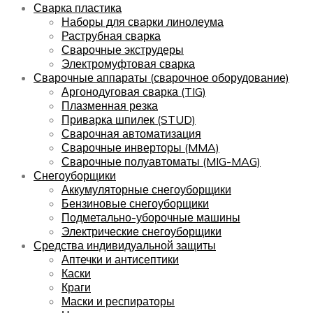
Сварка пластика
Наборы для сварки линолеума
Раструбная сварка
Сварочные экструдеры
Электромуфтовая сварка
Сварочные аппараты (сварочное оборудование)
Аргонодуговая сварка (TIG)
Плазменная резка
Приварка шпилек (STUD)
Сварочная автоматизация
Сварочные инверторы (MMA)
Сварочные полуавтоматы (MIG-MAG)
Снегоуборщики
Аккумуляторные снегоуборщики
Бензиновые снегоуборщики
Подметально-уборочные машины
Электрические снегоуборщики
Средства индивидуальной защиты
Аптечки и антисептики
Каски
Краги
Маски и респираторы