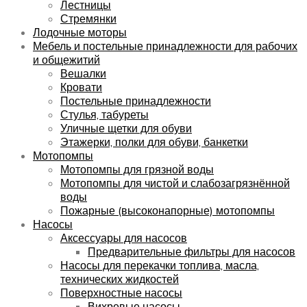
Лестницы
Стремянки
Лодочные моторы
Мебель и постельные принадлежности для рабочих
и общежитий
Вешалки
Кровати
Постельные принадлежности
Стулья, табуреты
Уличные щетки для обуви
Этажерки, полки для обуви, банкетки
Мотопомпы
Мотопомпы для грязной воды
Мотопомпы для чистой и слабозагрязнённой
воды
Пожарные (высоконапорные) мотопомпы
Насосы
Аксессуары для насосов
Предварительные фильтры для насосов
Насосы для перекачки топлива, масла,
технических жидкостей
Поверхностные насосы
Вихревые насосы