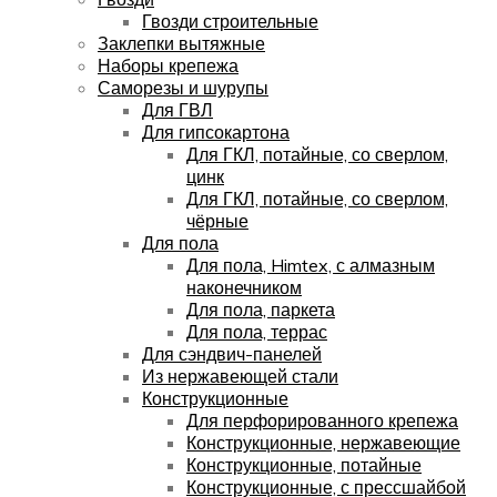
Гвозди строительные
Заклепки вытяжные
Наборы крепежа
Саморезы и шурупы
Для ГВЛ
Для гипсокартона
Для ГКЛ, потайные, со сверлом,
цинк
Для ГКЛ, потайные, со сверлом,
чёрные
Для пола
Для пола, Himtex, с алмазным
наконечником
Для пола, паркета
Для пола, террас
Для сэндвич-панелей
Из нержавеющей стали
Конструкционные
Для перфорированного крепежа
Конструкционные, нержавеющие
Конструкционные, потайные
Конструкционные, с прессшайбой