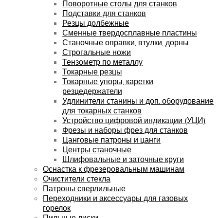
Поворотные столы для станков
Подставки для станков
Резцы долбежные
Сменные твердосплавные пластины
Станочные оправки, втулки, дорны
Строгальные ножи
Тензометр по металлу
Токарные резцы
Токарные упоры, каретки,
резцедержатели
Удлинители станины и доп. оборудование
для токарных станков
Устройство цифровой индикации (УЦИ)
Фрезы и наборы фрез для станков
Цанговые патроны и цанги
Центры станочные
Шлифовальные и заточные круги
Оснастка к фрезеровальным машинам
Очистители стекла
Патроны сверлильные
Переходники и аксессуары для газовых
горелок
Пильные диски