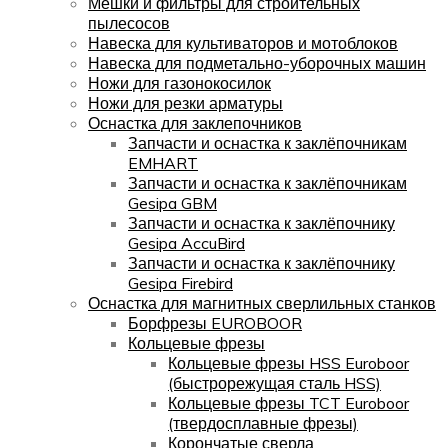
Мешки и фильтры для строительных
пылесосов
Навеска для культиваторов и мотоблоков
Навеска для подметально-уборочных машин
Ножи для газонокосилок
Ножи для резки арматуры
Оснастка для заклепочников
Запчасти и оснастка к заклёпочникам
EMHART
Запчасти и оснастка к заклёпочникам
Gesipa GBM
Запчасти и оснастка к заклёпочнику
Gesipa AccuBird
Запчасти и оснастка к заклёпочнику
Gesipa Firebird
Оснастка для магнитных сверлильных станков
Борфрезы EUROBOOR
Кольцевые фрезы
Кольцевые фрезы HSS Euroboor
(быстрорежущая сталь HSS)
Кольцевые фрезы TCT Euroboor
(твердосплавные фрезы)
Корончатые сверла