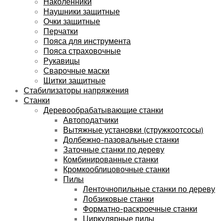
Наколенники
Наушники защитные
Очки защитные
Перчатки
Пояса для инструмента
Пояса страховочные
Рукавицы
Сварочные маски
Щитки защитные
Стабилизаторы напряжения
Станки
Деревообрабатывающие станки
Автоподатчики
Вытяжные установки (стружкоотсосы)
Долбежно-пазовальные станки
Заточные станки по дереву
Комбинированные станки
Кромкооблицовочные станки
Пилы
Ленточнопильные станки по дереву
Лобзиковые станки
Форматно-раскроечные станки
Циркулярные пилы