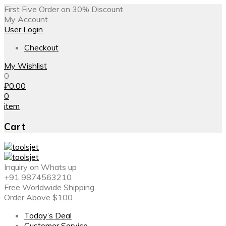
First Five Order on 30% Discount
My Account
User Login
Checkout
My Wishlist
0
₽
0.00
0
item
Cart
Inquiry on Whats up
+91 9874563210
Free Worldwide Shipping
Order Above $100
Today’s Deal
Customer Service