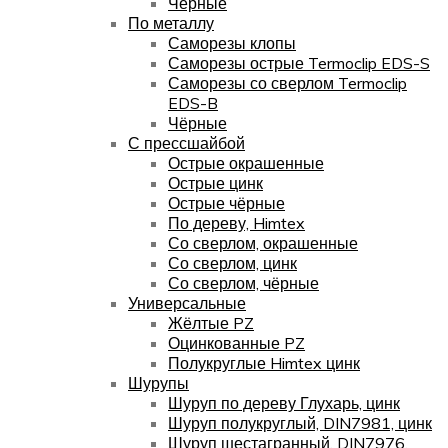
Чёрные
По металлу
Саморезы клопы
Саморезы острые Termoclip EDS-S
Саморезы со сверлом Termoclip
EDS-B
Чёрные
С прессшайбой
Острые окрашенные
Острые цинк
Острые чёрные
По дереву, Himtex
Со сверлом, окрашенные
Со сверлом, цинк
Со сверлом, чёрные
Универсальные
Жёлтые PZ
Оцинкованные PZ
Полукруглые Himtex цинк
Шурупы
Шуруп по дереву Глухарь, цинк
Шуруп полукруглый, DIN7981, цинк
Шуруп шестагранный, DIN7976,