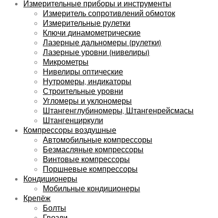
Измерительные приборы и инструменты
Измеритель сопротивлений обмоток
Измерительные рулетки
Ключи динамометрические
Лазерные дальномеры (рулетки)
Лазерные уровни (нивелиры)
Микрометры
Нивелиры оптические
Нутромеры, индикаторы
Строительные уровни
Угломеры и уклономеры
Штангенглубиномеры, Штангенрейсмасы
Штангенциркули
Компрессоры воздушные
Автомобильные компрессоры
Безмасляные компрессоры
Винтовые компрессоры
Поршневые компрессоры
Кондиционеры
Мобильные кондиционеры
Крепёж
Болты
Гвозди