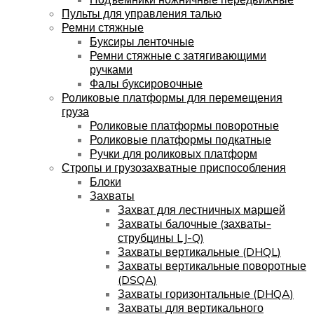
Пульты для управления талью
Ремни стяжные
Буксиры ленточные
Ремни стяжные с затягивающими
ручками
Фалы буксировочные
Роликовые платформы для перемещения
груза
Роликовые платформы поворотные
Роликовые платформы подкатные
Ручки для роликовых платформ
Стропы и грузозахватные приспособления
Блоки
Захваты
Захват для лестничных маршей
Захваты балочные (захваты-
струбцины LJ-Q)
Захваты вертикальные (DHQL)
Захваты вертикальные поворотные
(DSQA)
Захваты горизонтальные (DHQA)
Захваты для вертикального