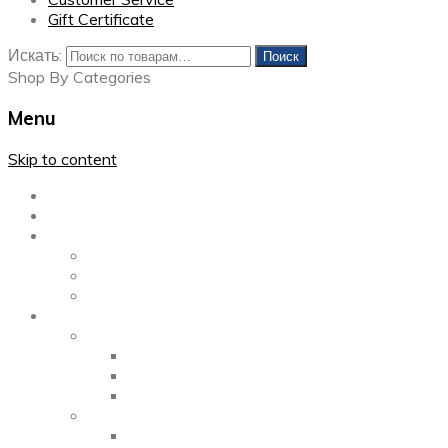
Gift Certificate
Искать:
Поиск
Shop By Categories
Menu
Skip to content
Главная
Каталог
Блог
Left Sidebar
Right Sidebar
Full Width
Media
Gallery
2 Columns
3 Columns
4 Columns
Portfolio
2 Columns