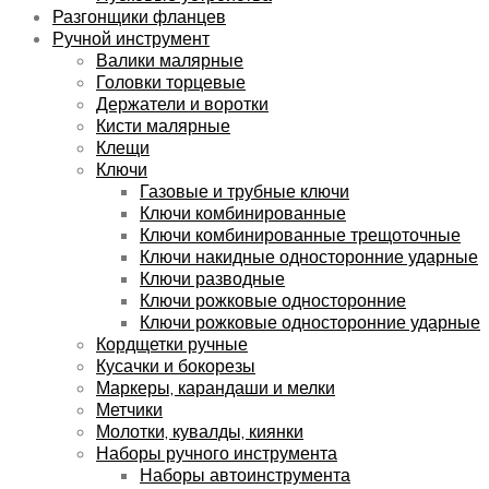
Разгонщики фланцев
Ручной инструмент
Валики малярные
Головки торцевые
Держатели и воротки
Кисти малярные
Клещи
Ключи
Газовые и трубные ключи
Ключи комбинированные
Ключи комбинированные трещоточные
Ключи накидные односторонние ударные
Ключи разводные
Ключи рожковые односторонние
Ключи рожковые односторонние ударные
Кордщетки ручные
Кусачки и бокорезы
Маркеры, карандаши и мелки
Метчики
Молотки, кувалды, киянки
Наборы ручного инструмента
Наборы автоинструмента