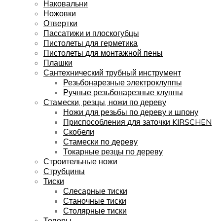
Наковальни
Ножовки
Отвертки
Пассатижи и плоскогубцы
Пистолеты для герметика
Пистолеты для монтажной пены
Плашки
Сантехнический трубный инструмент
Резьбонарезные электроклуппы
Ручные резьбонарезные клуппы
Стамески, резцы, ножи по дереву
Ножи для резьбы по дереву и шпону
Приспособления для заточки KIRSCHEN
Скобели
Стамески по дереву
Токарные резцы по дереву
Строительные ножи
Струбцины
Тиски
Слесарные тиски
Станочные тиски
Столярные тиски
Топоры