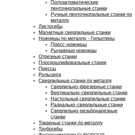
Полуавтоматические
ленточнопильные станки
Ручные ленточнопильные станки по
металлу
Листогибы
Магнитные сверлильные станки
Ножницы по металлу - Гильотины
Пресс-ножницы
Рычажные ножницы
Отрезные станки
Плоскошлифовальные станки
Прессы
Рольганги
Сверлильные станки по металлу
Cверлильно-фрезерные станки
Вертикально-сверлильные станки
Настольные сверлильные станки
Радиально-сверлильные станки
Сверлильно-резьбонарезные
станки
Токарные станки по металлу
Трубогибы
Фаскосниматели EUROBOOR