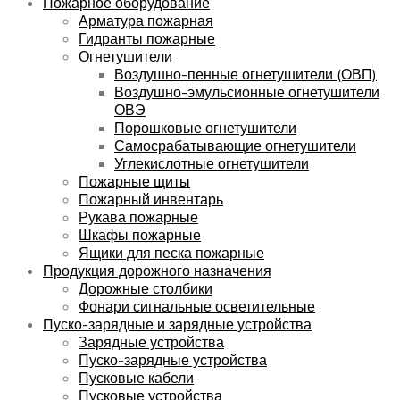
Пожарное оборудование
Арматура пожарная
Гидранты пожарные
Огнетушители
Воздушно-пенные огнетушители (ОВП)
Воздушно-эмульсионные огнетушители
ОВЭ
Порошковые огнетушители
Самосрабатывающие огнетушители
Углекислотные огнетушители
Пожарные щиты
Пожарный инвентарь
Рукава пожарные
Шкафы пожарные
Ящики для песка пожарные
Продукция дорожного назначения
Дорожные столбики
Фонари сигнальные осветительные
Пуско-зарядные и зарядные устройства
Зарядные устройства
Пуско-зарядные устройства
Пусковые кабели
Пусковые устройства