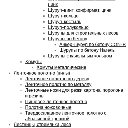
цинк
Шуруп-винт, конфирмат, цинк
Шуруп-кольцо
Шуруп-костыль
Шуруп-полукольцо
Шурупы для строительных лесов
Шурупы по бетону
Анкер-шуруп по бетону CON-R
Шурупы по бетону Нагель
Шурупы с качельным кольцом
Хомуты
Хомуты металлические
Ленточное полотно (пилы)
Ленточное полотно по дереву
Ленточное полотно по металлу
Ленточные ножи для резки картона, поролона
и резины
Пищевое ленточное полотно
Полотна ножовочные
Твердосплавное ленточное полотно с
абразивной крошкой
Лестницы, стремянки, леса