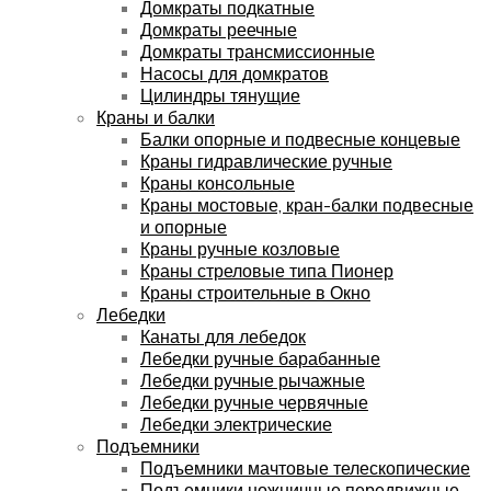
Домкраты подкатные
Домкраты реечные
Домкраты трансмиссионные
Насосы для домкратов
Цилиндры тянущие
Краны и балки
Балки опорные и подвесные концевые
Краны гидравлические ручные
Краны консольные
Краны мостовые, кран-балки подвесные
и опорные
Краны ручные козловые
Краны стреловые типа Пионер
Краны строительные в Окно
Лебедки
Канаты для лебедок
Лебедки ручные барабанные
Лебедки ручные рычажные
Лебедки ручные червячные
Лебедки электрические
Подъемники
Подъемники мачтовые телескопические
Подъемники ножничные передвижные