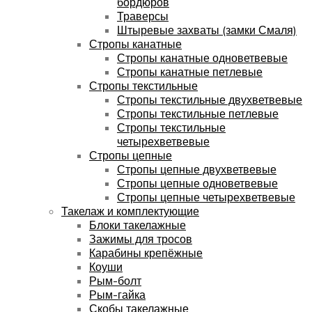
бордюров
Траверсы
Штыревые захваты (замки Смаля)
Стропы канатные
Стропы канатные одноветвевые
Стропы канатные петлевые
Стропы текстильные
Стропы текстильные двухветвевые
Стропы текстильные петлевые
Стропы текстильные
четырехветвевые
Стропы цепные
Стропы цепные двухветвевые
Стропы цепные одноветвевые
Стропы цепные четырехветвевые
Такелаж и комплектующие
Блоки такелажные
Зажимы для тросов
Карабины крепёжные
Коуши
Рым-болт
Рым-гайка
Скобы такелажные