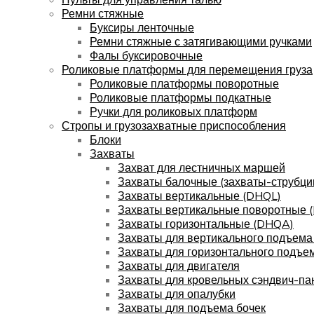
Ремни стяжные
Буксиры ленточные
Ремни стяжные с затягивающими ручками
Фалы буксировочные
Роликовые платформы для перемещения груза
Роликовые платформы поворотные
Роликовые платформы подкатные
Ручки для роликовых платформ
Стропы и грузозахватные приспособления
Блоки
Захваты
Захват для лестничных маршей
Захваты балочные (захваты-струбци
Захваты вертикальные (DHQL)
Захваты вертикальные поворотные 
Захваты горизонтальные (DHQA)
Захваты для вертикального подъема
Захваты для горизонтального подъе
Захваты для двигателя
Захваты для кровельных сэндвич-па
Захваты для опалубки
Захваты для подъема бочек