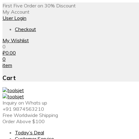
First Five Order on 30% Discount
My Account
User Login
Checkout
My Wishlist
0
₽
0.00
0
item
Cart
Inquiry on Whats up
+91 9874563210
Free Worldwide Shipping
Order Above $100
Today’s Deal
Customer Service