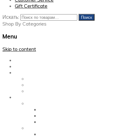
Gift Certificate
Искать:
Поиск
Shop By Categories
Menu
Skip to content
Главная
Каталог
Блог
Left Sidebar
Right Sidebar
Full Width
Media
Gallery
2 Columns
3 Columns
4 Columns
Portfolio
2 Columns