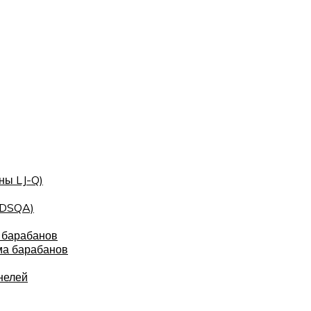
ны LJ-Q)
(DSQA)
 барабанов
ма барабанов
нелей