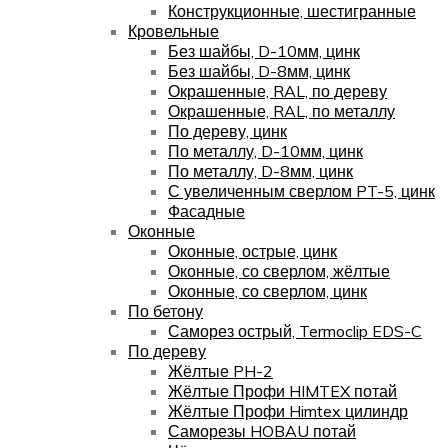
Конструкционные, шестигранные
Кровельные
Без шайбы, D-10мм, цинк
Без шайбы, D-8мм, цинк
Окрашенные, RAL, по дереву
Окрашенные, RAL, по металлу
По дереву, цинк
По металлу, D-10мм, цинк
По металлу, D-8мм, цинк
С увеличенным сверлом PT-5, цинк
Фасадные
Оконные
Оконные, острые, цинк
Оконные, со сверлом, жёлтые
Оконные, со сверлом, цинк
По бетону
Саморез острый, Termoclip EDS-C
По дереву
Жёлтые PH-2
Жёлтые Профи HIMTEX потай
Жёлтые Профи Himtex цилиндр
Саморезы HOBAU потай