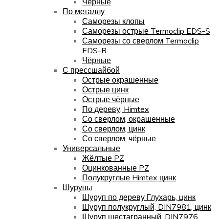
Чёрные
По металлу
Саморезы клопы
Саморезы острые Termoclip EDS-S
Саморезы со сверлом Termoclip
EDS-B
Чёрные
С прессшайбой
Острые окрашенные
Острые цинк
Острые чёрные
По дереву, Himtex
Со сверлом, окрашенные
Со сверлом, цинк
Со сверлом, чёрные
Универсальные
Жёлтые PZ
Оцинкованные PZ
Полукруглые Himtex цинк
Шурупы
Шуруп по дереву Глухарь, цинк
Шуруп полукруглый, DIN7981, цинк
Шуруп шестагранный, DIN7976,