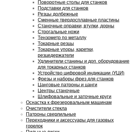
Поворотные столы для станков
Подставки для станков
Резцы долбежные
Сменные твердосплавные пластины
Станочные оправки, втулки, дорны
Строгальные ножи
Тензометр по металлу
Токарные резцы
Токарные упоры, каретки,
резцедержатели
Удлинители станины и доп. оборудование
для токарных станков
Устройство цифровой индикации (УЦИ)
Фрезы и наборы фрез для станков
Цанговые патроны и цанги
Центры станочные
Шлифовальные и заточные круги
Оснастка к фрезеровальным машинам
Очистители стекла
Патроны сверлильные
Переходники и аксессуары для газовых
горелок
Пильные диски