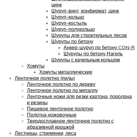
цинк
Шуруп-винт, конфирмат, цинк
Шуруп-кольцо
Шуруп-костыль
Шуруп-полукольцо
Шурупы для строительных лесов
Шурупы по бетону
Анкер-шуруп по бетону CON-R
Шурупы по бетону Нагель
Шурупы с качельным кольцом
Хомуты
Хомуты металлические
Ленточное полотно (пилы)
Ленточное полотно по дереву
Ленточное полотно по металлу
Ленточные ножи для резки картона, поролона
и резины
Пищевое ленточное полотно
Полотна ножовочные
Твердосплавное ленточное полотно с
абразивной крошкой
Лестницы, стремянки, леса