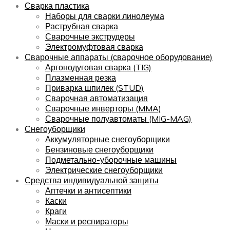
Сварка пластика
Наборы для сварки линолеума
Раструбная сварка
Сварочные экструдеры
Электромуфтовая сварка
Сварочные аппараты (сварочное оборудование)
Аргонодуговая сварка (TIG)
Плазменная резка
Приварка шпилек (STUD)
Сварочная автоматизация
Сварочные инверторы (MMA)
Сварочные полуавтоматы (MIG-MAG)
Снегоуборщики
Аккумуляторные снегоуборщики
Бензиновые снегоуборщики
Подметально-уборочные машины
Электрические снегоуборщики
Средства индивидуальной защиты
Аптечки и антисептики
Каски
Краги
Маски и респираторы