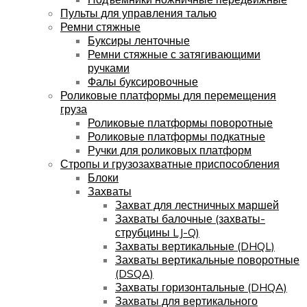
Пульты для управления талью
Ремни стяжные
Буксиры ленточные
Ремни стяжные с затягивающими
ручками
Фалы буксировочные
Роликовые платформы для перемещения
груза
Роликовые платформы поворотные
Роликовые платформы подкатные
Ручки для роликовых платформ
Стропы и грузозахватные приспособления
Блоки
Захваты
Захват для лестничных маршей
Захваты балочные (захваты-
струбцины LJ-Q)
Захваты вертикальные (DHQL)
Захваты вертикальные поворотные
(DSQA)
Захваты горизонтальные (DHQA)
Захваты для вертикального