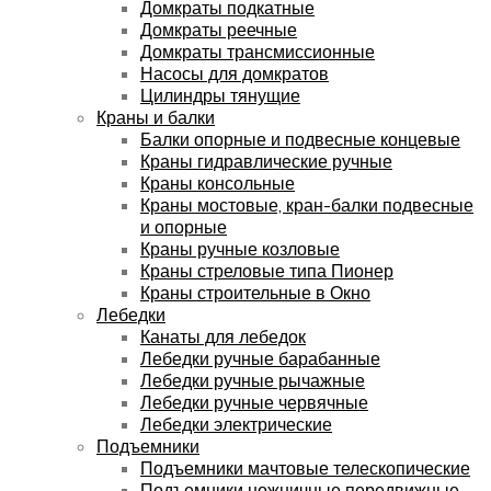
Домкраты подкатные
Домкраты реечные
Домкраты трансмиссионные
Насосы для домкратов
Цилиндры тянущие
Краны и балки
Балки опорные и подвесные концевые
Краны гидравлические ручные
Краны консольные
Краны мостовые, кран-балки подвесные
и опорные
Краны ручные козловые
Краны стреловые типа Пионер
Краны строительные в Окно
Лебедки
Канаты для лебедок
Лебедки ручные барабанные
Лебедки ручные рычажные
Лебедки ручные червячные
Лебедки электрические
Подъемники
Подъемники мачтовые телескопические
Подъемники ножничные передвижные