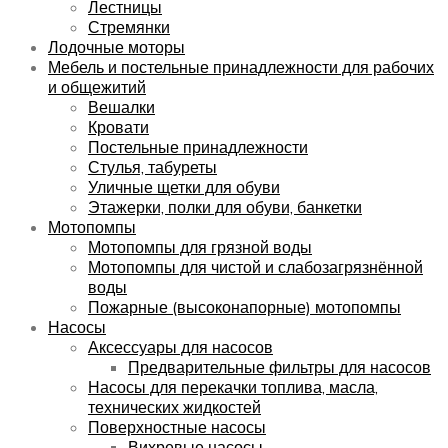
Лестницы
Стремянки
Лодочные моторы
Мебель и постельные принадлежности для рабочих
и общежитий
Вешалки
Кровати
Постельные принадлежности
Стулья, табуреты
Уличные щетки для обуви
Этажерки, полки для обуви, банкетки
Мотопомпы
Мотопомпы для грязной воды
Мотопомпы для чистой и слабозагрязнённой
воды
Пожарные (высоконапорные) мотопомпы
Насосы
Аксессуары для насосов
Предварительные фильтры для насосов
Насосы для перекачки топлива, масла,
технических жидкостей
Поверхностные насосы
Вихревые насосы