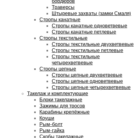
бордюров
Траверсы
Штыревые захваты (замки Смаля)
Стропы канатные
Стропы канатные одноветвевые
Стропы канатные петлевые
Стропы текстильные
Стропы текстильные двухветвевые
Стропы текстильные петлевые
Стропы текстильные
четырехветвевые
Стропы цепные
Стропы цепные двухветвевые
Стропы цепные одноветвевые
Стропы цепные четырехветвевые
Такелаж и комплектующие
Блоки такелажные
Зажимы для тросов
Карабины крепёжные
Коуши
Рым-болт
Рым-гайка
Скобы такелажные