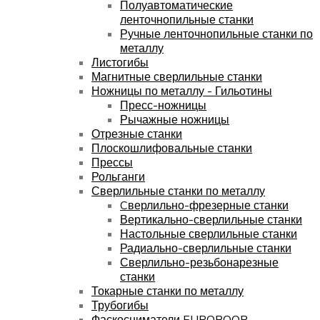
Полуавтоматические
ленточнопильные станки
Ручные ленточнопильные станки по
металлу
Листогибы
Магнитные сверлильные станки
Ножницы по металлу - Гильотины
Пресс-ножницы
Рычажные ножницы
Отрезные станки
Плоскошлифовальные станки
Прессы
Рольганги
Сверлильные станки по металлу
Cверлильно-фрезерные станки
Вертикально-сверлильные станки
Настольные сверлильные станки
Радиально-сверлильные станки
Сверлильно-резьбонарезные
станки
Токарные станки по металлу
Трубогибы
Фаскосниматели EUROBOOR