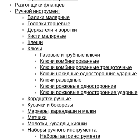
Разгонщики фланцев
Ручной инструмент
Валики малярные
Головки торцевые
Держатели и воротки
Кисти малярные
Клещи
Ключи
Газовые и трубные ключи
Ключи комбинированные
Ключи комбинированные трещоточные
Ключи накидные односторонние ударные
Ключи разводные
Ключи рожковые односторонние
Ключи рожковые односторонние ударные
Кордщетки ручные
Кусачки и бокорезы
Маркеры, карандаши и мелки
Метчики
Молотки, кувалды, киянки
Наборы ручного инструмента
Наборы автоинструмента