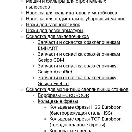
Мешки и фильтры для строительных
пылесосов
Навеска для культиваторов и мотоблоков
Навеска для подметально-уборочных машин
Ножи для газонокосилок
Ножи для резки арматуры
Оснастка для заклепочников
Запчасти и оснастка к заклёпочникам
EMHART
Запчасти и оснастка к заклёпочникам
Gesipa GBM
Запчасти и оснастка к заклёпочнику
Gesipa AccuBird
Запчасти и оснастка к заклёпочнику
Gesipa Firebird
Оснастка для магнитных сверлильных станков
Борфрезы EUROBOOR
Кольцевые фрезы
Кольцевые фрезы HSS Euroboor
(быстрорежущая сталь HSS)
Кольцевые фрезы TCT Euroboor
(твердосплавные фрезы)
Корончатые сверла