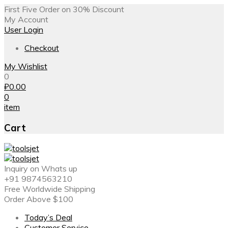
First Five Order on 30% Discount
My Account
User Login
Checkout
My Wishlist
0
₽
0.00
0
item
Cart
Inquiry on Whats up
+91 9874563210
Free Worldwide Shipping
Order Above $100
Today’s Deal
Customer Service