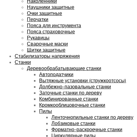
Наколенники
Наушники защитные
Очки защитные
Перчатки
Пояса для инструмента
Пояса страховочные
Рукавицы
Сварочные маски
Щитки защитные
Стабилизаторы напряжения
Станки
Деревообрабатывающие станки
Автоподатчики
Вытяжные установки (стружкоотсосы)
Долбежно-пазовальные станки
Заточные станки по дереву
Комбинированные станки
Кромкооблицовочные станки
Пилы
Ленточнопильные станки по дереву
Лобзиковые станки
Форматно-раскроечные станки
Циркулярные пилы