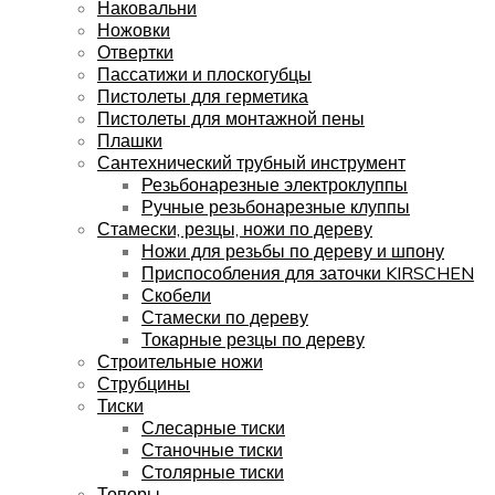
Наковальни
Ножовки
Отвертки
Пассатижи и плоскогубцы
Пистолеты для герметика
Пистолеты для монтажной пены
Плашки
Сантехнический трубный инструмент
Резьбонарезные электроклуппы
Ручные резьбонарезные клуппы
Стамески, резцы, ножи по дереву
Ножи для резьбы по дереву и шпону
Приспособления для заточки KIRSCHEN
Скобели
Стамески по дереву
Токарные резцы по дереву
Строительные ножи
Струбцины
Тиски
Слесарные тиски
Станочные тиски
Столярные тиски
Топоры