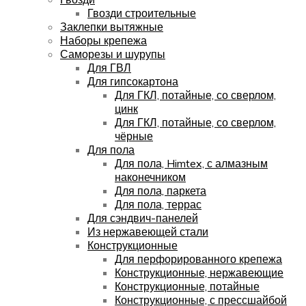
Гвозди строительные
Заклепки вытяжные
Наборы крепежа
Саморезы и шурупы
Для ГВЛ
Для гипсокартона
Для ГКЛ, потайные, со сверлом,
цинк
Для ГКЛ, потайные, со сверлом,
чёрные
Для пола
Для пола, Himtex, с алмазным
наконечником
Для пола, паркета
Для пола, террас
Для сэндвич-панелей
Из нержавеющей стали
Конструкционные
Для перфорированного крепежа
Конструкционные, нержавеющие
Конструкционные, потайные
Конструкционные, с прессшайбой