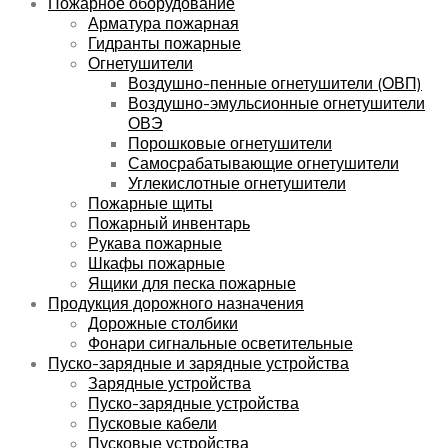
Пожарное оборудование
Арматура пожарная
Гидранты пожарные
Огнетушители
Воздушно-пенные огнетушители (ОВП)
Воздушно-эмульсионные огнетушители
ОВЭ
Порошковые огнетушители
Самосрабатывающие огнетушители
Углекислотные огнетушители
Пожарные щиты
Пожарный инвентарь
Рукава пожарные
Шкафы пожарные
Ящики для песка пожарные
Продукция дорожного назначения
Дорожные столбики
Фонари сигнальные осветительные
Пуско-зарядные и зарядные устройства
Зарядные устройства
Пуско-зарядные устройства
Пусковые кабели
Пусковые устройства