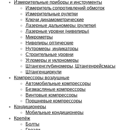
Измерительные приборы и инструменты
Измеритель сопротивлений обмоток
Измерительные рулетки
Ключи динамометрические
Лазерные дальномеры (рулетки)
Лазерные уровни (нивелиры)
Микрометры
Нивелиры оптические
Нутромеры, индикаторы
Строительные уровни
Угломеры и уклономеры
Штангенглубиномеры, Штангенрейсмасы
Штангенциркули
Компрессоры воздушные
Автомобильные компрессоры
Безмасляные компрессоры
Винтовые компрессоры
Поршневые компрессоры
Кондиционеры
Мобильные кондиционеры
Крепёж
Болты
Гвозди