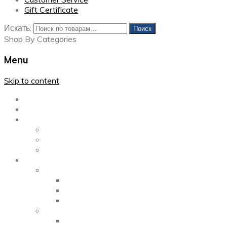
Gift Certificate
Искать:
Поиск
Shop By Categories
Menu
Skip to content
Главная
Каталог
Блог
Left Sidebar
Right Sidebar
Full Width
Media
Gallery
2 Columns
3 Columns
4 Columns
Portfolio
2 Columns