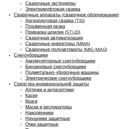
Сварочные экструдеры
Электромуфтовая сварка
Сварочные аппараты (сварочное оборудование)
Аргонодуговая сварка (TIG)
Плазменная резка
Приварка шпилек (STUD)
Сварочная автоматизация
Сварочные инверторы (MMA)
Сварочные полуавтоматы (MIG-MAG)
Снегоуборщики
Аккумуляторные снегоуборщики
Бензиновые снегоуборщики
Подметально-уборочные машины
Электрические снегоуборщики
Средства индивидуальной защиты
Аптечки и антисептики
Каски
Краги
Маски и респираторы
Наколенники
Наушники защитные
Очки защитные