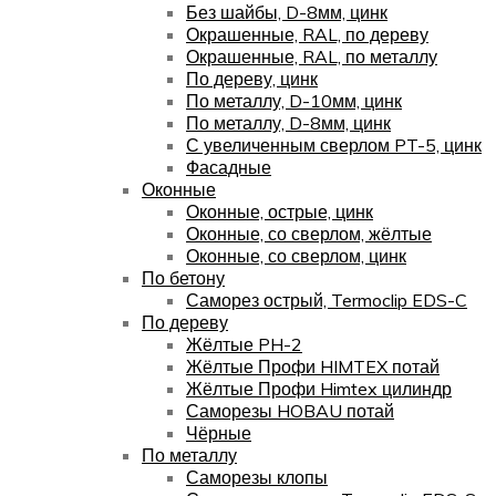
Без шайбы, D-8мм, цинк
Окрашенные, RAL, по дереву
Окрашенные, RAL, по металлу
По дереву, цинк
По металлу, D-10мм, цинк
По металлу, D-8мм, цинк
С увеличенным сверлом PT-5, цинк
Фасадные
Оконные
Оконные, острые, цинк
Оконные, со сверлом, жёлтые
Оконные, со сверлом, цинк
По бетону
Саморез острый, Termoclip EDS-C
По дереву
Жёлтые PH-2
Жёлтые Профи HIMTEX потай
Жёлтые Профи Himtex цилиндр
Саморезы HOBAU потай
Чёрные
По металлу
Саморезы клопы