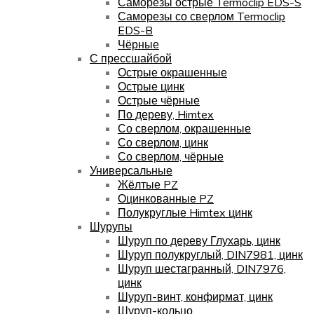
Саморезы острые Termoclip EDS-S
Саморезы со сверлом Termoclip
EDS-B
Чёрные
С прессшайбой
Острые окрашенные
Острые цинк
Острые чёрные
По дереву, Himtex
Со сверлом, окрашенные
Со сверлом, цинк
Со сверлом, чёрные
Универсальные
Жёлтые PZ
Оцинкованные PZ
Полукруглые Himtex цинк
Шурупы
Шуруп по дереву Глухарь, цинк
Шуруп полукруглый, DIN7981, цинк
Шуруп шестагранный, DIN7976,
цинк
Шуруп-винт, конфирмат, цинк
Шуруп-кольцо