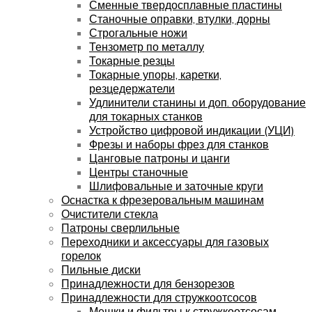
Сменные твердосплавные пластины
Станочные оправки, втулки, дорны
Строгальные ножи
Тензометр по металлу
Токарные резцы
Токарные упоры, каретки,
резцедержатели
Удлинители станины и доп. оборудование
для токарных станков
Устройство цифровой индикации (УЦИ)
Фрезы и наборы фрез для станков
Цанговые патроны и цанги
Центры станочные
Шлифовальные и заточные круги
Оснастка к фрезеровальным машинам
Очистители стекла
Патроны сверлильные
Переходники и аксессуары для газовых
горелок
Пильные диски
Принадлежности для бензорезов
Принадлежности для стружкоотсосов
Мешки и фильтры к стружкоотсосам