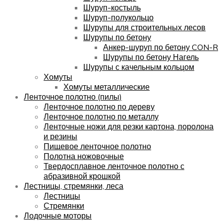
Шуруп-костыль
Шуруп-полукольцо
Шурупы для строительных лесов
Шурупы по бетону
Анкер-шуруп по бетону CON-R
Шурупы по бетону Нагель
Шурупы с качельным кольцом
Хомуты
Хомуты металлические
Ленточное полотно (пилы)
Ленточное полотно по дереву
Ленточное полотно по металлу
Ленточные ножи для резки картона, поролона
и резины
Пищевое ленточное полотно
Полотна ножовочные
Твердосплавное ленточное полотно с
абразивной крошкой
Лестницы, стремянки, леса
Лестницы
Стремянки
Лодочные моторы