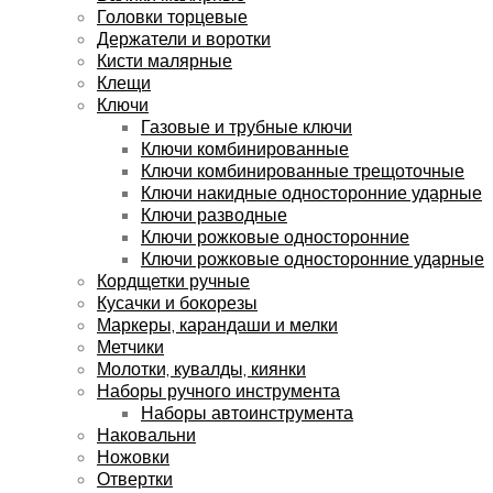
Головки торцевые
Держатели и воротки
Кисти малярные
Клещи
Ключи
Газовые и трубные ключи
Ключи комбинированные
Ключи комбинированные трещоточные
Ключи накидные односторонние ударные
Ключи разводные
Ключи рожковые односторонние
Ключи рожковые односторонние ударные
Кордщетки ручные
Кусачки и бокорезы
Маркеры, карандаши и мелки
Метчики
Молотки, кувалды, киянки
Наборы ручного инструмента
Наборы автоинструмента
Наковальни
Ножовки
Отвертки