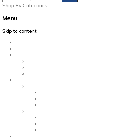
Shop By Categories
Menu
Skip to content
Главная
Каталог
Блог
Left Sidebar
Right Sidebar
Full Width
Media
Gallery
2 Columns
3 Columns
4 Columns
Portfolio
2 Columns
3 Columns
4 Columns
ShortCode