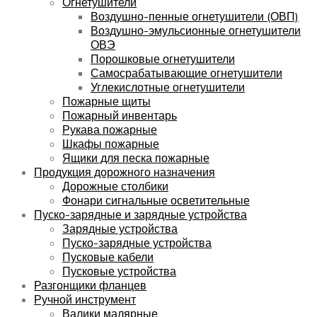
Огнетушители
Воздушно-пенные огнетушители (ОВП)
Воздушно-эмульсионные огнетушители
ОВЭ
Порошковые огнетушители
Самосрабатывающие огнетушители
Углекислотные огнетушители
Пожарные щиты
Пожарный инвентарь
Рукава пожарные
Шкафы пожарные
Ящики для песка пожарные
Продукция дорожного назначения
Дорожные столбики
Фонари сигнальные осветительные
Пуско-зарядные и зарядные устройства
Зарядные устройства
Пуско-зарядные устройства
Пусковые кабели
Пусковые устройства
Разгонщики фланцев
Ручной инструмент
Валики малярные