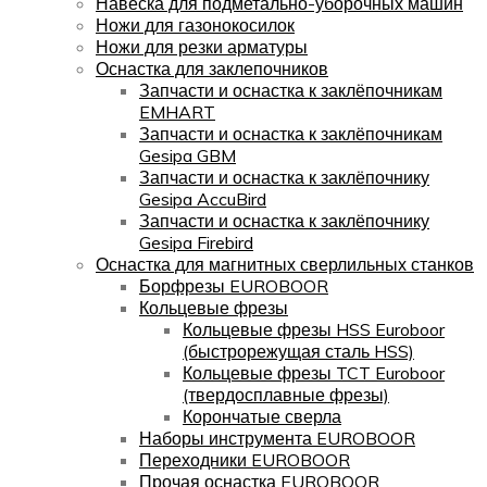
Навеска для подметально-уборочных машин
Ножи для газонокосилок
Ножи для резки арматуры
Оснастка для заклепочников
Запчасти и оснастка к заклёпочникам
EMHART
Запчасти и оснастка к заклёпочникам
Gesipa GBM
Запчасти и оснастка к заклёпочнику
Gesipa AccuBird
Запчасти и оснастка к заклёпочнику
Gesipa Firebird
Оснастка для магнитных сверлильных станков
Борфрезы EUROBOOR
Кольцевые фрезы
Кольцевые фрезы HSS Euroboor
(быстрорежущая сталь HSS)
Кольцевые фрезы TCT Euroboor
(твердосплавные фрезы)
Корончатые сверла
Наборы инструмента EUROBOOR
Переходники EUROBOOR
Прочая оснастка EUROBOOR