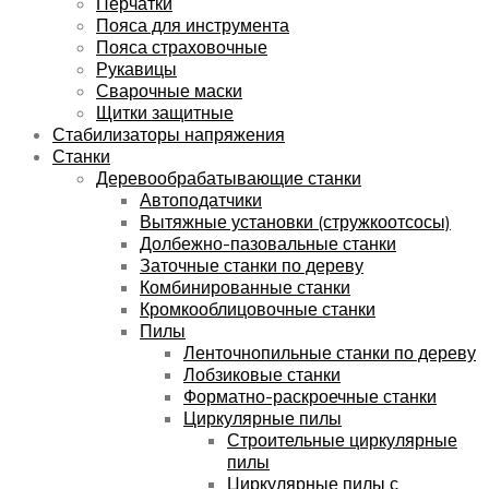
Перчатки
Пояса для инструмента
Пояса страховочные
Рукавицы
Сварочные маски
Щитки защитные
Стабилизаторы напряжения
Станки
Деревообрабатывающие станки
Автоподатчики
Вытяжные установки (стружкоотсосы)
Долбежно-пазовальные станки
Заточные станки по дереву
Комбинированные станки
Кромкооблицовочные станки
Пилы
Ленточнопильные станки по дереву
Лобзиковые станки
Форматно-раскроечные станки
Циркулярные пилы
Строительные циркулярные
пилы
Циркулярные пилы с