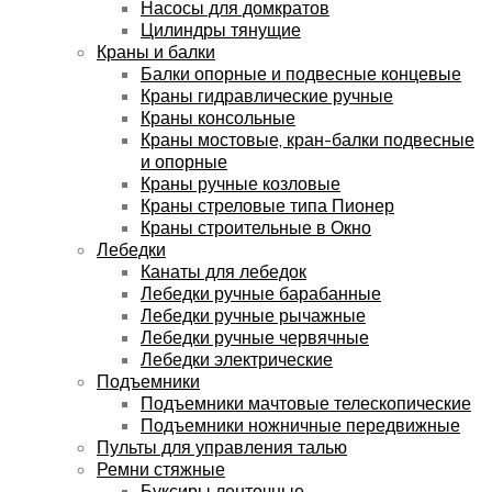
Насосы для домкратов
Цилиндры тянущие
Краны и балки
Балки опорные и подвесные концевые
Краны гидравлические ручные
Краны консольные
Краны мостовые, кран-балки подвесные
и опорные
Краны ручные козловые
Краны стреловые типа Пионер
Краны строительные в Окно
Лебедки
Канаты для лебедок
Лебедки ручные барабанные
Лебедки ручные рычажные
Лебедки ручные червячные
Лебедки электрические
Подъемники
Подъемники мачтовые телескопические
Подъемники ножничные передвижные
Пульты для управления талью
Ремни стяжные
Буксиры ленточные