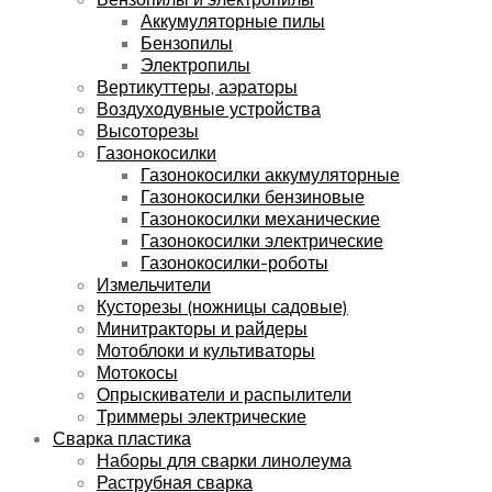
Аккумуляторные пилы
Бензопилы
Электропилы
Вертикуттеры, аэраторы
Воздуходувные устройства
Высоторезы
Газонокосилки
Газонокосилки аккумуляторные
Газонокосилки бензиновые
Газонокосилки механические
Газонокосилки электрические
Газонокосилки-роботы
Измельчители
Кусторезы (ножницы садовые)
Минитракторы и райдеры
Мотоблоки и культиваторы
Мотокосы
Опрыскиватели и распылители
Триммеры электрические
Сварка пластика
Наборы для сварки линолеума
Раструбная сварка