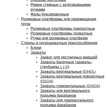
Ремни стяжные с затягивающими
ручками
Фалы буксировочные
Роликовые платформы для перемещения
груза
Роликовые платформы поворотные
Роликовые платформы подкатные
Ручки для роликовых платформ
Стропы и грузозахватные приспособления
Блоки
Захваты
Захват для лестничных маршей
Захваты балочные (захваты-
струбцины LJ-Q)
Захваты вертикальные (DHQL)
Захваты вертикальные поворотные
(DSQA)
Захваты горизонтальные (DHQA)
Захваты для вертикального
подъема барабанов
Захваты для горизонтального
подъема барабанов