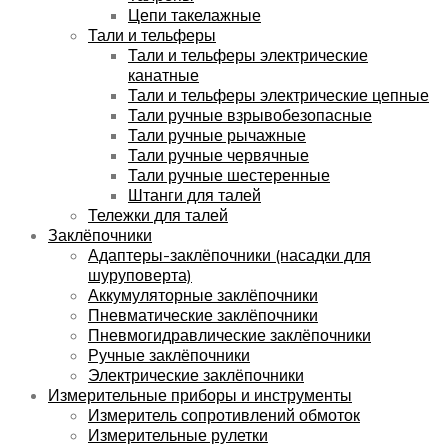
Цепи такелажные
Тали и тельферы
Тали и тельферы электрические
канатные
Тали и тельферы электрические цепные
Тали ручные взрывобезопасные
Тали ручные рычажные
Тали ручные червячные
Тали ручные шестеренные
Штанги для талей
Тележки для талей
Заклёпочники
Адаптеры-заклёпочники (насадки для
шуруповерта)
Аккумуляторные заклёпочники
Пневматические заклёпочники
Пневмогидравлические заклёпочники
Ручные заклёпочники
Электрические заклёпочники
Измерительные приборы и инструменты
Измеритель сопротивлений обмоток
Измерительные рулетки