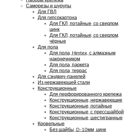
Саморезы и шурупы
Для ГВЛ
Для гипсокартона
Для ГКЛ, потайные, со сверлом,
цинк
Для ГКЛ, потайные, со сверлом,
чёрные
Для пола
Для пола, Himtex, с алмазным
наконечником
Для пола, паркета
Для пола, террас
Для сэндвич-панелей
Из нержавеющей стали
Конструкционные
Для перфорированного крепежа
Конструкционные, нержавеющие
Конструкционные, потайные
Конструкционные, с прессшайбой
Конструкционные, шестигранные
Кровельные
Без шайбы, D-10мм, цинк