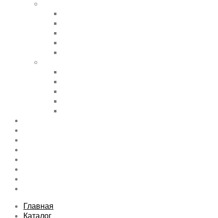
Shortcode Pages
Accordions & Toggles
Buttons
Divider
Progress Bar & Pie Chart
Lists
Shortcode Pages
Services
Tabs
Map & Contact
Message Boxes
Pricing table
Features
Top rated product
Product Category
FAQs Page
Typography
Sitemap
Contact Us
About Us
Главная
Каталог