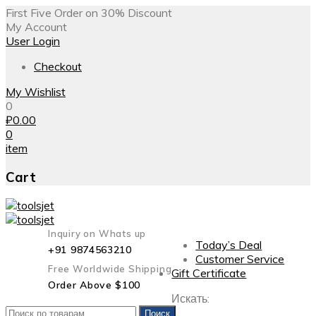
First Five Order on 30% Discount
My Account
User Login
Checkout
My Wishlist
0
₽
0.00
0
item
Cart
Inquiry on Whats up
Today’s Deal
+91 9874563210
Customer Service
Free Worldwide Shipping
Gift Certificate
Order Above $100
Искать:
Поиск