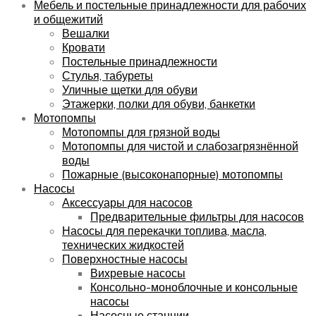
Мебель и постельные принадлежности для рабочих
и общежитий
Вешалки
Кровати
Постельные принадлежности
Стулья, табуреты
Уличные щетки для обуви
Этажерки, полки для обуви, банкетки
Мотопомпы
Мотопомпы для грязной воды
Мотопомпы для чистой и слабозагрязнённой
воды
Пожарные (высоконапорные) мотопомпы
Насосы
Аксессуары для насосов
Предварительные фильтры для насосов
Насосы для перекачки топлива, масла,
технических жидкостей
Поверхностные насосы
Вихревые насосы
Консольно-моноблочные и консольные
насосы
Насосные станции