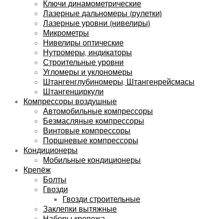
Ключи динамометрические
Лазерные дальномеры (рулетки)
Лазерные уровни (нивелиры)
Микрометры
Нивелиры оптические
Нутромеры, индикаторы
Строительные уровни
Угломеры и уклономеры
Штангенглубиномеры, Штангенрейсмасы
Штангенциркули
Компрессоры воздушные
Автомобильные компрессоры
Безмасляные компрессоры
Винтовые компрессоры
Поршневые компрессоры
Кондиционеры
Мобильные кондиционеры
Крепёж
Болты
Гвозди
Гвозди строительные
Заклепки вытяжные
Наборы крепежа