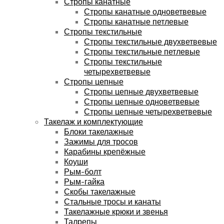
Стропы канатные
Стропы канатные одноветвевые
Стропы канатные петлевые
Стропы текстильные
Стропы текстильные двухветвевые
Стропы текстильные петлевые
Стропы текстильные
четырехветвевые
Стропы цепные
Стропы цепные двухветвевые
Стропы цепные одноветвевые
Стропы цепные четырехветвевые
Такелаж и комплектующие
Блоки такелажные
Зажимы для тросов
Карабины крепёжные
Коуши
Рым-болт
Рым-гайка
Скобы такелажные
Стальные тросы и канаты
Такелажные крюки и звенья
Талрепы