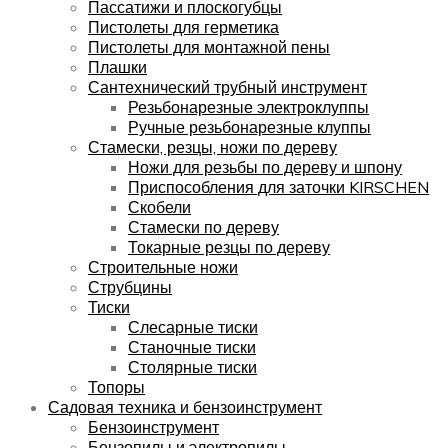
Пассатижи и плоскогубцы
Пистолеты для герметика
Пистолеты для монтажной пены
Плашки
Сантехнический трубный инструмент
Резьбонарезные электроклуппы
Ручные резьбонарезные клуппы
Стамески, резцы, ножи по дереву
Ножи для резьбы по дереву и шпону
Приспособления для заточки KIRSCHEN
Скобели
Стамески по дереву
Токарные резцы по дереву
Строительные ножи
Струбцины
Тиски
Слесарные тиски
Станочные тиски
Столярные тиски
Топоры
Садовая техника и бензоинструмент
Бензоинструмент
Бензопилы и электропилы