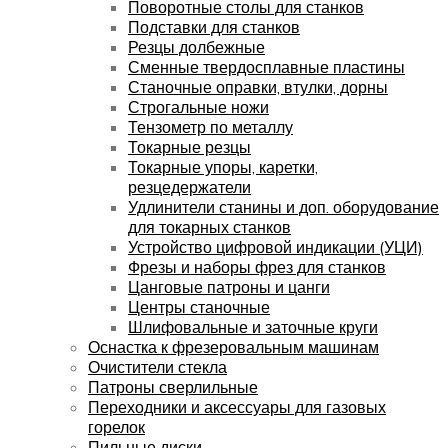
Поворотные столы для станков
Подставки для станков
Резцы долбежные
Сменные твердосплавные пластины
Станочные оправки, втулки, дорны
Строгальные ножи
Тензометр по металлу
Токарные резцы
Токарные упоры, каретки,
резцедержатели
Удлинители станины и доп. оборудование
для токарных станков
Устройство цифровой индикации (УЦИ)
Фрезы и наборы фрез для станков
Цанговые патроны и цанги
Центры станочные
Шлифовальные и заточные круги
Оснастка к фрезеровальным машинам
Очистители стекла
Патроны сверлильные
Переходники и аксессуары для газовых
горелок
Пильные диски