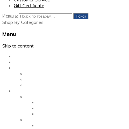
Gift Certificate
Искать:
Поиск
Shop By Categories
Menu
Skip to content
Главная
Каталог
Блог
Left Sidebar
Right Sidebar
Full Width
Media
Gallery
2 Columns
3 Columns
4 Columns
Portfolio
2 Columns