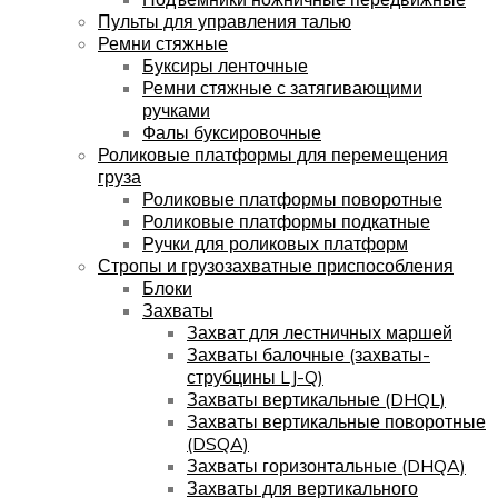
Пульты для управления талью
Ремни стяжные
Буксиры ленточные
Ремни стяжные с затягивающими
ручками
Фалы буксировочные
Роликовые платформы для перемещения
груза
Роликовые платформы поворотные
Роликовые платформы подкатные
Ручки для роликовых платформ
Стропы и грузозахватные приспособления
Блоки
Захваты
Захват для лестничных маршей
Захваты балочные (захваты-
струбцины LJ-Q)
Захваты вертикальные (DHQL)
Захваты вертикальные поворотные
(DSQA)
Захваты горизонтальные (DHQA)
Захваты для вертикального