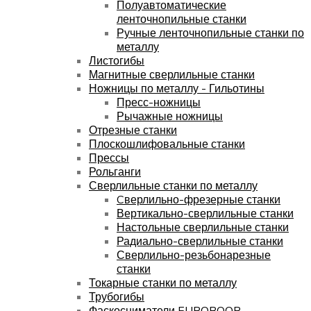
Полуавтоматические
ленточнопильные станки
Ручные ленточнопильные станки по
металлу
Листогибы
Магнитные сверлильные станки
Ножницы по металлу - Гильотины
Пресс-ножницы
Рычажные ножницы
Отрезные станки
Плоскошлифовальные станки
Прессы
Рольганги
Сверлильные станки по металлу
Cверлильно-фрезерные станки
Вертикально-сверлильные станки
Настольные сверлильные станки
Радиально-сверлильные станки
Сверлильно-резьбонарезные
станки
Токарные станки по металлу
Трубогибы
Фаскосниматели EUROBOOR