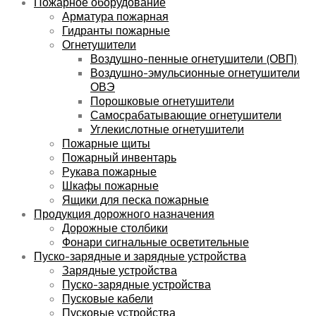
Пожарное оборудование
Арматура пожарная
Гидранты пожарные
Огнетушители
Воздушно-пенные огнетушители (ОВП)
Воздушно-эмульсионные огнетушители
ОВЭ
Порошковые огнетушители
Самосрабатывающие огнетушители
Углекислотные огнетушители
Пожарные щиты
Пожарный инвентарь
Рукава пожарные
Шкафы пожарные
Ящики для песка пожарные
Продукция дорожного назначения
Дорожные столбики
Фонари сигнальные осветительные
Пуско-зарядные и зарядные устройства
Зарядные устройства
Пуско-зарядные устройства
Пусковые кабели
Пусковые устройства