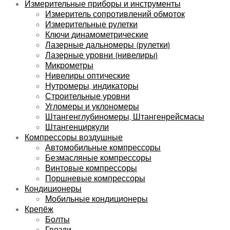
Измерительные приборы и инструменты
Измеритель сопротивлений обмоток
Измерительные рулетки
Ключи динамометрические
Лазерные дальномеры (рулетки)
Лазерные уровни (нивелиры)
Микрометры
Нивелиры оптические
Нутромеры, индикаторы
Строительные уровни
Угломеры и уклономеры
Штангенглубиномеры, Штангенрейсмасы
Штангенциркули
Компрессоры воздушные
Автомобильные компрессоры
Безмасляные компрессоры
Винтовые компрессоры
Поршневые компрессоры
Кондиционеры
Мобильные кондиционеры
Крепёж
Болты
Гвозди