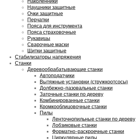
Наколенники
Наушники защитные
Очки защитные
Перчатки
Пояса для инструмента
Пояса страховочные
Рукавицы
Сварочные маски
Щитки защитные
Стабилизаторы напряжения
Станки
Деревообрабатывающие станки
Автоподатчики
Вытяжные установки (стружкоотсосы)
Долбежно-пазовальные станки
Заточные станки по дереву
Комбинированные станки
Кромкооблицовочные станки
Пилы
Ленточнопильные станки по дереву
Лобзиковые станки
Форматно-раскроечные станки
Циркулярные пилы