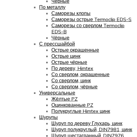
Чёрные
По металлу
Саморезы клопы
Саморезы острые Termoclip EDS-S
Саморезы со сверлом Termoclip
EDS-B
Чёрные
С прессшайбой
Острые окрашенные
Острые цинк
Острые чёрные
По дереву, Himtex
Со сверлом, окрашенные
Со сверлом, цинк
Со сверлом, чёрные
Универсальные
Жёлтые PZ
Оцинкованные PZ
Полукруглые Himtex цинк
Шурупы
Шуруп по дереву Глухарь, цинк
Шуруп полукруглый, DIN7981, цинк
Шуруп шестагранный, DIN7976,