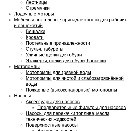
Лестницы
Стремянки
Лодочные моторы
Мебель и постельные принадлежности для рабочих
и общежитий
Вешалки
Кровати
Постельные принадлежности
Стулья, табуреты
Уличные щетки для обуви
Этажерки, полки для обуви, банкетки
Мотопомпы
Мотопомпы для грязной воды
Мотопомпы для чистой и слабозагрязнённой
воды
Пожарные (высоконапорные) мотопомпы
Насосы
Аксессуары для насосов
Предварительные фильтры для насосов
Насосы для перекачки топлива, масла,
технических жидкостей
Поверхностные насосы
Вихревые насосы