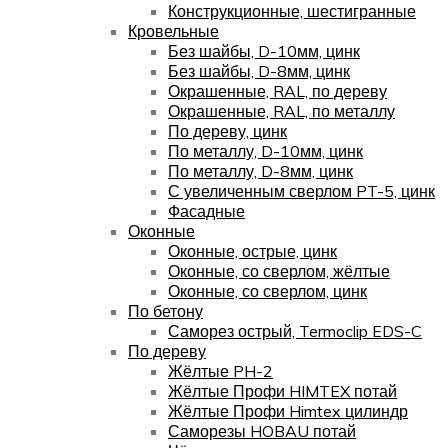
Конструкционные, шестигранные
Кровельные
Без шайбы, D-10мм, цинк
Без шайбы, D-8мм, цинк
Окрашенные, RAL, по дереву
Окрашенные, RAL, по металлу
По дереву, цинк
По металлу, D-10мм, цинк
По металлу, D-8мм, цинк
С увеличенным сверлом PT-5, цинк
Фасадные
Оконные
Оконные, острые, цинк
Оконные, со сверлом, жёлтые
Оконные, со сверлом, цинк
По бетону
Саморез острый, Termoclip EDS-C
По дереву
Жёлтые PH-2
Жёлтые Профи HIMTEX потай
Жёлтые Профи Himtex цилиндр
Саморезы HOBAU потай