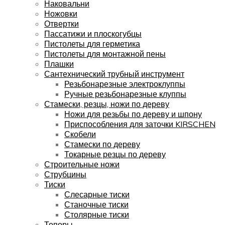
Наковальни
Ножовки
Отвертки
Пассатижи и плоскогубцы
Пистолеты для герметика
Пистолеты для монтажной пены
Плашки
Сантехнический трубный инструмент
Резьбонарезные электроклуппы
Ручные резьбонарезные клуппы
Стамески, резцы, ножи по дереву
Ножи для резьбы по дереву и шпону
Приспособления для заточки KIRSCHEN
Скобели
Стамески по дереву
Токарные резцы по дереву
Строительные ножи
Струбцины
Тиски
Слесарные тиски
Станочные тиски
Столярные тиски
Топоры