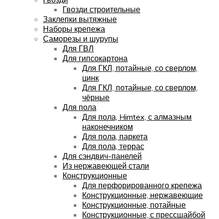
Гвозди строительные
Заклепки вытяжные
Наборы крепежа
Саморезы и шурупы
Для ГВЛ
Для гипсокартона
Для ГКЛ, потайные, со сверлом,
цинк
Для ГКЛ, потайные, со сверлом,
чёрные
Для пола
Для пола, Himtex, с алмазным
наконечником
Для пола, паркета
Для пола, террас
Для сэндвич-панелей
Из нержавеющей стали
Конструкционные
Для перфорированного крепежа
Конструкционные, нержавеющие
Конструкционные, потайные
Конструкционные, с прессшайбой