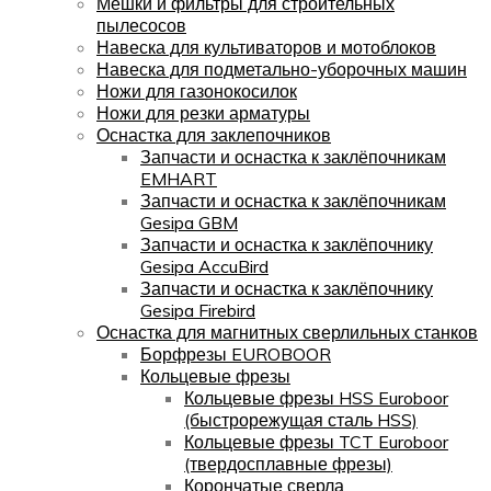
Мешки и фильтры для строительных
пылесосов
Навеска для культиваторов и мотоблоков
Навеска для подметально-уборочных машин
Ножи для газонокосилок
Ножи для резки арматуры
Оснастка для заклепочников
Запчасти и оснастка к заклёпочникам
EMHART
Запчасти и оснастка к заклёпочникам
Gesipa GBM
Запчасти и оснастка к заклёпочнику
Gesipa AccuBird
Запчасти и оснастка к заклёпочнику
Gesipa Firebird
Оснастка для магнитных сверлильных станков
Борфрезы EUROBOOR
Кольцевые фрезы
Кольцевые фрезы HSS Euroboor
(быстрорежущая сталь HSS)
Кольцевые фрезы TCT Euroboor
(твердосплавные фрезы)
Корончатые сверла