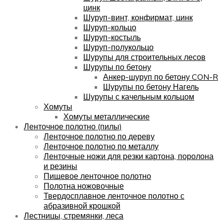
цинк
Шуруп-винт, конфирмат, цинк
Шуруп-кольцо
Шуруп-костыль
Шуруп-полукольцо
Шурупы для строительных лесов
Шурупы по бетону
Анкер-шуруп по бетону CON-R
Шурупы по бетону Нагель
Шурупы с качельным кольцом
Хомуты
Хомуты металлические
Ленточное полотно (пилы)
Ленточное полотно по дереву
Ленточное полотно по металлу
Ленточные ножи для резки картона, поролона
и резины
Пищевое ленточное полотно
Полотна ножовочные
Твердосплавное ленточное полотно с
абразивной крошкой
Лестницы, стремянки, леса