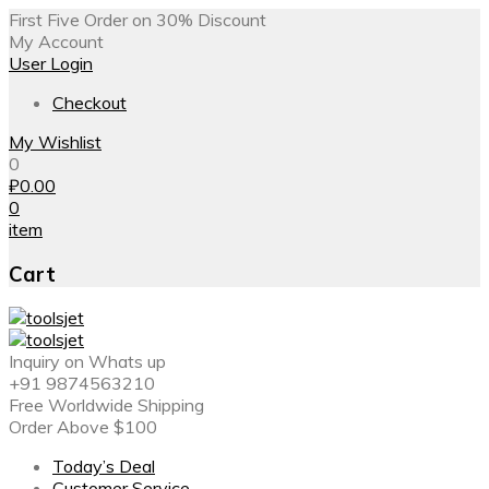
First Five Order on 30% Discount
My Account
User Login
Checkout
My Wishlist
0
₽
0.00
0
item
Cart
Inquiry on Whats up
+91 9874563210
Free Worldwide Shipping
Order Above $100
Today’s Deal
Customer Service