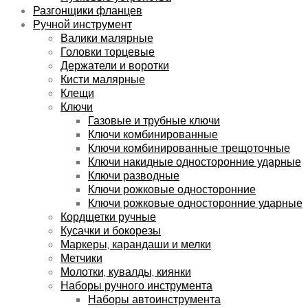
Разгонщики фланцев
Ручной инструмент
Валики малярные
Головки торцевые
Держатели и воротки
Кисти малярные
Клещи
Ключи
Газовые и трубные ключи
Ключи комбинированные
Ключи комбинированные трещоточные
Ключи накидные односторонние ударные
Ключи разводные
Ключи рожковые односторонние
Ключи рожковые односторонние ударные
Кордщетки ручные
Кусачки и бокорезы
Маркеры, карандаши и мелки
Метчики
Молотки, кувалды, киянки
Наборы ручного инструмента
Наборы автоинструмента