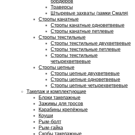
бордюров
Траверсы
Штыревые захваты (замки Смаля)
Стропы канатные
Стропы канатные одноветвевые
Стропы канатные петлевые
Стропы текстильные
Стропы текстильные двухветвевые
Стропы текстильные петлевые
Стропы текстильные
четырехветвевые
Стропы цепные
Стропы цепные двухветвевые
Стропы цепные одноветвевые
Стропы цепные четырехветвевые
Такелаж и комплектующие
Блоки такелажные
Зажимы для тросов
Карабины крепёжные
Коуши
Рым-болт
Рым-гайка
Скобы такелажные