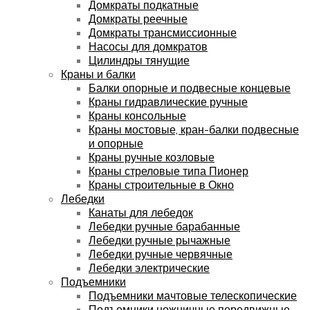
Домкраты подкатные
Домкраты реечные
Домкраты трансмиссионные
Насосы для домкратов
Цилиндры тянущие
Краны и балки
Балки опорные и подвесные концевые
Краны гидравлические ручные
Краны консольные
Краны мостовые, кран-балки подвесные
и опорные
Краны ручные козловые
Краны стреловые типа Пионер
Краны строительные в Окно
Лебедки
Канаты для лебедок
Лебедки ручные барабанные
Лебедки ручные рычажные
Лебедки ручные червячные
Лебедки электрические
Подъемники
Подъемники мачтовые телескопические
Подъемники ножничные передвижные