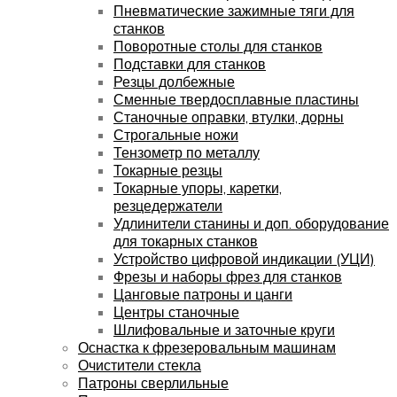
Пневматические зажимные тяги для
станков
Поворотные столы для станков
Подставки для станков
Резцы долбежные
Сменные твердосплавные пластины
Станочные оправки, втулки, дорны
Строгальные ножи
Тензометр по металлу
Токарные резцы
Токарные упоры, каретки,
резцедержатели
Удлинители станины и доп. оборудование
для токарных станков
Устройство цифровой индикации (УЦИ)
Фрезы и наборы фрез для станков
Цанговые патроны и цанги
Центры станочные
Шлифовальные и заточные круги
Оснастка к фрезеровальным машинам
Очистители стекла
Патроны сверлильные