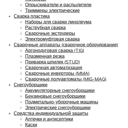
Опрыскиватели и распылители
Триммеры электрические
Сварка пластика
Наборы для сварки линолеума
Раструбная сварка
Сварочные экструдеры
Электромуфтовая сварка
Сварочные аппараты (сварочное оборудование)
Аргонодуговая сварка (TIG)
Плазменная резка
Приварка шпилек (STUD)
Сварочная автоматизация
Сварочные инверторы (MMA)
Сварочные полуавтоматы (MIG-MAG)
Снегоуборщики
Аккумуляторные снегоуборщики
Бензиновые снегоуборщики
Подметально-уборочные машины
Электрические снегоуборщики
Средства индивидуальной защиты
Аптечки и антисептики
Каски