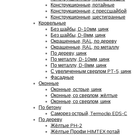
Конструкционные, потайные
Конструкционные, с прессшайбой
Конструкционные, шестигранные
Кровельные
Без шайбы, D-10мм, цинк
Без шайбы, D-8мм, цинк
Окрашенные, RAL, по дереву
Окрашенные, RAL, по металлу
По дереву, цинк
По металлу, D-10мм, цинк
По металлу, D-8мм, цинк
С увеличенным сверлом PT-5, цинк
Фасадные
Оконные
Оконные, острые, цинк
Оконные, со сверлом, жёлтые
Оконные, со сверлом, цинк
По бетону
Саморез острый, Termoclip EDS-C
По дереву
Жёлтые PH-2
Жёлтые Профи HIMTEX потай