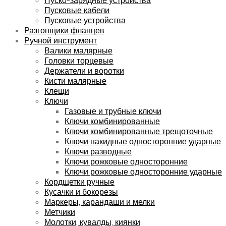
Пусковые кабели
Пусковые устройства
Разгонщики фланцев
Ручной инструмент
Валики малярные
Головки торцевые
Держатели и воротки
Кисти малярные
Клещи
Ключи
Газовые и трубные ключи
Ключи комбинированные
Ключи комбинированные трещоточные
Ключи накидные односторонние ударные
Ключи разводные
Ключи рожковые односторонние
Ключи рожковые односторонние ударные
Кордщетки ручные
Кусачки и бокорезы
Маркеры, карандаши и мелки
Метчики
Молотки, кувалды, киянки