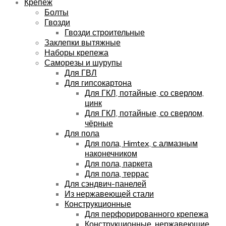
Крепёж
Болты
Гвозди
Гвозди строительные
Заклепки вытяжные
Наборы крепежа
Саморезы и шурупы
Для ГВЛ
Для гипсокартона
Для ГКЛ, потайные, со сверлом,
цинк
Для ГКЛ, потайные, со сверлом,
чёрные
Для пола
Для пола, Himtex, с алмазным
наконечником
Для пола, паркета
Для пола, террас
Для сэндвич-панелей
Из нержавеющей стали
Конструкционные
Для перфорированного крепежа
Конструкционные, нержавеющие