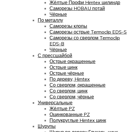
Жёлтые Профи Himtex цилиндр
Саморезы HOBAU потай
Чёрные
По металлу
Саморезы клопы
Саморезы острые Termoclip EDS-S
Саморезы со сверлом Termoclip
EDS-B
Чёрные
С прессшайбой
Острые окрашенные
Острые цинк
Острые чёрные
По дереву, Himtex
Со сверлом, окрашенные
Со сверлом, цинк
Со сверлом, чёрные
Универсальные
Жёлтые PZ
Оцинкованные PZ
Полукруглые Himtex цинк
Шурупы
Шуруп по дереву Глухарь, цинк