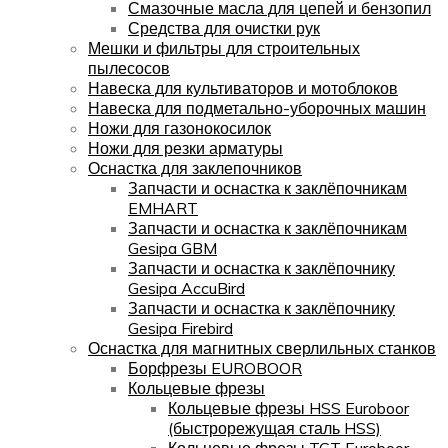
Смазочные масла для цепей и бензопил
Средства для очистки рук
Мешки и фильтры для строительных
пылесосов
Навеска для культиваторов и мотоблоков
Навеска для подметально-уборочных машин
Ножи для газонокосилок
Ножи для резки арматуры
Оснастка для заклепочников
Запчасти и оснастка к заклёпочникам
EMHART
Запчасти и оснастка к заклёпочникам
Gesipa GBM
Запчасти и оснастка к заклёпочнику
Gesipa AccuBird
Запчасти и оснастка к заклёпочнику
Gesipa Firebird
Оснастка для магнитных сверлильных станков
Борфрезы EUROBOOR
Кольцевые фрезы
Кольцевые фрезы HSS Euroboor
(быстрорежущая сталь HSS)
Кольцевые фрезы TCT Euroboor