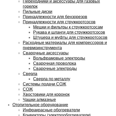
Переходники и аксессуары для газовых
горелок
Пильные диски
Принадлежности для бензорезов
Принадлежности для стружкоотсосов
Мешки и фильтры к стружкоотсосам
Рукава и шланги для стружкоотсосов
Штуцера и муфты для стружкоотсосов
Расходные материалы для компрессоров и
пневмоинструмента
Сварочные аксессуары
Вольфрамовые электроды
Сварочная проволока
Сварочные электроды
Сверла
Сверла по металлу
Системы подачи СОЖ
СОЖ
Хвостовики для коронок
Чашки алмазные
Отопительное оборудование
Инфракрасные обогреватели
Конвекторы (электрообогреватели)