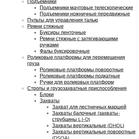
Подъемники
Подъемники мачтовые телескопические
Подъемники ножничные передвижные
Пульты для управления талью
Ремни стяжные
Буксиры ленточные
Ремни стяжные с затягивающими
ручками
Фалы буксировочные
Роликовые платформы для перемещения
груза
Роликовые платформы поворотные
Роликовые платформы подкатные
Ручки для роликовых платформ
Стропы и грузозахватные приспособления
Блоки
Захваты
Захват для лестничных маршей
Захваты балочные (захваты-
струбцины LJ-Q)
Захваты вертикальные (DHQL)
Захваты вертикальные поворотные
(DSQA)