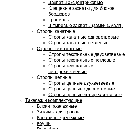
Захваты эксцентриковые
Клещевые захваты для блоков,
бордюров
Траверсы
Штыревые захваты (замки Смаля)
Стропы канатные
Стропы канатные одноветвевые
Стропы канатные петлевые
Стропы текстильные
Стропы текстильные двухветвевые
Стропы текстильные петлевые
Стропы текстильные
четырехветвевые
Стропы цепные
Стропы цепные двухветвевые
Стропы цепные одноветвевые
Стропы цепные четырехветвевые
Такелаж и комплектующие
Блоки такелажные
Зажимы для тросов
Карабины крепёжные
Коуши
Рым-болт