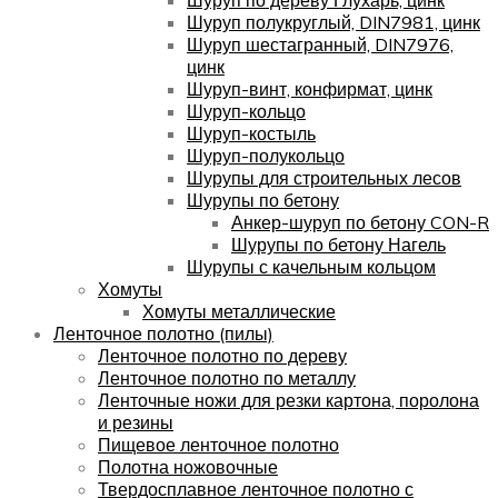
Шуруп полукруглый, DIN7981, цинк
Шуруп шестагранный, DIN7976,
цинк
Шуруп-винт, конфирмат, цинк
Шуруп-кольцо
Шуруп-костыль
Шуруп-полукольцо
Шурупы для строительных лесов
Шурупы по бетону
Анкер-шуруп по бетону CON-R
Шурупы по бетону Нагель
Шурупы с качельным кольцом
Хомуты
Хомуты металлические
Ленточное полотно (пилы)
Ленточное полотно по дереву
Ленточное полотно по металлу
Ленточные ножи для резки картона, поролона
и резины
Пищевое ленточное полотно
Полотна ножовочные
Твердосплавное ленточное полотно с