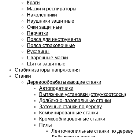
Краги
Маски и респираторы
Наколенники
Наушники защитные
Очки защитные
Перчатки
Пояса для инструмента
Пояса страховочные
Рукавицы
Сварочные маски
Щитки защитные
Стабилизаторы напряжения
Станки
Деревообрабатывающие станки
Автоподатчики
Вытяжные установки (стружкоотсосы)
Долбежно-пазовальные станки
Заточные станки по дереву
Комбинированные станки
Кромкооблицовочные станки
Пилы
Ленточнопильные станки по дереву
Лобзиковые станки