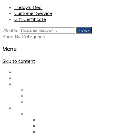
Today’s Deal
Customer Service
Gift Certificate
Искать:
Поиск
Shop By Categories
Menu
Skip to content
Главная
Каталог
Блог
Left Sidebar
Right Sidebar
Full Width
Media
Gallery
2 Columns
3 Columns
4 Columns