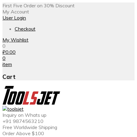
First Five Order on 30% Discount
My Account
User Login
Checkout
My Wishlist
0
₽
0.00
0
item
Cart
Inquiry on Whats up
+91 9874563210
Free Worldwide Shipping
Order Above $100