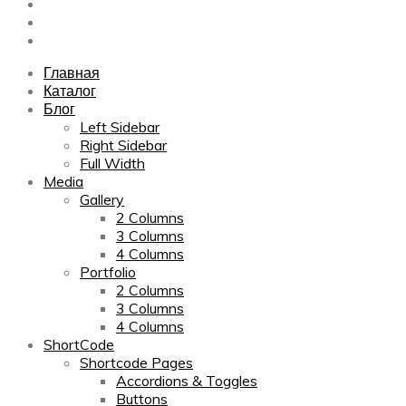
Sitemap
Contact Us
About Us
Главная
Каталог
Блог
Left Sidebar
Right Sidebar
Full Width
Media
Gallery
2 Columns
3 Columns
4 Columns
Portfolio
2 Columns
3 Columns
4 Columns
ShortCode
Shortcode Pages
Accordions & Toggles
Buttons