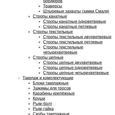
бордюров
Траверсы
Штыревые захваты (замки Смаля)
Стропы канатные
Стропы канатные одноветвевые
Стропы канатные петлевые
Стропы текстильные
Стропы текстильные двухветвевые
Стропы текстильные петлевые
Стропы текстильные
четырехветвевые
Стропы цепные
Стропы цепные двухветвевые
Стропы цепные одноветвевые
Стропы цепные четырехветвевые
Такелаж и комплектующие
Блоки такелажные
Зажимы для тросов
Карабины крепёжные
Коуши
Рым-болт
Рым-гайка
Скобы такелажные