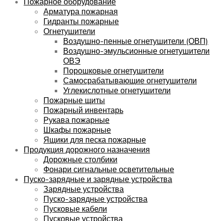
Пожарное оборудование
Арматура пожарная
Гидранты пожарные
Огнетушители
Воздушно-пенные огнетушители (ОВП)
Воздушно-эмульсионные огнетушители
ОВЭ
Порошковые огнетушители
Самосрабатывающие огнетушители
Углекислотные огнетушители
Пожарные щиты
Пожарный инвентарь
Рукава пожарные
Шкафы пожарные
Ящики для песка пожарные
Продукция дорожного назначения
Дорожные столбики
Фонари сигнальные осветительные
Пуско-зарядные и зарядные устройства
Зарядные устройства
Пуско-зарядные устройства
Пусковые кабели
Пусковые устройства