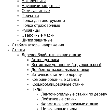
Наколенники
Наушники защитные
Очки защитные
Перчатки
Пояса для инструмента
Пояса страховочные
Рукавицы
Сварочные маски
Щитки защитные
Стабилизаторы напряжения
Станки
Деревообрабатывающие станки
Автоподатчики
Вытяжные установки (стружкоотсосы)
Долбежно-пазовальные станки
Заточные станки по дереву
Комбинированные станки
Кромкооблицовочные станки
Пилы
Ленточнопильные станки по дереву
Лобзиковые станки
Форматно-раскроечные станки
Циркулярные пилы