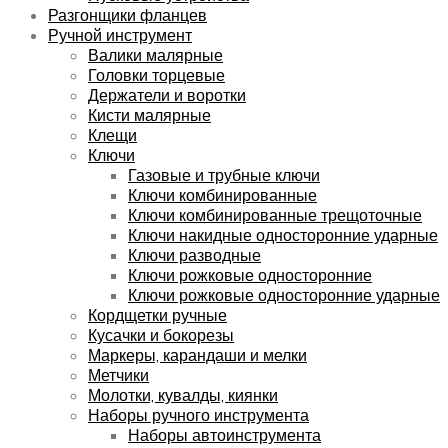
Разгонщики фланцев
Ручной инструмент
Валики малярные
Головки торцевые
Держатели и воротки
Кисти малярные
Клещи
Ключи
Газовые и трубные ключи
Ключи комбинированные
Ключи комбинированные трещоточные
Ключи накидные односторонние ударные
Ключи разводные
Ключи рожковые односторонние
Ключи рожковые односторонние ударные
Кордщетки ручные
Кусачки и бокорезы
Маркеры, карандаши и мелки
Метчики
Молотки, кувалды, киянки
Наборы ручного инструмента
Наборы автоинструмента