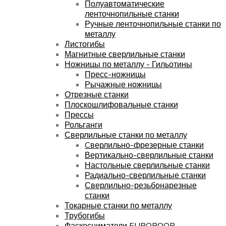
Полуавтоматические
ленточнопильные станки
Ручные ленточнопильные станки по
металлу
Листогибы
Магнитные сверлильные станки
Ножницы по металлу - Гильотины
Пресс-ножницы
Рычажные ножницы
Отрезные станки
Плоскошлифовальные станки
Прессы
Рольганги
Сверлильные станки по металлу
Cверлильно-фрезерные станки
Вертикально-сверлильные станки
Настольные сверлильные станки
Радиально-сверлильные станки
Сверлильно-резьбонарезные
станки
Токарные станки по металлу
Трубогибы
Фаскосниматели EUROBOOR