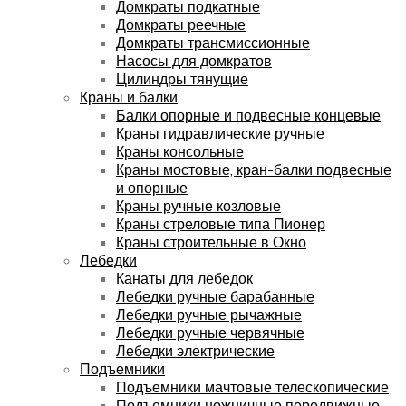
Домкраты подкатные
Домкраты реечные
Домкраты трансмиссионные
Насосы для домкратов
Цилиндры тянущие
Краны и балки
Балки опорные и подвесные концевые
Краны гидравлические ручные
Краны консольные
Краны мостовые, кран-балки подвесные
и опорные
Краны ручные козловые
Краны стреловые типа Пионер
Краны строительные в Окно
Лебедки
Канаты для лебедок
Лебедки ручные барабанные
Лебедки ручные рычажные
Лебедки ручные червячные
Лебедки электрические
Подъемники
Подъемники мачтовые телескопические
Подъемники ножничные передвижные