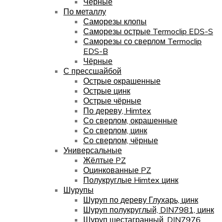
Чёрные
По металлу
Саморезы клопы
Саморезы острые Termoclip EDS-S
Саморезы со сверлом Termoclip
EDS-B
Чёрные
С прессшайбой
Острые окрашенные
Острые цинк
Острые чёрные
По дереву, Himtex
Со сверлом, окрашенные
Со сверлом, цинк
Со сверлом, чёрные
Универсальные
Жёлтые PZ
Оцинкованные PZ
Полукруглые Himtex цинк
Шурупы
Шуруп по дереву Глухарь, цинк
Шуруп полукруглый, DIN7981, цинк
Шуруп шестагранный, DIN7976,