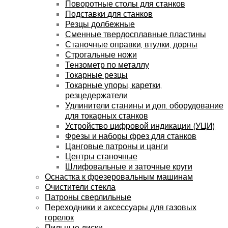
Поворотные столы для станков
Подставки для станков
Резцы долбежные
Сменные твердосплавные пластины
Станочные оправки, втулки, дорны
Строгальные ножи
Тензометр по металлу
Токарные резцы
Токарные упоры, каретки,
резцедержатели
Удлинители станины и доп. оборудование
для токарных станков
Устройство цифровой индикации (УЦИ)
Фрезы и наборы фрез для станков
Цанговые патроны и цанги
Центры станочные
Шлифовальные и заточные круги
Оснастка к фрезеровальным машинам
Очистители стекла
Патроны сверлильные
Переходники и аксессуары для газовых
горелок
Пильные диски