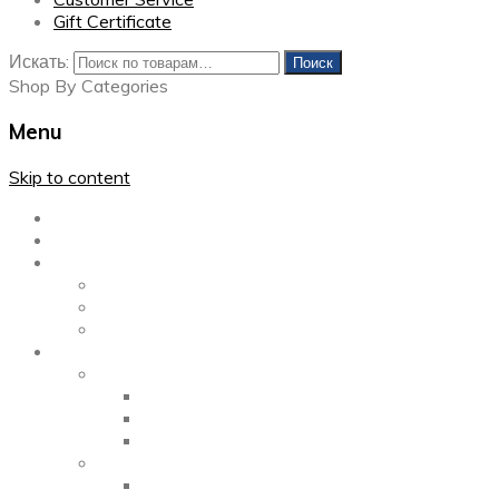
Gift Certificate
Искать:
Поиск
Shop By Categories
Menu
Skip to content
Главная
Каталог
Блог
Left Sidebar
Right Sidebar
Full Width
Media
Gallery
2 Columns
3 Columns
4 Columns
Portfolio
2 Columns