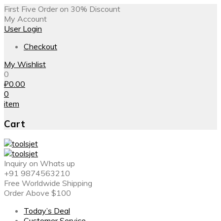
First Five Order on 30% Discount
My Account
User Login
Checkout
My Wishlist
0
₽
0.00
0
item
Cart
Inquiry on Whats up
+91 9874563210
Free Worldwide Shipping
Order Above $100
Today’s Deal
Customer Service