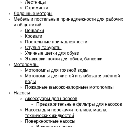
Лестницы
Стремянки
Лодочные моторы
Мебель и постельные принадлежности для рабочих
и общежитий
Вешалки
Кровати
Постельные принадлежности
Стулья, табуреты
Уличные щетки для обуви
Этажерки, полки для обуви, банкетки
Мотопомпы
Мотопомпы для грязной воды
Мотопомпы для чистой и слабозагрязнённой
воды
Пожарные (высоконапорные) мотопомпы
Насосы
Аксессуары для насосов
Предварительные фильтры для насосов
Насосы для перекачки топлива, масла,
технических жидкостей
Поверхностные насосы
Вихревые насосы