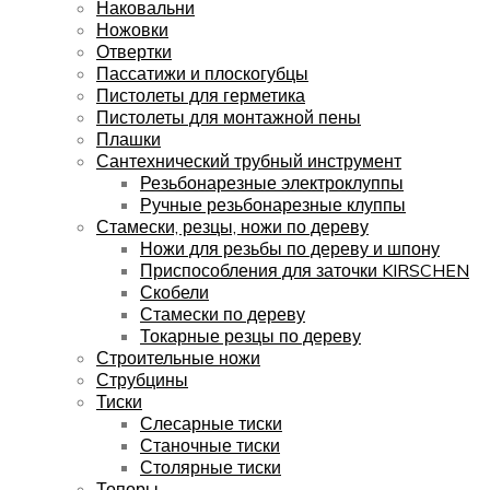
Наковальни
Ножовки
Отвертки
Пассатижи и плоскогубцы
Пистолеты для герметика
Пистолеты для монтажной пены
Плашки
Сантехнический трубный инструмент
Резьбонарезные электроклуппы
Ручные резьбонарезные клуппы
Стамески, резцы, ножи по дереву
Ножи для резьбы по дереву и шпону
Приспособления для заточки KIRSCHEN
Скобели
Стамески по дереву
Токарные резцы по дереву
Строительные ножи
Струбцины
Тиски
Слесарные тиски
Станочные тиски
Столярные тиски
Топоры