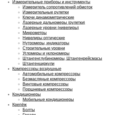
Измерительные приборы и инструменты
Измеритель сопротивлений обмоток
Измерительные рулетки
Ключи динамометрические
Лазерные дальномеры (рулетки)
Лазерные уровни (нивелиры)
Микрометры
Нивелиры оптические
Нутромеры, индикаторы
Строительные уровни
Угломеры и уклономеры
Штангенглубиномеры, Штангенрейсмасы
Штангенциркули
Компрессоры воздушные
Автомобильные компрессоры
Безмасляные компрессоры
Винтовые компрессоры
Поршневые компрессоры
Кондиционеры
Мобильные кондиционеры
Крепёж
Болты
Гвозди