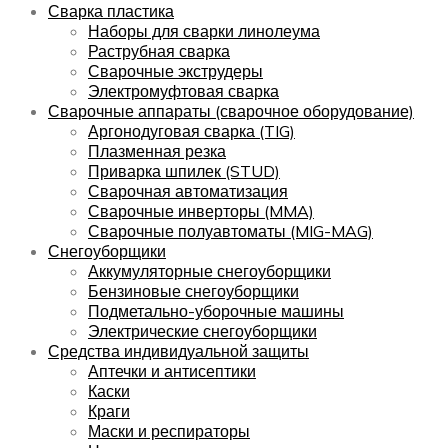
Сварка пластика
Наборы для сварки линолеума
Раструбная сварка
Сварочные экструдеры
Электромуфтовая сварка
Сварочные аппараты (сварочное оборудование)
Аргонодуговая сварка (TIG)
Плазменная резка
Приварка шпилек (STUD)
Сварочная автоматизация
Сварочные инверторы (MMA)
Сварочные полуавтоматы (MIG-MAG)
Снегоуборщики
Аккумуляторные снегоуборщики
Бензиновые снегоуборщики
Подметально-уборочные машины
Электрические снегоуборщики
Средства индивидуальной защиты
Аптечки и антисептики
Каски
Краги
Маски и респираторы