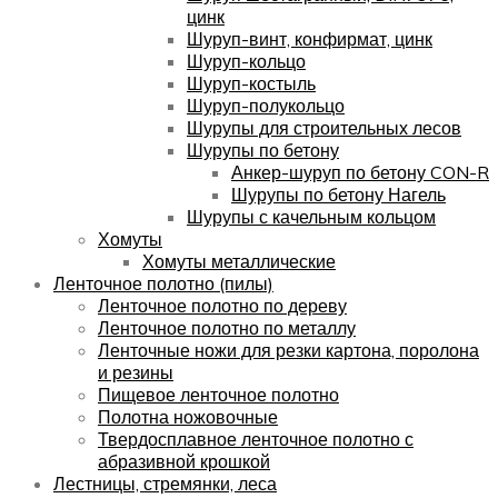
цинк
Шуруп-винт, конфирмат, цинк
Шуруп-кольцо
Шуруп-костыль
Шуруп-полукольцо
Шурупы для строительных лесов
Шурупы по бетону
Анкер-шуруп по бетону CON-R
Шурупы по бетону Нагель
Шурупы с качельным кольцом
Хомуты
Хомуты металлические
Ленточное полотно (пилы)
Ленточное полотно по дереву
Ленточное полотно по металлу
Ленточные ножи для резки картона, поролона
и резины
Пищевое ленточное полотно
Полотна ножовочные
Твердосплавное ленточное полотно с
абразивной крошкой
Лестницы, стремянки, леса