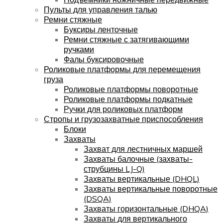
Пульты для управления талью
Ремни стяжные
Буксиры ленточные
Ремни стяжные с затягивающими
ручками
Фалы буксировочные
Роликовые платформы для перемещения
груза
Роликовые платформы поворотные
Роликовые платформы подкатные
Ручки для роликовых платформ
Стропы и грузозахватные приспособления
Блоки
Захваты
Захват для лестничных маршей
Захваты балочные (захваты-
струбцины LJ-Q)
Захваты вертикальные (DHQL)
Захваты вертикальные поворотные
(DSQA)
Захваты горизонтальные (DHQA)
Захваты для вертикального