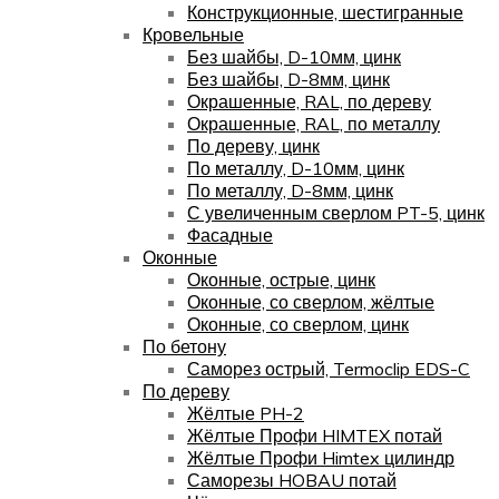
Конструкционные, шестигранные
Кровельные
Без шайбы, D-10мм, цинк
Без шайбы, D-8мм, цинк
Окрашенные, RAL, по дереву
Окрашенные, RAL, по металлу
По дереву, цинк
По металлу, D-10мм, цинк
По металлу, D-8мм, цинк
С увеличенным сверлом PT-5, цинк
Фасадные
Оконные
Оконные, острые, цинк
Оконные, со сверлом, жёлтые
Оконные, со сверлом, цинк
По бетону
Саморез острый, Termoclip EDS-C
По дереву
Жёлтые PH-2
Жёлтые Профи HIMTEX потай
Жёлтые Профи Himtex цилиндр
Саморезы HOBAU потай