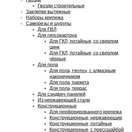
Гвозди строительные
Заклепки вытяжные
Наборы крепежа
Саморезы и шурупы
Для ГВЛ
Для гипсокартона
Для ГКЛ, потайные, со сверлом,
цинк
Для ГКЛ, потайные, со сверлом,
чёрные
Для пола
Для пола, Himtex, с алмазным
наконечником
Для пола, паркета
Для пола, террас
Для сэндвич-панелей
Из нержавеющей стали
Конструкционные
Для перфорированного крепежа
Конструкционные, нержавеющие
Конструкционные, потайные
Конструкционные, с прессшайбой