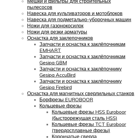
Мешки и фильтры для строительных
пылесосов
Навеска для культиваторов и мотоблоков
Навеска для подметально-уборочных машин
Ножи для газонокосилок
Ножи для резки арматуры
Оснастка для заклепочников
Запчасти и оснастка к заклёпочникам
EMHART
Запчасти и оснастка к заклёпочникам
Gesipa GBM
Запчасти и оснастка к заклёпочнику
Gesipa AccuBird
Запчасти и оснастка к заклёпочнику
Gesipa Firebird
Оснастка для магнитных сверлильных станков
Борфрезы EUROBOOR
Кольцевые фрезы
Кольцевые фрезы HSS Euroboor
(быстрорежущая сталь HSS)
Кольцевые фрезы TCT Euroboor
(твердосплавные фрезы)
Корончатые сверла