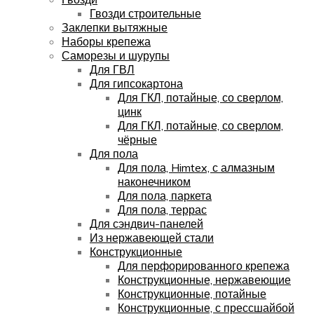
Гвозди строительные
Заклепки вытяжные
Наборы крепежа
Саморезы и шурупы
Для ГВЛ
Для гипсокартона
Для ГКЛ, потайные, со сверлом,
цинк
Для ГКЛ, потайные, со сверлом,
чёрные
Для пола
Для пола, Himtex, с алмазным
наконечником
Для пола, паркета
Для пола, террас
Для сэндвич-панелей
Из нержавеющей стали
Конструкционные
Для перфорированного крепежа
Конструкционные, нержавеющие
Конструкционные, потайные
Конструкционные, с прессшайбой