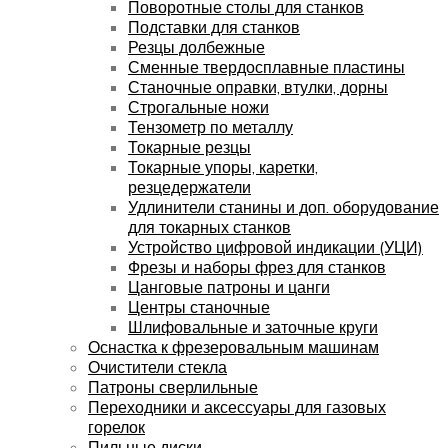
Поворотные столы для станков
Подставки для станков
Резцы долбежные
Сменные твердосплавные пластины
Станочные оправки, втулки, дорны
Строгальные ножи
Тензометр по металлу
Токарные резцы
Токарные упоры, каретки,
резцедержатели
Удлинители станины и доп. оборудование
для токарных станков
Устройство цифровой индикации (УЦИ)
Фрезы и наборы фрез для станков
Цанговые патроны и цанги
Центры станочные
Шлифовальные и заточные круги
Оснастка к фрезеровальным машинам
Очистители стекла
Патроны сверлильные
Переходники и аксессуары для газовых
горелок
Пильные диски