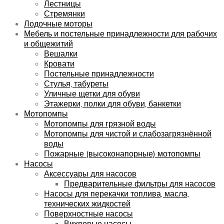
Лестницы
Стремянки
Лодочные моторы
Мебель и постельные принадлежности для рабочих
и общежитий
Вешалки
Кровати
Постельные принадлежности
Стулья, табуреты
Уличные щетки для обуви
Этажерки, полки для обуви, банкетки
Мотопомпы
Мотопомпы для грязной воды
Мотопомпы для чистой и слабозагрязнённой
воды
Пожарные (высоконапорные) мотопомпы
Насосы
Аксессуары для насосов
Предварительные фильтры для насосов
Насосы для перекачки топлива, масла,
технических жидкостей
Поверхностные насосы
Вихревые насосы