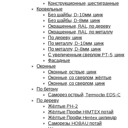
Конструкционные, шестигранные
Кровельные
Без шайбы, D-10мм, цинк
Без шайбы, D-8мм, цинк
Окрашенные, RAL, по дереву
Окрашенные, RAL, по металлу
По дереву, цинк
По металлу, D-10мм, цинк
По металлу, D-8мм, цинк
С увеличенным сверлом PT-5, цинк
Фасадные
Оконные
Оконные, острые, цинк
Оконные, со сверлом, жёлтые
Оконные, со сверлом, цинк
По бетону
Саморез острый, Termoclip EDS-C
По дереву
Жёлтые PH-2
Жёлтые Профи HIMTEX потай
Жёлтые Профи Himtex цилиндр
Саморезы HOBAU потай