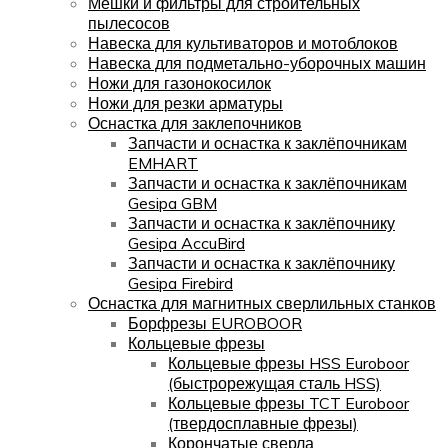
Мешки и фильтры для строительных
пылесосов
Навеска для культиваторов и мотоблоков
Навеска для подметально-уборочных машин
Ножи для газонокосилок
Ножи для резки арматуры
Оснастка для заклепочников
Запчасти и оснастка к заклёпочникам
EMHART
Запчасти и оснастка к заклёпочникам
Gesipa GBM
Запчасти и оснастка к заклёпочнику
Gesipa AccuBird
Запчасти и оснастка к заклёпочнику
Gesipa Firebird
Оснастка для магнитных сверлильных станков
Борфрезы EUROBOOR
Кольцевые фрезы
Кольцевые фрезы HSS Euroboor
(быстрорежущая сталь HSS)
Кольцевые фрезы TCT Euroboor
(твердосплавные фрезы)
Корончатые сверла