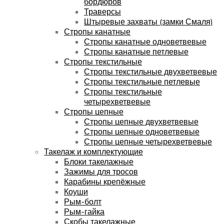
бордюров
Траверсы
Штыревые захваты (замки Смаля)
Стропы канатные
Стропы канатные одноветвевые
Стропы канатные петлевые
Стропы текстильные
Стропы текстильные двухветвевые
Стропы текстильные петлевые
Стропы текстильные
четырехветвевые
Стропы цепные
Стропы цепные двухветвевые
Стропы цепные одноветвевые
Стропы цепные четырехветвевые
Такелаж и комплектующие
Блоки такелажные
Зажимы для тросов
Карабины крепёжные
Коуши
Рым-болт
Рым-гайка
Скобы такелажные