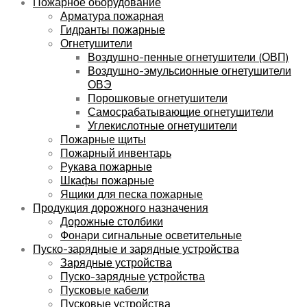
Пожарное оборудование
Арматура пожарная
Гидранты пожарные
Огнетушители
Воздушно-пенные огнетушители (ОВП)
Воздушно-эмульсионные огнетушители
ОВЭ
Порошковые огнетушители
Самосрабатывающие огнетушители
Углекислотные огнетушители
Пожарные щиты
Пожарный инвентарь
Рукава пожарные
Шкафы пожарные
Ящики для песка пожарные
Продукция дорожного назначения
Дорожные столбики
Фонари сигнальные осветительные
Пуско-зарядные и зарядные устройства
Зарядные устройства
Пуско-зарядные устройства
Пусковые кабели
Пусковые устройства