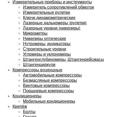
Измерительные приборы и инструменты
Измеритель сопротивлений обмоток
Измерительные рулетки
Ключи динамометрические
Лазерные дальномеры (рулетки)
Лазерные уровни (нивелиры)
Микрометры
Нивелиры оптические
Нутромеры, индикаторы
Строительные уровни
Угломеры и уклономеры
Штангенглубиномеры, Штангенрейсмасы
Штангенциркули
Компрессоры воздушные
Автомобильные компрессоры
Безмасляные компрессоры
Винтовые компрессоры
Поршневые компрессоры
Кондиционеры
Мобильные кондиционеры
Крепёж
Болты
Гвозди