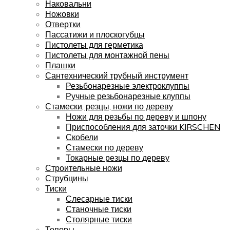
Наковальни
Ножовки
Отвертки
Пассатижи и плоскогубцы
Пистолеты для герметика
Пистолеты для монтажной пены
Плашки
Сантехнический трубный инструмент
Резьбонарезные электроклуппы
Ручные резьбонарезные клуппы
Стамески, резцы, ножи по дереву
Ножи для резьбы по дереву и шпону
Приспособления для заточки KIRSCHEN
Скобели
Стамески по дереву
Токарные резцы по дереву
Строительные ножи
Струбцины
Тиски
Слесарные тиски
Станочные тиски
Столярные тиски
Топоры