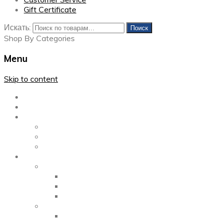
Gift Certificate
Искать:
Поиск
Shop By Categories
Menu
Skip to content
Главная
Каталог
Блог
Left Sidebar
Right Sidebar
Full Width
Media
Gallery
2 Columns
3 Columns
4 Columns
Portfolio
2 Columns