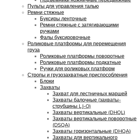
Пульты для управления талью
Ремни стяжные
Буксиры ленточные
Ремни стяжные с затягивающими
ручками
Фалы буксировочные
Роликовые платформы для перемещения
груза
Роликовые платформы поворотные
Роликовые платформы подкатные
Ручки для роликовых платформ
Стропы и грузозахватные приспособления
Блоки
Захваты
Захват для лестничных маршей
Захваты балочные (захваты-
струбцины LJ-Q)
Захваты вертикальные (DHQL)
Захваты вертикальные поворотные
(DSQA)
Захваты горизонтальные (DHQA)
Захваты для вертикального