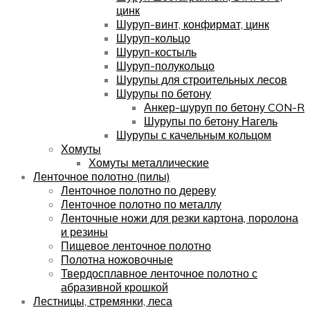
цинк
Шуруп-винт, конфирмат, цинк
Шуруп-кольцо
Шуруп-костыль
Шуруп-полукольцо
Шурупы для строительных лесов
Шурупы по бетону
Анкер-шуруп по бетону CON-R
Шурупы по бетону Нагель
Шурупы с качельным кольцом
Хомуты
Хомуты металлические
Ленточное полотно (пилы)
Ленточное полотно по дереву
Ленточное полотно по металлу
Ленточные ножи для резки картона, поролона
и резины
Пищевое ленточное полотно
Полотна ножовочные
Твердосплавное ленточное полотно с
абразивной крошкой
Лестницы, стремянки, леса