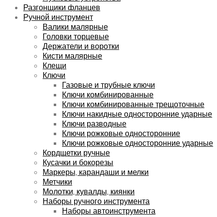
Разгонщики фланцев
Ручной инструмент
Валики малярные
Головки торцевые
Держатели и воротки
Кисти малярные
Клещи
Ключи
Газовые и трубные ключи
Ключи комбинированные
Ключи комбинированные трещоточные
Ключи накидные односторонние ударные
Ключи разводные
Ключи рожковые односторонние
Ключи рожковые односторонние ударные
Кордщетки ручные
Кусачки и бокорезы
Маркеры, карандаши и мелки
Метчики
Молотки, кувалды, киянки
Наборы ручного инструмента
Наборы автоинструмента