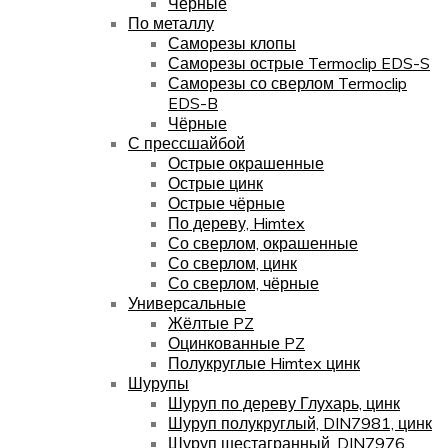
Чёрные
По металлу
Саморезы клопы
Саморезы острые Termoclip EDS-S
Саморезы со сверлом Termoclip
EDS-B
Чёрные
С прессшайбой
Острые окрашенные
Острые цинк
Острые чёрные
По дереву, Himtex
Со сверлом, окрашенные
Со сверлом, цинк
Со сверлом, чёрные
Универсальные
Жёлтые PZ
Оцинкованные PZ
Полукруглые Himtex цинк
Шурупы
Шуруп по дереву Глухарь, цинк
Шуруп полукруглый, DIN7981, цинк
Шуруп шестагранный, DIN7976,