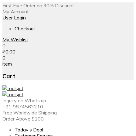
First Five Order on 30% Discount
My Account
User Login
Checkout
My Wishlist
0
₽
0.00
0
item
Cart
Inquiry on Whats up
+91 9874563210
Free Worldwide Shipping
Order Above $100
Today’s Deal
Customer Service