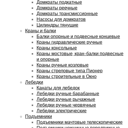
Домкраты подкатные
Домкраты реечные
Домкраты трансмиссионные
Насосы для домкратов
Цилиндры тянущие
Краны и балки
Балки опорные и подвесные концевые
Краны гидравлические ручные
Краны консольные
Краны мостовые, кран-балки подвесные
и опорные
Краны ручные козловые
Краны стреловые типа Пионер
Краны строительные в Окно
Лебедки
Канаты для лебедок
Лебедки ручные барабанные
Лебедки ручные рычажные
Лебедки ручные червячные
Лебедки электрические
Подъемники
Подъемники мачтовые телескопические
Подъемники ножничные передвижные