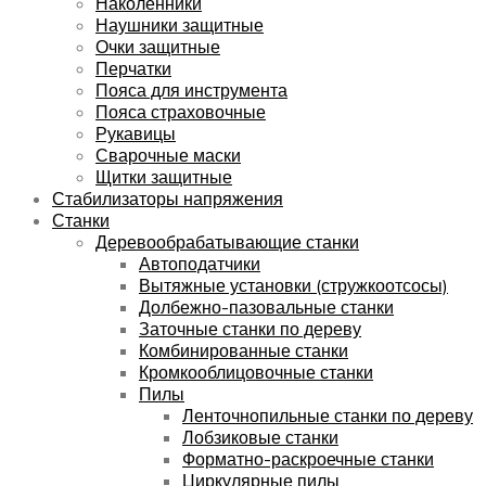
Наколенники
Наушники защитные
Очки защитные
Перчатки
Пояса для инструмента
Пояса страховочные
Рукавицы
Сварочные маски
Щитки защитные
Стабилизаторы напряжения
Станки
Деревообрабатывающие станки
Автоподатчики
Вытяжные установки (стружкоотсосы)
Долбежно-пазовальные станки
Заточные станки по дереву
Комбинированные станки
Кромкооблицовочные станки
Пилы
Ленточнопильные станки по дереву
Лобзиковые станки
Форматно-раскроечные станки
Циркулярные пилы