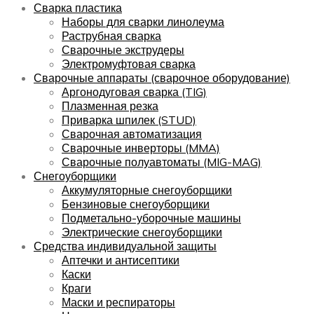
Сварка пластика
Наборы для сварки линолеума
Раструбная сварка
Сварочные экструдеры
Электромуфтовая сварка
Сварочные аппараты (сварочное оборудование)
Аргонодуговая сварка (TIG)
Плазменная резка
Приварка шпилек (STUD)
Сварочная автоматизация
Сварочные инверторы (MMA)
Сварочные полуавтоматы (MIG-MAG)
Снегоуборщики
Аккумуляторные снегоуборщики
Бензиновые снегоуборщики
Подметально-уборочные машины
Электрические снегоуборщики
Средства индивидуальной защиты
Аптечки и антисептики
Каски
Краги
Маски и респираторы