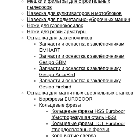
Мешки и фильтры для строительных
пылесосов
Навеска для культиваторов и мотоблоков
Навеска для подметально-уборочных машин
Ножи для газонокосилок
Ножи для резки арматуры
Оснастка для заклепочников
Запчасти и оснастка к заклёпочникам
EMHART
Запчасти и оснастка к заклёпочникам
Gesipa GBM
Запчасти и оснастка к заклёпочнику
Gesipa AccuBird
Запчасти и оснастка к заклёпочнику
Gesipa Firebird
Оснастка для магнитных сверлильных станков
Борфрезы EUROBOOR
Кольцевые фрезы
Кольцевые фрезы HSS Euroboor
(быстрорежущая сталь HSS)
Кольцевые фрезы TCT Euroboor
(твердосплавные фрезы)
Корончатые сверла