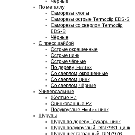
Чёрные
По металлу
Саморезы клопы
Саморезы острые Termoclip EDS-S
Саморезы со сверлом Termoclip
EDS-B
Чёрные
С прессшайбой
Острые окрашенные
Острые цинк
Острые чёрные
По дереву, Himtex
Со сверлом, окрашенные
Со сверлом, цинк
Со сверлом, чёрные
Универсальные
Жёлтые PZ
Оцинкованные PZ
Полукруглые Himtex цинк
Шурупы
Шуруп по дереву Глухарь, цинк
Шуруп полукруглый, DIN7981, цинк
Шуруп шестагранный, DIN7976,