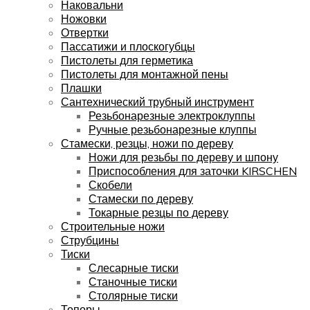
Наковальни
Ножовки
Отвертки
Пассатижи и плоскогубцы
Пистолеты для герметика
Пистолеты для монтажной пены
Плашки
Сантехнический трубный инструмент
Резьбонарезные электроклуппы
Ручные резьбонарезные клуппы
Стамески, резцы, ножи по дереву
Ножи для резьбы по дереву и шпону
Приспособления для заточки KIRSCHEN
Скобели
Стамески по дереву
Токарные резцы по дереву
Строительные ножи
Струбцины
Тиски
Слесарные тиски
Станочные тиски
Столярные тиски
Топоры