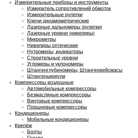
Измерительные приборы и инструменты
Измеритель сопротивлений обмоток
Измерительные рулетки
Ключи динамометрические
Лазерные дальномеры (рулетки)
Лазерные уровни (нивелиры)
Микрометры
Нивелиры оптические
Нутромеры, индикаторы
Строительные уровни
Угломеры и уклономеры
Штангенглубиномеры, Штангенрейсмасы
Штангенциркули
Компрессоры воздушные
Автомобильные компрессоры
Безмасляные компрессоры
Винтовые компрессоры
Поршневые компрессоры
Кондиционеры
Мобильные кондиционеры
Крепёж
Болты
Гвозди