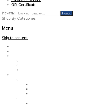
Gift Certificate
Искать:
Поиск
Shop By Categories
Menu
Skip to content
Главная
Каталог
Блог
Left Sidebar
Right Sidebar
Full Width
Media
Gallery
2 Columns
3 Columns
4 Columns
Portfolio
2 Columns