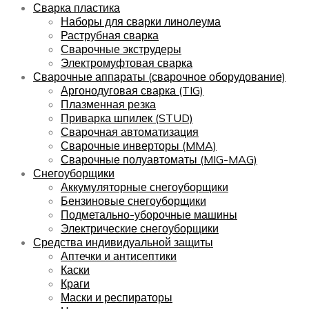
Сварка пластика
Наборы для сварки линолеума
Раструбная сварка
Сварочные экструдеры
Электромуфтовая сварка
Сварочные аппараты (сварочное оборудование)
Аргонодуговая сварка (TIG)
Плазменная резка
Приварка шпилек (STUD)
Сварочная автоматизация
Сварочные инверторы (MMA)
Сварочные полуавтоматы (MIG-MAG)
Снегоуборщики
Аккумуляторные снегоуборщики
Бензиновые снегоуборщики
Подметально-уборочные машины
Электрические снегоуборщики
Средства индивидуальной защиты
Аптечки и антисептики
Каски
Краги
Маски и респираторы