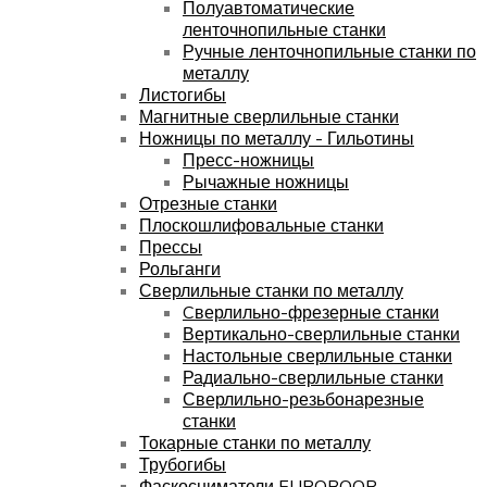
Полуавтоматические
ленточнопильные станки
Ручные ленточнопильные станки по
металлу
Листогибы
Магнитные сверлильные станки
Ножницы по металлу - Гильотины
Пресс-ножницы
Рычажные ножницы
Отрезные станки
Плоскошлифовальные станки
Прессы
Рольганги
Сверлильные станки по металлу
Cверлильно-фрезерные станки
Вертикально-сверлильные станки
Настольные сверлильные станки
Радиально-сверлильные станки
Сверлильно-резьбонарезные
станки
Токарные станки по металлу
Трубогибы
Фаскосниматели EUROBOOR