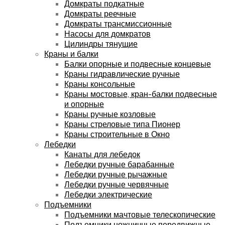
Домкраты подкатные
Домкраты реечные
Домкраты трансмиссионные
Насосы для домкратов
Цилиндры тянущие
Краны и балки
Балки опорные и подвесные концевые
Краны гидравлические ручные
Краны консольные
Краны мостовые, кран-балки подвесные
и опорные
Краны ручные козловые
Краны стреловые типа Пионер
Краны строительные в Окно
Лебедки
Канаты для лебедок
Лебедки ручные барабанные
Лебедки ручные рычажные
Лебедки ручные червячные
Лебедки электрические
Подъемники
Подъемники мачтовые телескопические
Подъемники ножничные передвижные