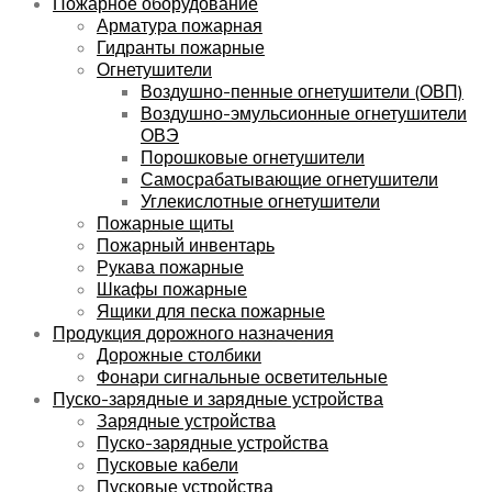
Пожарное оборудование
Арматура пожарная
Гидранты пожарные
Огнетушители
Воздушно-пенные огнетушители (ОВП)
Воздушно-эмульсионные огнетушители
ОВЭ
Порошковые огнетушители
Самосрабатывающие огнетушители
Углекислотные огнетушители
Пожарные щиты
Пожарный инвентарь
Рукава пожарные
Шкафы пожарные
Ящики для песка пожарные
Продукция дорожного назначения
Дорожные столбики
Фонари сигнальные осветительные
Пуско-зарядные и зарядные устройства
Зарядные устройства
Пуско-зарядные устройства
Пусковые кабели
Пусковые устройства