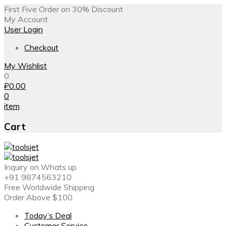
First Five Order on 30% Discount
My Account
User Login
Checkout
My Wishlist
0
₽
0.00
0
item
Cart
Inquiry on Whats up
+91 9874563210
Free Worldwide Shipping
Order Above $100
Today’s Deal
Customer Service