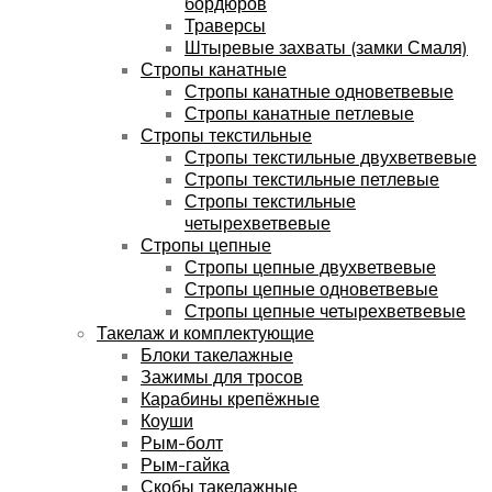
бордюров
Траверсы
Штыревые захваты (замки Смаля)
Стропы канатные
Стропы канатные одноветвевые
Стропы канатные петлевые
Стропы текстильные
Стропы текстильные двухветвевые
Стропы текстильные петлевые
Стропы текстильные
четырехветвевые
Стропы цепные
Стропы цепные двухветвевые
Стропы цепные одноветвевые
Стропы цепные четырехветвевые
Такелаж и комплектующие
Блоки такелажные
Зажимы для тросов
Карабины крепёжные
Коуши
Рым-болт
Рым-гайка
Скобы такелажные