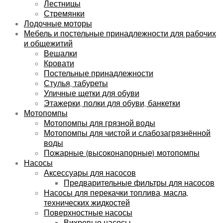
Лестницы
Стремянки
Лодочные моторы
Мебель и постельные принадлежности для рабочих
и общежитий
Вешалки
Кровати
Постельные принадлежности
Стулья, табуреты
Уличные щетки для обуви
Этажерки, полки для обуви, банкетки
Мотопомпы
Мотопомпы для грязной воды
Мотопомпы для чистой и слабозагрязнённой
воды
Пожарные (высоконапорные) мотопомпы
Насосы
Аксессуары для насосов
Предварительные фильтры для насосов
Насосы для перекачки топлива, масла,
технических жидкостей
Поверхностные насосы
Вихревые насосы