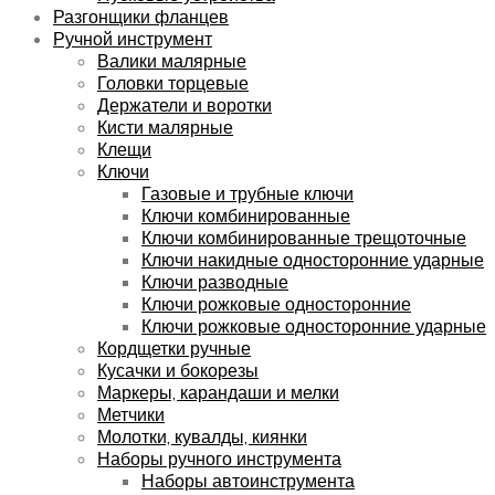
Разгонщики фланцев
Ручной инструмент
Валики малярные
Головки торцевые
Держатели и воротки
Кисти малярные
Клещи
Ключи
Газовые и трубные ключи
Ключи комбинированные
Ключи комбинированные трещоточные
Ключи накидные односторонние ударные
Ключи разводные
Ключи рожковые односторонние
Ключи рожковые односторонние ударные
Кордщетки ручные
Кусачки и бокорезы
Маркеры, карандаши и мелки
Метчики
Молотки, кувалды, киянки
Наборы ручного инструмента
Наборы автоинструмента