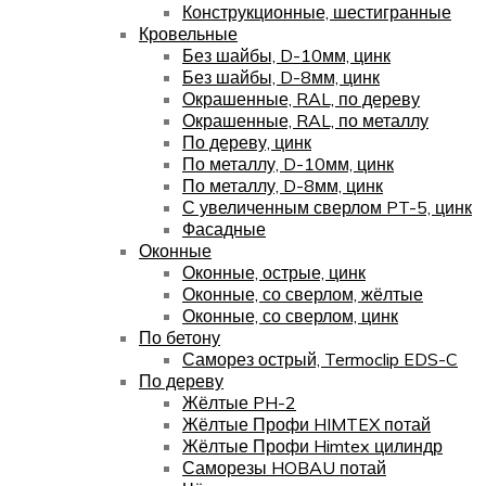
Конструкционные, шестигранные
Кровельные
Без шайбы, D-10мм, цинк
Без шайбы, D-8мм, цинк
Окрашенные, RAL, по дереву
Окрашенные, RAL, по металлу
По дереву, цинк
По металлу, D-10мм, цинк
По металлу, D-8мм, цинк
С увеличенным сверлом PT-5, цинк
Фасадные
Оконные
Оконные, острые, цинк
Оконные, со сверлом, жёлтые
Оконные, со сверлом, цинк
По бетону
Саморез острый, Termoclip EDS-C
По дереву
Жёлтые PH-2
Жёлтые Профи HIMTEX потай
Жёлтые Профи Himtex цилиндр
Саморезы HOBAU потай