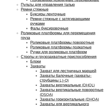
Пульты для управления талью
Ремни стяжные
Буксиры ленточные
Ремни стяжные с затягивающими
ручками
Фалы буксировочные
Роликовые платформы для перемещения
груза
Роликовые платформы поворотные
Роликовые платформы подкатные
Ручки для роликовых платформ
Стропы и грузозахватные приспособления
Блоки
Захваты
Захват для лестничных маршей
Захваты балочные (захваты-
струбцины LJ-Q)
Захваты вертикальные (DHQL)
Захваты вертикальные поворотные
(DSQA)
Захваты горизонтальные (DHQA)
Захваты для вертикального