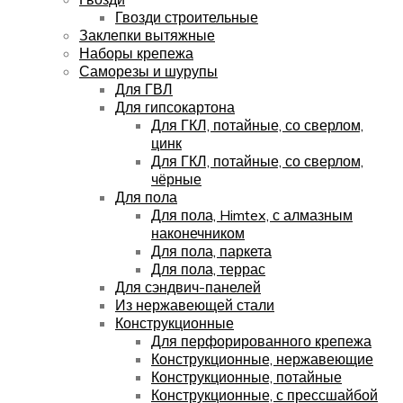
Гвозди строительные
Заклепки вытяжные
Наборы крепежа
Саморезы и шурупы
Для ГВЛ
Для гипсокартона
Для ГКЛ, потайные, со сверлом,
цинк
Для ГКЛ, потайные, со сверлом,
чёрные
Для пола
Для пола, Himtex, с алмазным
наконечником
Для пола, паркета
Для пола, террас
Для сэндвич-панелей
Из нержавеющей стали
Конструкционные
Для перфорированного крепежа
Конструкционные, нержавеющие
Конструкционные, потайные
Конструкционные, с прессшайбой