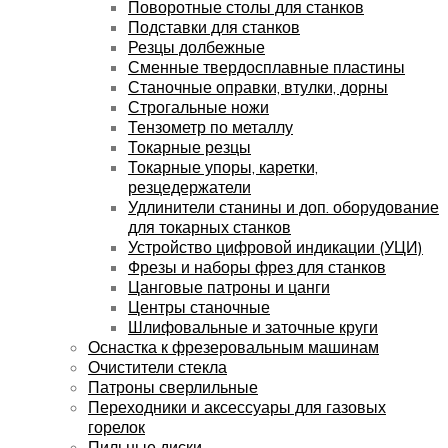
Поворотные столы для станков
Подставки для станков
Резцы долбежные
Сменные твердосплавные пластины
Станочные оправки, втулки, дорны
Строгальные ножи
Тензометр по металлу
Токарные резцы
Токарные упоры, каретки,
резцедержатели
Удлинители станины и доп. оборудование
для токарных станков
Устройство цифровой индикации (УЦИ)
Фрезы и наборы фрез для станков
Цанговые патроны и цанги
Центры станочные
Шлифовальные и заточные круги
Оснастка к фрезеровальным машинам
Очистители стекла
Патроны сверлильные
Переходники и аксессуары для газовых
горелок
Пильные диски