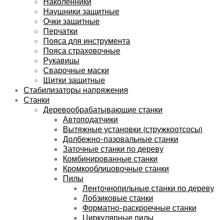
Наколенники
Наушники защитные
Очки защитные
Перчатки
Пояса для инструмента
Пояса страховочные
Рукавицы
Сварочные маски
Щитки защитные
Стабилизаторы напряжения
Станки
Деревообрабатывающие станки
Автоподатчики
Вытяжные установки (стружкоотсосы)
Долбежно-пазовальные станки
Заточные станки по дереву
Комбинированные станки
Кромкооблицовочные станки
Пилы
Ленточнопильные станки по дереву
Лобзиковые станки
Форматно-раскроечные станки
Циркулярные пилы