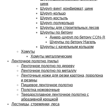
цинк
Шуруп-винт, конфирмат, цинк
Шуруп-кольцо
Шуруп-костыль
Шуруп-полукольцо
Шурупы для строительных лесов
Шурупы по бетону
Анкер-шуруп по бетону CON-R
Шурупы по бетону Нагель
Шурупы с качельным кольцом
Хомуты
Хомуты металлические
Ленточное полотно (пилы)
Ленточное полотно по дереву
Ленточное полотно по металлу
Ленточные ножи для резки картона, поролона
и резины
Пищевое ленточное полотно
Полотна ножовочные
Твердосплавное ленточное полотно с
абразивной крошкой
Лестницы, стремянки, леса