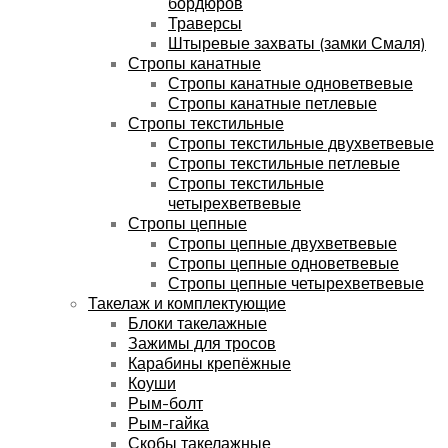
бордюров
Траверсы
Штыревые захваты (замки Смаля)
Стропы канатные
Стропы канатные одноветвевые
Стропы канатные петлевые
Стропы текстильные
Стропы текстильные двухветвевые
Стропы текстильные петлевые
Стропы текстильные
четырехветвевые
Стропы цепные
Стропы цепные двухветвевые
Стропы цепные одноветвевые
Стропы цепные четырехветвевые
Такелаж и комплектующие
Блоки такелажные
Зажимы для тросов
Карабины крепёжные
Коуши
Рым-болт
Рым-гайка
Скобы такелажные