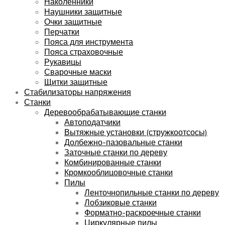
Наколенники
Наушники защитные
Очки защитные
Перчатки
Пояса для инструмента
Пояса страховочные
Рукавицы
Сварочные маски
Щитки защитные
Стабилизаторы напряжения
Станки
Деревообрабатывающие станки
Автоподатчики
Вытяжные установки (стружкоотсосы)
Долбежно-пазовальные станки
Заточные станки по дереву
Комбинированные станки
Кромкооблицовочные станки
Пилы
Ленточнопильные станки по дереву
Лобзиковые станки
Форматно-раскроечные станки
Циркулярные пилы