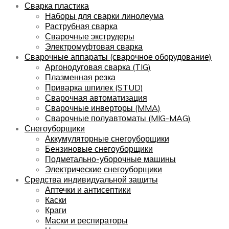
Сварка пластика
Наборы для сварки линолеума
Раструбная сварка
Сварочные экструдеры
Электромуфтовая сварка
Сварочные аппараты (сварочное оборудование)
Аргонодуговая сварка (TIG)
Плазменная резка
Приварка шпилек (STUD)
Сварочная автоматизация
Сварочные инверторы (MMA)
Сварочные полуавтоматы (MIG-MAG)
Снегоуборщики
Аккумуляторные снегоуборщики
Бензиновые снегоуборщики
Подметально-уборочные машины
Электрические снегоуборщики
Средства индивидуальной защиты
Аптечки и антисептики
Каски
Краги
Маски и респираторы