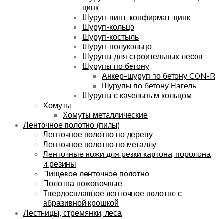
цинк
Шуруп-винт, конфирмат, цинк
Шуруп-кольцо
Шуруп-костыль
Шуруп-полукольцо
Шурупы для строительных лесов
Шурупы по бетону
Анкер-шуруп по бетону CON-R
Шурупы по бетону Нагель
Шурупы с качельным кольцом
Хомуты
Хомуты металлические
Ленточное полотно (пилы)
Ленточное полотно по дереву
Ленточное полотно по металлу
Ленточные ножи для резки картона, поролона
и резины
Пищевое ленточное полотно
Полотна ножовочные
Твердосплавное ленточное полотно с
абразивной крошкой
Лестницы, стремянки, леса