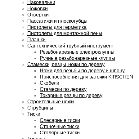
Наковальни
Ножовки
Отвертки
Пассатижи и плоскогубцы
Пистолеты для герметика
Пистолеты для монтажной пены
Плашки
Сантехнический трубный инструмент
Резьбонарезные электроклуппы
Ручные резьбонарезные клуппы
Стамески, резцы, ножи по дереву
Ножи для резьбы по дереву и шпону
Приспособления для заточки KIRSCHEN
Скобели
Стамески по дереву
Токарные резцы по дереву
Строительные ножи
Струбцины
Тиски
Слесарные тиски
Станочные тиски
Столярные тиски
Топоры