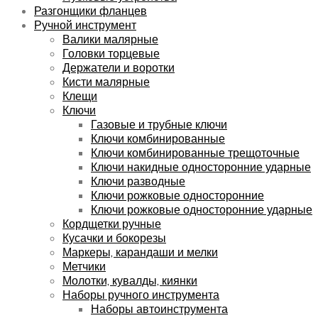
Разгонщики фланцев
Ручной инструмент
Валики малярные
Головки торцевые
Держатели и воротки
Кисти малярные
Клещи
Ключи
Газовые и трубные ключи
Ключи комбинированные
Ключи комбинированные трещоточные
Ключи накидные односторонние ударные
Ключи разводные
Ключи рожковые односторонние
Ключи рожковые односторонние ударные
Кордщетки ручные
Кусачки и бокорезы
Маркеры, карандаши и мелки
Метчики
Молотки, кувалды, киянки
Наборы ручного инструмента
Наборы автоинструмента