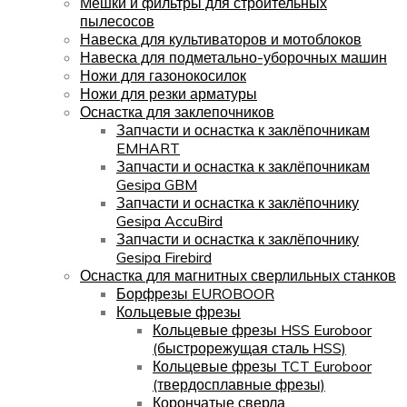
Мешки и фильтры для строительных
пылесосов
Навеска для культиваторов и мотоблоков
Навеска для подметально-уборочных машин
Ножи для газонокосилок
Ножи для резки арматуры
Оснастка для заклепочников
Запчасти и оснастка к заклёпочникам
EMHART
Запчасти и оснастка к заклёпочникам
Gesipa GBM
Запчасти и оснастка к заклёпочнику
Gesipa AccuBird
Запчасти и оснастка к заклёпочнику
Gesipa Firebird
Оснастка для магнитных сверлильных станков
Борфрезы EUROBOOR
Кольцевые фрезы
Кольцевые фрезы HSS Euroboor
(быстрорежущая сталь HSS)
Кольцевые фрезы TCT Euroboor
(твердосплавные фрезы)
Корончатые сверла