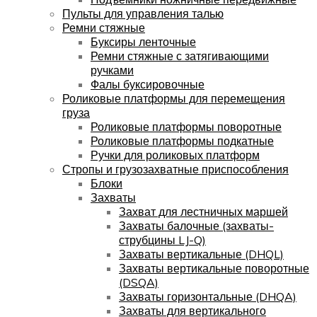
Пульты для управления талью
Ремни стяжные
Буксиры ленточные
Ремни стяжные с затягивающими
ручками
Фалы буксировочные
Роликовые платформы для перемещения
груза
Роликовые платформы поворотные
Роликовые платформы подкатные
Ручки для роликовых платформ
Стропы и грузозахватные приспособления
Блоки
Захваты
Захват для лестничных маршей
Захваты балочные (захваты-
струбцины LJ-Q)
Захваты вертикальные (DHQL)
Захваты вертикальные поворотные
(DSQA)
Захваты горизонтальные (DHQA)
Захваты для вертикального