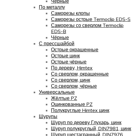
Чёрные
По металлу
Саморезы клопы
Саморезы острые Termoclip EDS-S
Саморезы со сверлом Termoclip
EDS-B
Чёрные
С прессшайбой
Острые окрашенные
Острые цинк
Острые чёрные
По дереву, Himtex
Со сверлом, окрашенные
Со сверлом, цинк
Со сверлом, чёрные
Универсальные
Жёлтые PZ
Оцинкованные PZ
Полукруглые Himtex цинк
Шурупы
Шуруп по дереву Глухарь, цинк
Шуруп полукруглый, DIN7981, цинк
Шуруп шестагранный, DIN7976,