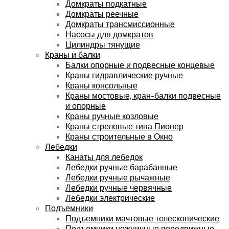
Домкраты подкатные
Домкраты реечные
Домкраты трансмиссионные
Насосы для домкратов
Цилиндры тянущие
Краны и балки
Балки опорные и подвесные концевые
Краны гидравлические ручные
Краны консольные
Краны мостовые, кран-балки подвесные
и опорные
Краны ручные козловые
Краны стреловые типа Пионер
Краны строительные в Окно
Лебедки
Канаты для лебедок
Лебедки ручные барабанные
Лебедки ручные рычажные
Лебедки ручные червячные
Лебедки электрические
Подъемники
Подъемники мачтовые телескопические
Подъемники ножничные передвижные