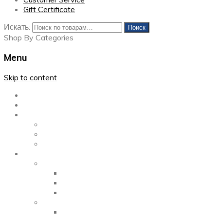
Gift Certificate
Искать:
Поиск
Shop By Categories
Menu
Skip to content
Главная
Каталог
Блог
Left Sidebar
Right Sidebar
Full Width
Media
Gallery
2 Columns
3 Columns
4 Columns
Portfolio
2 Columns