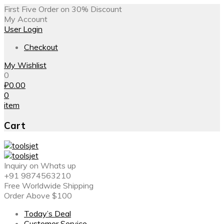
First Five Order on 30% Discount
My Account
User Login
Checkout
My Wishlist
0
₽
0.00
0
item
Cart
Inquiry on Whats up
+91 9874563210
Free Worldwide Shipping
Order Above $100
Today’s Deal
Customer Service