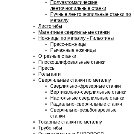
Полуавтоматические
ленточнопильные станки
Ручные ленточнопильные станки по
металлу
Листогибы
Магнитные сверлильные станки
Ножницы по металлу - Гильотины
Пресс-ножницы
Рычажные ножницы
Отрезные станки
Плоскошлифовальные станки
Прессы
Рольганги
Сверлильные станки по металлу
Cверлильно-фрезерные станки
Вертикально-сверлильные станки
Настольные сверлильные станки
Радиально-сверлильные станки
Сверлильно-резьбонарезные
станки
Токарные станки по металлу
Трубогибы
Фаскосниматели EUROBOOR