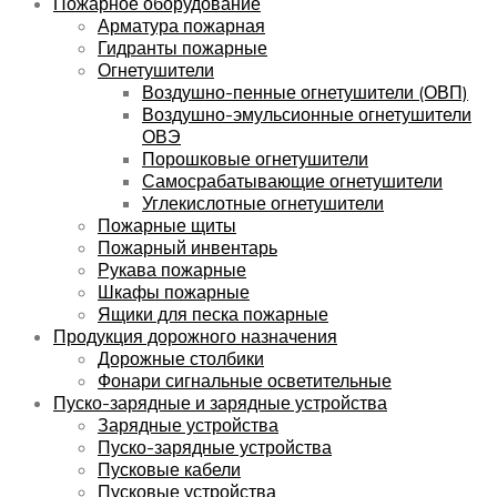
Пожарное оборудование
Арматура пожарная
Гидранты пожарные
Огнетушители
Воздушно-пенные огнетушители (ОВП)
Воздушно-эмульсионные огнетушители
ОВЭ
Порошковые огнетушители
Самосрабатывающие огнетушители
Углекислотные огнетушители
Пожарные щиты
Пожарный инвентарь
Рукава пожарные
Шкафы пожарные
Ящики для песка пожарные
Продукция дорожного назначения
Дорожные столбики
Фонари сигнальные осветительные
Пуско-зарядные и зарядные устройства
Зарядные устройства
Пуско-зарядные устройства
Пусковые кабели
Пусковые устройства