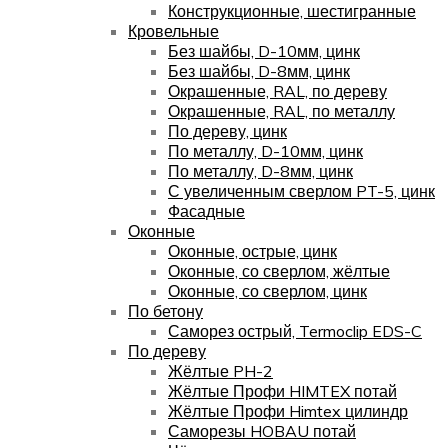
Конструкционные, шестигранные
Кровельные
Без шайбы, D-10мм, цинк
Без шайбы, D-8мм, цинк
Окрашенные, RAL, по дереву
Окрашенные, RAL, по металлу
По дереву, цинк
По металлу, D-10мм, цинк
По металлу, D-8мм, цинк
С увеличенным сверлом PT-5, цинк
Фасадные
Оконные
Оконные, острые, цинк
Оконные, со сверлом, жёлтые
Оконные, со сверлом, цинк
По бетону
Саморез острый, Termoclip EDS-C
По дереву
Жёлтые PH-2
Жёлтые Профи HIMTEX потай
Жёлтые Профи Himtex цилиндр
Саморезы HOBAU потай