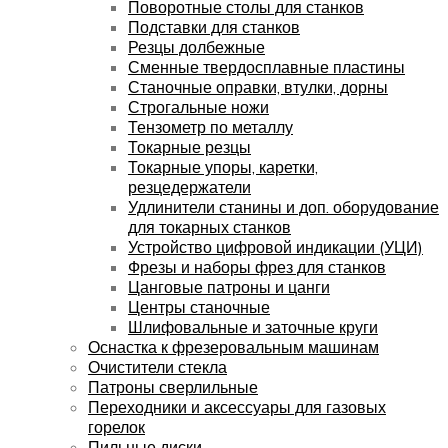
Поворотные столы для станков
Подставки для станков
Резцы долбежные
Сменные твердосплавные пластины
Станочные оправки, втулки, дорны
Строгальные ножи
Тензометр по металлу
Токарные резцы
Токарные упоры, каретки,
резцедержатели
Удлинители станины и доп. оборудование
для токарных станков
Устройство цифровой индикации (УЦИ)
Фрезы и наборы фрез для станков
Цанговые патроны и цанги
Центры станочные
Шлифовальные и заточные круги
Оснастка к фрезеровальным машинам
Очистители стекла
Патроны сверлильные
Переходники и аксессуары для газовых
горелок
Пильные диски