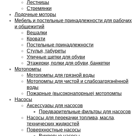
Лестницы
Стремянки
Лодочные моторы
Мебель и постельные принадлежности для рабочих
и общежитий
Вешалки
Кровати
Постельные принадлежности
Стулья, табуреты
Уличные щетки для обуви
Этажерки, полки для обуви, банкетки
Мотопомпы
Мотопомпы для грязной воды
Мотопомпы для чистой и слабозагрязнённой
воды
Пожарные (высоконапорные) мотопомпы
Насосы
Аксессуары для насосов
Предварительные фильтры для насосов
Насосы для перекачки топлива, масла,
технических жидкостей
Поверхностные насосы
Вихревые насосы