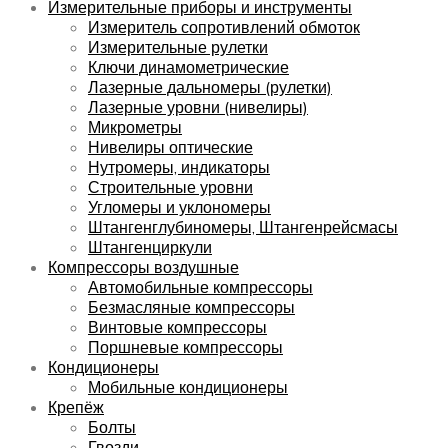
Измерительные приборы и инструменты
Измеритель сопротивлений обмоток
Измерительные рулетки
Ключи динамометрические
Лазерные дальномеры (рулетки)
Лазерные уровни (нивелиры)
Микрометры
Нивелиры оптические
Нутромеры, индикаторы
Строительные уровни
Угломеры и уклономеры
Штангенглубиномеры, Штангенрейсмасы
Штангенциркули
Компрессоры воздушные
Автомобильные компрессоры
Безмасляные компрессоры
Винтовые компрессоры
Поршневые компрессоры
Кондиционеры
Мобильные кондиционеры
Крепёж
Болты
Гвозди